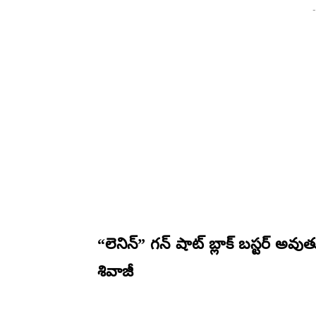
-
“లెనిన్” గన్ షాట్ బ్లాక్ బస్టర్ అవుత
శివాజీ