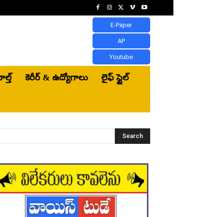
E-Paper
AP
Youtube
ెల్త్‌
కెరీర్ & ఉద్యోగాలు
లైఫ్ స్టైల్
Search