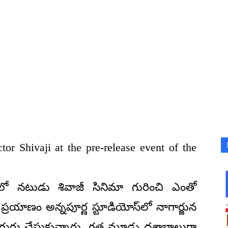
tor Shivaji at the pre-release event of the
రమంలో నటుడు శివాజీ సినిమా గురించి ఎంతో
 ప్రయాణం అన్నపూర్ణ స్టూడియోస్‌లో నాగార్జున
ుర్తు చేసుకున్నారు. గత మూడు దశాబ్దాలుగా