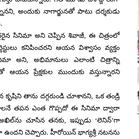
ఉన్నానని, అందుకు నాగార్జునతో పాటు దర్శకుడు
.
ైన సినిమా అని చెప్పిన శివాజీ, ఈ చిత్రంలో
్టిస్టులు కనిపించరని ఆయన విశ్వాసం వ్యక్తం
సినిమా అని, అభిమానులు ఎలాంటి చిత్రాన్ని
తో ఆయన ప్రేక్షకుల ముందుకు వస్తున్నారని
 కృషిని తాను దగ్గరుండి చూశానని, ఒక తండ్రి
నే తపన ఎంత గొప్పదో ఈ సినిమా ద్వారా
 అఖిల్‌ను చూసిన తనకు, ఇప్పుడు ‘లెనిన్’గా
ని చెప్పారు. హీరోయిన్ భాగ్యశ్రీ నటనను