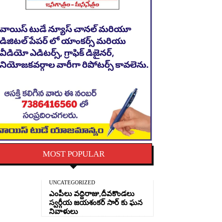
MOST POPULAR
UNCATEGORIZED
ఎంపీలు వద్దిరాజు,దీవకొండలు
స్వర్గీయ జయశంకర్ సార్ కు ఘన
నివాళులు