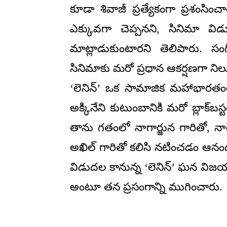
కూడా శివాజీ ప్రత్యేకంగా ప్రశంసిం
ఎక్కువగా చెప్పనని, సినిమా విడు
మాట్లాడుకుంటారని తెలిపారు. 
సినిమాకు మరో ప్రధాన ఆకర్షణగా నిలుస
‘లెనిన్’ ఒక సామాజిక మహాభారతంలా
అక్కినేని కుటుంబానికి మరో బ్లాక్‌బస్
తాను గతంలో నాగార్జున గారితో, నా
అఖిల్‌ గారితో కలిసి నటించడం ఆనం
విడుదల కానున్న ‘లెనిన్’ ఘన విజయం
అంటూ తన ప్రసంగాన్ని ముగించారు.