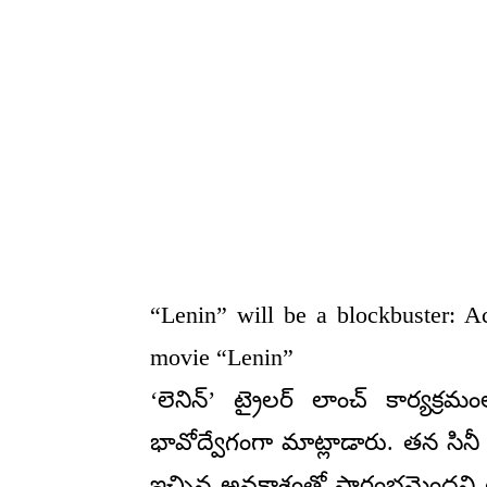
“Lenin” will be a blockbuster: Ac
movie “Lenin”
‘లెనిన్’ ట్రైలర్ లాంచ్ కార్యక్
భావోద్వేగంగా మాట్లాడారు. తన సినీ
ఇచ్చిన అవకాశంతో ప్రారంభమైందని గ