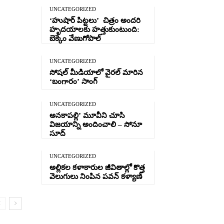
UNCATEGORIZED
‘హుషార్‌ పిట్టలు’ చిత్రం అందరి
హృదయాలకు హత్తుకుంటుంది:
బెక్కెం వేణుగోపాల్‌
UNCATEGORIZED
సోషల్ మీడియాలో వైరల్ మారిన
‘బంగారం’ సాంగ్
UNCATEGORIZED
అనకాపల్లి’ మూవీని చూసి
విజయాన్ని అందించాలి – సోనూ
సూద్
UNCATEGORIZED
అల్లికల కళాకారుల జీవితాల్లో కొత్త
వెలుగులు నింపిన పవన్ కళ్యాణ్