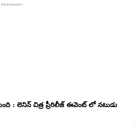
 Advertisement -
ుంది : లెనిన్ చిత్ర ప్రీరిలీజ్ ఈవెంట్ లో నటుడు