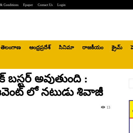
& Conditions
Epaper
Contact Us
Login
తెలంగాణ
ఆంధ్రప్రదేశ్
సినిమా
రాజకీయం
క్రైమ్
హ
ాక్ బస్టర్ అవుతుంది :
జ్ ఈవెంట్ లో నటుడు శివాజీ
13