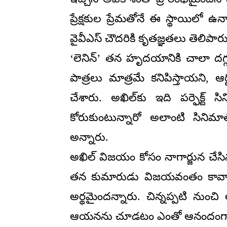
ప్రేక్షకుల ప్రేమతోనే ఈ స్థాయిలో 
వైవీఎస్ చౌదరికి కృతజ్ఞతలు తెలిపారు
‘లెనిన్’ తన హృదయానికి చాలా దగ్గర
పాత్రలు మాత్రమే కనిపిస్తాయని, ఆర
చేశారు. అఖిల్‌కు ఇది పర్ఫెక్ట్ 
కోరుకుంటున్నారో అలాంటి సినిమా
అన్నారు.
అఖిల్ విజయం కోసం నాగార్జున చేసిన
తన కుమారుడు విజయవంతం కావాల
అర్థమైందన్నారు. చిన్నప్పటి నుంచి
ఆయనను చూడటం ఎంతో ఆనందంగా ఉంద