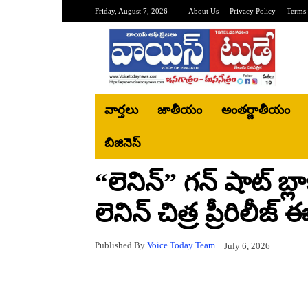
Friday, August 7, 2026
About Us
Privacy Policy
Terms 
వార్తలు
జాతీయం
అంతర్జాతీయం
బిజినెస్‌
“లెనిన్” గన్ షాట్ బ్ల
లెనిన్ చిత్ర ప్రీరిలీ
Published By
Voice Today Team
July 6, 2026