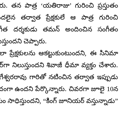
చారు. తన పాత్ర ‘యతిరాజు’ గురించి ప్రస్తుతం
దలైన తర్వాత ప్రేక్షకులే ఆ పాత్ర గురించి
సంగీత దర్శకుడు తమన్ అందించిన సంగీతం
్తుందని చెప్పారు.
 ప్రేక్షకులను ఆకట్టుకుంటుందని, ఈ సినిమా
టర్‌గా నిలుస్తుందని శివాజీ ధీమా వ్యక్తం చేశారు.
గేశ్వరరావు గారితో నటించిన తర్వాత ఇప్పుడు
దంగా ఉందని పేర్కొన్నారు. చివరగా జూలై 10న
 సాధిస్తుందని, “కింగ్ జూనియర్ వస్తున్నాడు”