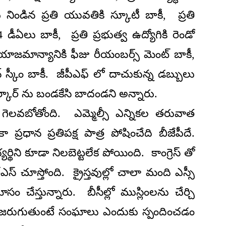
ు నిండిన ప్రతి యువతికి స్కూటీ బాకీ, ప్రతి
 4 డీఏలు బాకీ, ప్రతి ప్రభుత్వ ఉద్యోగికి రెండో
లేజీ యాజమాన్యానికి ఫీజు రీయంబర్స్ మెంట్ బాకీ,
షన్ స్కీం బాకీ. జీపీఎఫ్ లో దాచుకున్న డబ్బులు
్కార్ ను బండకేసి బాదండని అన్నారు.
ీ గెలవబోతోంది. ఎమ్మెల్సీ ఎన్నికల తరువాత
ప్రధాన ప్రతిపక్ష పాత్ర పోషించేది బీజేపీదే.
థిని కూడా నిలబెట్టలేక పోయింది. కాంగ్రెస్ తో
ఎస్ చూస్తోంది. క్రైస్తవుల్లో చాలా మంది ఎస్సీ
ోసం చేస్తున్నారు. బీసీల్లో ముస్లింలను చేర్చి
త జరుగుతుంటే సంఘాలు ఎందుకు స్పందించడం