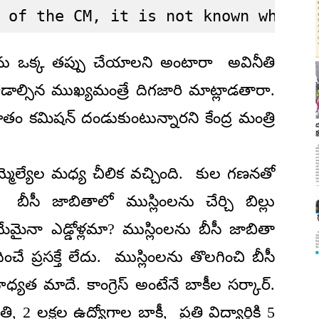
 of the CM, it is not known whethe
ు ఒక్క తప్పు చేయాలని అంటారా అవినీతి
ాల్సిన ముఖ్యమంత్రే దిగజారి మాట్లాడతారా.
ాతం కమిషన్ దండుకుంటున్నారని కేంద్ర మంత్రి
ెస్ ఎమ్మెల్యేల మధ్య చీలిక వచ్చింది. కుల గణనతో
ి. బీసీ జాబితాలో ముస్లింలను చేర్చి బిల్లు
ైనా ఎడ్డోళ్లమా? ముస్లింలను బీసీ జాబితా
చే ప్రసక్తే లేదు. ముస్లింలను తొలగించి బీసీ
బాధ్యత మాదే. కాంగ్రెస్ అంటేనే బాకీల సర్కార్.
, 2 లక్షల ఉద్యోగాల బాకీ, ప్రతి విద్యార్ధికి 5