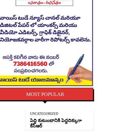
MOST POPULAR
UNCATEGORIZED
పెద్ది కుటుంబానికి పెద్దదిక్కుగా
కేసీఆర్