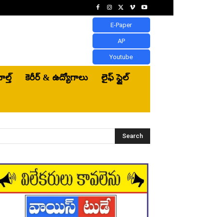
E-Paper
AP
Youtube
ెల్త్‌
కెరీర్ & ఉద్యోగాలు
లైఫ్ స్టైల్
Search