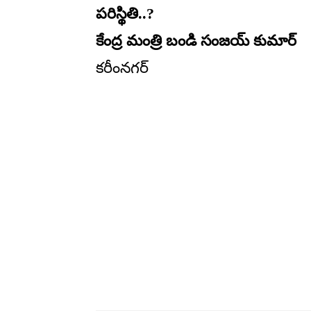
పరిస్థితి..?
కేంద్ర మంత్రి బండి సంజయ్ కుమార్
కరీంనగర్