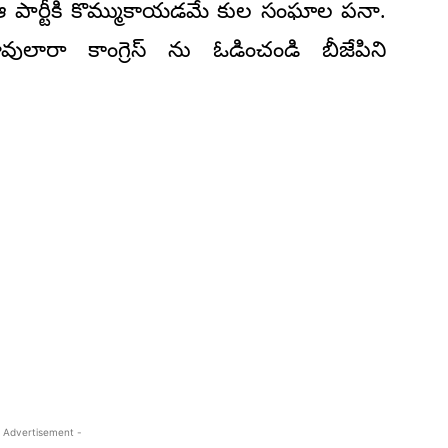
ఆ పార్టీకి కొమ్ముకాయడమే కుల సంఘాల పనా.
వులారా కాంగ్రెస్ ను ఓడించండి బీజేపిని
 Advertisement -