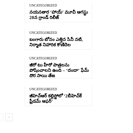
UNCATEGORIZED
నయనతార ‘హాయ్’ మూవీ ఆగస్టు
28న గ్రాండ్ రిలీజ్
UNCATEGORIZED
బంగారు బోనం ఎత్తిన సినీ నటి,
నిర్మాత నిహారిక కొణిదెల
UNCATEGORIZED
జీరో టు హీరో పాత్రలను
పోషించాలని ఉంది – ‘దందా’ ఫేమ్
దొర సాయి తేజ
UNCATEGORIZED
జీహెచ్ఆర్‌ కల్లిస్టోలో ‘2బీహెచ్‌కే
ఫ్రీడమ్ ఆఫర్’