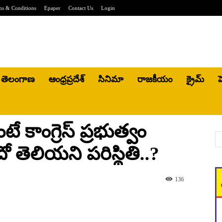
ms & Conditions
Epaper
Contact Us
Login
తెలంగాణ
ఆంధ్రప్రదేశ్
సినిమా
రాజకీయం
క్రైమ్
హ
 కాంగ్రెస్ ప్రభుత్వం
ెలియని పరిస్థితి..?
136