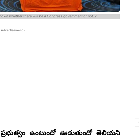
 known whether there will be a Congress government or not..?
 Advertisement -
స్ ప్రభుత్వం ఉంటుందో ఊడుతుందో తెలియని