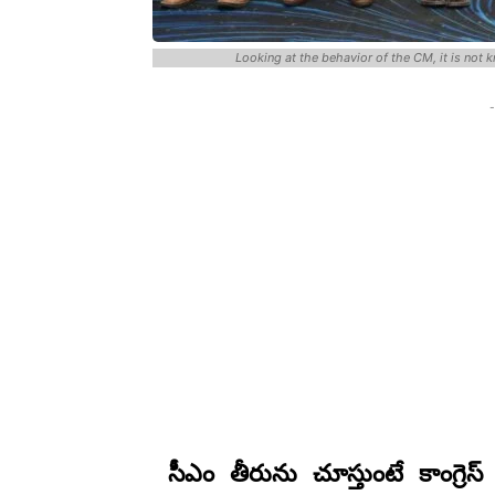
Looking at the behavior of the CM, it is not
-
సీఎం తీరును చూస్తుంటే కాంగ్రె