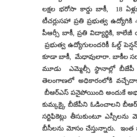
లక్షల భరోసా కార్డు బాకీ, 18 ఏళ్ల
టీచర్లుసహా ప్రతి ప్రభుత్వ ఉద్యోగికి
పీఆర్సీ బాకీ, ప్రతి విద్యార్థికి, కా
ప్రభుత్వ ఉద్యోగులందరికీ ఓల్డ్ పెన్
కూడా బాకీ, మేధావులారా. బాకీల సర
మూడు ఎమ్మెల్సీ స్థానాల్లో బీజేప
తెలంగాణలో అధికారంలోకి వచ్చేదాకా 
బీఆర్ఎస్ పనైపోయింది అందుకే అభ్యర్
కుమ్కక్కై బీజేపీని ఓడించాలని బీఆర్
సర్టిఫికెట్లు తీసుకుంటూ ఎస్సీలను మ
బీసీలను మోసం చేస్తున్నారు. ఇం