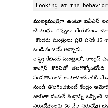
Looking at the behavior
ముఖ్యమంత్రిగా ఉంటూ ఐఏఎస్ లన
చేయొద్దు. తప్పులు చేయకుండా చూడ
కొందరు మంత్రులు ప్రతి పనికి 15 శ
బండి సంజయ్ అన్నారు.
రాష్ట్ర కేబినెట్ మంత్రుల్లో, కాంగ్ర
కాంగ్రెస్ కొరివితో తలగొక్కోంటోంద
పంపతామంటే ఆమోదించడానికి మేమేమ
నుండి తొలగించకుంటే కేంద్రం ఆమోదిం
జాబితా పంపితే కేంద్రాన్ని ఒప్పించే 
నిరుద్యోగులకు 56 వేల నిరుద్యోగ భృతి