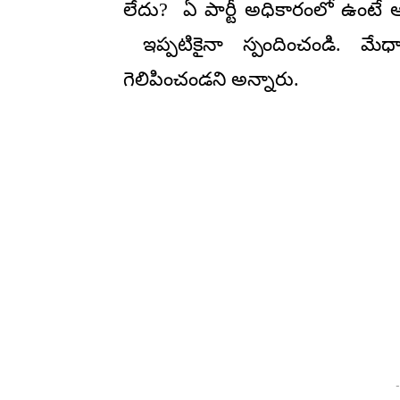
లేదు? ఏ పార్టీ అధికారంలో ఉంటే 
ఇప్పటికైనా స్పందించండి. మేధా
గెలిపించండని అన్నారు.
-