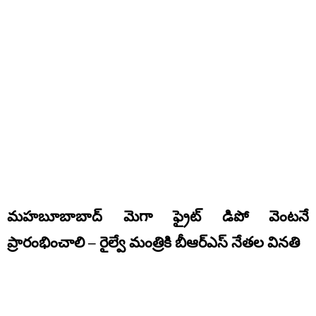
మహబూబాబాద్ మెగా ఫ్రైట్ డిపో వెంటనే
ప్రారంభించాలి – రైల్వే మంత్రికి బీఆర్‌ఎస్ నేతల వినతి