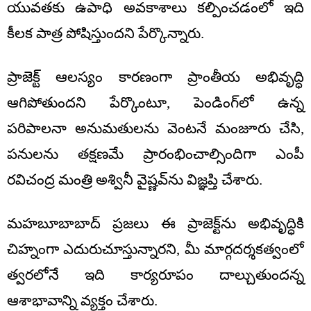
యువతకు ఉపాధి అవకాశాలు కల్పించడంలో ఇది
కీలక పాత్ర పోషిస్తుందని పేర్కొన్నారు.
ప్రాజెక్ట్ ఆలస్యం కారణంగా ప్రాంతీయ అభివృద్ధి
ఆగిపోతుందని పేర్కొంటూ, పెండింగ్‌లో ఉన్న
పరిపాలనా అనుమతులను వెంటనే మంజూరు చేసి,
పనులను తక్షణమే ప్రారంభించాల్సిందిగా ఎంపీ
రవిచంద్ర మంత్రి అశ్వినీ వైష్ణవ్‌ను విజ్ఞప్తి చేశారు.
మహబూబాబాద్ ప్రజలు ఈ ప్రాజెక్ట్‌ను అభివృద్ధికి
చిహ్నంగా ఎదురుచూస్తున్నారని, మీ మార్గదర్శకత్వంలో
త్వరలోనే ఇది కార్యరూపం దాల్చుతుందన్న
ఆశాభావాన్ని వ్యక్తం చేశారు.