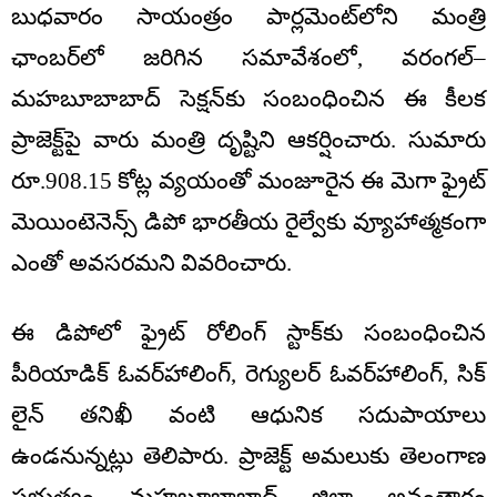
బుధవారం సాయంత్రం పార్లమెంట్‌లోని మంత్రి
ఛాంబర్‌లో జరిగిన సమావేశంలో, వరంగల్–
మహబూబాబాద్ సెక్షన్‌కు సంబంధించిన ఈ కీలక
ప్రాజెక్ట్‌పై వారు మంత్రి దృష్టిని ఆకర్షించారు. సుమారు
రూ.908.15 కోట్ల వ్యయంతో మంజూరైన ఈ మెగా ఫ్రైట్
మెయింటెనెన్స్ డిపో భారతీయ రైల్వేకు వ్యూహాత్మకంగా
ఎంతో అవసరమని వివరించారు.
ఈ డిపోలో ఫ్రైట్ రోలింగ్ స్టాక్‌కు సంబంధించిన
పీరియాడిక్ ఓవర్‌హాలింగ్, రెగ్యులర్ ఓవర్‌హాలింగ్, సిక్
లైన్ తనిఖీ వంటి ఆధునిక సదుపాయాలు
ఉండనున్నట్లు తెలిపారు. ప్రాజెక్ట్ అమలుకు తెలంగాణ