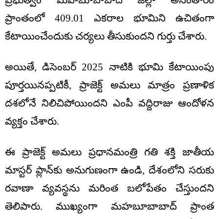
ప్రభుత్వం మహబూబాబాద్ జిల్లా అనంతారం
ప్రాంతంలో 409.01 ఎకరాల భూమిని ఉచితంగా
కేటాయించేందుకు చర్యలు తీసుకుందని గుర్తు చేశారు.
అయితే, డిసెంబర్ 2025 నాటికి భూమి కేటాయింపు
పూర్తయినప్పటికీ, ప్రాజెక్ట్ అమలు మాత్రం ప్రణాళిక
దశలోనే నిలిచిపోయిందని ఎంపీ వద్దిరాజు ఆందోళన
వ్యక్తం చేశారు.
ఈ ప్రాజెక్ట్ అమలు ప్రధానమంత్రి గతి శక్తి జాతీయ
మాస్టర్ ప్లాన్‌కు అనుగుణంగా ఉండి, దేశంలోని సరుకు
రవాణా వ్యవస్థను మరింత బలోపేతం చేస్తుందని
తెలిపారు. ముఖ్యంగా మహబూబాబాద్ ప్రాంత