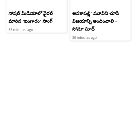
సోషల్ మీడియాలో వైరల్
అనకాపల్లి’ మూవీని చూసి
మారిన ‘బంగారం’ సాంగ్
విజయాన్ని అందించాలి –
సోనూ సూద్
33 minutes ago
36 minutes ago