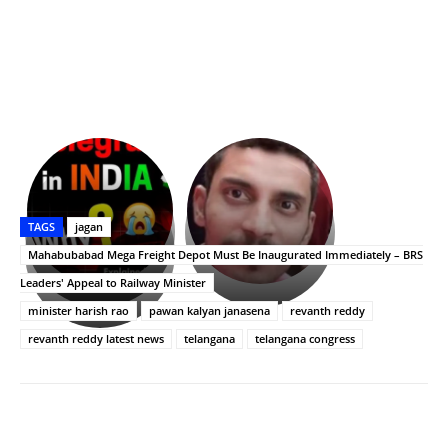
భగవంతుని
కేజీఎఫ్
ప్రసాదం
Upasana:
సినిమాతో
తీర్థం..తులసీదళం
భర్తపై
పాన్
TAGS
jagan
లేకుండా
రివెంజ్
ఇండియా
అసంపూర్ణం
తీర్చుకున్న
స్టార్
Mahabubabad Mega Freight Depot Must Be Inaugurated Immediately – BRS
ఉపాసన..
హీరోయిన్‏గా
Leaders' Appeal to Railway Minister
పాపం
శ్రీనిధి
minister harish rao
pawan kalyan janasena
revanth reddy
రామ్
శెట్టి.
చరణ్
revanth reddy latest news
telangana
telangana congress