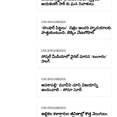
జయశంకర్ సార్ కు ఘన నివాళులు
UNCATEGORIZED
‘హుషార్‌ పిట్టలు’ చిత్రం అందరి హృదయాలకు
హత్తుకుంటుంది: బెక్కెం వేణుగోపాల్‌
UNCATEGORIZED
సోషల్ మీడియాలో వైరల్ మారిన ‘బంగారం’
సాంగ్
UNCATEGORIZED
అనకాపల్లి’ మూవీని చూసి విజయాన్ని
అందించాలి – సోనూ సూద్
UNCATEGORIZED
అల్లికల కళాకారుల జీవితాల్లో కొత్త వెలుగులు