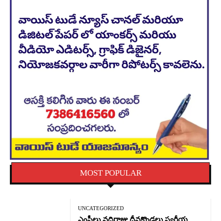
MOST POPULAR
UNCATEGORIZED
ఎంపీలు వద్దిరాజు,దీవకొండలు స్వర్గీయ