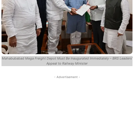
Mahabubabad Mega Freight Depot Must Be Inaugurated Immediately – BRS Leaders'
Appeal to Railway Minister
- Advertisement -