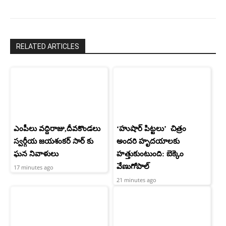
RELATED ARTICLES
ఎంపీలు వద్దిరాజు,దీవకొండలు
‘హుషార్‌ పిట్టలు’ చిత్రం
స్వర్గీయ జయశంకర్ సార్ కు
అందరి హృదయాలకు
ఘన నివాళులు
హత్తుకుంటుంది: బెక్కెం
వేణుగోపాల్‌
17 minutes ago
21 minutes ago