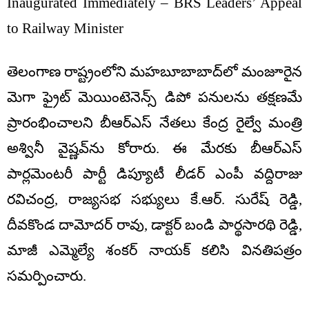
Inaugurated Immediately – BRS Leaders’ Appeal
to Railway Minister
తెలంగాణ రాష్ట్రంలోని మహబూబాబాద్‌లో మంజూరైన
మెగా ఫ్రైట్ మెయింటెనెన్స్ డిపో పనులను తక్షణమే
ప్రారంభించాలని బీఆర్‌ఎస్ నేతలు కేంద్ర రైల్వే మంత్రి
అశ్వినీ వైష్ణవ్‌ను కోరారు. ఈ మేరకు బీఆర్‌ఎస్
పార్లమెంటరీ పార్టీ డిప్యూటీ లీడర్ ఎంపీ వద్దిరాజు
రవిచంద్ర, రాజ్యసభ సభ్యులు కే.ఆర్. సురేష్ రెడ్డి,
దీవకొండ దామోదర్ రావు, డాక్టర్ బండి పార్థసారథి రెడ్డి,
మాజీ ఎమ్మెల్యే శంకర్ నాయక్ కలిసి వినతిపత్రం
సమర్పించారు.