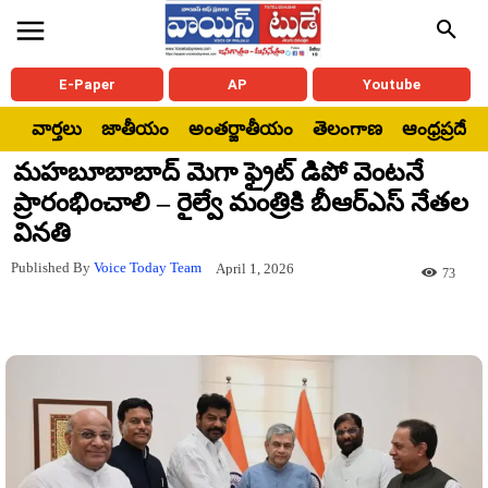
E-Paper
AP
Youtube
వార్తలు
జాతీయం
అంతర్జాతీయం
తెలంగాణ
ఆంధ్రప్రదేశ్
మహబూబాబాద్ మెగా ఫ్రైట్ డిపో వెంటనే
ప్రారంభించాలి – రైల్వే మంత్రికి బీఆర్‌ఎస్ నేతల
వినతి
Published By
Voice Today Team
April 1, 2026
73