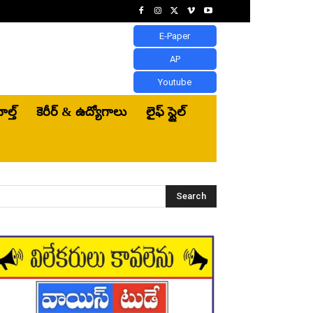
E-Paper
AP
Youtube
ెల్త్‌
కెరీర్ & ఉద్యోగాలు
లైఫ్ స్టైల్
Search