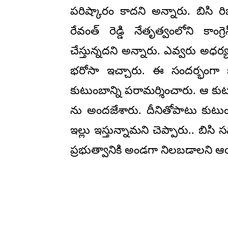
పరిష్కారం కాదని అన్నారు. బిసి రిజర
రేవంత్ రెడ్డి నేతృత్వంలోని కాంగ
చేస్తున్నదని అన్నారు. ఎవ్వరు అధర్య
భరోసా ఇచ్చారు. ఈ సందర్భంగా జగద్
కుటుంబాన్ని పరామర్శించారు. ఆ కుట
ను అందజేశారు. దీనితోపాటు కుటుంబం
ఇల్లు ఇస్తున్నామని చెప్పారు.. బిసి స
ప్రభుత్వానికి అండగా నిలబడాలని 