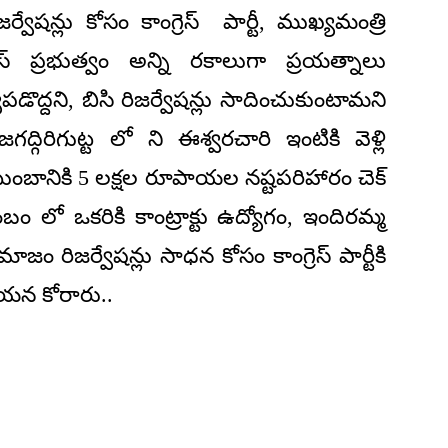
్వేషన్లు కోసం కాంగ్రెస్ పార్టీ, ముఖ్యమంత్రి
్రెస్ ప్రభుత్వం అన్ని రకాలుగా ప్రయత్నాలు
పడొద్దని, బిసి రిజర్వేషన్లు సాదించుకుంటామని
గిరిగుట్ట లో ని ఈశ్వరచారి ఇంటికి వెళ్లి
ుంబానికి 5 లక్షల రూపాయల నష్టపరిహారం చెక్
 లో ఒకరికి కాంట్రాక్టు ఉద్యోగం, ఇందిరమ్మ
మాజం రిజర్వేషన్లు సాధన కోసం కాంగ్రెస్ పార్టీకి
ఆయన కోరారు..