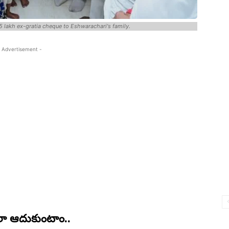
lakh ex-gratia cheque to Eshwarachari's family.
 Advertisement -
ాలా ఆదుకుంటాం..