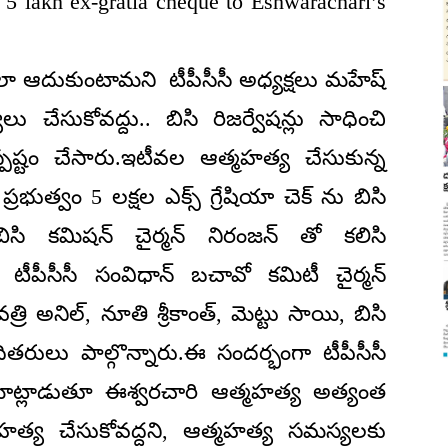
 lakh ex-gratia cheque to Eshwarachari’s
ాలా ఆదుకుంటామని టీపీసీసీ అధ్యక్షలు మహేష్
 చేసుకోవద్దు.. బిసి రిజర్వేషన్లు సాధించి
్పష్టం చేసారు.ఇటీవల ఆత్మహత్య చేసుకున్న
్రభుత్వం 5 లక్షల ఎక్స్ గ్రేషియా చెక్ ను బిసి
బిసి కమిషన్ చైర్మన్ నిరంజన్ తో కలిసి
న, టీపీసీసీ సంవిధాన్ బచావో కమిటీ చైర్మన్
త్రి అనిల్, నూతి శ్రీకాంత్, మెట్టు సాయి, బిసి
ులు పాల్గొన్నారు.ఈ సందర్భంగా టీపీసీసీ
 మాట్లాడుతూ ఈశ్వరచారి ఆత్మహత్య అత్యంత
హత్య చేసుకోవద్దని, ఆత్మహత్య సమస్యలకు