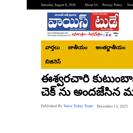
Saturday, August 8, 2026
About Us
Privacy Policy
Ter
వార్తలు
జాతీయం
అంతర్జాతీయం
బిజినెస్‌
ఈశ్వరచారి కుటుంబానిక
చెక్ ను అందజేసిన మహ
Published By
Voice Today Team
December 13, 2025