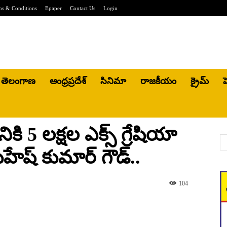
ms & Conditions
Epaper
Contact Us
Login
తెలంగాణ
ఆంధ్రప్రదేశ్
సినిమా
రాజకీయం
క్రైమ్
హ
ి 5 లక్షల ఎక్స్ గ్రేషియా
ేష్ కుమార్ గౌడ్..
104