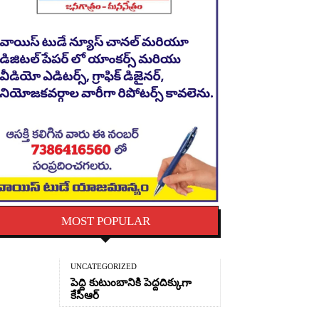
MOST POPULAR
UNCATEGORIZED
పెద్ది కుటుంబానికి పెద్దదిక్కుగా
కేసీఆర్