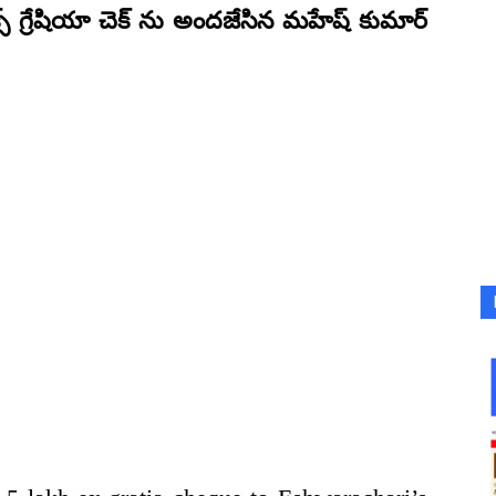
్స్ గ్రేషియా చెక్ ను అందజేసిన మహేష్ కుమార్