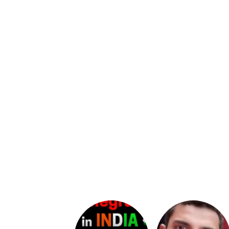
Upasana:
భర్తపై