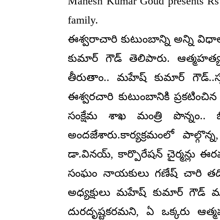
Mahesh Kumar Goud presents Rs 5
family.
ఈశ్వరాచారి కుటుంబాన్ని అన్ని విధ
కుమార్ గౌడ్ తెలిపారు. ఆత్మహత్యలు
తీరుతాం.. మహేష్ కుమార్ గౌడ్..స
ఈశ్వరచారి కుటుంబానికి ప్రకటించిన ప
సంక్షేమ శాఖ మంత్రి పొన్నం.. 
అందజేశారు.కార్యక్రమంలో పాల్గొన్
డా.వినయ్, కార్పొరేషన్ చైర్మన్లు ఈరవ
సంఘం నాయకులు గణేష్ చారి తదితర
అధ్యక్షులు మహేష్ కుమార్ గౌడ్
దురదృష్టకరమని, ఏ ఒక్కరు ఆత్మ