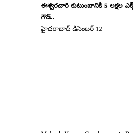
ఈశ్వరచారి కుటుంబానికి 5 లక్షల ఎక
గౌడ్..
హైదరాబాద్ డిసెంబర్ 12