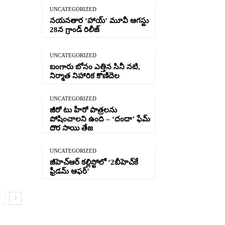
UNCATEGORIZED
నయనతార ‘హాయ్’ మూవీ ఆగస్టు
28న గ్రాండ్ రిలీజ్
UNCATEGORIZED
బంగారు బోనం ఎత్తిన సినీ నటి,
నిర్మాత నిహారిక కొణిదెల
UNCATEGORIZED
జీరో టు హీరో పాత్రలను
పోషించాలని ఉంది – ‘దందా’ ఫేమ్
దొర సాయి తేజ
UNCATEGORIZED
జీహెచ్ఆర్‌ కల్లిస్టోలో ‘2బీహెచ్‌కే
ఫ్రీడమ్ ఆఫర్’