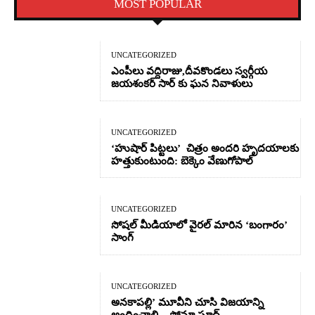
MOST POPULAR
UNCATEGORIZED
ఎంపీలు వద్దిరాజు,దీవకొండలు స్వర్గీయ
జయశంకర్ సార్ కు ఘన నివాళులు
UNCATEGORIZED
‘హుషార్‌ పిట్టలు’ చిత్రం అందరి హృదయాలకు
హత్తుకుంటుంది: బెక్కెం వేణుగోపాల్‌
UNCATEGORIZED
సోషల్ మీడియాలో వైరల్ మారిన ‘బంగారం’
సాంగ్
UNCATEGORIZED
అనకాపల్లి’ మూవీని చూసి విజయాన్ని