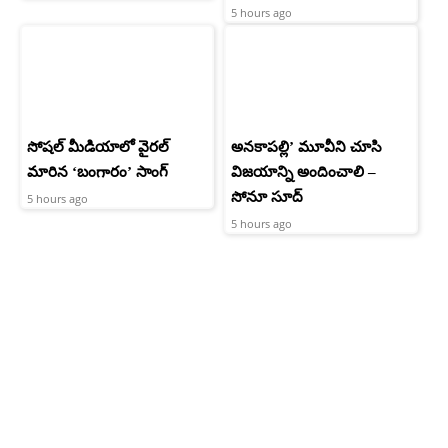
5 hours ago
సోషల్ మీడియాలో వైరల్
అనకాపల్లి’ మూవీని చూసి
మారిన ‘బంగారం’ సాంగ్
విజయాన్ని అందించాలి –
సోనూ సూద్
5 hours ago
5 hours ago