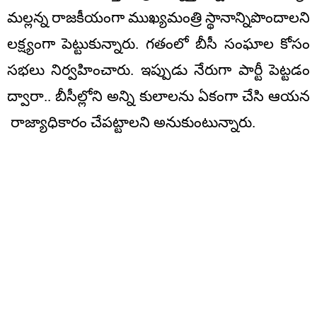
మల్లన్న రాజకీయంగా ముఖ్యమంత్రి స్థానాన్నిపొందాలని
లక్ష్యంగా పెట్టుకున్నారు. గతంలో బీసీ సంఘాల కోసం
సభలు నిర్వహించారు. ఇప్పుడు నేరుగా పార్టీ పెట్టడం
ద్వారా.. బీసీల్లోని అన్ని కులాలను ఏకంగా చేసి ఆయన
రాజ్యాధికారం చేపట్టాలని అనుకుంటున్నారు.