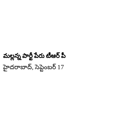
మల్లన్న పార్టీ పేరు టీఆర్ పీ
హైదరాబాద్, సెప్టెంబర్ 17