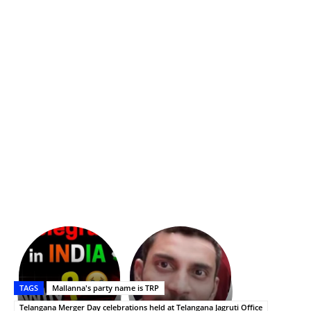
భగవంతుని
కేజీఎఫ్
ప్రసాదం
Upasana:
సినిమాతో
తీర్థం..తులసీదళం
భర్తపై
పాన్
TAGS
Mallanna's party name is TRP
లేకుండా
రివెంజ్
ఇండియా
అసంపూర్ణం
తీర్చుకున్న
స్టార్
Telangana Merger Day celebrations held at Telangana Jagruti Office