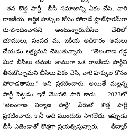
తన కొత్త పార్టీ బీసీ సమాజాన్ని ఏకం చేసి, వారి
రాజకీయ, ఆర్థిక హక్కుల కోసం పోరాడే ప్లాట్‌ఫారమ్‌గా
రూపొందించానని అంటున్నారు.బీసీల చేతిలో
భూములు, సంపద మ, జకీయ అధికారం అమలు
చేయడం లక్ష్యమని చెబుతున్నారు. “తెలంగాణ గడ్డ
మీద బీసీలు తమకు తాముగా ఒక రాజకీయ పార్టీని
తీసుకొచ్చామని బీసీలు ఏకం చేసి, వారి హక్కుల కోసం
పోరాడతాము.” అని ప్రకటించారు. అయితే మల్లన్న
పార్టీ పెట్టడం ఇదే మొదటి సారి కాదు. 2023లో
‘తెలంగాణ నిర్మాణ పార్టీ’ పేరుతో కొత్త పార్టీ
ప్రకటించారు, కానీ అది ముందుకు సాగలేదు. ఇప్పుడు
బీసీ ఎజెండాతో కొత్తగా ప్రయత్నిస్తున్నారు. తీన్మార్