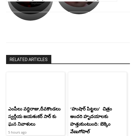
ఉపాసన..
హీరోయిన్‏గా
పాపం
శ్రీనిధి
రామ్
శెట్టి.
చరణ్
RELATED ARTICLES
ఎంపీలు వద్దిరాజు,దీవకొండలు
‘హుషార్‌ పిట్టలు’ చిత్రం
స్వర్గీయ జయశంకర్ సార్ కు
అందరి హృదయాలకు
ఘన నివాళులు
హత్తుకుంటుంది: బెక్కెం
వేణుగోపాల్‌
5 hours ago