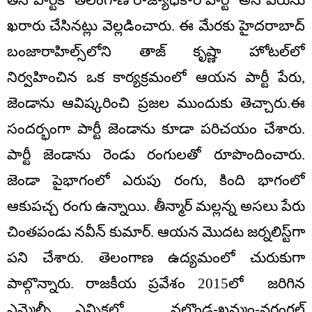
తన పార్టీకి ‘తెలంగాణ రాజ్యాధికార పార్టీ’ అనే పేరును
ఖరారు చేసినట్లు వెల్లడించారు. ఈ మేరకు హైదరాబాద్‌
బంజారాహిల్స్‌లోని తాజ్ కృష్ణా హోటల్‌లో
నిర్వహించిన ఒక కార్యక్రమంలో ఆయన పార్టీ పేరు,
జెండాను ఆవిష్కరించి ప్రజల ముందుకు తెచ్చారు.ఈ
సందర్భంగా పార్టీ జెండాను కూడా పరిచయం చేశారు.
పార్టీ జెండాను రెండు రంగులతో రూపొందించారు.
జెండా పైభాగంలో ఎరుపు రంగు, కింది భాగంలో
ఆకుపచ్చ రంగు ఉన్నాయి. తీన్మార్ మల్లన్న అసలు పేరు
చింతపండు నవీన్ కుమార్. ఆయన మొదట జర్నలిస్ట్‌గా
పని చేశారు. తెలంగాణ ఉద్యమంలో చురుకుగా
పాల్గొన్నారు. రాజకీయ ప్రవేశం 2015లో జరిగిన
ఎమ్మెల్సీ ఎన్నికల్లో నల్గొండ-ఖమ్మం-వరంగల్