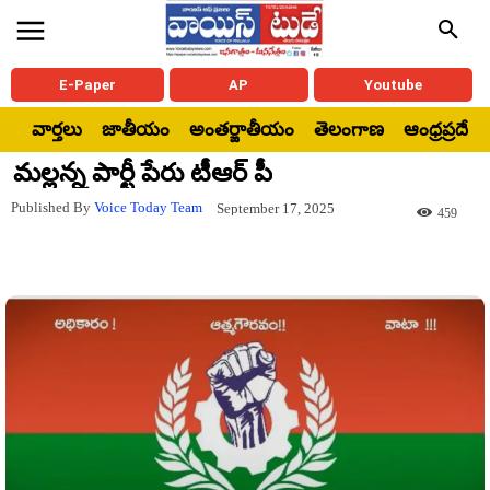
E-Paper
AP
Youtube
వార్తలు
జాతీయం
అంతర్జాతీయం
తెలంగాణ
ఆంధ్రప్రదేశ్
మల్లన్న పార్టీ పేరు టీఆర్ పీ
Published By
Voice Today Team
September 17, 2025
459