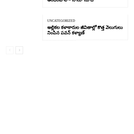
అందించాలి – సోనూ సూద్
UNCATEGORIZED
అల్లికల కళాకారుల జీవితాల్లో కొత్త వెలుగులు
నింపిన పవన్ కళ్యాణ్