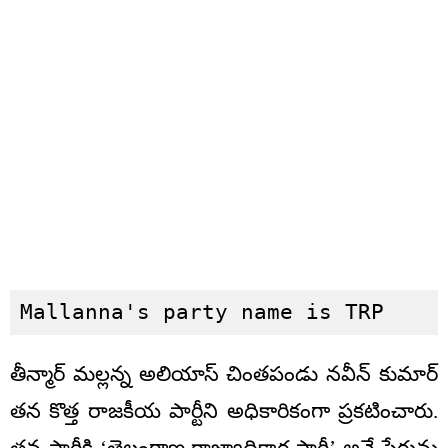
Mallanna's party name is TRP
తీన్మార్ మల్లన్న అలియాస్ చింతపండు నవీన్ కుమార్
తన కొత్త రాజకీయ పార్టీని అధికారికంగా ప్రకటించారు.