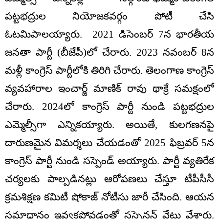
పట్టభద్రుల నియోజకవర్గం పోటీ చేసి
ఓటమిపాలయ్యారు. 2021 డిసెంబర్ 7న భారతీయ
జనతా పార్టీ (బీజేపీ)లో చేరారు. 2023 నవంబర్ 8న
మళ్లీ కాంగ్రెస్ పార్టీలోకి తిరిగి చేరారు. తెలంగాణ కాంగ్రెస్
వ్యవహారాల ఇంచార్జ్ మాణిక్ రావు థాక్రే సమక్షంలో
చేరారు. 2024లో కాంగ్రెస్ పార్టీ నుండి పట్టభద్రుల
ఎమ్మెల్సీగా ఎన్నికయ్యారు. అయితే, కులగణనపై
దారుణమైన విమర్శలు చేయడంతో 2025 ఫిబ్రవర్ 5న
కాంగ్రెస్ పార్టీ నుండి సస్పెండ్ అయ్యారు. పార్టీ వ్యతిరేక
చర్యలకు పాల్పడినట్లు ఆరోపణలు చేస్తూ టీపీసీసీ
క్రమశిక్షణ కమిటీ షోకాజ్ నోటీసు జారీ చేసింది. ఆయన
సమాధానం ఇవ్వకపోవడంతో సస్పెన్షన్ వేటు వేశారు.