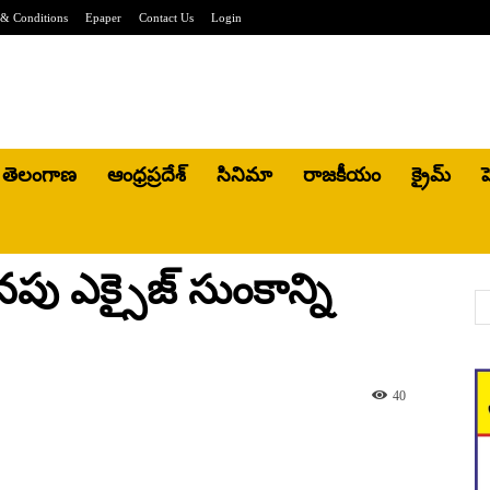
& Conditions
Epaper
Contact Us
Login
తెలంగాణ
ఆంధ్రప్రదేశ్
సినిమా
రాజకీయం
క్రైమ్
హ
దనపు ఎక్సైజ్ సుంకాన్ని
40