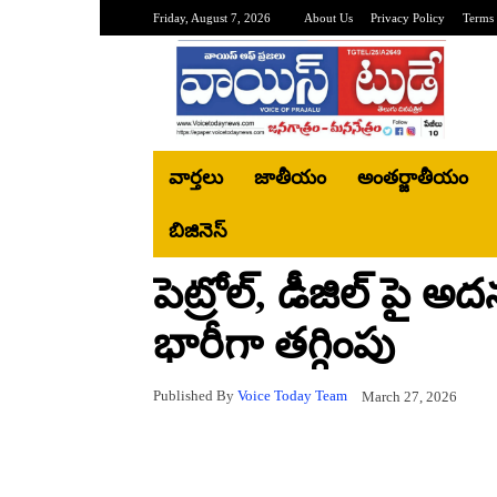
Friday, August 7, 2026
About Us
Privacy Policy
Terms 
వార్తలు
జాతీయం
అంతర్జాతీయం
బిజినెస్‌
పెట్రోల్, డీజిల్ పై అ
భారీగా తగ్గింపు
Published By
Voice Today Team
March 27, 2026