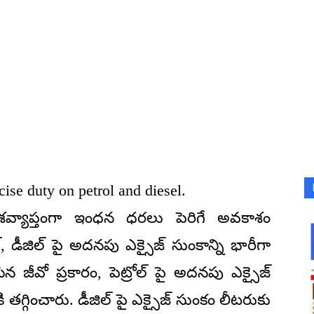
ise duty on petrol and diesel.
దేశవ్యాప్తంగా ఇంధన ధరలు పెరిగే అవకాశం
, డీజిల్ పై అదనపు ఎక్సైజ్ సుంకాన్ని భారీగా
ిన జీవో ప్రకారం, పెట్రోల్ పై అదనపు ఎక్సైజ్
 తగ్గించారు. డీజిల్ పై ఎక్సైజ్ సుంకం లీటరుకు