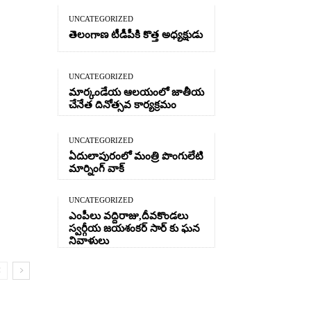
UNCATEGORIZED
తెలంగాణ టీడీపీకి కొత్త అధ్యక్షుడు
UNCATEGORIZED
మార్కండేయ ఆలయంలో జాతీయ
చేనేత దినోత్సవ కార్యక్రమం
UNCATEGORIZED
ఏదులాపురంలో మంత్రి పొంగులేటి
మార్నింగ్ వాక్
UNCATEGORIZED
ఎంపీలు వద్దిరాజు,దీవకొండలు
స్వర్గీయ జయశంకర్ సార్ కు ఘన
నివాళులు