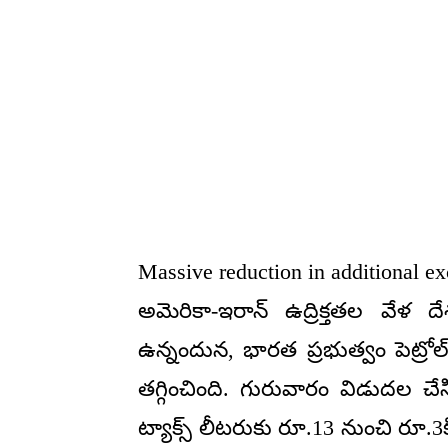
Massive reduction in additional exc
అమెరికా-ఇరాన్ ఉద్రిక్తతల వేళ 
ఉన్నందున, భారత ప్రభుత్వం పెట్రోల్
తగ్గించింది. గురువారం విడుదల చేస
ట్యాక్స్ లీటరుకు రూ.13 నుంచి రూ.3కి