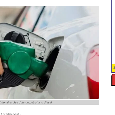
tional excise duty on petrol and diesel.
 Advertisement -