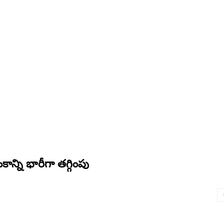
కాన్ని భారీగా తగ్గింపు