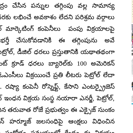
ద్రం చేసిన పన్నుల తగ్గింపు వల్ల సామాన్య
ధరకు లభించే అవకాశం లేదని పరిశ్రమ వర్గాలు
 మార్కెటింగ్ కంపెనీలు పంపు విక్రయాలపై
భర్తీ చేసుకోవడానికి ఈ తగ్గింపును అవే
్రోల్, డీజిల్ ధరలు ప్రస్తుతానికి యథాతథంగా
ట్ క్రూడ్ ధరలు బ్యారెల్‌కు 100 అమెరికన్
ఓఎంసీలు విక్రయించే ప్రతి లీటరు పెట్రోల్ లేదా
రష్యా కంపెనీ రోస్నెఫ్ట్, కేసాని ఎంటర్ప్రైజెస్
్ ఇంధన విక్రయ సంస్థ నయారా ఎనర్జీ, పెట్రోల్,
ిన తరువాత రోజే ప్రభుత్వం ఈ ఎక్సైజ్ సుంకం
రాన్ హర్మూజ్ జలసంధిపై ఆంక్షలు విధించిన
 సంక్షోభం సమయంలో కేంద్రం ఈ నిర్ణయం