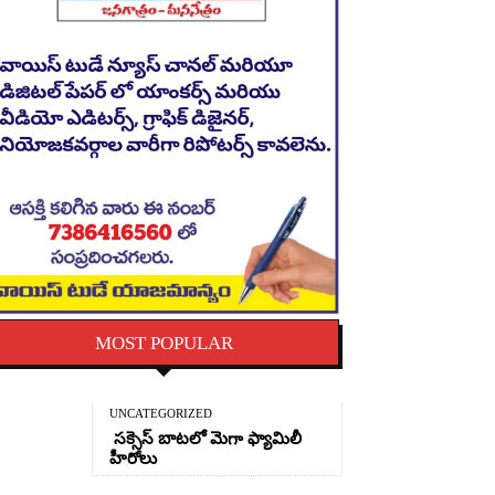
MOST POPULAR
UNCATEGORIZED
సక్సెస్ బాటలో మెగా ఫ్యామిలీ
హీరోలు