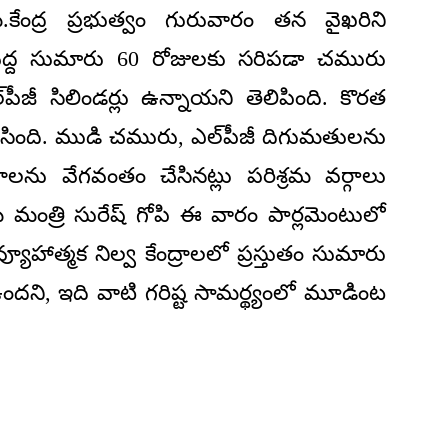
.కేంద్ర ప్రభుత్వం గురువారం తన వైఖరిని
్ వద్ద సుమారు 60 రోజులకు సరిపడా చమురు
పీజీ సిలిండర్లు ఉన్నాయని తెలిపింది. కొరత
ిపారేసింది. ముడి చమురు, ఎల్‌పీజీ దిగుమతులను
ందాలను వేగవంతం చేసినట్లు పరిశ్రమ వర్గాలు
మంత్రి సురేష్ గోపి ఈ వారం పార్లమెంటులో
హాత్మక నిల్వ కేంద్రాలలో ప్రస్తుతం సుమారు
ని, ఇది వాటి గరిష్ట సామర్థ్యంలో మూడింట