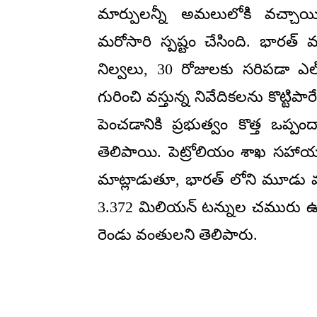
మార్పులన్నీ అమలులోకి వచ్చాయి
మరోసారి స్పష్టం చేసింది. భారత
నిల్వలు, 30 రోజులకు సరిపడా ఎల్‌
గురించి వస్తున్న నివేదికలను కొట్ట
పెంచడానికి ప్రభుత్వం కొత్త ఒప్ప
తెలిపాయి. పెట్రోలియం శాఖ సహాయ 
మాట్లాడుతూ, భారత్ లోని మూడు వ్యూ
3.372 మిలియన్ టన్నుల చమురు ఉంద
రెండు వంతులని తెలిపారు.