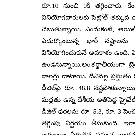
రూ.10 నుంచి 0కి తగ్గించారు. కేం
వినియోగదారులకు పెట్రోల్ తక్కువ 
చెబుతున్నాయి. ఎందుకంటే, ఆయిల్
ఎదుర్కొంటున్న భారీ నష్టాలను 
వినియోగించుకునే అవకాశం ఉంది. పెట
ఉండనున్నాయి.అంతర్జాతీయంగా బ్రెం
డాలర్లు దాటాయి. దీనివల్ల ప్రస్తుతం 
డీజిల్‌పై రూ. 48.8 నష్టపోతున్నాయి. 
మద్దతు ఉన్న దేశీయ అతిపెద్ద ప్రైవేట
డీజిల్ ధరలను రూ. 5.3, రూ. 3 పెంచ
తగ్గింపు నిర్ణయం తీసుకుంది. ఇ
కారణంగా ఏర్పడిన ప్రపంచ ఇంధన