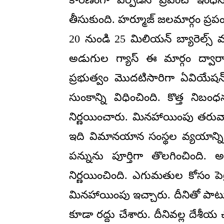
తీసుకుంది. హర్మూజ్ జలమార్గం ప్ర
20 నుండి 25 మిలియన్ బ్యారెల్స్
అడుగుల గ్యాస్ ఈ మార్గం ద్వార
ప్రభుత్వం మొదటిసారిగా ఏవియేషన్
సుంకాన్ని విధించింది. కొత్త ని
నిర్ణయించారు. మినహాయింపు తరువాత,
ఇది విమానయాన సంస్థల వ్యయాన్ని ప
పన్నును పూర్తిగా తొలగించింది.
నిర్ణయించింది. ఎగుమతుల కోసం పెట
మినహాయింపు ఇచ్చారు. దీనితో పాటు 
కూడా రద్దు చేశారు. దీనివల్ల దేశ