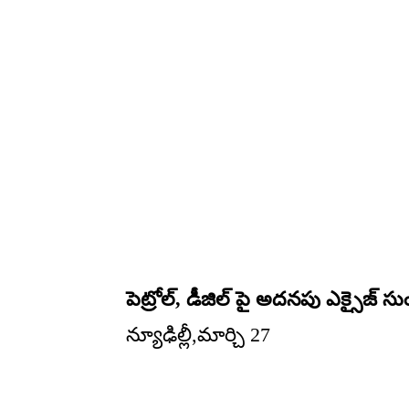
పెట్రోల్, డీజిల్ పై అదనపు ఎక్సైజ్ సుం
న్యూఢిల్లీ,మార్చి 27