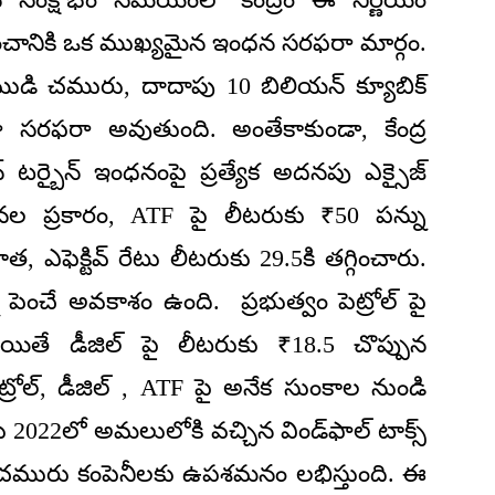
పంచానికి ఒక ముఖ్యమైన ఇంధన సరఫరా మార్గం.
 ముడి చమురు, దాదాపు 10 బిలియన్ క్యూబిక్
ా సరఫరా అవుతుంది. అంతేకాకుండా, కేంద్ర
 టర్బైన్ ఇంధనంపై ప్రత్యేక అదనపు ఎక్సైజ్
బంధనల ప్రకారం, ATF పై లీటరుకు ₹50 పన్ను
 ఎఫెక్టివ్ రేటు లీటరుకు 29.5కి తగ్గించారు.
ెంచే అవకాశం ఉంది. ప్రభుత్వం పెట్రోల్ పై
 అయితే డీజిల్ పై లీటరుకు ₹18.5 చొప్పున
్రోల్, డీజిల్ , ATF పై అనేక సుంకాల నుండి
2022లో అమలులోకి వచ్చిన విండ్‌ఫాల్ టాక్స్
ీయ చమురు కంపెనీలకు ఉపశమనం లభిస్తుంది. ఈ