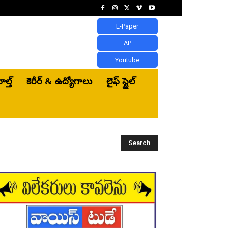
E-Paper
AP
Youtube
ెల్త్‌
కెరీర్ & ఉద్యోగాలు
లైఫ్ స్టైల్
Search