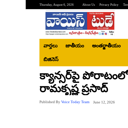
Thursday, August 6, 2026
About Us
Privacy Policy
Ter
వార్తలు
జాతీయం
అంతర్జాతీయం
బిజినెస్‌
క్యాన్సర్‌పై పోరాటంల
రామకృష్ణ ప్రసాద్
Published By
Voice Today Team
June 12, 2026