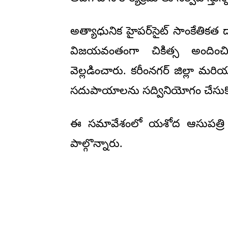
అత్యాధునిక హైపర్‌సైట్ సాంకేతికత ద
విజయవంతంగా చికిత్స అందించి
వెల్లడించారు. కరీంనగర్ జిల్లా మర
సదుపాయాలను సద్వినియోగం చేసుక
ఈ సమావేశంలో యశోద ఆసుపత్రి ప్
పాల్గొన్నారు.