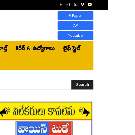
E-Paper
AP
Youtube
ెల్త్‌
కెరీర్ & ఉద్యోగాలు
లైఫ్ స్టైల్
Search