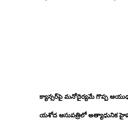
క్యాన్సర్‌పై మనోదైర్యమే గొప్ప ఆయు
యశోద ఆసుపత్రిలో అత్యాధునిక హైపర్‌