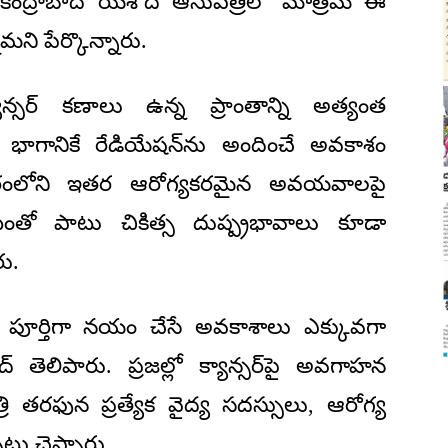
కింద్రాబాద్ యశోద ఆసుపత్రిలో మాత్రమే ఈ
మని పేర్కొన్నారు.
్యాన్సర్ కణాలు ఉన్న ప్రాంతాన్ని అత్యంత
ఆ భాగానికే రేడియేషన్‌ను అందించే అవకాశం
రీరంలోని ఇతర ఆరోగ్యకరమైన అవయవాలపై
తో పాటు చికిత్స దుష్ప్రభావాలు కూడా
ు.
తిస్తే పూర్తిగా నయం చేసే అవకాశాలు ఎక్కువగా
్ తెలిపారు. ప్రజల్లో క్యాన్సర్‌పై అవగాహన
 తరఫున ప్రత్యేక వైద్య సదస్సులు, ఆరోగ్య
్లు చెప్పారు.