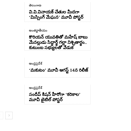
తెలంగాణ
వి.వి.వినాయక్ చేతుల మీదగా
‘మిస్సింగ్ మేఘన’ మూవీ పోస్టర్
అంతర్జాతీయం
కొరియన్ యువతితో మహేష్ బాబు
మేనల్లుడు సిద్ధార్థ్ గల్లా నిశ్చితార్థం..
కుటుంబ సభ్యులతో వేడుక
ఆంధ్రప్రదేశ్
‘మకుటం’ మూవీ ఆగస్ట్ 14న రిలీజ్
ఆంధ్రప్రదేశ్
సందీప్ కిషన్ హీరోగా ‘కరికాల’
మూవీ టైటిల్ పోస్టర్