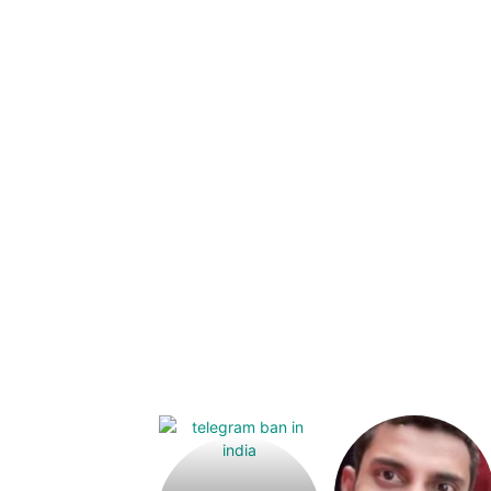
Upasana:
భర్తపై