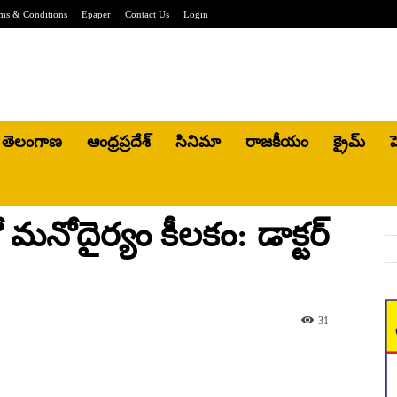
ms & Conditions
Epaper
Contact Us
Login
తెలంగాణ
ఆంధ్రప్రదేశ్
సినిమా
రాజకీయం
క్రైమ్
హ
ో మనోదైర్యం కీలకం: డాక్టర్
31