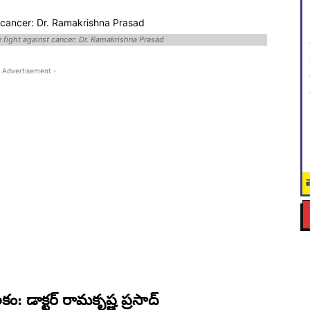
he fight against cancer: Dr. Ramakrishna Prasad
 Advertisement -
ం: డాక్టర్ రామకృష్ణ ప్రసాద్