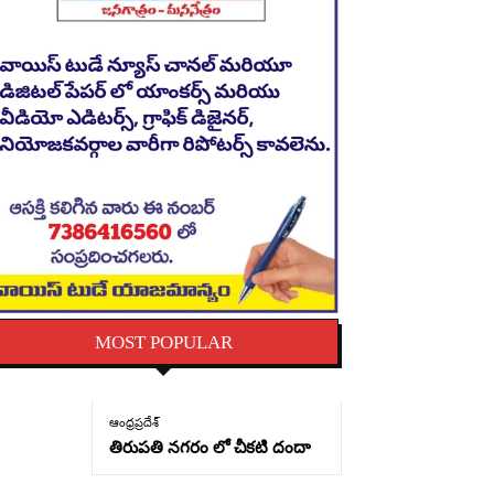
MOST POPULAR
ఆంధ్రప్రదేశ్
తిరుపతి నగరం లో చీకటి దందా