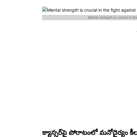
Mental strength is crucial in t
-
క్యాన్సర్‌పై పోరాటంలో మనోదైర్యం కీలక