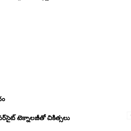
ధం
సైట్ టెక్నాలజీతో చికిత్సలు