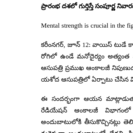
ప్రారంభ దశలో గుర్తిస్తే సంపూర్ణ నివ
Mental strength is crucial in the 
కరీంనగర్, జూన్ 12: వాయిస్ టుడే క
రోగిలో ఉండే మనోదైర్యం అత్యంత కీ
ఆసుపత్రి ప్రముఖ ఆంకాలజీ నిపుణుడు 
యశోద ఆసుపత్రిలో ఏర్పాటు చేసిన
ఈ సందర్భంగా ఆయన మాట్లాడుతూ,
రేడియేషన్ ఆంకాలజీ విభాగంలో 
అందుబాటులోకి తీసుకొచ్చినట్లు తె