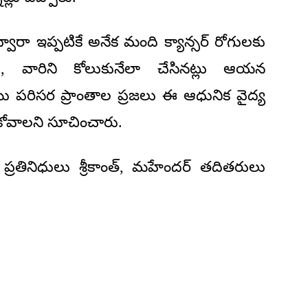
్వారా ఇప్పటికే అనేక మంది క్యాన్సర్ రోగులకు
, వారిని కోలుకునేలా చేసినట్లు ఆయన
ియు పరిసర ప్రాంతాల ప్రజలు ఈ ఆధునిక వైద్య
ోవాలని సూచించారు.
రతినిధులు శ్రీకాంత్, మహేందర్ తదితరులు