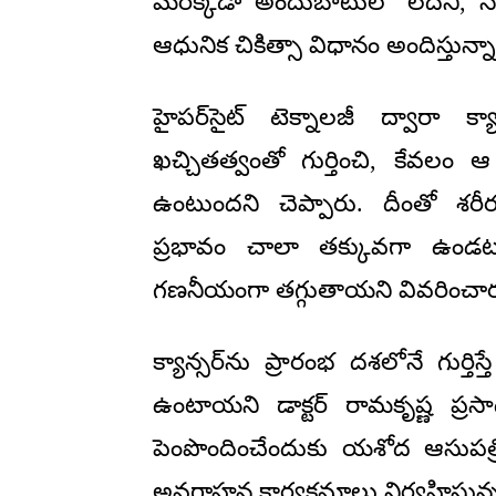
మరెక్కడా అందుబాటులో లేదని, సి
ఆధునిక చికిత్సా విధానం అందిస్తున్నా
హైపర్‌సైట్ టెక్నాలజీ ద్వారా క
ఖచ్చితత్వంతో గుర్తించి, కేవలం 
ఉంటుందని చెప్పారు. దీంతో శ
ప్రభావం చాలా తక్కువగా ఉండటం
గణనీయంగా తగ్గుతాయని వివరించార
క్యాన్సర్‌ను ప్రారంభ దశలోనే గుర్
ఉంటాయని డాక్టర్ రామకృష్ణ ప్రసాద
పెంపొందించేందుకు యశోద ఆసుపత్రి
అవగాహన కార్యక్రమాలు నిర్వహిస్తున్నట