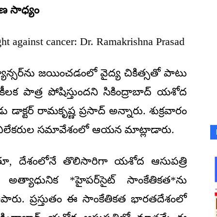
ారణ సాధ్యం
fight against cancer: Dr. Ramakrishna Prasad
్యాన్సర్‌ను జయించడంలో వైద్య చికిత్సతో పాటు
లక పాత్ర పోషిస్తుందని సికింద్రాబాద్ యశోద
డాక్టర్ రామకృష్ణ ప్రసాద్ అన్నారు. శుక్రవారం
 విలేకరుల సమావేశంలో ఆయన మాట్లాడారు.
 దేశంలోనే తొలిసారిగా యశోద ఆసుపత్రి
అత్యాధునిక *హైపర్‌సైట్ సాంకేతికత*ను
లిపారు. ప్రస్తుతం ఈ సాంకేతికత భారతదేశంలో