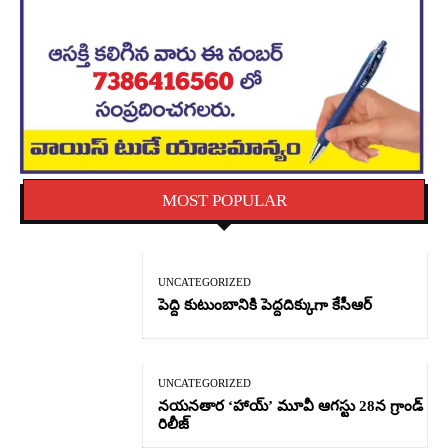
MOST POPULAR
UNCATEGORIZED
పెద్ది కుటుంబానికి పెద్దదిక్కుగా కేసీఆర్
UNCATEGORIZED
నయనతార ‘హాయ్’ మూవీ ఆగస్టు 28న గ్రాండ్
రిలీజ్