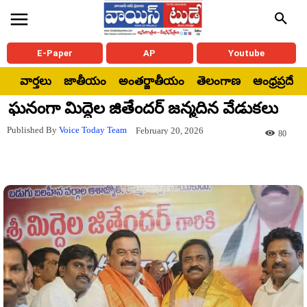
E-Paper
AP
Youtube
వార్తలు
జాతీయం
అంతర్జాతీయం
తెలంగాణ
ఆంధ్రప్రదేశ్
ఘనంగా మిద్దెల జితేందర్ జన్మదిన వేడుకలు
Published By
Voice Today Team
February 20, 2026
80