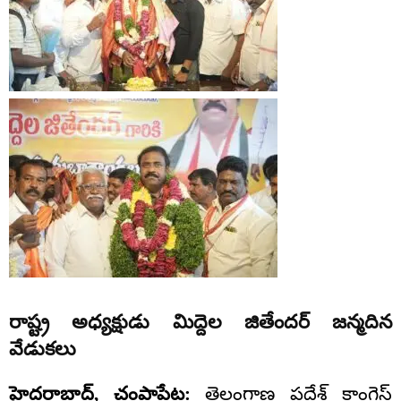
రాష్ట్ర అధ్యక్షుడు మిద్దెల జితేందర్ జన్మదిన
వేడుకలు
హైదరాబాద్, చంపాపేట:
తెలంగాణ ప్రదేశ్ కాంగ్రెస్