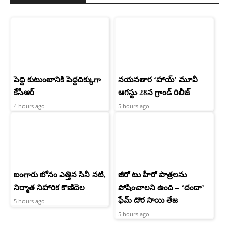
పెద్ది కుటుంబానికి పెద్దదిక్కుగా
నయనతార ‘హాయ్’ మూవీ
కేసీఆర్
ఆగస్టు 28న గ్రాండ్ రిలీజ్
4 hours ago
5 hours ago
బంగారు బోనం ఎత్తిన సినీ నటి,
జీరో టు హీరో పాత్రలను
నిర్మాత నిహారిక కొణిదెల
పోషించాలని ఉంది – ‘దందా’
ఫేమ్ దొర సాయి తేజ
5 hours ago
5 hours ago