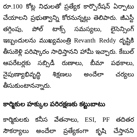
రూ.100 కోట్ల నిధులతో ప్రత్యేక కార్పొరేషన్ ఏర్పాటు
చేయాలని ప్రభుత్వాన్ని కోరనున్నట్లు తెలిపారు. జీఎస్టీ
తగ్గింపు, పోల్ టాక్స్ సమస్యలు, లైసెన్సింగ్
ఇబ్బందులను ముఖ్యమంత్రి Revanth Reddy దృష్టికి
తీసుకెళ్లి పరిష్కారం సాధిస్తానని హామీ ఇచ్చారు. కేబుల్
ఆపరేటర్లకు సబ్సిడీ రుణాలు, బీమా పథకాలు,
నైపుణ్యాభివృద్ధి శిక్షణలు అందేలా చర్యలు
తీసుకుంటానన్నారు.
కార్మికుల హక్కుల పరిరక్షణకు కట్టుబాటు
కార్మికులకు కనీస వేతనాలు, ESI, PF తదితర
సౌకర్యాలు అందేలా ప్రత్యేకంగా కృషి చేస్తానని