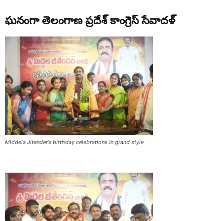
ఘనంగా తెలంగాణ ప్రదేశ్ కాంగ్రెస్ సేవాదళ్
Middela Jitender’s birthday celebrations in grand style