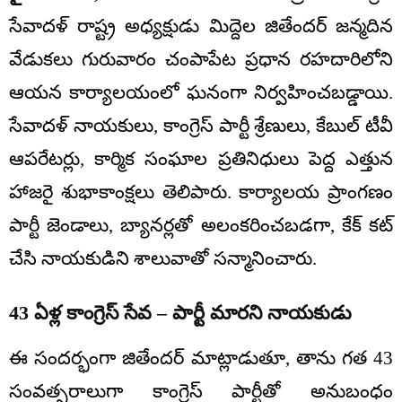
సేవాదళ్ రాష్ట్ర అధ్యక్షుడు మిద్దెల జితేందర్ జన్మదిన
వేడుకలు గురువారం చంపాపేట ప్రధాన రహదారిలోని
ఆయన కార్యాలయంలో ఘనంగా నిర్వహించబడ్డాయి.
సేవాదళ్ నాయకులు, కాంగ్రెస్ పార్టీ శ్రేణులు, కేబుల్ టీవీ
ఆపరేటర్లు, కార్మిక సంఘాల ప్రతినిధులు పెద్ద ఎత్తున
హాజరై శుభాకాంక్షలు తెలిపారు. కార్యాలయ ప్రాంగణం
పార్టీ జెండాలు, బ్యానర్లతో అలంకరించబడగా, కేక్ కట్
చేసి నాయకుడిని శాలువాతో సన్మానించారు.
43 ఏళ్ల కాంగ్రెస్ సేవ – పార్టీ మారని నాయకుడు
ఈ సందర్భంగా జితేందర్ మాట్లాడుతూ, తాను గత 43
సంవత్సరాలుగా కాంగ్రెస్ పార్టీతో అనుబంధం