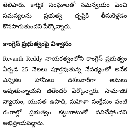
తెలిపారు. కార్మిక సంఘాలతో సమన్వయం పెంచి
సమస్యలను ప్రభుత్వ దృష్టికి తీసుకెళ్లడం
కొనసాగుతుందని పేర్కొన్నారు.
కాంగ్రెస్ ప్రభుత్వంపై విశ్వాసం
Revanth Reddy నాయకత్వంలోని కాంగ్రెస్ ప్రభుత్వం
ఏర్పడి 25 నెలలు పూర్తవుతున్న నేపథ్యంలో అనేక
ఎన్నికల హామీలు దశలవారీగా అమలు
అవుతున్నాయని జితేందర్ పేర్కొన్నారు. సామాజిక
న్యాయం, యువత ఉపాధి, మహిళా సంక్షేమం వంటి
రంగాల్లో ప్రభుత్వం కట్టుబాటుతో పనిచేస్తోందని
అభిప్రాయపడ్డారు.