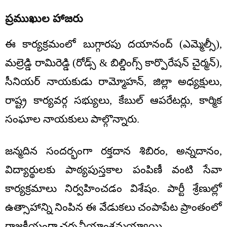
ప్రముఖుల హాజరు
ఈ కార్యక్రమంలో బుగ్గారపు దయానంద్ (ఎమ్మెల్సీ),
మల్రెడ్డి రామిరెడ్డి (రోడ్స్ & బిల్డింగ్స్ కార్పొరేషన్ చైర్మన్),
సీనియర్ నాయకుడు రామ్మోహన్, జిల్లా అధ్యక్షులు,
రాష్ట్ర కార్యవర్గ సభ్యులు, కేబుల్ ఆపరేటర్లు, కార్మిక
సంఘాల నాయకులు పాల్గొన్నారు.
జన్మదిన సందర్భంగా రక్తదాన శిబిరం, అన్నదానం,
విద్యార్థులకు పాఠ్యపుస్తకాల పంపిణీ వంటి సేవా
కార్యక్రమాలు నిర్వహించడం విశేషం. పార్టీ శ్రేణుల్లో
ఉత్సాహాన్ని నింపిన ఈ వేడుకలు చంపాపేట ప్రాంతంలో
రాజకీయంగా చర్చనీయాంశమయ్యాయి.