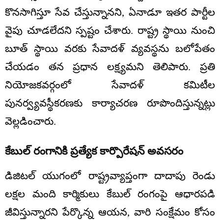
కొనసాగిస్తూ సేవ చేస్తున్నానని, ఏనాడూ ఇతర పార్టీల
వైపు చూడలేదని స్పష్టం చేశారు. రాష్ట్ర స్థాయి నుంచి
బూత్ స్థాయి వరకు సేవాదళ్ వ్యవస్థను బలోపేతం
చేయడం తన ప్రధాన లక్ష్యమని తెలిపారు. ప్రతి
నియోజకవర్గంలో సేవాదళ్ కమిటీల
పునర్వ్యవస్థీకరణకు కార్యాచరణ రూపొందిస్తున్నట్లు
వెల్లడించారు.
కేబుల్ రంగానికి ప్రత్యేక కార్పొరేషన్ అవసరం
డిజిటల్ యుగంలో రాష్ట్రవ్యాప్తంగా దాదాపు రెండు
లక్షల మంది కార్మికులు కేబుల్ రంగంపై ఆధారపడి
జీవిస్తున్నారని పేర్కొన్న ఆయన, వారి సంక్షేమం కోసం