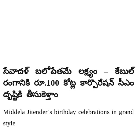
సేవాదళ్ బలోపేతమే లక్ష్యం – కేబుల్
రంగానికి రూ.100 కోట్ల కార్పొరేషన్ సీఎం
దృష్టికి తీసుకెళ్తాం
Middela Jitender’s birthday celebrations in grand
style