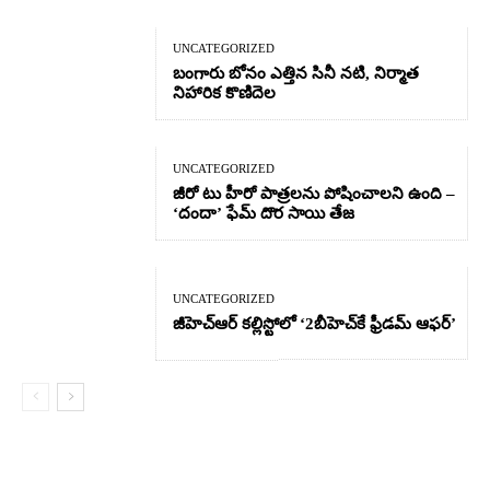
UNCATEGORIZED
బంగారు బోనం ఎత్తిన సినీ నటి, నిర్మాత
నిహారిక కొణిదెల
UNCATEGORIZED
జీరో టు హీరో పాత్రలను పోషించాలని ఉంది –
‘దందా’ ఫేమ్ దొర సాయి తేజ
UNCATEGORIZED
జీహెచ్ఆర్‌ కల్లిస్టోలో ‘2బీహెచ్‌కే ఫ్రీడమ్ ఆఫర్’