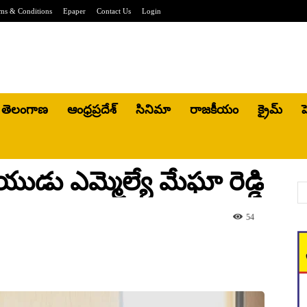
ms & Conditions
Epaper
Contact Us
Login
తెలంగాణ
ఆంధ్రప్రదేశ్
సినిమా
రాజకీయం
క్రైమ్
హ
ాయుడు ఎమ్మెల్యే మేఘా రెడ్డి
54