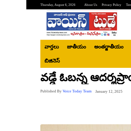
Thursday, August 6, 2026
About Us
Privacy Policy
Ter
వార్తలు
జాతీయం
అంతర్జాతీయం
బిజినెస్‌
వడ్డే ఓబన్న ఆదర్శప్ర
Published By
Voice Today Team
January 12, 2025