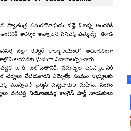
ిన స్వాతంత్ర సమరయోధుడు వడ్డే ఓబన్న అందరికీ
దరికీ ఆదర్శం అవ్వాలని వనపర్తి ఎమ్మెల్యే తూడి
తి జిల్లా కలెక్టర్ కార్యాలయంలో అధికారికంగా
 పాల్గొని ఆయనకు ఘనంగా నివాళులర్పించారు.
డ్డెర జాతి బలోపేతానికి, సమస్యల పరిష్కారానికి
ర చర్యలు చేపడతారని ఎమ్మెల్యే సంఘం సభ్యులకు
తి మున్సిపల్ చైర్మన్ పుట్టపాకుల మహేష్, సంగం
ు వనపర్తి నియోజకవర్గ కాంగ్రెస్ పార్టీ నాయకులు