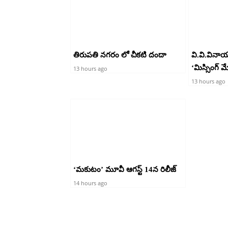
తిరుపతి నగరం లో చీకటి దందా
వి.వి.వినా
‘మిస్సింగ్ 
13 hours ago
13 hours ago
‘మకుటం’ మూవీ ఆగస్ట్ 14న రిలీజ్
14 hours ago