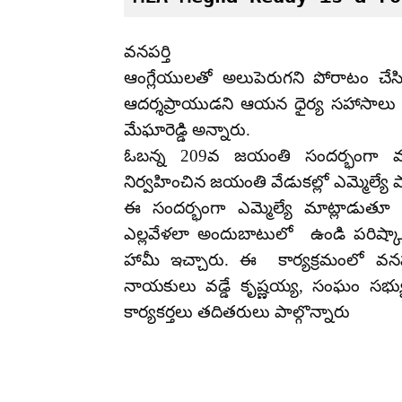
వనపర్తి
ఆంగ్లేయులతో అలుపెరుగని పోరాటం చేస
ఆదర్శప్రాయుడని ఆయన ధైర్య సహాసాలు అం
మేఘారెడ్డి అన్నారు.
ఓబన్న 209వ జయంతి సందర్భంగా వనపర్
నిర్వహించిన జయంతి వేడుకల్లో ఎమ్మెల్యే
ఈ సందర్భంగా ఎమ్మెల్యే మాట్లాడుతూ వ
ఎల్లవేళలా అందుబాటులో ఉండి పరిష్కా
హామీ ఇచ్చారు. ఈ కార్యక్రమంలో వనపర్
నాయకులు వడ్డే కృష్ణయ్య, సంఘం సభ్యుల
కార్యకర్తలు తదితరులు పాల్గొన్నారు