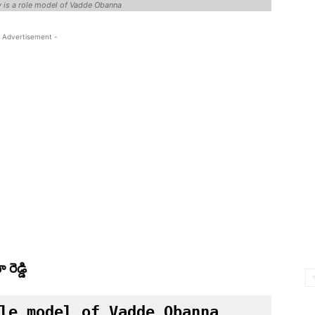
is a role model of Vadde Obanna
 Advertisement -
రెడ్డి
le model of Vadde Obanna