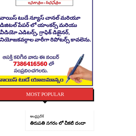
MOST POPULAR
ఆంధ్రప్రదేశ్
తిరుపతి నగరం లో చీకటి దందా