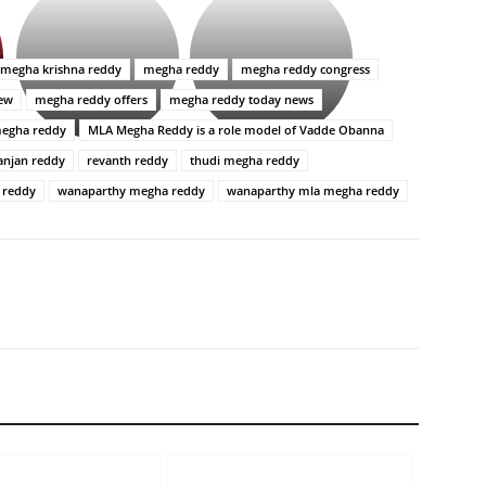
ప్రసాదం
సినిమాతో
తీర్థం..తులసీదళం
పాన్
లేకుండా
ఇండియా
megha krishna reddy
megha reddy
megha reddy congress
అసంపూర్ణం
స్టార్
iew
megha reddy offers
megha reddy today news
హీరోయిన్‏గా
శ్రీనిధి
egha reddy
MLA Megha Reddy is a role model of Vadde Obanna
శెట్టి.
anjan reddy
revanth reddy
thudi megha reddy
 reddy
wanaparthy megha reddy
wanaparthy mla megha reddy