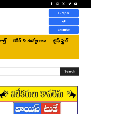
E-Paper
AP
Youtube
ెల్త్‌
కెరీర్ & ఉద్యోగాలు
లైఫ్ స్టైల్
Search