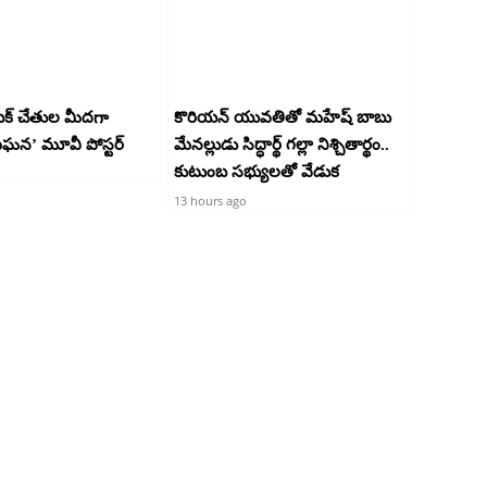
యక్ చేతుల మీదగా
కొరియన్ యువతితో మహేష్ బాబు
మేఘన’ మూవీ పోస్టర్
మేనల్లుడు సిద్ధార్థ్ గల్లా నిశ్చితార్థం..
కుటుంబ సభ్యులతో వేడుక
13 hours ago