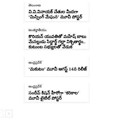
తెలంగాణ
వి.వి.వినాయక్ చేతుల మీదగా
‘మిస్సింగ్ మేఘన’ మూవీ పోస్టర్
అంతర్జాతీయం
కొరియన్ యువతితో మహేష్ బాబు
మేనల్లుడు సిద్ధార్థ్ గల్లా నిశ్చితార్థం..
కుటుంబ సభ్యులతో వేడుక
ఆంధ్రప్రదేశ్
‘మకుటం’ మూవీ ఆగస్ట్ 14న రిలీజ్
ఆంధ్రప్రదేశ్
సందీప్ కిషన్ హీరోగా ‘కరికాల’
మూవీ టైటిల్ పోస్టర్