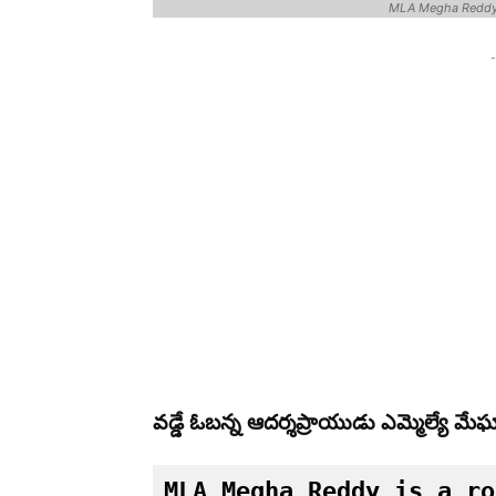
MLA Megha Reddy 
-
వడ్డే ఓబన్న ఆదర్శప్రాయుడు ఎమ్మెల్యే మేఘా 
MLA Megha Reddy is a ro