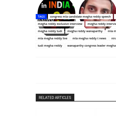
Upasana:
భర్తపై
రివెంజ్
TAGS
congress mla candidate megha reddy speech
తీర్చుకున్న
megha reddy exclusive interview
megha reddy interv
ఉపాసన..
పాపం
megha reddy tudi
megha reddy wanaparthy
mla m
రామ్
mla megha reddy live
mla megha reddy t news
nir
చరణ్
tudi megha reddy
wanaparthy congress leader megha
Share
RELATED ARTICLES