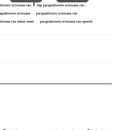
శ్రీనిధి
thineni srinivasa rao
tdp yarapathineni srinivasa rao
శెట్టి.
apathineni srinivasa
yarapathineni srinivasa rao
inivasa rao latest news
yarapathineni srinivasa rao speech