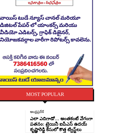
MOST POPULAR
ఆంధ్రప్రదేశ్
ఎలా ఎదిగాడో… అంతకంటే వేగంగా
పతనం: ట్రెయినీ ఐపీఎస్ ఉదయ్
కృష్ణారెడ్డి కేసులో కొత్త ట్విస్ట్‌లు