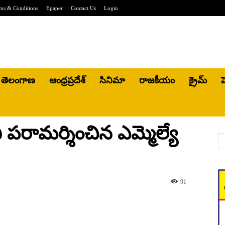
ms & Conditions
Epaper
Contact Us
Login
తెలంగాణ
ఆంధ్రప్రదేశ్
సినిమా
రాజకీయం
క్రైమ్
హ
ి పరామర్శించిన ఎమ్మెల్యే
91