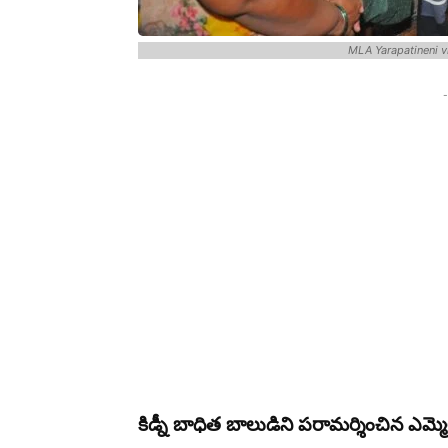
MLA Yarapatineni v
-
కిడ్నీ బాధిత బాలుడిని పరామర్శించిన ఎమ్మ