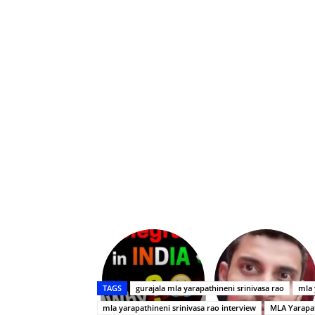
Upasana:
భర్తపై
రివెంజ్
TAGS
gurajala mla yarapathineni srinivasa rao
mla 
తీర్చుకున్న
mla yarapathineni srinivasa rao interview
MLA Yarapat
ఉపాసన..