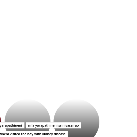
భగవంతుని
కేజీఎఫ్
ప్రసాదం
సినిమాతో
తీర్థం..తులసీదళం
పాన్
లేకుండా
ఇండియా
yarapathineni
mla yarapathineni srinivasa rao
అసంపూర్ణం
స్టార్
ineni visited the boy with kidney disease
హీరోయిన్‏గా