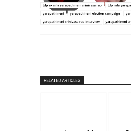
పాపం
tdp ex mla yarapathineni srinivasa rao
tdp mla yarapa
రామ్
yarapathineni
yarapathineni election campaign
yar
చరణ్
yarapathineni srinivasa rao interview
yarapathineni sr
Share
RELATED ARTICLES