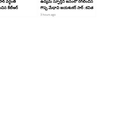
ర్ వర్ధంతి
ఉద్యమ స్ఫూర్తిని జనంలో రగిలించిన
ంచిన కేటీఆర్
గొప్ప మేధావి జయశంకర్ సార్ :కవిత
3 hours ago