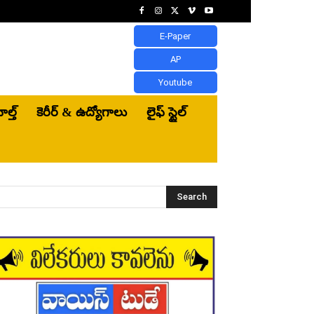
E-Paper
AP
Youtube
ెల్త్‌
కెరీర్ & ఉద్యోగాలు
లైఫ్ స్టైల్
Search