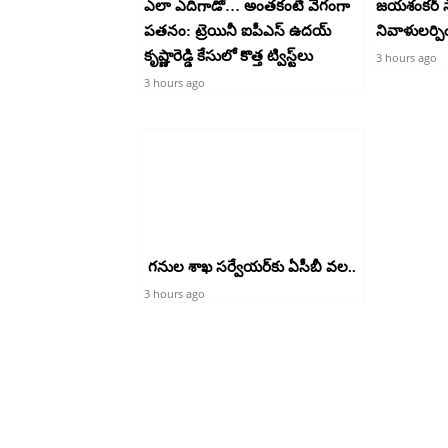
ఎలా ఎదిగాడో… అంతకంటే వేగంగా
జయశంకర్ సా
పతనం: ట్రెయినీ ఐపీఎస్ ఉదయ్
నివాళులర్పి
కృష్ణారెడ్డి కేసులో కొత్త ట్విస్ట్‌లు
3 hours ago
3 hours ago
గనుల శాఖ సర్వేయర్‌కు ఏసీబీ వల..
3 hours ago