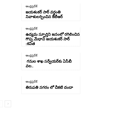
ఆంధ్రప్రదేశ్
జయశంకర్ సార్ వర్ధంతి
నివాళులర్పించిన కేటీఆర్
ఆంధ్రప్రదేశ్
ఉద్యమ స్ఫూర్తిని జనంలో రగిలించిన
గొప్ప మేధావి జయశంకర్ సార్
:కవిత
ఆంధ్రప్రదేశ్
గనుల శాఖ సర్వేయర్‌కు ఏసీబీ
వల..
ఆంధ్రప్రదేశ్
తిరుపతి నగరం లో చీకటి దందా