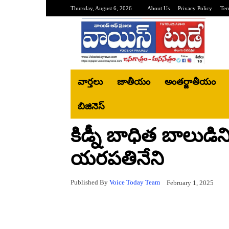
Thursday, August 6, 2026
About Us
Privacy Policy
Ter
వార్తలు
జాతీయం
అంతర్జాతీయం
బిజినెస్‌
కిడ్నీ బాధిత బాలుడిన
యరపతినేని
Published By
Voice Today Team
February 1, 2025