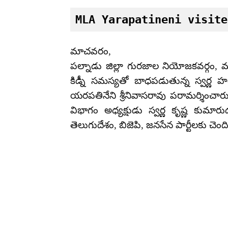
MLA Yarapatineni visite
మాచవరం,
పల్నాడు జిల్లా గురజాల నియోజకవర్గం,
కిడ్నీ సమస్యతో బాధపడుతున్న స్వర్ణ హ
యరపతినేని శ్రీనివాసరావు పరామర్శించా
విభాగం అధ్యక్షుడు స్వర్ణ కృష్ణ కుమా
తెలుగుదేశం, బిజెపి, జనసేన పార్టీలకు చెంద