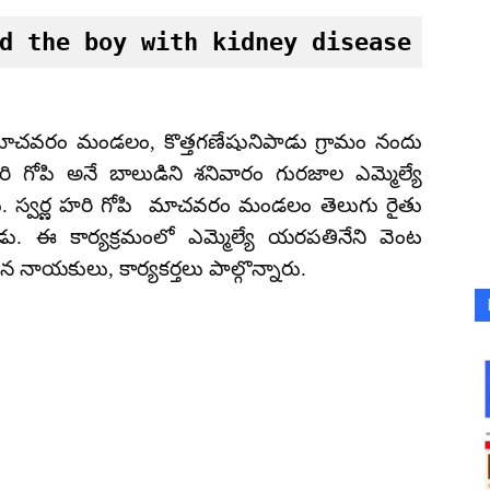
d the boy with kidney disease
 మాచవరం మండలం, కొత్తగణేషునిపాడు గ్రామం నందు
రి గోపి అనే బాలుడిని శనివారం గురజాల ఎమ్మెల్యే
రు. స్వర్ణ హరి గోపి మాచవరం మండలం తెలుగు రైతు
రుడు. ఈ కార్యక్రమంలో ఎమ్మెల్యే యరపతినేని వెంట
ిన నాయకులు, కార్యకర్తలు పాల్గొన్నారు.