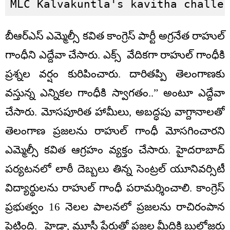
MLC Kalvakuntla's kavitha challe
బీఆర్ఎస్ ఎమ్మెల్సీ కవిత కాంగ్రెస్ పార్టీ అగ్రనేత రాహుల్
గాంధీని ఎద్దేవా చేసారు. ఎక్స్ వేదికగా రాహుల్ గాంధీకి
ప్రశ్నల వర్షం కురిపించారు. దారితప్పి తెలంగాణకు
వస్తున్న ఎన్నికల గాంధీకి స్వాగతం..” అంటూ ఎద్దేవా
చేసారు. మోసపూరిత హామీలు, అబద్ధపు వాగ్దానాలతో
తెలంగాణ ప్రజలను రాహుల్ గాంధీ మోసగించారని
ఎమ్మెల్సీ కవిత ఆగ్రహం వ్యక్తం చేసారు. హైదరాబాద్
పర్యటనలో లాఠీ దెబ్బలు తిన్న సెంట్రల్ యూనివర్సిటీ
విద్యార్థులను రాహుల్ గాంధీ పరామర్శించాలి. కాంగ్రెస్
ప్రభుత్వం 16 నెలల పాలనలో ప్రజలను రాచిరంపాన
పెట్టింది. హైడ్రా, మూసీ పేరుతో ప్రజల మీదికి బుల్డోజర్లు