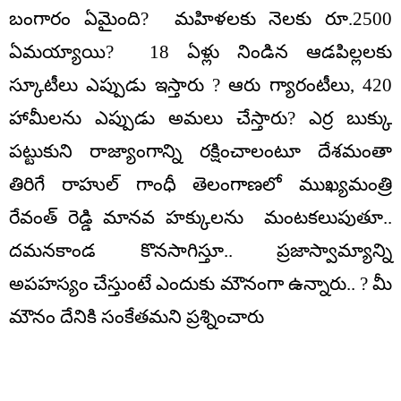
బంగారం ఏమైంది? మహిళలకు నెలకు రూ.2500
ఏమయ్యాయి? 18 ఏళ్లు నిండిన ఆడపిల్లలకు
స్కూటీలు ఎప్పుడు ఇస్తారు ? ఆరు గ్యారంటీలు, 420
హామీలను ఎప్పుడు అమలు చేస్తారు? ఎర్ర బుక్కు
పట్టుకుని రాజ్యాంగాన్ని రక్షించాలంటూ దేశమంతా
తిరిగే రాహుల్ గాంధీ తెలంగాణలో ముఖ్యమంత్రి
రేవంత్ రెడ్డి మానవ హక్కులను మంటకలుపుతూ..
దమనకాండ కొనసాగిస్తూ.. ప్రజాస్వామ్యాన్ని
అపహస్యం చేస్తుంటే ఎందుకు మౌనంగా ఉన్నారు.. ? మీ
మౌనం దేనికి సంకేతమని ప్రశ్నించారు