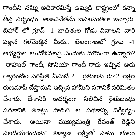
గాంధీని నమ్మి అధికారమిస్తే ఉమ్మడి రాష్ట్రంలో కన్నా
తీవ్ర నిర్బంధం, అణచివేతను బహుమతిగా ఇచ్చారు.
బిహార్ లో గ్రూప్ -1 బాధితుల గోడు వినాలని వారి
పక్షాన గళమెత్తిన మీరు.. తెలంగాణలో గ్రూప్ -1
అభ్యర్థుల ఆందోళనలపై ఎందుకు మౌనంగా ఉన్నారు?
రాహుల్ గాంధీ, సోనియా గాంధీ గారు ఇచ్చిన ఆరు
గ్యారంటీల పరిస్థితి ఏమిటి ? రైతులకు రూ.2 లక్షల
రుణమాఫీ చేస్తామని ఇచ్చిన హామీని సగానికే పరిమితం
చేశారు. దేశానికి ఆదర్శంగా నిలిచిన రైతుబంధు
పథకానికి తూట్లు పొడిచి ఆ పథకాన్ని నిర్వీర్యం
చేశారు.. అయినా ముఖ్యమంత్రి రేవంత్ రెడ్డిని
నిలదీయరెందుకు? కళ్యాణ లక్ష్మితో పాటు తులం