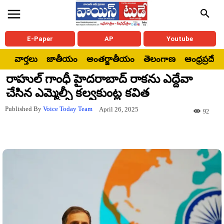
E-Paper
AP
Youtube
వార్తలు
జాతీయం
అంతర్జాతీయం
తెలంగాణ
ఆంధ్రప్రదేశ్
రాహుల్ గాంధీ హైదరాబాద్ రాకను ఎద్దేవా
చేసిన ఎమ్మెల్సీ కల్వకుంట్ల కవిత
Published By
Voice Today Team
April 26, 2025
92