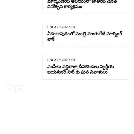
మార్కండేయ ఆలయంలో జాతీయ చేనేత
దినోత్సవ కార్యక్రమం
UNCATEGORIZED
ఏదులాపురంలో మంత్రి పొంగులేటి మార్నింగ్
వాక్
UNCATEGORIZED
ఎంపీలు వద్దిరాజు,దీవకొండలు స్వర్గీయ
జయశంకర్ సార్ కు ఘన నివాళులు