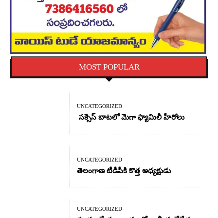
MOST POPULAR
UNCATEGORIZED
సక్సెస్ బాటలో మెగా ఫ్యామిలీ హీరోలు
UNCATEGORIZED
తెలంగాణ టీడీపీకి కొత్త అధ్యక్షుడు
UNCATEGORIZED