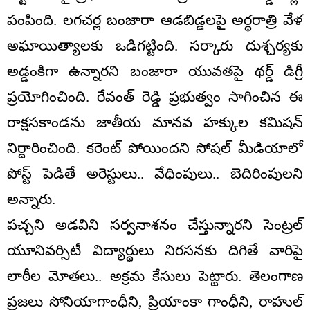
పంపింది. లగచర్ల బంజారా ఆడబిడ్డలపై అర్ధరాత్రి వేళ
అఘాయిత్యాలకు ఒడిగట్టింది. సర్కారు దుశ్చర్యకు
అడ్డంకిగా ఉన్నారని బంజారా యువతపై థర్డ్ డిగ్రీ
ప్రయోగించింది. రేవంత్ రెడ్డి ప్రభుత్వం సాగించిన ఈ
రాక్షసకాండను జాతీయ మానవ హక్కుల కమిషన్
నిర్దారించింది. కరెంట్ పోయిందని సోషల్ మీడియాలో
పోస్ట్ పెడితే అరెస్టులు.. వేధింపులు.. బెదిరింపులని
అన్నారు.
పచ్చని అడవిని సర్వనాశనం చేస్తున్నారని సెంట్రల్
యూనివర్సిటీ విద్యార్థులు నిరసనకు దిగితే వారిపై
లాఠీల మోతలు.. అక్రమ కేసులు పెట్టారు. తెలంగాణ
ప్రజలు సోనియాగాంధీని, ప్రియాంకా గాంధీని, రాహుల్