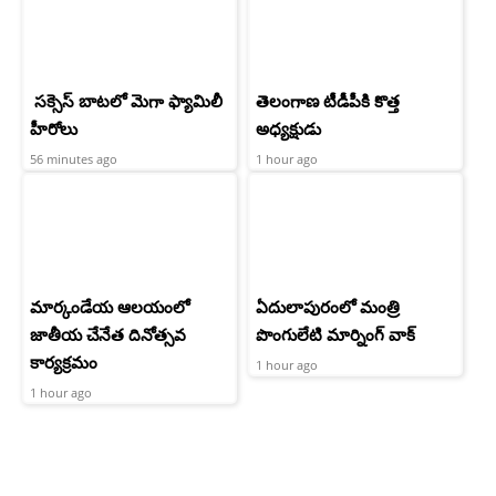
సక్సెస్ బాటలో మెగా ఫ్యామిలీ
తెలంగాణ టీడీపీకి కొత్త
హీరోలు
అధ్యక్షుడు
56 minutes ago
1 hour ago
మార్కండేయ ఆలయంలో
ఏదులాపురంలో మంత్రి
జాతీయ చేనేత దినోత్సవ
పొంగులేటి మార్నింగ్ వాక్
కార్యక్రమం
1 hour ago
1 hour ago