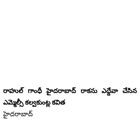
రాహుల్ గాంధీ హైదరాబాద్ రాకను ఎద్దేవా చేసిన
ఎమ్మెల్సీ కల్వకుంట్ల కవిత
హైదరాబాద్