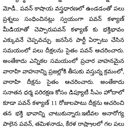
మోడీ.. పవన్ కాషాయ వస్త్రధారణలో ఉండడంతో పలు
ప్రశ్నలు సంధించినట్లు స్వయంగా పవన్ కళ్యాణ్
మీడియాతో చెప్పారుపవన్ కళ్యాణ్ కు భక్తిభావం
ఎక్కువనే చెప్పవచ్చు. జనసేన పార్టీ ఏర్పాటు చేసిన
సమయంలో పలు దీక్షలను సైతం పవన్ ఆచరించారు.
అంతేకాదు ఎన్నికల సమయంలో ప్రచార వాహనమైన
వారాహి వాహనాన్ని ప్రజల్లోకి తీసుకు వస్తున్న క్రమంలో,
వారాహి దీక్షను సైతం ఆచరించారు. అంతేకాదు
సనాతన ధర్మ పరిరక్షణ కోసం డిప్యూటీ సీఎం హోదాలో
కూడా పవన్ కళ్యాణ్ 11 రోజులపాటు దీక్షను ఆచరించి
తన భక్తి భావాన్ని చాటుకున్నారు.ఇటీవల అనారోగ్య
పాలైన పవన్, తమిళనాడు, కేరళ రాష్ట్రాలలో గల పలు