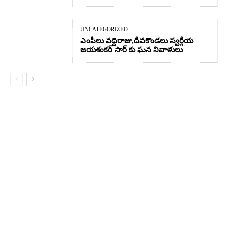
UNCATEGORIZED
ఎంపీలు వద్దిరాజు,దీవకొండలు స్వర్గీయ
జయశంకర్ సార్ కు ఘన నివాళులు