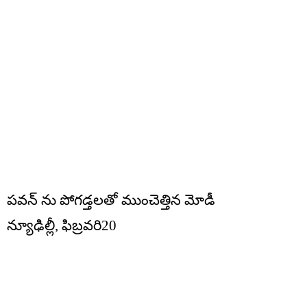
పవన్ ను పోగడ్తలతో ముంచెత్తిన మోడీ
న్యూఢిల్లీ, ఫిబ్రవరి20