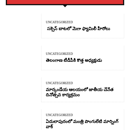
UNCATEGORIZED
సక్సెస్ బాటలో మెగా ఫ్యామిలీ హీరోలు
UNCATEGORIZED
తెలంగాణ టీడీపీకి కొత్త అధ్యక్షుడు
UNCATEGORIZED
మార్కండేయ ఆలయంలో జాతీయ చేనేత
దినోత్సవ కార్యక్రమం
UNCATEGORIZED
ఏదులాపురంలో మంత్రి పొంగులేటి మార్నింగ్
వాక్