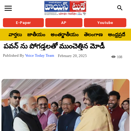
E-Paper
AP
Youtube
వార్తలు
జాతీయం
అంతర్జాతీయం
తెలంగాణ
ఆంధ్రప్రదేశ్
పవన్ ను పోగడ్తలతో ముంచెత్తిన మోడీ
Published By
Voice Today Team
February 20, 2025
108