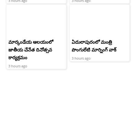
3 hours ago
3 hours ago
మార్కండేయ ఆలయంలో
ఏదులాపురంలో మంత్రి
జాతీయ చేనేత దినోత్సవ
పొంగులేటి మార్నింగ్ వాక్
కార్యక్రమం
3 hours ago
3 hours ago