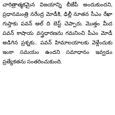
చారిత్రాత్మకమైన విజయాన్ని బీజేపీ అందుకుందని,
ప్రధానమంత్రి నరేంద్ర మోడీకి, ఢిల్లీ నూతన సీఎం రేఖా
గుప్తాకు పవన్ ఆల్ ది బెస్ట్ చెప్పారు. మొత్తం మీద
పవన్ కాషాయ వస్త్రధారణను గమనించి పీఎం మోడీ
అడిగిన ప్రశ్నకు.. పవన్ హిమాలయాలకు వెళ్లేందుకు
ఇంకా సమయం ఉందని సమాధానం ఇవ్వడం
ప్రత్యేకతను సంతరించుకుంది.