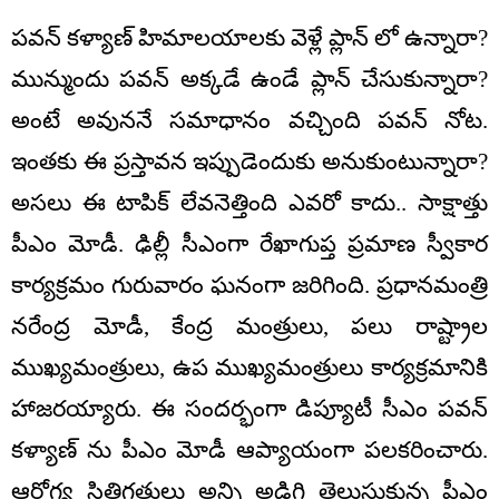
పవన్ కళ్యాణ్ హిమాలయాలకు వెళ్లే ప్లాన్ లో ఉన్నారా?
మున్ముందు పవన్ అక్కడే ఉండే ప్లాన్ చేసుకున్నారా?
అంటే అవుననే సమాధానం వచ్చింది పవన్ నోట.
ఇంతకు ఈ ప్రస్తావన ఇప్పుడెందుకు అనుకుంటున్నారా?
అసలు ఈ టాపిక్ లేవనెత్తింది ఎవరో కాదు.. సాక్షాత్తు
పీఎం మోడీ. ఢిల్లీ సీఎంగా రేఖాగుప్త ప్రమాణ స్వీకార
కార్యక్రమం గురువారం ఘనంగా జరిగింది. ప్రధానమంత్రి
నరేంద్ర మోడీ, కేంద్ర మంత్రులు, పలు రాష్ట్రాల
ముఖ్యమంత్రులు, ఉప ముఖ్యమంత్రులు కార్యక్రమానికి
హాజరయ్యారు. ఈ సందర్భంగా డిప్యూటీ సీఎం పవన్
కళ్యాణ్ ను పీఎం మోడీ ఆప్యాయంగా పలకరించారు.
ఆరోగ్య స్థితిగతులు అన్ని అడిగి తెలుసుకున్న పీఎం