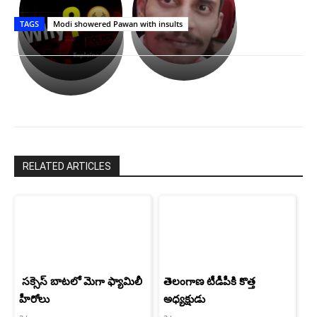
తీర్థం..తులసీదళం
భర్తపై
పాన్
TAGS
Modi showered Pawan with insults
లేకుండా
రివెంజ్
ఇండియా
అసంపూర్ణం
తీర్చుకున్న
స్టార్
ఉపాసన..
హీరోయిన్‏గా
పాపం
శ్రీనిధి
రామ్
శెట్టి.
చరణ్
RELATED ARTICLES
సక్సెస్ బాటలో మెగా ఫ్యామిలీ
తెలంగాణ టీడీపీకి కొత్త
హీరోలు
అధ్యక్షుడు