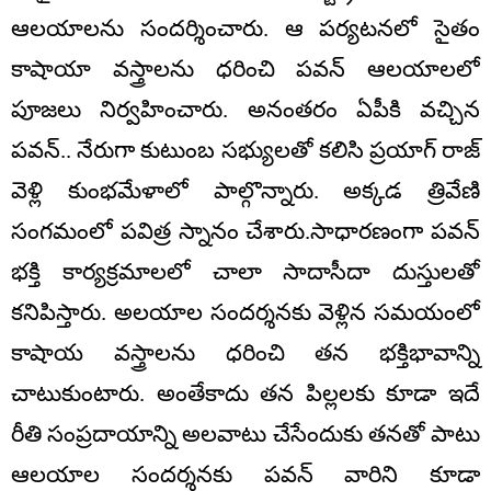
ఆలయాలను సందర్శించారు. ఆ పర్యటనలో సైతం
కాషాయా వస్త్రాలను ధరించి పవన్ ఆలయాలలో
పూజలు నిర్వహించారు. అనంతరం ఏపీకి వచ్చిన
పవన్.. నేరుగా కుటుంబ సభ్యులతో కలిసి ప్రయాగ్ రాజ్
వెళ్లి కుంభమేళాలో పాల్గొన్నారు. అక్కడ త్రివేణి
సంగమంలో పవిత్ర స్నానం చేశారు.సాధారణంగా పవన్
భక్తి కార్యక్రమాలలో చాలా సాదాసీదా దుస్తులతో
కనిపిస్తారు. అలయాల సందర్శనకు వెళ్లిన సమయంలో
కాషాయ వస్త్రాలను ధరించి తన భక్తిభావాన్ని
చాటుకుంటారు. అంతేకాదు తన పిల్లలకు కూడా ఇదే
రీతి సంప్రదాయాన్ని అలవాటు చేసేందుకు తనతో పాటు
ఆలయాల సందర్శనకు పవన్ వారిని కూడా