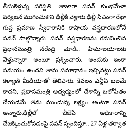
తీసుకెళ్తున్న పరిస్థితి. తాజాగా పవన్ కుంభమేళా
పర్యటన ముగించుకొని ఢిల్లీకి వెళ్లారు.ఢిల్లీ సీఎంగా రేఖా
గుప్త ప్రమాణ స్వీకారానికి కాషాయ వస్త్రధారణలోనే
పవన్ పాల్గొన్నారు. పవన్ వస్త్రధారణను గమనించిన
ప్రధానమంత్రి నరేంద్ర మోడీ.. హిమాలయాలకు
వెళ్తున్నారా అంటూ ప్రశ్నించారు. అందుకు ఇంకా
సమయం ఉందని తాను సమాధానం ఇచ్చినట్లు పవన్
కళ్యాణ్ మీడియాతో తెలిపారు. కేవలం ఎన్డీఏ బలమే
కాదని, ప్రధానమంత్రి ఆధ్వర్యంలో దేశాన్ని బలోపేతం
చేయడమే తమ ముందున్న లక్ష్యం అంటూ పవన్
అన్నారు.ఢిల్లీలో బీజేపీ అధికారాన్ని
చేజిక్కించుకోవడంపై పవన్ స్పందిస్తూ.. 27 ఏళ్ల తర్వాత