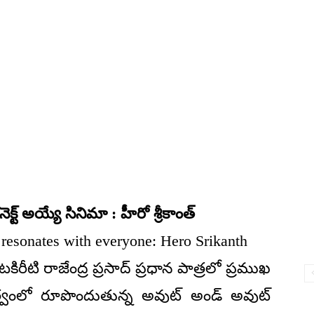
నెక్ట్ అయ్యే సినిమా : హీరో శ్రీకాంత్
 resonates with everyone: Hero Srikanth
కిరీటి రాజేంద్ర ప్రసాద్ ప్రధాన పాత్రలో ప్రముఖ
ర్శకత్వంలో రూపొందుతున్న అవుట్ అండ్ అవుట్