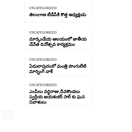
UNCATEGORIZED
తెలంగాణ టీడీపీకి కొత్త అధ్యక్షుడు
UNCATEGORIZED
మార్కండేయ ఆలయంలో జాతీయ
చేనేత దినోత్సవ కార్యక్రమం
UNCATEGORIZED
ఏదులాపురంలో మంత్రి పొంగులేటి
మార్నింగ్ వాక్
UNCATEGORIZED
ఎంపీలు వద్దిరాజు,దీవకొండలు
స్వర్గీయ జయశంకర్ సార్ కు ఘన
నివాళులు