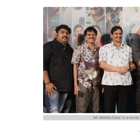
'Mr. Middle Class' is a movie
-