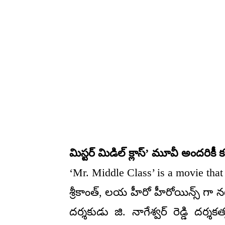
మిస్టర్ మిడిల్ క్లాస్’ మూవీ అందరికీ క
‘Mr. Middle Class’ is a movie that
శ్రీకాంత్, లయ హీరో హీరోయిన్స్ గా నట
దర్శకుడు జి. నాగేశ్వర్ రెడ్డి ద