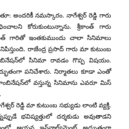
డుతూ: అందరికీ నమస్కారం. నాగేశ్వర్ రెడ్డి గారు
చాలని కోరుకుంటున్నాను. శ్రీకాంత్ గారు
కాంత్ గారితో ఇంతకుముందు చాలా సినిమాలు
పిస్తుంది. రాజేంద్ర ప్రసాద్ గారు మా కుటుంబ
ంబినేషన్‌లో సినిమా రావడం గొప్ప విషయం.
 అద్భుతంగా పనిచేశారు. నిర్మాతలు కూడా ఎంతో
 కాంబినేషన్‌లో వస్తున్న సినిమాను ఎవరూ మిస్
.
ాగేశ్వర్ రెడ్డి మా కుటుంబ సభ్యుడు లాంటి వ్యక్తి.
నప్పుడే భవిష్యత్తులో దర్శకుడు అవుతాడని
ంలో ఆయన ఇన్‌వాల్వ్‌మెంట్ అద్భుతంగా