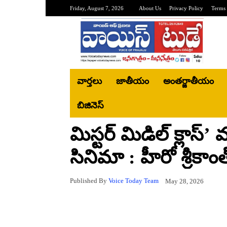
Friday, August 7, 2026
About Us
Privacy Policy
Terms 
వార్తలు
జాతీయం
అంతర్జాతీయం
బిజినెస్‌
మిస్టర్ మిడిల్ క్లాస్’
సినిమా : హీరో శ్రీకా
Published By
Voice Today Team
May 28, 2026