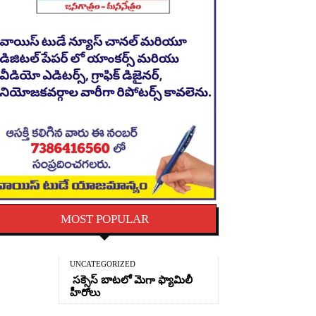
MOST POPULAR
UNCATEGORIZED
సక్సెస్ బాటలో మెగా ఫ్యామిలీ
హీరోలు