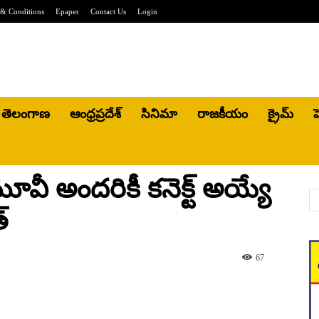
& Conditions
Epaper
Contact Us
Login
తెలంగాణ
ఆంధ్రప్రదేశ్
సినిమా
రాజకీయం
క్రైమ్
హ
 మూవీ అందరికీ కనెక్ట్ అయ్యే
ంత్
67