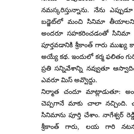
నమస్కరిస్తున్నాను. నేను ఎప్పుడూ
బడ్జెట్‌లో మంచి సినిమా తీయాలని ప్
అందరూ సహకరించడంతో సినిమా అద
పూర్తవడానికి శ్రీకాంత్ గారు ముఖ్య క
అయ్యే కథ. ఇందులో కర్మ ఫలితం గురి
ప్రతి సన్నివేశాన్ని నవ్వుతూ ఆస్
ఎవరూ మిస్ అవ్వొద్దు.
నిర్మాత చందూ మాట్లాడుతూ: అందర
చెప్పగానే మాకు చాలా నచ్చింది. 
సినిమాను పూర్తి చేశాం. నాగేశ్వర్ రె
శ్రీకాంత్ గారు, లయ గారి నటన 