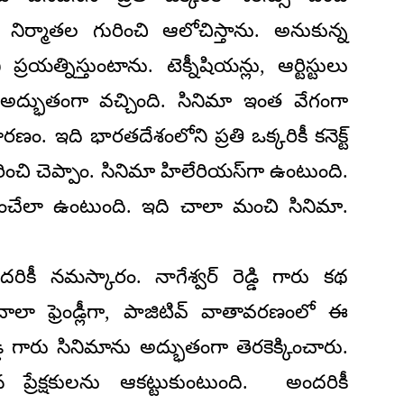
 నిర్మాతల గురించి ఆలోచిస్తాను. అనుకున్న
రయత్నిస్తుంటాను. టెక్నీషియన్లు, ఆర్టిస్టులు
్భుతంగా వచ్చింది. సినిమా ఇంత వేగంగా
ారణం. ఇది భారతదేశంలోని ప్రతి ఒక్కరికీ కనెక్ట్
ంచి చెప్పాం. సినిమా హిలేరియస్‌గా ఉంటుంది.
వాదించేలా ఉంటుంది. ఇది చాలా మంచి సినిమా.
ికీ నమస్కారం. నాగేశ్వర్ రెడ్డి గారు కథ
చాలా ఫ్రెండ్లీగా, పాజిటివ్ వాతావరణంలో ఈ
డ్డి గారు సినిమాను అద్భుతంగా తెరకెక్కించారు.
ప్రేక్షకులను ఆకట్టుకుంటుంది. అందరికీ