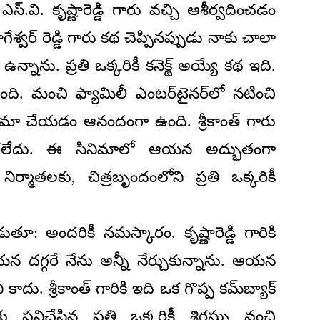
 ఎస్.వి. కృష్ణారెడ్డి గారు వచ్చి ఆశీర్వదించడం
్వర్ రెడ్డి గారు కథ చెప్పినప్పుడు నాకు చాలా
్నాను. ప్రతి ఒక్కరికీ కనెక్ట్ అయ్యే కథ ఇది.
ది. మంచి ఫ్యామిలీ ఎంటర్‌టైనర్‌లో నటించి
నిమా చేయడం ఆనందంగా ఉంది. శ్రీకాంత్ గారు
మారలేదు. ఈ సినిమాలో ఆయన అద్భుతంగా
్మాతలకు, చిత్రబృందంలోని ప్రతి ఒక్కరికీ
ాడుతూ: అందరికీ నమస్కారం. కృష్ణారెడ్డి గారికి
దగ్గరే నేను అన్నీ నేర్చుకున్నాను. ఆయన
కాదు. శ్రీకాంత్ గారికి ఇది ఒక గొప్ప కమ్‌బ్యాక్
పనిచేసిన ప్రతి ఒక్కరికీ శిరస్సు వంచి