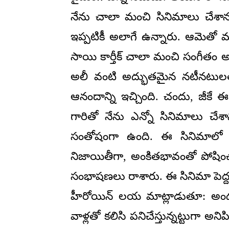
నేను చాలా మంచి సినిమాలు చేశా
ఇప్పటికీ అలాగే ఉన్నారు. ఆమెతో 
సాయి కార్తీక్ చాలా మంచి సంగీతం అ
అలీ వంటి అద్భుతమైన నటీనటులత
ఆనందాన్ని ఇచ్చింది. చందు, జీకే ఈ చి
గారితో నేను ఎన్నో సినిమాలు చ
సంతోషంగా ఉంది. ఈ సినిమాలో 
నిజాయితీగా, అంకితభావంతో పోషిం
సంభాషణలు రాశారు. ఈ సినిమా పెద్ద
హీరోయిన్ లయ మాట్లాడుతూ: అందరి
వాళ్లతో కలిసి పనిచేస్తున్నట్టుగా 