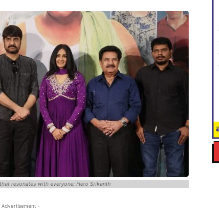
 that resonates with everyone: Hero Srikanth
 Advertisement -