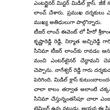
ఎంటర్టైనర్ మిస్టర్ మిడిల్ క్లాస్. జీక
లాంచ్ చేశారు. ప్రముఖ దర్శకులు ఎస్వీ
ముఖ్య అతిధులుగా పాల్గొన్నారు.
టీజర్ లాంచ్ ఈవెంట్ లో హీరో శ్రీకాం
కృష్ణారెడ్డి రెడ్డి, నిర్మాత అచ్చిరెడ
సినిమా టీజర్ లాంచ్‌కు రావడం ఆన
మంచి ఎంటర్‌టైనర్ చేద్దామని చెప
చెప్పాను. నాగేశ్వర్ రెడ్డి గారు దర్శ
పెరిగింది. మిడిల్ క్లాస్ కుటుంబాలందర
చాలా కాలం తర్వాత అలాంటి చక్
సినిమా చేస్తున్నంతసేపూ చాలా ఎ
టైమింగ్ ఉన్న నటుడు. ఆయన ఈ సిన