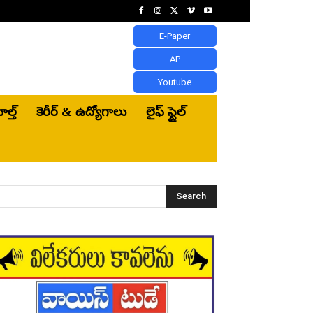
E-Paper
AP
Youtube
ెల్త్‌
కెరీర్ & ఉద్యోగాలు
లైఫ్ స్టైల్
Search