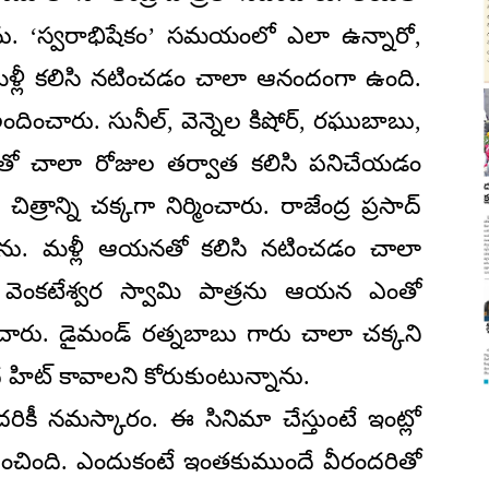
ను. ‘స్వరాభిషేకం’ సమయంలో ఎలా ఉన్నారో,
మళ్లీ కలిసి నటించడం చాలా ఆనందంగా ఉంది.
ందించారు. సునీల్, వెన్నెల కిషోర్, రఘుబాబు,
ో చాలా రోజుల తర్వాత కలిసి పనిచేయడం
త్రాన్ని చక్కగా నిర్మించారు. రాజేంద్ర ప్రసాద్
ేశాను. మళ్లీ ఆయనతో కలిసి నటించడం చాలా
వెంకటేశ్వర స్వామి పాత్రను ఆయన ఎంతో
చారు. డైమండ్ రత్నబాబు గారు చాలా చక్కని
 హిట్ కావాలని కోరుకుంటున్నాను.
కీ నమస్కారం. ఈ సినిమా చేస్తుంటే ఇంట్లో
అనిపించింది. ఎందుకంటే ఇంతకుముందే వీరందరితో