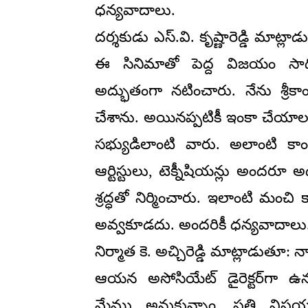
ధన్యవాదాలు.
దర్శకుడు ఎస్.వి. కృష్ణారెడ్డి మాట్లా
ఈ సినిమాతో పెద్ద విజయం సాధిం
అద్భుతంగా నటించారు. నేను శ్రీ
చేశాను. అయినప్పటికీ ఇంకా చేయాలని
సభ్యుడిలాంటి వారు. అలాంటి కా
ఆర్టిస్టులు, టెక్నీషియన్లు అందరూ
శ్రద్ధతో నిర్మించారు. ఇలాంటి మంచి
అవ్వకూడదు. అందరికీ ధన్యవాదాలు
నిర్మాత కె. అచ్చిరెడ్డి మాట్లాడుతూ: న
ఆయన అసోసియేట్ డైరెక్టర్‌గా ఉన్
మేము అనుకున్నాం. ప్రతి విషయ