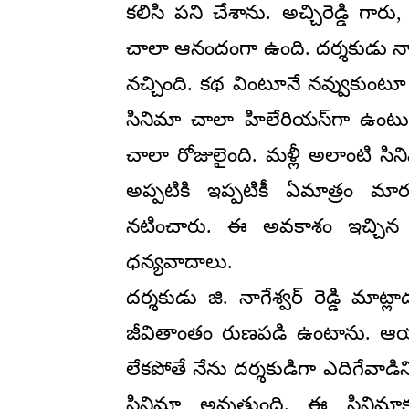
కలిసి పని చేశాను. అచ్చిరెడ్డి గారు,
చాలా ఆనందంగా ఉంది. దర్శకుడు నాగేశ
నచ్చింది. కథ వింటూనే నవ్వుకుంటూ ఉన
సినిమా చాలా హిలేరియస్‌గా ఉంటుం
చాలా రోజులైంది. మళ్లీ అలాంటి సి
అప్పటికి ఇప్పటికీ ఏమాత్రం 
నటించారు. ఈ అవకాశం ఇచ్చిన నిర
ధన్యవాదాలు.
దర్శకుడు జి. నాగేశ్వర్ రెడ్డి మాట్ల
జీవితాంతం రుణపడి ఉంటాను. ఆయన 
లేకపోతే నేను దర్శకుడిగా ఎదిగేవాడిని 
సినిమా అవుతుంది. ఈ సినిమాకు 