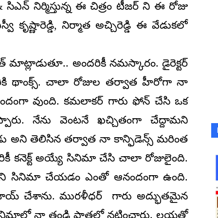
ే & సిఎన్ నిర్మిస్తున్న ఈ చిత్రం టీజర్ ని ఈ రోజు
 కృష్ణారెడ్డి, నిర్మాత అచ్చిరెడ్డి ఈ వేడుకలో
త్ మాట్లాడుతూ.. అందరికీ నమస్కారం. డైరెక్టర్
్డి గారికి థాంక్స్. చాలా రోజుల తర్వాత హీరోగా నా
ందంగా వుంది. కమలాకర్ గారు ఫోన్ చేసి ఒక
్పారు. నేను వెంటనే ఖచ్చితంగా చేద్దామని
కుడు అని తెలిసిన తర్వాత నా కాన్ఫిడెన్స్ మరింత
ికీ కనెక్ట్ అయ్యే సినిమా చేసి చాలా రోజులైంది.
కని సినిమా చేయడం ఎంతో ఆనందంగా ఉంది.
ంజాయ్ చేశాను. మురళీధర్ గారు అద్భుతమైన
ిమాలో నా తండ్రి పాత్రలో నటించారు. లయతో