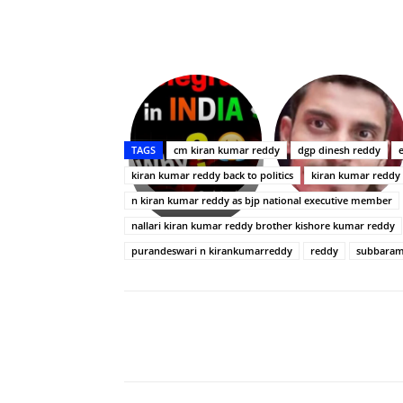
Upasana:
భర్తపై
రివెంజ్
TAGS
cm kiran kumar reddy
dgp dinesh reddy
తీర్చుకున్న
kiran kumar reddy back to politics
kiran kumar reddy
ఉపాసన..
పాపం
n kiran kumar reddy as bjp national executive member
రామ్
nallari kiran kumar reddy brother kishore kumar reddy
చరణ్
purandeswari n kirankumarreddy
reddy
subbaram
Share