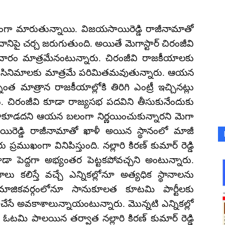
గంగా మారుతున్నాయి. విజయసాయిరెడ్డి రాజీనామాతో
ానిపై చర్చ జరుగుతుంది. అయితే మెగాస్టార్ చిరంజీవి
రచారం మాత్రమేనంటున్నారు. చిరంజీవి రాజకీయాలకు
సినిమాలకు మాత్రమే పరిమితమవుతున్నారు. ఆయన
నంత మాత్రాన రాజకీయాల్లోకి తిరిగి ఎంట్రీ ఇచ్చినట్లు
. చిరంజీవి కూడా రాజ్యసభ పదవిని తీసుకునేందుకు
 రాకూడదని ఆయన బలంగా నిర్ణయించుకున్నారని మెగా
యిరెడ్డి రాజీనామాతో ఖాళీ అయిన స్థానంలో మాజీ
ు ప్రముఖంగా వినిపిస్తుంది. నల్లారి కిరణ్ కుమార్ రెడ్డి
 పెద్దగా అభ్యంతర పెట్టకపోవచ్చని అంటున్నారు.
ాలు కలిస్తే వచ్చే ఎన్నికల్లోనూ అత్యధిక స్థానాలను
సామాజికవర్గంలోనూ సానుకూలత కూటమి పార్టీలకు
సే అవకాశాలున్నాయంటున్నారు. మొన్నటి ఎన్నికల్లో
ఓటమి పాలయిన తర్వాత నల్లారి కిరణ్ కుమార్ రెడ్డి