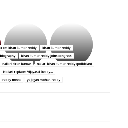
భగవంతుని
కేజీఎఫ్
ప్రసాదం
సినిమాతో
తీర్థం..తులసీదళం
పాన్
లేకుండా
ఇండియా
ex cm kiran kumar reddy
kiran kumar reddy
అసంపూర్ణం
స్టార్
 biography
kiran kumar reddy joins congress
హీరోయిన్‏గా
శ్రీనిధి
nallari kiran kumar
nallari kiran kumar reddy (politician)
శెట్టి.
Nallari replaces Vijayasai Reddy...
i reddy meets
ys jagan mohan reddy