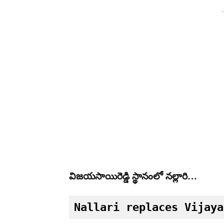
-
విజయసాయిరెడ్డి స్థానంలో నల్లారి…
Nallari replaces Vijaya