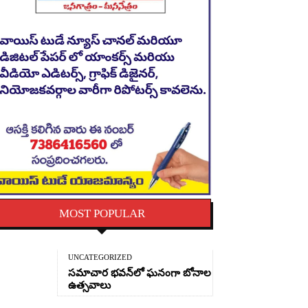
MOST POPULAR
UNCATEGORIZED
సమాచార భవన్‌లో ఘనంగా బోనాల
ఉత్సవాలు