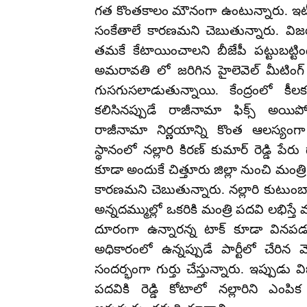
గత కొంతకాలం మౌనంగా ఉంటున్నారు. ఇటీ
సంకేతాలే కారణమని చెబుతున్నారు. విజయస
తమకే కేటాయించాలని బీజేపీ పట్టుబట్టిం
అమరావతి లో జరిగిన హైలెవెల్ మీటింగ్ ల
గుసగుసలాడుతున్నాయి. కేంద్రంలో క
కలిసినప్పుడే రాజీనామా ఫిక్స్ అయి
రాజీనామా నిర్ణయాన్ని కొంత ఆలస్యంగా
స్థానంలో నల్లారి కిరణ్ కుమార్ రెడ్డి
కూడా అందుకే చిత్తూరు జిల్లా నుంచి మంత్
కారణమని చెబుతున్నారు. నల్లారి కుటుంబా
అన్నదమ్ముల్లో ఒకరికి మంత్రి పదవి లభిస్
దూరంగా ఉన్నారన్న టాక్ కూడా వినపడుతుం
అధికారంలో ఉన్నప్పుడే పార్టీలో చేరిన
సందర్భంగా గుర్తు చేస్తున్నారు. ఇప్పు
పదవికి రెడ్డి కోటాలో నల్లారిని ఎంపి