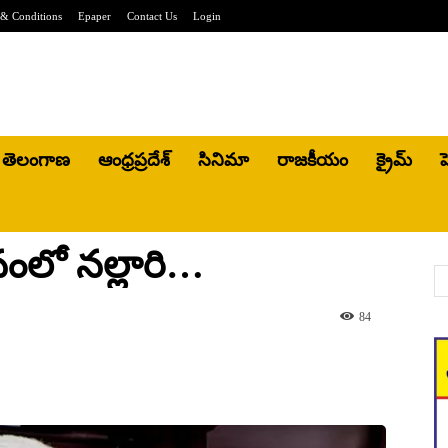
& Conditions
Epaper
Contact Us
Login
తెలంగాణ
ఆంధ్రప్రదేశ్
సినిమా
రాజకీయం
క్రైమ్
హ
నంలో నల్లారి…
84