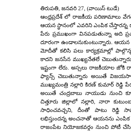
తిరుపతి, జనవరి 27, (వాయిస్ టుడే)
ఆంధ్రప్రదేశ్ లో రాజకీయ పరిణామాలు వే
ఆయన స్థానంలో ఎవరిని ఎంపిక చేస్తారన్న ద
పేరు ప్రముఖంగా వినపడుతున్నా అది ప్
దూరంగా ఉండాలనుకుంటున్నారు. ఆయన 
మోదీతో కలిసి పలు కార్యక్రమాల్లో పాల్గొన్
కాదని జనసేన ముఖ్యనేతలే చెబుతున్నారు
ఇష్టంగా లేరు. అస్సలు రాజకీయాల జోకి
ఫ్యాన్స్ చెబుతున్నారు అయితే విజయసా
ముఖ్యమంత్రి నల్లారి కిరణ్ కుమార్ రెడ్డి పేర
అయితే చంద్రబాబు నాయుడు నుంచి కూడా
చిత్తూరు జిల్లాలో నల్లారి, నారా కుటుంబ
సాధించవచ్చని, దీంతో పాటు రెడ్డి 
లభిస్తుందన్న అంచనాతో ఆయనను ఎంపిక చే
రాజంపేట నియోజకవర్గం నుంచి పోటీ చేసి 