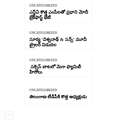
UNCATEGORIZED
ఎన్డీఏ కొత్త ఎంపీలతో ప్రధాని మోదీ
బ్రేక్‌ఫాస్ట్ భేటీ
UNCATEGORIZED
సూర్య ‘విశ్వనాథ్ & సన్స్’ మూవీ
ట్రైలర్ విడుదల
UNCATEGORIZED
సక్సెస్ బాటలో మెగా ఫ్యామిలీ
హీరోలు
UNCATEGORIZED
తెలంగాణ టీడీపీకి కొత్త అధ్యక్షుడు