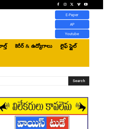
E-Paper
AP
Youtube
ెల్త్‌
కెరీర్ & ఉద్యోగాలు
లైఫ్ స్టైల్
Search