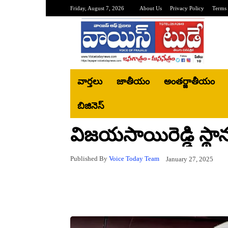
Friday, August 7, 2026
About Us
Privacy Policy
Terms 
వార్తలు
జాతీయం
అంతర్జాతీయం
బిజినెస్‌
విజయసాయిరెడ్డి స్థా
Published By
Voice Today Team
January 27, 2025