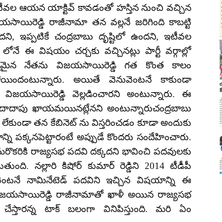
వల ఆయన యాక్టివ్ కావడంతో హస్తిన నుంచి వచ్చిన
ాయిరెడ్డి రాజీనామా తన వల్లనే జరిగింది కాబట్టి
దని, ఇప్పటికే చంద్రబాబు దృష్టిలో ఉందని, ఇటీవల
ోనే ఈ విషయం చర్చకు వచ్చినట్లు పార్టీ వర్గాల్లో
ీలకమైన నేతను విజయసాయిరెడ్డి గత కొంత కాలం
పోయిందంటున్నారు. అయితే వెనువెంటనే కాకుండా
 విజయసాయిరెడ్డి వెల్లడించారని అంటున్నారు. ఈ
 పేరు దాదాపు ఖాయమయినట్లేనని అంటున్నారుచంద్రబాబు
రి లేకుండా తన కేబినెట్ ను విస్తరించడం కూడా అందుకు
న్ని పక్కనపెట్టారంటే అప్పుడే కొందరు సందేహించారు.
తే మరొకరికి రాజ్యసభ పదవి దక్కదని భావించి పదవులకు
ది. నల్లారి కిషోర్ కుమార్ రెడ్డిని 2014 టీడీపీ
 వెంటనే నామినేటెడ్ పదవిని ఇచ్చిన విషయాన్ని ఈ
డు విజయసాయిరెడ్డి రాజీనామాతో ఖాళీ అయిన రాజ్యసభ
క చేస్తారన్న టాక్ బలంగా వినిపిస్తుంది. మరి ఏం