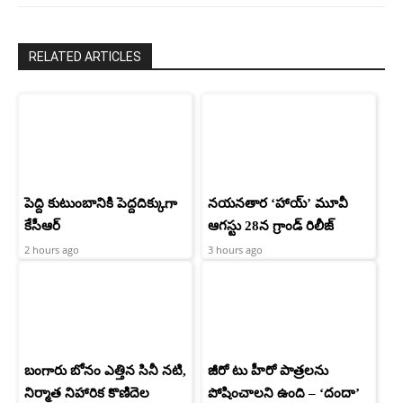
RELATED ARTICLES
పెద్ది కుటుంబానికి పెద్దదిక్కుగా
నయనతార ‘హాయ్’ మూవీ
కేసీఆర్
ఆగస్టు 28న గ్రాండ్ రిలీజ్
2 hours ago
3 hours ago
బంగారు బోనం ఎత్తిన సినీ నటి,
జీరో టు హీరో పాత్రలను
నిర్మాత నిహారిక కొణిదెల
పోషించాలని ఉంది – ‘దందా’