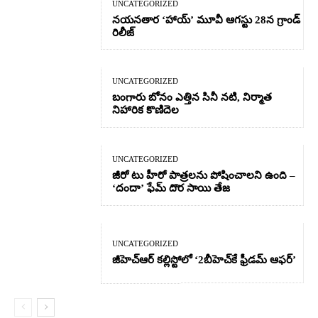
UNCATEGORIZED
నయనతార ‘హాయ్’ మూవీ ఆగస్టు 28న గ్రాండ్
రిలీజ్
UNCATEGORIZED
బంగారు బోనం ఎత్తిన సినీ నటి, నిర్మాత
నిహారిక కొణిదెల
UNCATEGORIZED
జీరో టు హీరో పాత్రలను పోషించాలని ఉంది –
‘దందా’ ఫేమ్ దొర సాయి తేజ
UNCATEGORIZED
జీహెచ్ఆర్‌ కల్లిస్టోలో ‘2బీహెచ్‌కే ఫ్రీడమ్ ఆఫర్’