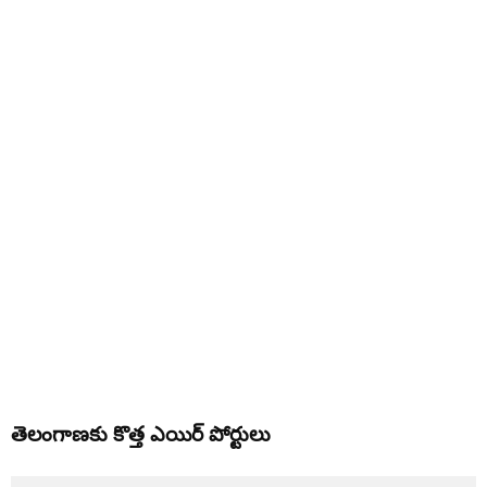
తెలంగాణకు కొత్త ఎయిర్ పోర్టులు