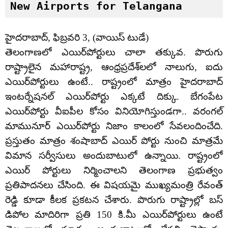
New Airports for Telangana
హైదరాబాద్, ఫిబ్రవరి 3, (వాయిస్ టుడే)
తెలంగాణలో ఎయిర్‌పోర్టులు చాలా తక్కువ. పొరుగు
రాష్ట్రాలైన మహారాష్ట్ర, ఆంధ్రప్రదేశ్‌లలో నాలుగు, ఐదు
ఎయిర్‌పోర్టులు ఉంటే.. రాష్ట్రంలో మాత్రం హైదరాబాద్
ఇంటర్నేషనల్ ఎయిర్‌పోర్టు ఎక్కటే దిక్కు. బేగంపేట
ఎయిర్‌పోర్టు వీఐపీల కోసం వినియోగిస్తుండగా.. వరంగల్
మామునూర్ ఎయిర్‌పోర్టు నిజాం కాలంలో సేవలందించేది.
ప్రస్తుతం మాత్రం శంషాబాద్ ఎయిర్ పోర్టు నుంచి మాత్రమే
విమాన సర్వీసులు అందుబాటులో ఉన్నాయి. రాష్ట్రంలో
ఎయిర్ పోర్టులు నిర్మించాలని తెలంగాణ ప్రభుత్వం
ప్రతిపాదనలు చేసింది. ఈ విషయమై ముఖ్యమంత్రి రేవంత్
రెడ్డి కూడా కీలక ప్రకటన చేశారు. పొరుగు రాష్ట్రాల్లో బస్
డిపోల మాదిరిగా ప్రతి 150 కి.మీ ఎయిర్‌పోర్టులు ఉంటే