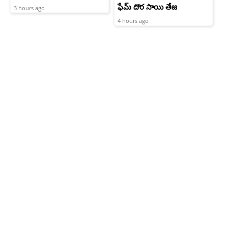
ఫేమ్ దొర సాయి తేజ
3 hours ago
4 hours ago