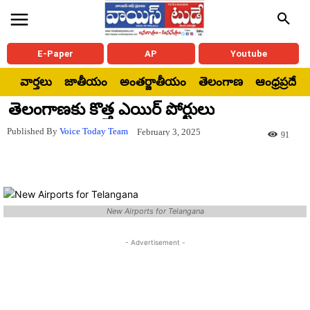
E-Paper
AP
Youtube
వార్తలు
జాతీయం
అంతర్జాతీయం
తెలంగాణ
ఆంధ్రప్రదేశ్
తెలంగాణకు కొత్త ఎయిర్ పోర్టులు
Published By
Voice Today Team
February 3, 2025
91
New Airports for Telangana
- Advertisement -