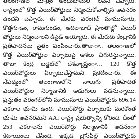
తెలంగాణలో మాత్రం అందుబాటులో లేవని చెప్పారు.
రాష్ట్రంలో కొత్త ఎయిర్‌పోర్టులు నిర్మించుకోవాల్సిన అవసరం
ఉందని చెప్పారు. ఈ మేరకు వరంగల్ మామునూరు,
కొత్తగూడెం, రామగుండం, ఆదిలాబాద్ ప్రాంతాల్లో ఎయిర్
పోర్టులు నిర్మించాలని డిసైడ్ అయ్యారు. ఈ మేరుకు కేంద్రానికి
ప్రతిపాదనలు సైతం పంపించారు.తాజాగా.. తెలంగాణలో
కొత్త ఎయిర్‌పోర్టుల ఏర్పాటుపై ఆశలు చిగురిస్తున్నాయి.
తాజా కేంద్ర బడ్జెట్‌లో దేశవ్యాప్తంగా… 120 కొత్త
ఎయిర్‌పోర్టులు ఏర్పాటుచేస్తామని ప్రకటించారు. ఈ
నేపథ్యంలో తెలంగాణలోని నాలుగు ప్రతిపాదిత
ఎయిర్‌పోర్టుల నిర్మాణానికి అడుగులు పడనున్నాయి.
ప్రస్తుతం వరంగల్‌లోని మామునూరు ఎయిర్‌పోర్టుకు 696.14
ఎకరాల భూమి ఉంది. ఎయిర్‌పోర్టు ఏర్పాటుకు మరికొంత
భూమి అవసరమని AAI రాష్ట్ర ప్రభుత్వాన్ని కోరింది. దీంతో
253 ఎకరాలను ఎయిర్‌‍పోర్టు నిర్మాణానికి అదనంగా
కేటాయింలు చేసింది. ఇక్కడ బ్రౌన్‌ఫీల్డ్‌ ఎయిర్‌పోర్టుకు