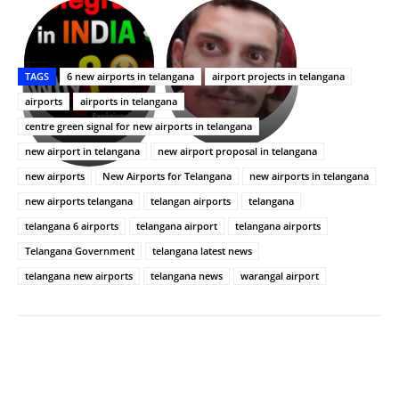
భగవంతుని
కేజీఎఫ్
ప్రసాదం
Upasana:
సినిమాతో
తీర్థం..తులసీదళం
భర్తపై
పాన్
TAGS
6 new airports in telangana
airport projects in telangana
లేకుండా
రివెంజ్
ఇండియా
అసంపూర్ణం
తీర్చుకున్న
స్టార్
airports
airports in telangana
ఉపాసన..
హీరోయిన్‏గా
centre green signal for new airports in telangana
పాపం
శ్రీనిధి
new airport in telangana
new airport proposal in telangana
రామ్
శెట్టి.
చరణ్
new airports
New Airports for Telangana
new airports in telangana
new airports telangana
telangan airports
telangana
telangana 6 airports
telangana airport
telangana airports
Telangana Government
telangana latest news
telangana new airports
telangana news
warangal airport