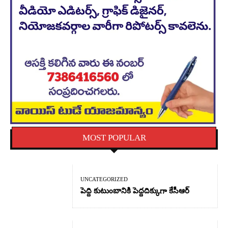
MOST POPULAR
UNCATEGORIZED
పెద్ది కుటుంబానికి పెద్దదిక్కుగా కేసీఆర్