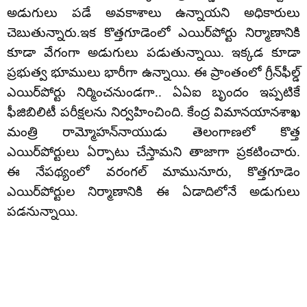
అడుగులు పడే అవకాశాలు ఉన్నాయని అధికారులు
చెబుతున్నారు.ఇక కొత్తగూడెంలో ఎయిర్‌పోర్టు నిర్మాణానికి
కూడా వేగంగా అడుగులు పడుతున్నాయి. ఇక్కడ కూడా
ప్రభుత్వ భూములు భారీగా ఉన్నాయి. ఈ ప్రాంతంలో గ్రీన్‌ఫీల్డ్‌
ఎయిర్‌పోర్టు నిర్మించనుండగా.. ఏఏఐ బృందం ఇప్పటికే
ఫీజిబిలిటీ పరీక్షలను నిర్వహించింది. కేంద్ర విమానయానశాఖ
మంత్రి రామ్మోహన్‌నాయుడు తెలంగాణలో కొత్త
ఎయిర్‌పోర్టులు ఏర్పాటు చేస్తామని తాజాగా ప్రకటించారు.
ఈ నేపథ్యంలో వరంగల్ మామునూరు, కొత్తగూడెం
ఎయిర్‌పోర్టుల నిర్మాణానికి ఈ ఏడాదిలోనే అడుగులు
పడనున్నాయి.