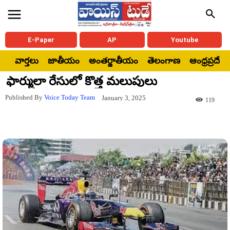
E-Paper
AP
Youtube
వార్తలు
జాతీయం
అంతర్జాతీయం
తెలంగాణ
ఆంధ్రప్రదేశ్
ఫార్ములా రేసులో కొత్త మలుపులు
Published By
Voice Today Team
January 3, 2025
119