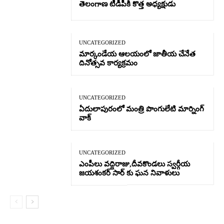
తెలంగాణ టీడీపీకి కొత్త అధ్యక్షుడు
UNCATEGORIZED
మార్కండేయ ఆలయంలో జాతీయ చేనేత
దినోత్సవ కార్యక్రమం
UNCATEGORIZED
ఏదులాపురంలో మంత్రి పొంగులేటి మార్నింగ్
వాక్
UNCATEGORIZED
ఎంపీలు వద్దిరాజు,దీవకొండలు స్వర్గీయ
జయశంకర్ సార్ కు ఘన నివాళులు