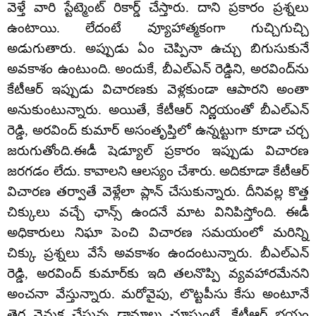
వెళ్తే వారి స్టేట్మెంట్ రికార్డ్ చేస్తారు. దాని ప్రకారం ప్రశ్నలు
ఉంటాయి. లేదంటే వ్యూహాత్మకంగా గుచ్చిగుచ్చి
అడుగుతారు. అప్పుడు ఏం చెప్పినా ఉచ్చు బిగుసుకునే
అవకాశం ఉంటుంది. అందుకే, బీఎల్‌ఎన్ రెడ్డిని, అరవింద్‌ను
కేటీఆర్ ఇప్పుడు విచారణకు వెళ్లకుండా ఆపారని అంతా
అనుకుంటున్నారు. అయితే, కేటీఆర్ నిర్ణయంతో బీఎల్‌ఎన్
రెడ్డి, అరవింద్ కుమార్ అసంతృప్తిలో ఉన్నట్టుగా కూడా చర్చ
జరుగుతోంది.ఈడీ షెడ్యూల్ ప్రకారం ఇప్పుడు విచారణ
జరగడం లేదు. కావాలని ఆలస్యం చేశారు. అదికూడా కేటీఆర్
విచారణ తర్వాతే వెళ్లేలా ప్లాన్ చేసుకున్నారు. దీనివల్ల కొత్త
చిక్కులు వచ్చే ఛాన్స్ ఉందనే మాట వినిపిస్తోంది. ఈడీ
అధికారులు నిఘా పెంచి విచారణ సమయంలో మరిన్ని
చిక్కు ప్రశ్నలు వేసే అవకాశం ఉందంటున్నారు. బీఎల్ఎన్
రెడ్డి, అరవింద్ కుమార్‌కు ఇది తలనొప్పి వ్యవహారమేనని
అంచనా వేస్తున్నారు. మరోవైపు, లొట్టపీసు కేసు అంటూనే
తెర వెనుక చేస్తున్న డ్రామాలు చూస్తుంటే, కేటీఆర్ భయం