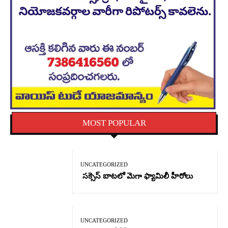
MOST POPULAR
UNCATEGORIZED
సక్సెస్ బాటలో మెగా ఫ్యామిలీ హీరోలు
UNCATEGORIZED