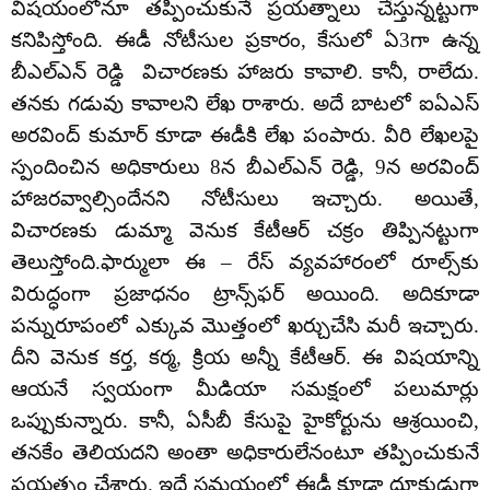
విషయంలోనూ తప్పించుకునే ప్రయత్నాలు చేస్తున్నట్టుగా
కనిపిస్తోంది. ఈడీ నోటీసుల ప్రకారం, కేసులో ఏ3గా ఉన్న
బీఎల్ఎన్ రెడ్డి విచారణకు హాజరు కావాలి. కానీ, రాలేదు.
తనకు గడువు కావాలని లేఖ రాశారు. అదే బాటలో ఐఏఎస్
అరవింద్ కుమార్ కూడా ఈడీకి లేఖ పంపారు. వీరి లేఖలపై
స్పందించిన అధికారులు 8న బీఎల్ఎన్ రెడ్డి, 9న అరవింద్
హాజరవ్వాల్సిందేనని నోటీసులు ఇచ్చారు. అయితే,
విచారణకు డుమ్మా వెనుక కేటీఆర్ చక్రం తిప్పినట్టుగా
తెలుస్తోంది.ఫార్ములా ఈ – రేస్ వ్యవహారంలో రూల్స్‌కు
విరుద్ధంగా ప్రజాధనం ట్రాన్స్‌ఫర్ అయింది. అదికూడా
పన్నురూపంలో ఎక్కువ మొత్తంలో ఖర్చుచేసి మరీ ఇచ్చారు.
దీని వెనుక కర్త, కర్మ, క్రియ అన్నీ కేటీఆర్. ఈ విషయాన్ని
ఆయనే స్వయంగా మీడియా సమక్షంలో పలుమార్లు
ఒప్పుకున్నారు. కానీ, ఏసీబీ కేసుపై హైకోర్టును ఆశ్రయించి,
తనకేం తెలియదని అంతా అధికారులేనంటూ తప్పించుకునే
ప్రయత్నం చేశారు. ఇదే సమయంలో ఈడీ కూడా దూకుడుగా