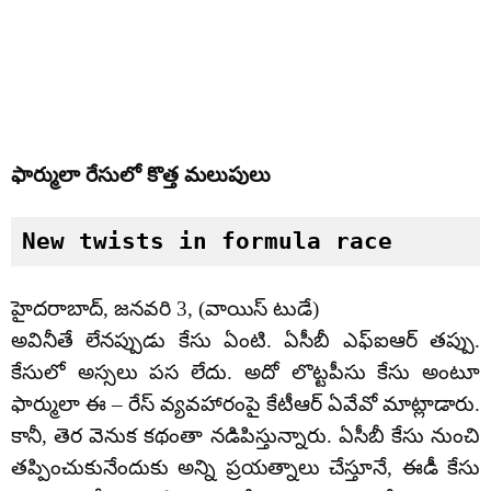
ఫార్ములా రేసులో కొత్త మలుపులు
New twists in formula race
హైదరాబాద్, జనవరి 3, (వాయిస్ టుడే)
అవినీతే లేనప్పుడు కేసు ఏంటి. ఏసీబీ ఎఫ్ఐఆర్ తప్పు.
కేసులో అస్సలు పస లేదు. అదో లొట్టపీసు కేసు అంటూ
ఫార్ములా ఈ – రేస్‌ వ్యవహారంపై కేటీఆర్ ఏవేవో మాట్లాడారు.
కానీ, తెర వెనుక కథంతా నడిపిస్తున్నారు. ఏసీబీ కేసు నుంచి
తప్పించుకునేందుకు అన్ని ప్రయత్నాలు చేస్తూనే, ఈడీ కేసు