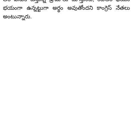
భయంగా ఉన్నట్టుగా అర్థం అవుతోందని కాంగ్రెస్ నేతలు
అంటున్నారు.