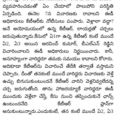
వ్యవహరించడంతో ఏం చేయాలో పాలుపోని పరిస్థితి
ఏర్పడింది. ఈనెల 7న విచారణకు రావాలని ఈడీ
అధికారులు కేటీఆర్‌కు నోటీసులు పంపారు. వెళ్లాలా వద్దా?
అనే అయోమయంలో ఉన్న కేటీఆర్, లాయర్లతో చర్చలు
జరుపుతున్నారు.కేసులో ఏ1గా ఉన్న కేటీఆర్ కంటే ముందే
ఏ2, ఏ3 అయిన అరవింద్ కుమార్, బీఎల్ఎన్ రెడ్డిని
విచారించాలని ఈడీ అధికారులు నిర్ణయించారు. కానీ,
అనూహ్యంగా వారిద్దరూ తమకు సమయం కావాలని కోరారు.
అదికూడా కేటీఆర్‌ను విచారించే తేదీకి తర్వాతే వస్తామని
చెప్పారు. దీంతో తనకంటే ముందే వారిద్దరు విచారణకు వెళ్తే
ఉచ్చు బిగుసుకుంటుందనే కేటీఆర్ వారిని వెళ్లనివ్వలేదన్న
చర్చ జరుగుతోంది. తాను హాజరయ్యాకే వారిద్దరూ ఈడీ
ముందుకు వెళ్లేలా చేస్తే, కేసు నుంచి తప్పించుకునే ఛాన్స్
ఉంటుందనేది కేటీఆర్‌ ప్లాన్‌గా
అనుకుంటున్నారు.ఎందుకంటే, తన కంటే ముందే ఏ2, ఏ3