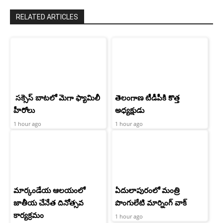
RELATED ARTICLES
సక్సెస్ బాటలో మెగా ఫ్యామిలీ
తెలంగాణ టీడీపీకి కొత్త
హీరోలు
అధ్యక్షుడు
1 hour ago
1 hour ago
మార్కండేయ ఆలయంలో
ఏదులాపురంలో మంత్రి
జాతీయ చేనేత దినోత్సవ
పొంగులేటి మార్నింగ్ వాక్
కార్యక్రమం
1 hour ago