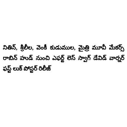
నితిన్, శ్రీలీల, వెంకీ కుడుముల, మైత్రి మూవీ మేకర్స్
రాబిన్ హుడ్ నుంచి ఎఫర్ట్ లెస్ స్వాగ్ డేవిడ్ వార్నర్
ఫస్ట్ లుక్ పోస్టర్ రిలీజ్