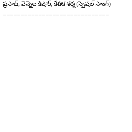
ప్రసాద్, వెన్నెల కిషోర్, కేతిక శర్మ (స్పెషల్ సాంగ్)
==============================