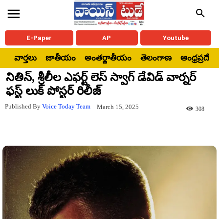
E-Paper
AP
Youtube
వార్తలు
జాతీయం
అంతర్జాతీయం
తెలంగాణ
ఆంధ్రప్రదేశ్
నితిన్, శ్రీలీల ఎఫర్ట్ లెస్ స్వాగ్ డేవిడ్ వార్నర్
ఫస్ట్ లుక్ పోస్టర్ రిలీజ్
Published By
Voice Today Team
March 15, 2025
308