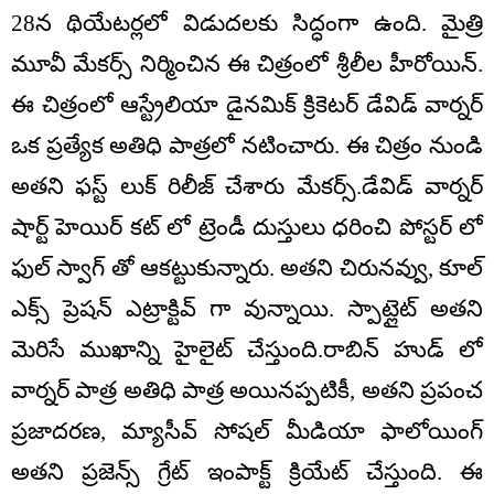
28న థియేటర్లలో విడుదలకు సిద్ధంగా ఉంది. మైత్రి
మూవీ మేకర్స్ నిర్మించిన ఈ చిత్రంలో శ్రీలీల హీరోయిన్.
ఈ చిత్రంలో ఆస్ట్రేలియా డైనమిక్ క్రికెటర్ డేవిడ్ వార్నర్
ఒక ప్రత్యేక అతిధి పాత్రలో నటించారు. ఈ చిత్రం నుండి
అతని ఫస్ట్ లుక్ రిలీజ్ చేశారు మేకర్స్.డేవిడ్ వార్నర్
షార్ట్ హెయిర్ కట్ లో ట్రెండీ దుస్తులు ధరించి పోస్టర్ లో
ఫుల్ స్వాగ్ తో ఆకట్టుకున్నారు. అతని చిరునవ్వు, కూల్
ఎక్స్ ప్రెషన్ ఎట్రాక్టివ్ గా వున్నాయి. స్పాట్లైట్ అతని
మెరిసే ముఖాన్ని హైలైట్ చేస్తుంది.రాబిన్ హుడ్ లో
వార్నర్ పాత్ర అతిధి పాత్ర అయినప్పటికీ, అతని ప్రపంచ
ప్రజాదరణ, మ్యాసీవ్ సోషల్ మీడియా ఫాలోయింగ్
అతని ప్రజెన్స్ గ్రేట్ ఇంపాక్ట్ క్రియేట్ చేస్తుంది. ఈ