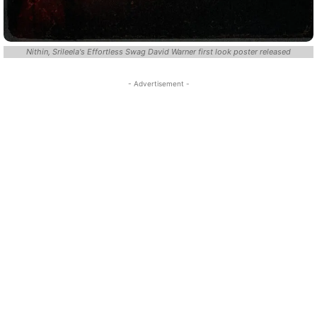
Nithin, Srileela's Effortless Swag David Warner first look poster released
- Advertisement -