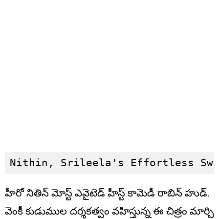
Nithin, Srileela's Effortless Sw
హీరో నితిన్ మోస్ట్ ఎవైటెడ్ హీస్ట్ కామెడీ రాబిన్ హుడ్.
వెంకీ కుడుముల దర్శకత్వం వహిస్తున్న ఈ చిత్రం మార్చి