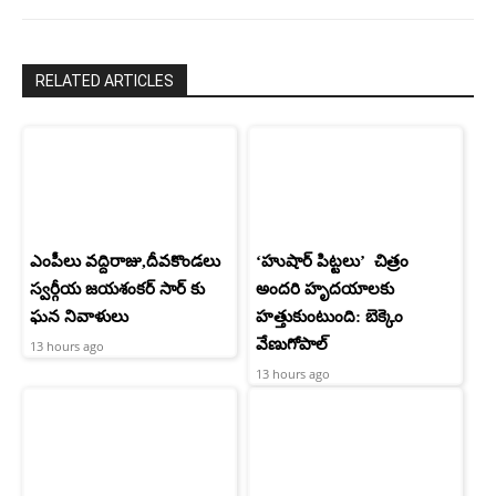
RELATED ARTICLES
ఎంపీలు వద్దిరాజు,దీవకొండలు
‘హుషార్‌ పిట్టలు’ చిత్రం
స్వర్గీయ జయశంకర్ సార్ కు
అందరి హృదయాలకు
ఘన నివాళులు
హత్తుకుంటుంది: బెక్కెం
వేణుగోపాల్‌
13 hours ago
13 hours ago