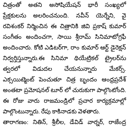
చిత్రంతో అతని అసోషియేషన్ భారీ సంఖ్యలో
ప్రేక్షకులను అలరించనుంది. నవీన్ యెర్నేని, వై
రవిశంకర్ నిర్మించిన ఈ చిత్రానికి జివి ప్రకాష్ కుమార్
సంగీతం అందించగా, సాయి శ్రీరామ్ సినిమాటోగ్రఫీ
అందించారు. కోటి ఎడిటర్‌గా, రాం కుమార్ ఆర్ట్ డైరెక్షన్
నిర్వర్తిస్తున్నారు.ఈ సినిమా థియేట్రికల్ ట్రైలర్‌ను
త్వరలో విడుదల చేయనున్నారు మేకర్స్.
ఎక్సయిట్మెంట్ పెంచుతూ చిత్ర బృందం ఆంధ్రప్రదేశ్
అంతటా ప్రమోషనల్ టూర్ లో చురుకుగా పాల్గొంటోంది.
ఈ రోజు వారు రాజమండ్రిలో ప్రచార కార్యక్రమాల్లో
పాల్గొంటున్నారు. రేపు కాకినాడకు వెళతారు.
తారాగణం: నితిన్, శ్రీలీల, డేవిడ్ వార్నర్, రాజేంద్ర