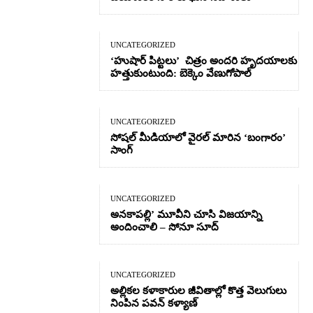
UNCATEGORIZED
‘హుషార్‌ పిట్టలు’ చిత్రం అందరి హృదయాలకు
హత్తుకుంటుంది: బెక్కెం వేణుగోపాల్‌
UNCATEGORIZED
సోషల్ మీడియాలో వైరల్ మారిన ‘బంగారం’
సాంగ్
UNCATEGORIZED
అనకాపల్లి’ మూవీని చూసి విజయాన్ని
అందించాలి – సోనూ సూద్
UNCATEGORIZED
అల్లికల కళాకారుల జీవితాల్లో కొత్త వెలుగులు
నింపిన పవన్ కళ్యాణ్