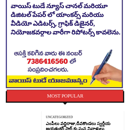
MOST POPULAR
UNCATEGORIZED
ఎంపీలు వద్దిరాజు,దీవకొండలు స్వర్గీయ
జయశంకర్ సార్ కు ఘన నివాళులు