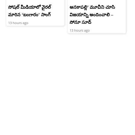
సోషల్ మీడియాలో వైరల్
అనకాపల్లి’ మూవీని చూసి
మారిన ‘బంగారం’ సాంగ్
విజయాన్ని అందించాలి –
సోనూ సూద్
13 hours ago
13 hours ago