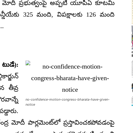
లో మోదీ ప్రభుత్వంపై అప్పటి యూపీఏ కూటమి
ి. ఎన్డీయేకు 325 మంది, విపక్షాలకు 126 మంది
..
టుడే):
ార్జున్
 తీవ్ర
రవాన్నే
no-confidence-motion-congress-bharata-have-given-
notice
్డారు.
ద్ర మోదీ పార్లమెంట్‌లో ప్రస్తావించకపోవడంపై