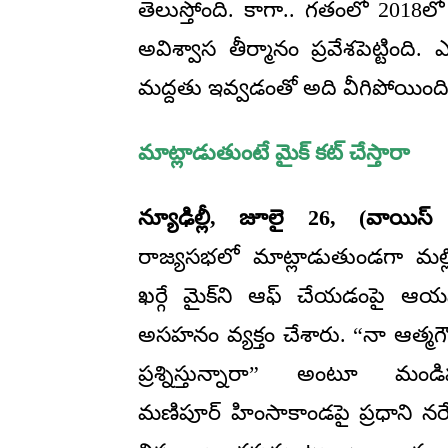
తెలుస్తోంది. కాగా.. గతంలో 2018
అవిశ్వాస తీర్మానం ప్రవేశపెట్టింద
మద్దతు ఇవ్వడంతో అది వీగిపోయింది
మాట్లాడుతుంటే మైక్ కట్ చేస్తారా
న్యూఢిల్లీ, జూలై 26, (వాయిస్ 
రాజ్యసభలో మాట్లాడుతుండగా మల్లిక
ఖర్గే మైక్‌ని ఆఫ్ చేయడంపై ఆయన
అసహనం వ్యక్తం చేశారు. “నా ఆత్మగౌ
ప్రశ్నిస్తున్నారా” అంటూ మండిపడ
మణిపూర్ హింసాకాండపై ప్రధాని నరేం