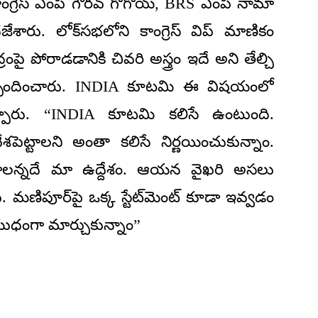
ు. కాంగ్రెస్ ఎంపీ గౌరవ్ గొగోయ్, BRS ఎంపీ నామా
ేశారు. లోక్‌సభలోని కాంగ్రెస్ విప్ మాణికం
రంపై పోరాడడానికి చివరి అస్త్రం ఇదే అని తేల్చి
్ స్పందించారు. INDIA కూటమి ఈ విషయంలో
ప్పారు. “INDIA కూటమి కలిసే ఉంటుంది.
ేశపెట్టాలని అంతా కలిసే నిర్ణయించుకున్నాం.
వేయాలన్నదే మా ఉద్దేశం. ఆయన వైఖరి అసలు
ు. మణిపూర్‌పై ఒక్క స్టేట్‌మెంట్ కూడా ఇవ్వడం
ుధంగా మార్చుకున్నాం”