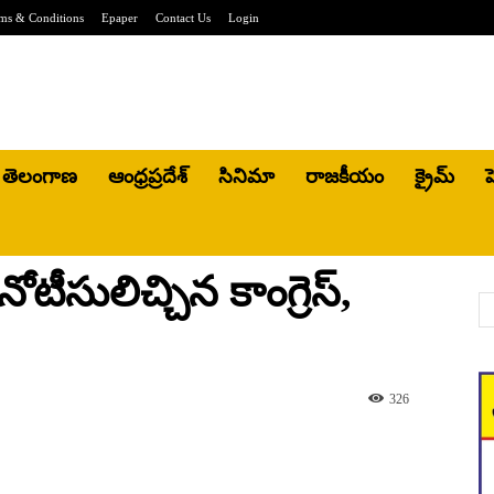
ms & Conditions
Epaper
Contact Us
Login
తెలంగాణ
ఆంధ్రప్రదేశ్
సినిమా
రాజకీయం
క్రైమ్
హ
టీసులిచ్చిన కాంగ్రెస్‌,
326