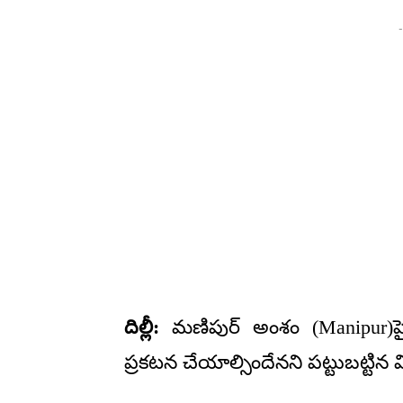
-
దిల్లీ:
మణిపుర్‌ అంశం (Manipur)పై
ప్రకటన చేయాల్సిందేనని పట్టుబట్టిన 