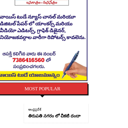
MOST POPULAR
ఆంధ్రప్రదేశ్
తిరుపతి నగరం లో చీకటి దందా