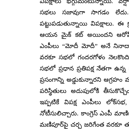
విపక్షాలు భగ్గుమంటున్నాయి. వర
సభలు సజావుగా సాగడం లేదు. కచ
పట్టుపడుతున్నాయి విపక్షాలు. ఈ క్
ఆయన మైక్ కట్ అయిందని ఆరోపించా
ఎంపీలు “మోదీ మోదీ” అనే నినాదా
వరకూ సభలో గందరగోళం నెలకొంద
సభలో ప్రధాన ప్రతిపక్ష నేతగా ఉన్న
ప్రసంగాన్ని అడ్డుకున్నారని ఆగ్రహం వ్
పరిస్థితులు అదుపులోకి తీసుకొచ్చ
ఇప్పటికే విపక్ష ఎంపీలు లోక్‌స
నోటీసులిచ్చారు. కాంగ్రెస్ ఎంపీ మాణి
మణిపూర్‌పై చర్చ జరిగేంత వరకూ త