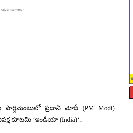
 Advertisement -
 పార్లమెంటులో ప్రధాని మోదీ (PM Modi)
విపక్ష కూటమి ‘ఇండియా (India)’..