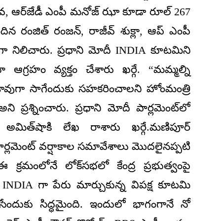
ివ, ఆర్‌జేడీ ఎంపీ మనోజ్ ఝా కూడా రూల్ 267
 చెందిన రంజిత్ రంజన్, రాజీవ్ శుక్లా, ఆప్ ఎంపీ
గా నిలిచారు. ప్రధాని మోదీ INDIA కూటమిని
 ఆగ్రహం వ్యక్తం చేశారు ఖర్గే. “మమ్మల్ని
వుగా సాగేందుకు సహకరించాలని హోంమంత్రి
ప్రశ్నించారు. ప్రధాని మోదీ పార్లమెంట్‌లో
అమిత్‌షాకి లేఖ రాశారు ఖర్గే.మణిపూర్‌
పార్లమెంట్‌ వర్షాకాల సమావేశాలు మొదలైనప్పటి
 క్రమంలోనే లోక్‌సభలో కేంద్ర ప్రభుత్వంపై
ి. INDIA గా పేరు మార్చుకున్న విపక్ష కూటమి
ేసేందుకు సిద్ధమైంది. ఇందులో భాగంగానే నో