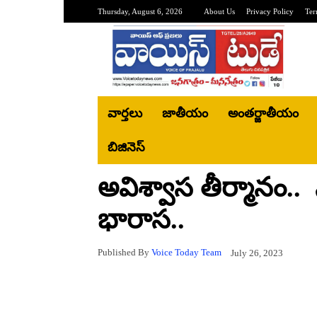
Thursday, August 6, 2026
About Us
Privacy Policy
Ter
వార్తలు
జాతీయం
అంతర్జాతీయం
బిజినెస్‌
అవిశ్వాస తీర్మానం.. నో
భారాస..
Published By
Voice Today Team
July 26, 2023