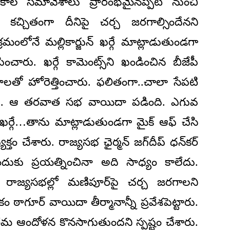
్షాకాల సమావేశాలు ప్రారంభమైనప్పటి నుంచి
్చితంగా దీనిపై చర్చ జరగాల్సిందేనని
రమంలోనే మల్లికార్జున్ ఖర్గే మాట్లాడుతుండగా
రు. ఖర్గే కామెంట్స్‌ని ఖండించిన బీజేపీ
లతో హోరెత్తించారు. ఫలితంగా..చాలా సేపటి
ి. ఆ తరవాత సభ వాయిదా పడింది. ఎగువ
 ఖర్గే…తాను మాట్లాడుతుండగా మైక్ ఆఫ్ చేసి
యక్తం చేశారు. రాజ్యసభ ఛైర్మన్ జగ్‌దీప్ ధన్‌కర్
ేందుకు ప్రయత్నించినా అది సాధ్యం కాలేదు.
భ, రాజ్యసభల్లో మణిపూర్‌పై చర్చ జరగాలని
కం ఠాగూర్ వాయిదా తీర్మానాన్నీ ప్రవేశపెట్టారు.
మ ఆందోళన కొనసాగుతుందని స్పష్టం చేశారు.