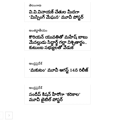
తెలంగాణ
వి.వి.వినాయక్ చేతుల మీదగా
‘మిస్సింగ్ మేఘన’ మూవీ పోస్టర్
అంతర్జాతీయం
కొరియన్ యువతితో మహేష్ బాబు
మేనల్లుడు సిద్ధార్థ్ గల్లా నిశ్చితార్థం..
కుటుంబ సభ్యులతో వేడుక
ఆంధ్రప్రదేశ్
‘మకుటం’ మూవీ ఆగస్ట్ 14న రిలీజ్
ఆంధ్రప్రదేశ్
సందీప్ కిషన్ హీరోగా ‘కరికాల’
మూవీ టైటిల్ పోస్టర్