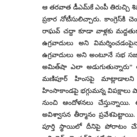
ఆ తరవాత డీఎమ్‌కే ఎంపీ తిరుచ్చి శ
ప్రకార నోటీసులిచ్చారు. కాంగ్రెస్‌కి
రాఘవ్ చద్దా కూడా వాళ్లకు మద్దతు
ఉగ్రవాదులు అని విమర్శించడంపైనా
ఉగ్రవాదులు అని అంటూనే సభ సజా
అమిత్‌షా ఎలా అడుగుతున్నారు” అని 
మణిపూర్‌ హింసపై మాట్లాడాలని 
హింసాకాండపై భగ్గుమన్న విపక్షాలు 
నుంచి ఆందోళనలు చేస్తున్నాయి. ఈ
అవిశ్వాసన తీర్మానం ప్రవేశపెట్టాయ
పూర్తి స్థాయిలో దీనిపై పోరాటం చ