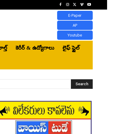
E-Paper
AP
Youtube
ెల్త్‌
కెరీర్ & ఉద్యోగాలు
లైఫ్ స్టైల్
Search