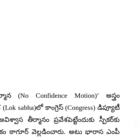
ీర్మాన (No Confidence Motion)’ అస్త్రం
 (Lok sabha)లో కాంగ్రెస్‌ (Congress) డిప్యూటీ
ిశ్వాస తీర్మానం ప్రవేశపెట్టేందుకు స్పీకర్‌కు
మాణికం ఠాగూర్‌ వెల్లడించారు. అటు భారాస ఎంపీ