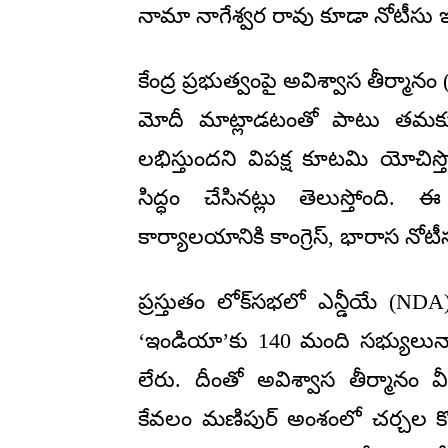
నామా నాగేశ్వర రావు కూడా నోటీసు ఇ
కేంద్ర ప్రభుత్వంపై అవిశ్వాస తీర్మానం
మోదీ మాట్లాడటంతో పాటు తమకూ
లభిస్తుందని విపక్ష కూటమి యోచిస్
సిద్ధం చేసినట్లు తెలుస్తోంది
కార్యాలయానికి కాంగ్రెస్‌, భారాస నోటీస
ప్రస్తుతం లోక్‌సభలో ఎన్డీయే (N
‘ఇండియా’కు 140 మంది సభ్యులున
లేరు. దీంతో అవిశ్వాస తీర్మానం
కేవలం మణిపుర్‌ అంశంలో చర్చల కోసం