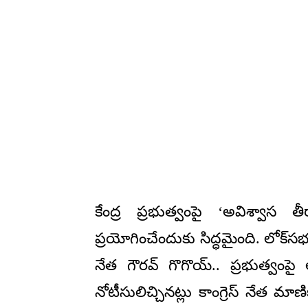
కేంద్ర ప్రభుత్వంపై ‘అవిశ్వాస త
ప్రయోగించేందుకు సిద్ధమైంది. లోక్‌సభ
నేత గౌరవ్‌ గొగొయ్‌.. ప్రభుత్వంపై అవ
నోటీసులిచ్చినట్లు కాంగ్రెస్‌ నేత 