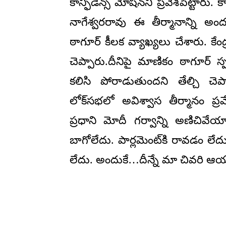
కాన్ఫిడెన్స్ మోషన్‌ని ప్రవేశపెట్టార
నాగేశ్వరరావు ఈ తీర్మానాన్ని అందజ
ఠాగూర్ కీలక వ్యాఖ్యలు చేశారు. కేంద్
చెప్పారు.దీనిపై మాణికం ఠాగూర
కలిసి పోరాడుతుందని తేల్చి చె
లోక్‌సభలో అవిశ్వాస తీర్మానం ప్రవ
ప్రధాని మోదీ గర్వాన్ని అణిచి
బాగోలేదు. పార్లమెంట్‌కి రావడం లేద
లేదు. అందుకే…దీన్నే మా చివరి ఆయ