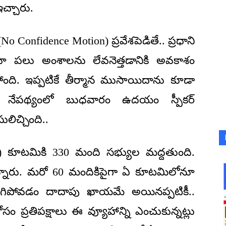
చ్చారు.
 (No Confidence Motion) ప్రవేశపెడితే.. ప్రధాని
 పలు అంశాలను లేవనెత్తడానికి అవకాశం
తోంది. ఇప్పటికే తీర్మాన ముసాయిదాను కూడా
. ఈ నేపథ్యంలో బుధవారం ఉదయం స్పీకర్‌
ులిచ్చింది..
DA) కూటమికి 330 మంది సభ్యుల మద్దతుంది.
్నారు. మరో 60 మందికిపైగా ఏ కూటమిలోనూ
 వీగిపోవడం దాదాపు ఖాయమే అయినప్పటికీ..
 ప్రతిపక్షాలు ఈ వ్యూహాన్ని ఎంచుకున్నట్లు