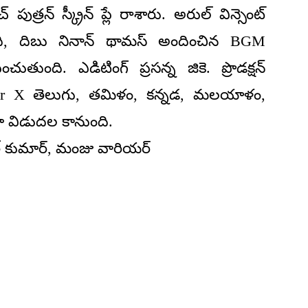
ుత్రన్ స్క్రీన్ ప్లే రాశారు. అరుల్ విన్సెంట్
ంది, దిబు నినాన్ థామస్ అందించిన BGM
ెంచుతుంది. ఎడిటింగ్ ప్రసన్న జికె. ప్రొడక్షన్
.Mr X తెలుగు, తమిళం, కన్నడ, మలయాళం,
గా విడుదల కానుంది.
రత్ కుమార్, మంజు వారియర్