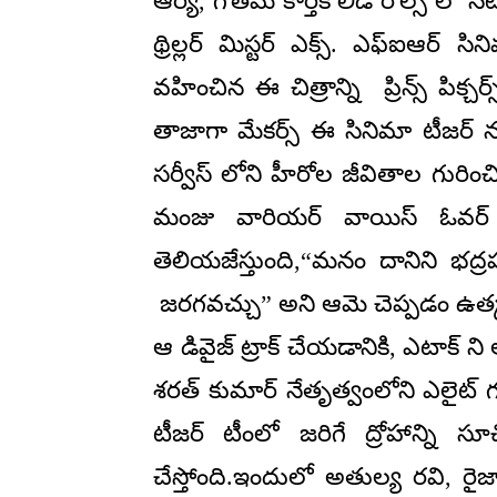
ఆర్య, గౌతమ్ కార్తీక్ లీడ్ రోల్స్ లో 
థ్రిల్లర్ మిస్టర్ ఎక్స్. ఎఫ్ఐఆర్
వహించిన ఈ చిత్రాన్ని ప్రిన్స్ పిక్చర
తాజాగా మేకర్స్ ఈ సినిమా టీజర్ న
సర్వీస్ లోని హీరోల జీవితాల గురించి ఇ
మంజు వారియర్ వాయిస్ ఓవర్ మి
తెలియజేస్తుంది,“మనం దానిని భద్
జరగవచ్చు” అని ఆమె చెప్పడం ఉత్క
ఆ డివైజ్ ట్రాక్ చేయడానికి, ఎటాక్ ని ఆ
శరత్ కుమార్ నేతృత్వంలోని ఎలైట్ 
టీజర్ టీంలో జరిగే ద్రోహాన్ని సూ
చేస్తోంది.ఇందులో అతుల్య రవి, రైజ