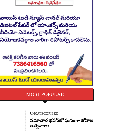
MOST POPULAR
UNCATEGORIZED
సమాచార భవన్‌లో ఘనంగా బోనాల
ఉత్సవాలు