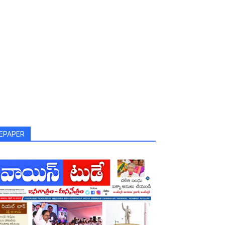
EPAPER