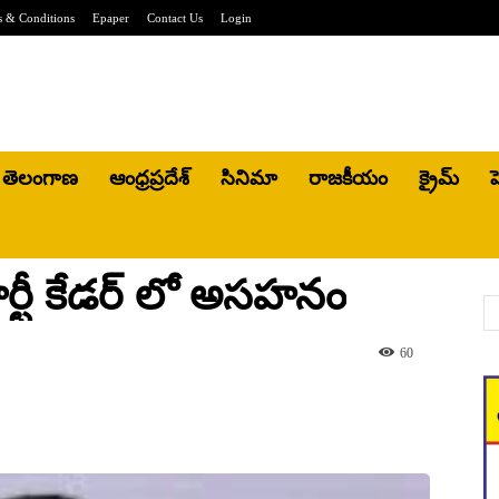
 & Conditions
Epaper
Contact Us
Login
తెలంగాణ
ఆంధ్రప్రదేశ్
సినిమా
రాజకీయం
క్రైమ్
హ
ర్టీ కేడర్ లో అసహనం
60