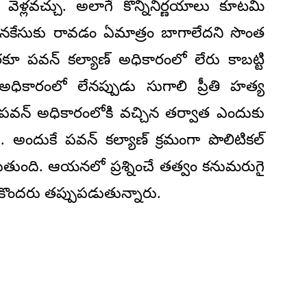
 వెళ్లవచ్చు. అలాగే కొన్నినిర్ణయాలు కూటమి
 వెనకేసుకు రావడం ఏమాత్రం బాగాలేదని సొంత
వరకూ పవన్ కల్యాణ్ అధికారంలో లేరు కాబట్టి
అధికారంలో లేనప్పుడు సుగాలి ప్రీతి హత్య
ిన పవన్ అధికారంలోకి వచ్చిన తర్వాత ఎందుకు
అందుకే పవన్ కల్యాణ్ క్రమంగా పొలిటికల్
డుతుంది. ఆయనలో ప్రశ్నించే తత్వం కనుమరుగై
ి కొందరు తప్పుపడుతున్నారు.