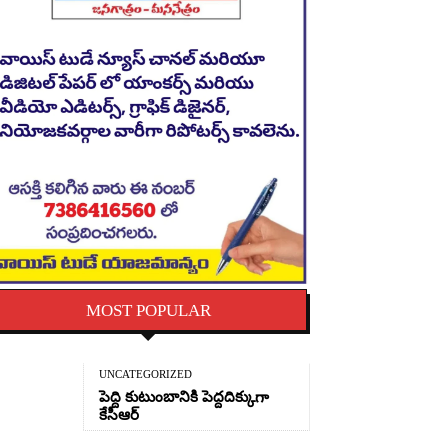
MOST POPULAR
UNCATEGORIZED
పెద్ది కుటుంబానికి పెద్దదిక్కుగా
కేసీఆర్