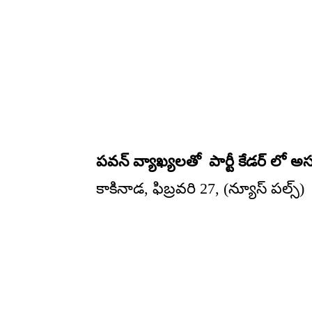
పవన్ వ్యాఖ్యలతో పార్టీ కేడర్ లో
కాకినాడ, ఫిబ్రవరి 27, (న్యూస్ పల్స్)