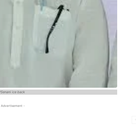
Senani ice back
 Advertisement -