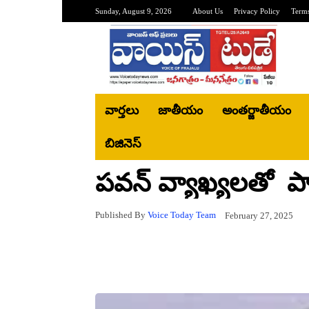
Sunday, August 9, 2026
About Us
Privacy Policy
Terms
వార్తలు
జాతీయం
అంతర్జాతీయం
బిజినెస్‌
పవన్ వ్యాఖ్యలతో పా
Published By
Voice Today Team
February 27, 2025