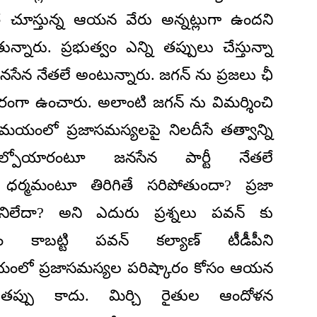
త చూస్తున్న ఆయన వేరు అన్నట్లుగా ఉందని
నారు. ప్రభుత్వం ఎన్ని తప్పులు చేస్తున్నా
జనసేన నేతలే అంటున్నారు. జగన్ ను ప్రజలు ఛీ
రంగా ఉంచారు. అలాంటి జగన్ ను విమర్శించి
మయంలో ప్రజాసమస్యలపై నిలదీసే తత్వాన్ని
ోల్పోయారంటూ జనసేన పార్టీ నేతలే
ధర్మమంటూ తిరిగితే సరిపోతుందా? ప్రజా
పనిలేదా? అని ఎదురు ప్రశ్నలు పవన్ కు
మం కాబట్టి పవన్ కల్యాణ్ టీడీపీని
 సమయంలో ప్రజాసమస్యల పరిష్కారం కోసం ఆయన
తప్పు కాదు. మిర్చి రైతుల ఆందోళన