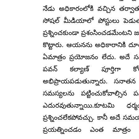
నేడు అధికారంలోకి వచ్చిన తర్వా
సోషల్ మీడియాలో పోస్టులు పెడుతున్
ప్రశ్నించకుండా ప్రశంసించడమేంటని 
కొట్టారు. ఆయనను అధికారానికి దూ
ఏమాత్రం ప్రయోజనం లేదు. అదే స
పవన్ కల్యాణ్ పూర్తిగా క
అభిప్రాయపడుతున్నారు. సనాతన 
సమస్యలను పట్టించుకోవాల్సిన 
ఎదురవుతున్నాయి.కూటమి ధర్
ప్రశ్నించలేకపోవచ్చు. కానీ అదే
ప్రయత్నించడం ఎంత మాత్రం 