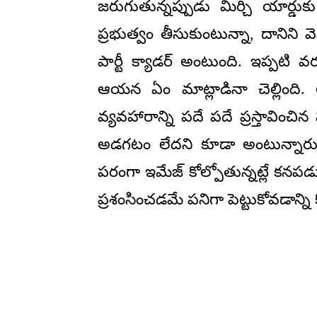
జరుగుతున్నప్పుడు మిర్చి యార్డుకు
ప్రభుత్వం తీసుకుంటున్నా, దానిని
పార్టీ క్యాడర్ అంటుంది. ఇప్పటి 
ఆయన ఏం మాట్లాడినా చెల్లింది. 
వ్యవహారాన్ని పదే పదే ప్రస్తావించ
అడగటం లేదని కూడా అంటున్నారు. 
పరంగా ఇమేజ్ కోల్పోతున్నట్లే కనప
ప్రశంసించడమే పనిగా పెట్టుకోవడాన్న