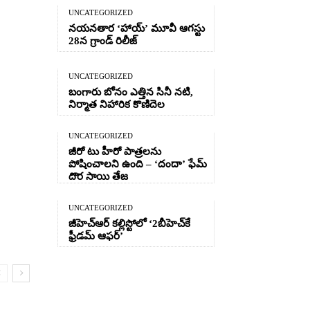
UNCATEGORIZED
నయనతార ‘హాయ్’ మూవీ ఆగస్టు
28న గ్రాండ్ రిలీజ్
UNCATEGORIZED
బంగారు బోనం ఎత్తిన సినీ నటి,
నిర్మాత నిహారిక కొణిదెల
UNCATEGORIZED
జీరో టు హీరో పాత్రలను
పోషించాలని ఉంది – ‘దందా’ ఫేమ్
దొర సాయి తేజ
UNCATEGORIZED
జీహెచ్ఆర్‌ కల్లిస్టోలో ‘2బీహెచ్‌కే
ఫ్రీడమ్ ఆఫర్’