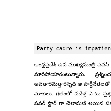
Party cadre is impatien
ఆంధ్రప్రదేశ్ ఉప ముఖ్యమంత్రి పవన్ 
మారిపోయారంటున్నారు. ప్రశ
అవతారమెత్తారన్నది ఆ పార్టీనేతలతో 
మాటలు. గతంలో పదేళ్ల పాటు ప్రశ్నిస
పవర్ స్టార్ గా చెలామణి అయిన పవ