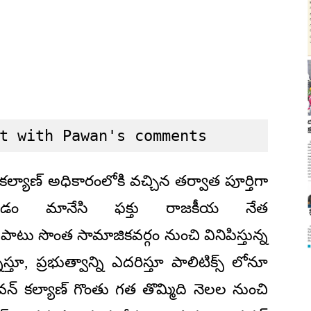
t with Pawan's comments
కల్యాణ్ అధికారంలోకి వచ్చిన తర్వాత పూర్తిగా
్నించడం మానేసి ఫక్తు రాజకీయ నేత
పాటు సొంత సామాజికవర్గం నుంచి వినిపిస్తున్న
్తూ, ప్రభుత్వాన్ని ఎదరిస్తూ పాలిటిక్స్ లోనూ
న్ కల్యాణ్ గొంతు గత తొమ్మిది నెలల నుంచి