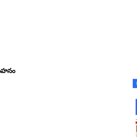
 అసహనం