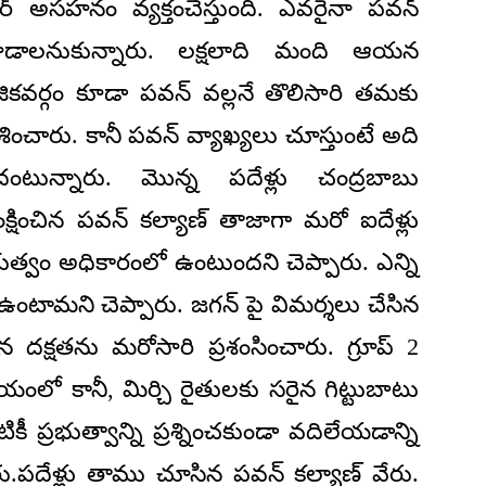
ర్ అసహనం వ్యక్తంచేస్తుంది. ఎవరైనా పవన్
ూడాలనుకున్నారు. లక్షలాది మంది ఆయన
కవర్గం కూడా పవన్ వల్లనే తొలిసారి తమకు
ంచారు. కానీ పవన్ వ్యాఖ్యలు చూస్తుంటే అది
ంటున్నారు. మొన్న పదేళ్లు చంద్రబాబు
్షించిన పవన్ కల్యాణ్ తాజాగా మరో ఐదేళ్లు
ుత్వం అధికారంలో ఉంటుందని చెప్పారు. ఎన్ని
ఉంటామని చెప్పారు. జగన్ పై విమర్శలు చేసిన
 దక్షతను మరోసారి ప్రశంసించారు. గ్రూప్ 2
ంలో కానీ, మిర్చి రైతులకు సరైన గిట్టుబాటు
 ప్రభుత్వాన్ని ప్రశ్నించకుండా వదిలేయడాన్ని
ు.పదేళ్లు తాము చూసిన పవన్ కల్యాణ్ వేరు.