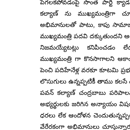
పెగలకపోవడంపై సొంత పార్టీ క్యాడ
కల్యాణ్ ను ముఖ్యమంత్రిగా చ
అభిమానులతో పాటు, కాపు సామాజి
ముఖ్యమంత్రి పదవి దక్కుతుందని ఆశి
నిజమయ్యేటట్లు కనిపించడం లేద
ముఖ్యమంత్రి గా కొనసాగాలని ఆకాంక
పెంచి పదిహేనేళ్ల వరకూ కూటమి ప్రభ
లొసుగులు ఉన్నప్పటికీ తాము కలసే 
పవన్ కల్యాణ్ చంద్రబాబు పరిపాలన
అభ్యర్థులకు జరిగిన అన్యాయం విషయ
ధరలు లేక ఆందోళన చెందుతున్నప్పటికీ
వేరేరకంగా అభిమానులు చూస్తున్నార