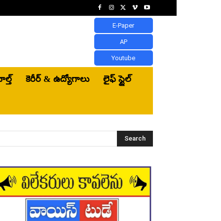
E-Paper
AP
Youtube
ెల్త్‌
కెరీర్ & ఉద్యోగాలు
లైఫ్ స్టైల్
Search