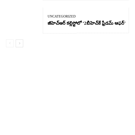
UNCATEGORIZED
జీహెచ్ఆర్‌ కల్లిస్టోలో ‘2బీహెచ్‌కే ఫ్రీడమ్ ఆఫర్’