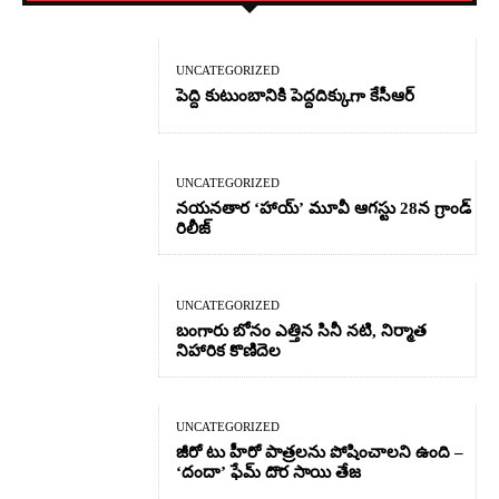
UNCATEGORIZED
పెద్ది కుటుంబానికి పెద్దదిక్కుగా కేసీఆర్
UNCATEGORIZED
నయనతార ‘హాయ్’ మూవీ ఆగస్టు 28న గ్రాండ్
రిలీజ్
UNCATEGORIZED
బంగారు బోనం ఎత్తిన సినీ నటి, నిర్మాత
నిహారిక కొణిదెల
UNCATEGORIZED
జీరో టు హీరో పాత్రలను పోషించాలని ఉంది –
‘దందా’ ఫేమ్ దొర సాయి తేజ