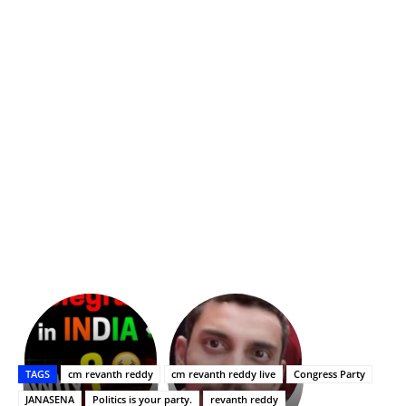
భగవంతుని
కేజీఎఫ్
ప్రసాదం
Upasana:
సినిమాతో
తీర్థం..తులసీదళం
భర్తపై
పాన్
TAGS
cm revanth reddy
cm revanth reddy live
Congress Party
లేకుండా
రివెంజ్
ఇండియా
అసంపూర్ణం
తీర్చుకున్న
స్టార్
JANASENA
Politics is your party.
revanth reddy