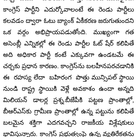
కాంగ్రెస్ పార్టీని ఎదుర్కోవాలంటే ఈ రెండు పార్టీలు
కలవడం ద్వారా ఓటు బ్యాంక్ ఏకీకరణ జరుగుతుందని
ఒక వర్గం అభిప్రాయపడుతోంది. ముఖ్యంగా గత
అసెంబ్లీ ఎన్నికల్లో ఈ రెండు పార్టీల ఓట్ షేర్ కలిపితే
అది అధికార పార్టీ కంటే ఎక్కువగా ఉండటమే ఈ
చర్చకు ప్రధాన కారణం. కాంగ్రెస్‌ను బలహీనపరచడానికి
ఈ రహస్య లేదా బహిరంగ పొత్తు మున్సిపల్ స్థాయి
నుండి రాష్ట్ర స్థాయికి వెళ్లే అవకాశం ఉందా అన్నది
మిలియన్ డాలర్ల ప్రశ్న.బీజేపీకి పట్టణ ప్రాంతాల్లో,
బీఆర్ఎస్‌కు గ్రామీణ ప్రాంతాల్లో ఉన్న పట్టును కలిపితే
బలమైన శక్తిగా ఎదగవచ్చని రాజకీయ విశ్లేషకులు
భావిస్తున్నారు. కాంగ్రెస్ ప్రభుత్వంపై ఉన్న వ్యతిరేకతను