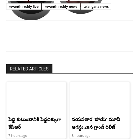
ఉపాసన..
హీరోయిన్‏గా
revanth reddy live
revanth reddy news
telangana news
పాపం
శ్రీనిధి
రామ్
శెట్టి.
చరణ్
RELATED ARTICLES
పెద్ది కుటుంబానికి పెద్దదిక్కుగా
నయనతార ‘హాయ్’ మూవీ
కేసీఆర్
ఆగస్టు 28న గ్రాండ్ రిలీజ్
7 hours ago
8 hours ago