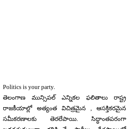
Politics is your party.
తెలంగాణ మున్సిపల్ ఎన్నికల ఫలితాలు రాష్ట్ర
రాజకీయాల్లో అత్యంత విచిత్రమైన , ఆసక్తికరమైన
సమీకరణాలకు తెరలేపాయి. సిద్ధాంతపరంగా