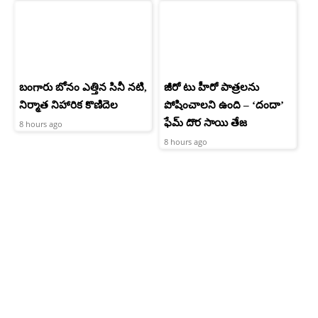
బంగారు బోనం ఎత్తిన సినీ నటి,
జీరో టు హీరో పాత్రలను
నిర్మాత నిహారిక కొణిదెల
పోషించాలని ఉంది – ‘దందా’
ఫేమ్ దొర సాయి తేజ
8 hours ago
8 hours ago