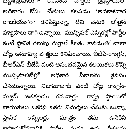
బద్ధశత్రువులుగా కనిపించే పార్టీలు క్షేత్రస్థాయిలో
అధికారం కోసం చేతులు కలపడం ‘అవకాశవాద
రాజకీయం’గా కనిపిస్తున్నా, దీని వెనుక లోతైన
వ్యూహాలు దాగి ఉన్నాయి. మున్సిపల్ ఎన్నికల్లో పార్టీల
కంటే స్థానిక గెలుపు గుర్రాలే కీలకం కావడంతో చాలా
చోట్ల అనూహ్య పొత్తులు కనిపించాయి. బీజేపీ-కాంగ్రెస్,
బీఆర్ఎస్-బీజేపీ వంటి అసంభవమైన కలయికలు కొన్ని
మున్సిపాలిటీల్లో అధికార పీఠాలను కైవసం
చేసుకున్నాయి. నిజామాబాద్ వంటి చోట్ల కాంగ్రెస్-
మజ్లిస్ జతకట్టడం గమనార్హం. రాష్ట్ర స్థాయిలో
నాయకులు ఒకరిపై ఒకరు విమర్శలు చేసుకుంటున్నా,
స్థానిక కౌన్సిలర్లు మాత్రం తమ ఉనికిని
కాపాడుకోవడానికి పార్టీల మధ్య ఉన్న గీతలను