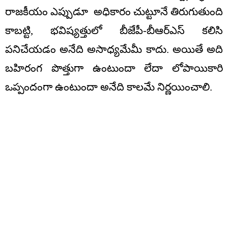
రాజకీయం ఎప్పుడూ అధికారం చుట్టూనే తిరుగుతుంది
కాబట్టి, భవిష్యత్తులో బీజేపీ-బీఆర్ఎస్ కలిసి
పనిచేయడం అనేది అసాధ్యమేమీ కాదు. అయితే అది
బహిరంగ పొత్తుగా ఉంటుందా లేదా లోపాయికారి
ఒప్పందంగా ఉంటుందా అనేది కాలమే నిర్ణయించాలి.