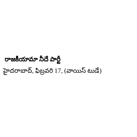
రాజకీయామా నీదే పార్టీ
హైదరాబాద్, ఫిబ్రవరి 17, (వాయిస్ టుడే)