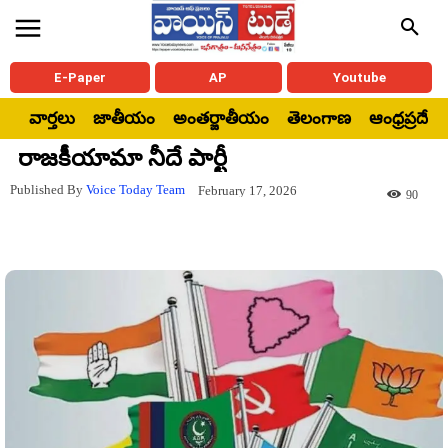
E-Paper
AP
Youtube
వార్తలు
జాతీయం
అంతర్జాతీయం
తెలంగాణ
ఆంధ్రప్రదేశ్
రాజకీయామా నీదే పార్టీ
Published By
Voice Today Team
February 17, 2026
90