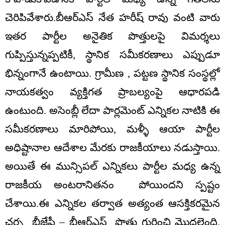
చెరిపివేశారు.బీఆర్ఎస్ నేత హరీష్ రావు వంటి వారు
ఇతర పార్టీల అనైతిక పొత్తులపై విమర్శలు
గుప్పిస్తున్నప్పటికీ, స్థానిక సమీకరణాలు ఎప్పుడూ
భిన్నంగానే ఉంటాయి. గ్రామీణ , పట్టణ స్థానిక సంస్థల్లో
నాయకత్వం వ్యక్తిగత ప్రాబల్యంపై ఆధారపడి
ఉంటుంది. అసెంబ్లీ లేదా పార్లమెంట్ ఎన్నికల నాటికి ఈ
సమీకరణాలు మారిపోయి, మళ్ళీ ఆయా పార్టీల
అధిష్టానాల ఆదేశాల మేరకు రాజకీయాలు నడుస్తాయి.
అయితే ఈ మున్సిపల్ ఎన్నికలు పార్టీల మధ్య ఉన్న
రాజకీయ అంటరానితనం పోయిందని స్పష్టం
చేశాయి.ఈ ఎన్నికల తర్వాత అత్యంత ఆసక్తికరమైన
చర్చ బీజేపీ – బీఆర్ఎస్ పొత్తు గురించి మొదలైంది.