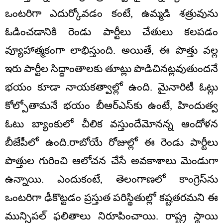
ఒంటరిగా ఎదుర్కోవడం కంటే, ఉమ్మడి శత్రువును
ఓడించడానికి రెండు పార్టీలు చేతులు కలపడం
వ్యూహాత్మకంగా లాభిస్తుంది. అయితే, ఈ పొత్తు వల్ల
ఇరు పార్టీల సిద్ధాంతాలకు తూట్లు పొడిచినట్లవుతుందనే
భయం కూడా నాయకత్వాల్లో ఉంది. మైనారిటీ ఓట్లు
కోల్పోతామనే భయం బీఆర్ఎస్‌కు ఉంటే, హిందుత్వ
ఓటు బ్యాంకులో చీలిక వస్తుందేమోనన్న ఆందోళన
బీజేపీలో ఉంది.రాబోయే రోజుల్లో ఈ రెండు పార్టీలు
పొత్తుల గురించి ఆలోచన చేసే అవకాశాలు మెండుగా
ఉన్నాయి. ఎందుకంటే, తెలంగాణలో కాంగ్రెస్‌ను
ఒంటరిగా ఢీకొట్టడం ప్రస్తుత పరిస్థితుల్లో కష్టతరమని ఈ
మున్సిపల్ ఫలితాలు నిరూపించాయి. రాష్ట్ర స్థాయి