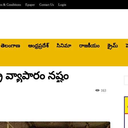
ms & Conditions
Epaper
Contact Us
Login
తెలంగాణ
ఆంధ్రప్రదేశ్
సినిమా
రాజకీయం
క్రైమ్
హ
్రీ వ్యాపారం నష్టం
163