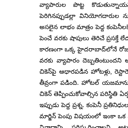
వ్యాపారుల పొట్ట కొడుతున్నాయన
పెరిగినప్పుడల్లా వినియోగదారుల న
అసలైన లాభం మాత్రం పెద్ద కంపెనీలకే వె
పెంచే వరకు షాపులు తెరిచే ప్రసక్తే 
కారణంగా ఒక్క హైదరాబాద్‌లోనే రోజు
వరకు వ్యాపారం దెబ్బతింటుందని 
చికెన్‌పై ఆధారపడిన హోటళ్లు, రెస్టార
తీవ్రంగా పడింది. హోటల్ యజమానుల
చికెన్ తెప్పించుకోవాల్సిన పరిస్థి
ఇప్పుడు పెద్ద ప్రశ్న. కంపెనీ ప్రతిని
మార్జిన్ పెంపు విషయంలో ఇంకా ఒక స
వివాదాన్ని పరిష్కరించాలని 