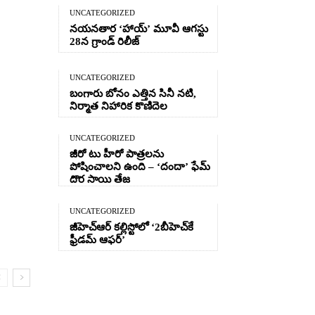
UNCATEGORIZED
నయనతార ‘హాయ్’ మూవీ ఆగస్టు
28న గ్రాండ్ రిలీజ్
UNCATEGORIZED
బంగారు బోనం ఎత్తిన సినీ నటి,
నిర్మాత నిహారిక కొణిదెల
UNCATEGORIZED
జీరో టు హీరో పాత్రలను
పోషించాలని ఉంది – ‘దందా’ ఫేమ్
దొర సాయి తేజ
UNCATEGORIZED
జీహెచ్ఆర్‌ కల్లిస్టోలో ‘2బీహెచ్‌కే
ఫ్రీడమ్ ఆఫర్’