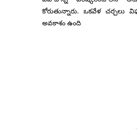
కోరుతున్నారు. ఒకవేళ చర్చలు వ
అవకాశం ఉంది
-