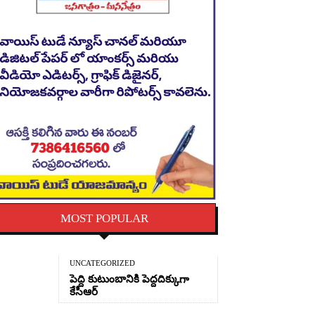
MOST POPULAR
UNCATEGORIZED
పెద్ది కుటుంబానికి పెద్దదిక్కుగా
కేసీఆర్