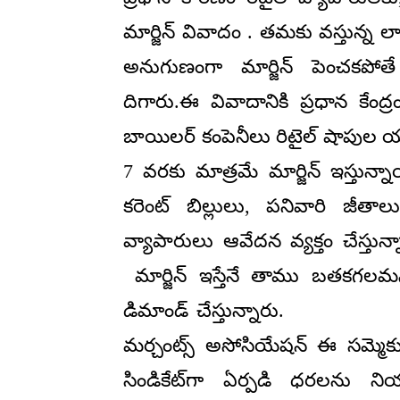
మార్జిన్ వివాదం . తమకు వస్తున్న 
అనుగుణంగా మార్జిన్ పెంచకపోతే
దిగారు.ఈ వివాదానికి ప్రధాన కేంద్ర
బాయిలర్ కంపెనీలు రిటైల్ షాపుల 
7 వరకు మాత్రమే మార్జిన్ ఇస్తున్న
కరెంట్ బిల్లులు, పనివారి జీతా
వ్యాపారులు ఆవేదన వ్యక్తం చేస్తు
మార్జిన్ ఇస్తేనే తాము బతకగలమన
డిమాండ్ చేస్తున్నారు. ముఖ్
మర్చంట్స్ అసోసియేషన్ ఈ సమ్మెకు 
సిండికేట్‌గా ఏర్పడి ధరలను నియంత