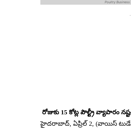
Poultry Business 
-
రోజుకు 15 కోట్ల పౌల్ట్రీ వ్యాపారం నష్ట
హైదరాబాద్, ఏప్రిల్ 2, (వాయిస్ టుడే