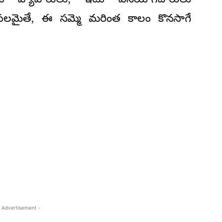
ిఫలమైతే, ఈ సమ్మె మరింత కాలం కొనసాగే
 Advertisement -