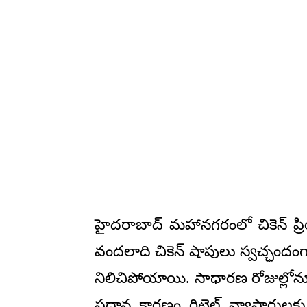
హైదరాబాద్‌ మహానగరంలో చికెన్ ప్రి
వందలాది చికెన్ షాపులు స్వచ్ఛంద
నిలిచిపోయాయి. సాధారణ రోజుల్లోనూ 
ప్రధాన కారణం రిటైల్ వ్యాపారులక