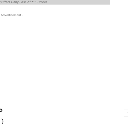
Suffers Daily Loss of ₹15 Crores
 Advertisement -
ం
 )