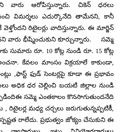
ి వారు ఆరోపిస్తున్నారు. చికెన్ ధరలు
ుంచి విమర్శలు ఎదుర్కొనేది తామేనని, కానీ
ళ్తోందని రిటైలర్లు వాదిస్తున్నారు. ఈ మార్జిన్
లేదని వారు భీష్మించుకుని కూర్చున్నారు. సమ్మె
కు సుమారు రూ. 10 కోట్ల నుండి రూ. 15 కోట్ల
అంచనా. కేవలం మాంసం విక్రయాలే కాకుండా,
ెంట్లు ,ఫాస్ట్ ఫుడ్ సెంటర్లపై కూడా ఈ ప్రభావం
ు అధిక ధర చెల్లించి బయటి జిల్లాల నుండి
తి ఏర్పడిందిఈ సమ్మె ఎంతకాలం కొనసాగుతుందనేది
ధులు , రిటైలర్ల మధ్య చర్చలు జరుగుతున్నప్పటికీ,
్పష్టత రాలేదు. ప్రభుత్వం జోక్యం చేసుకుని ఈ
అటు వ్యాపారులు, ఇటు వినియోగదారులు