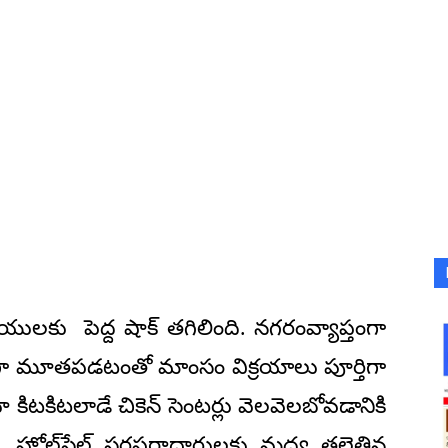
యులకు పెద్ద షాక్ తగిలింది. నగరంవ్యాప్తంగా
ంగా మూతపడటంతో మాంసం విక్రయాలు పూర్తిగా
కిటకిటలాడే చికెన్ సెంటర్లు వెలవెలబోవడానికి
ు, హోల్‌సేల్ సరఫరాదారులకు మధ్య తలెత్తిన