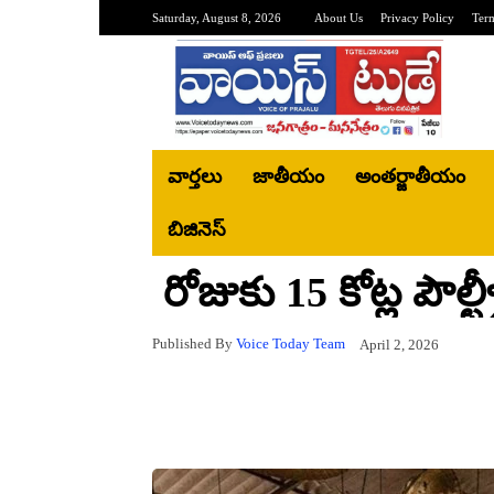
Saturday, August 8, 2026
About Us
Privacy Policy
Ter
వార్తలు
జాతీయం
అంతర్జాతీయం
బిజినెస్‌
రోజుకు 15 కోట్ల పౌల్ట
Published By
Voice Today Team
April 2, 2026