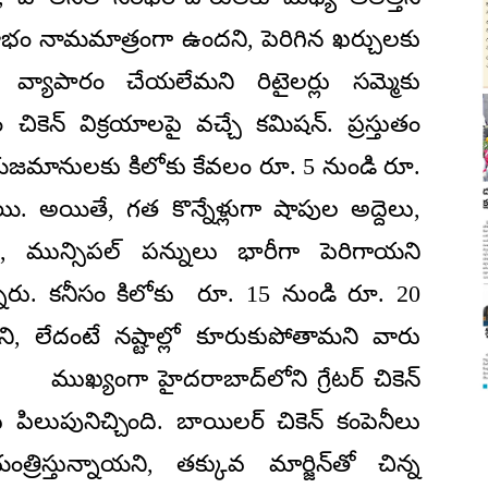
లాభం నామమాత్రంగా ఉందని, పెరిగిన ఖర్చులకు
 వ్యాపారం చేయలేమని రిటైలర్లు సమ్మెకు
ం చికెన్ విక్రయాలపై వచ్చే కమిషన్. ప్రస్తుతం
యజమానులకు కిలోకు కేవలం రూ. 5 నుండి రూ.
ాయి. అయితే, గత కొన్నేళ్లుగా షాపుల అద్దెలు,
లు, మున్సిపల్ పన్నులు భారీగా పెరిగాయని
న్నారు. కనీసం కిలోకు రూ. 15 నుండి రూ. 20
ి, లేదంటే నష్టాల్లో కూరుకుపోతామని వారు
యంగా హైదరాబాద్‌లోని గ్రేటర్ చికెన్
పిలుపునిచ్చింది. బాయిలర్ చికెన్ కంపెనీలు
్రిస్తున్నాయని, తక్కువ మార్జిన్‌తో చిన్న