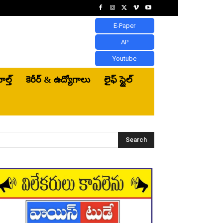
E-Paper
AP
Youtube
ెల్త్‌
కెరీర్ & ఉద్యోగాలు
లైఫ్ స్టైల్
Search