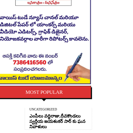
MOST POPULAR
UNCATEGORIZED
ఎంపీలు వద్దిరాజు,దీవకొండలు
స్వర్గీయ జయశంకర్ సార్ కు ఘన
నివాళులు