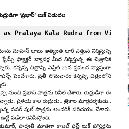
ద్రుడిగా ‘ప్రభాస్’ లుక్ విడుదల
 as Pralaya Kala Rudra from Vishnu
 సినిమాను మోహన్ బాబు అత్యంత భారీ ఎత్తున నిర్మిస్తున్న
ేమ్స్ ఫ్యాక్టరీ బ్యానర్ల మీద నిర్మిస్తున్న ఈ చిత్రానికి
రు. కన్నప్ప చిత్రాన్ని ఏప్రిల్ 25న ప్రపంచ వ్యాప్తంగా
న్స్‌ పెంచేశారు. ప్రతీ సోమవారం కన్నప్ప చిత్రంలోని
ారు.
నుంచి ప్రభాస్ పాత్రను రివీల్ చేశారు. రుద్రుడిగా ఈ
నాడు. ప్రళయ కాల రుద్రుడు.. త్రికాల మార్గదర్శకుడు..
్తున్న పవర్ ఫుల్ పాత్రను అందరికీ పరిచయం చేశారు.
ట్టి పడేలా కనిపిస్తోంది.
కుమార్, పార్వతీ మాతగా కాజల్ ఫస్ట్ లుక్ పోస్టర్లను