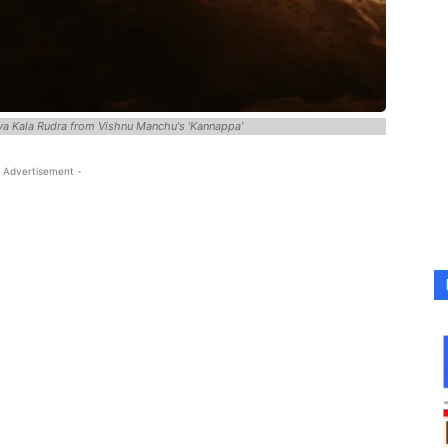
aya Kala Rudra from Vishnu Manchu's 'Kannappa'
 Advertisement -