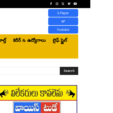
E-Paper
AP
Youtube
ెల్త్‌
కెరీర్ & ఉద్యోగాలు
లైఫ్ స్టైల్
Search