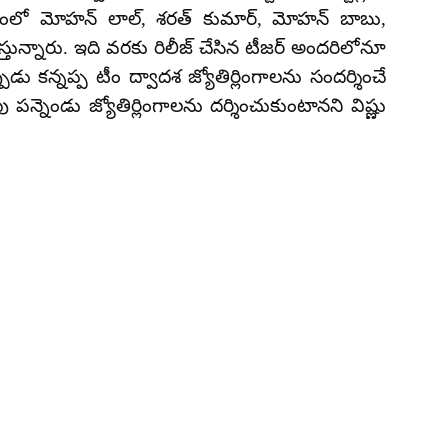
చిత్రంలో మోహన్ లాల్, శరత్ కుమార్, మోహన్ బాబు,
ున్నారు. ఇది వరకు రిలీజ్ చేసిన టీజర్ అందరిలోనూ
ు కన్నప్ప టీం ద్వాదశ జ్యోతిర్లింగాలను సందర్శించే
న్నెండు జ్యోతిర్లింగాలను దర్శించుకుంటానని విష్ణు