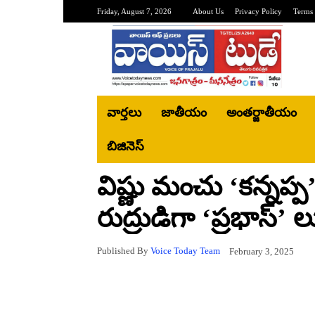
Friday, August 7, 2026
About Us
Privacy Policy
Terms 
వార్తలు
జాతీయం
అంతర్జాతీయం
బిజినెస్‌
విష్ణు మంచు ‘కన్నప్
రుద్రుడిగా ‘ప్రభాస్’ 
Published By
Voice Today Team
February 3, 2025