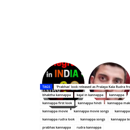
Upasana:
భర్తపై
రివెంజ్
TAGS
'Prabhas' look released as Pralaya Kala Rudra 
తీర్చుకున్న
bhaktha kannappa
kajal in kannappa
kannappa
ఉపాసన..
పాపం
kannappa first look
kannappa hindi
kannappa mak
రామ్
kannappa movie
kannappa movie songs
kannappa 
చరణ్
kannappa rudra look
kannappa songs
kannappa te
prabhas kannappa
rudra kannappa