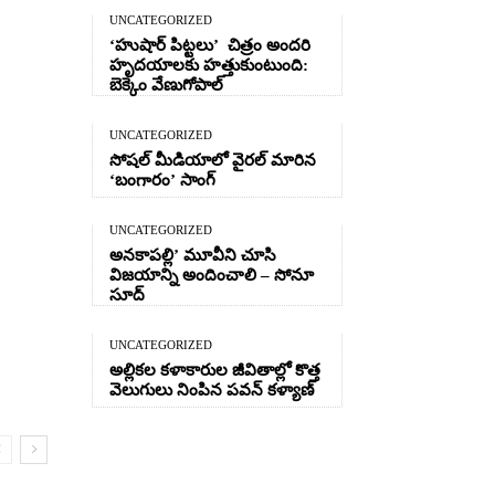
UNCATEGORIZED
‘హుషార్‌ పిట్టలు’ చిత్రం అందరి
హృదయాలకు హత్తుకుంటుంది:
బెక్కెం వేణుగోపాల్‌
UNCATEGORIZED
సోషల్ మీడియాలో వైరల్ మారిన
‘బంగారం’ సాంగ్
UNCATEGORIZED
అనకాపల్లి’ మూవీని చూసి
విజయాన్ని అందించాలి – సోనూ
సూద్
UNCATEGORIZED
అల్లికల కళాకారుల జీవితాల్లో కొత్త
వెలుగులు నింపిన పవన్ కళ్యాణ్