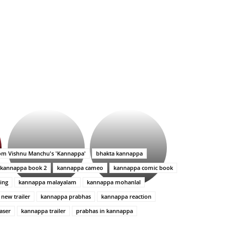
భగవంతుని
కేజీఎఫ్
ప్రసాదం
సినిమాతో
తీర్థం..తులసీదళం
పాన్
లేకుండా
ఇండియా
from Vishnu Manchu's 'Kannappa'
bhakta kannappa
అసంపూర్ణం
స్టార్
kannappa book 2
kannappa cameo
kannappa comic book
హీరోయిన్‏గా
శ్రీనిధి
ing
kannappa malayalam
kannappa mohanlal
శెట్టి.
new trailer
kannappa prabhas
kannappa reaction
aser
kannappa trailer
prabhas in kannappa