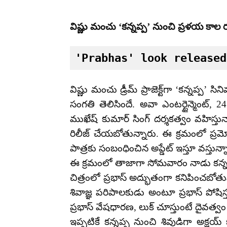
విష్ణు మంచు ‘కన్నప్ప’ నుంచి ప్రళయ కాల రు
'Prabhas' look released
విష్ణు మంచు డ్రీమ్ ప్రాజెక్ట్‌గా ‘కన్నప్ప’
సంగతి తెలిసిందే. అవా ఎంటర్టైన్మెంట్, 24 ఫ్ర
ముఖేష్ కుమార్ సింగ్ దర్శకత్వం వహిస్తున్నా
రిలీజ్ చేయబోతున్నారు. ఈ క్రమంలో ప్రమోష
పాత్రకు సంబంధించిన అప్డేట్ ఇస్తూ వస్తున్న
ఈ క్రమంలో తాజాగా సోమవారం నాడు కన్నప్ప 
చిత్రంలో ప్రభాస్ అద్భుతంగా కనిపించబోతున్
శివాజ్ఞ పరిపాలకుడు అంటూ ప్రభాస్ పోషిస
ప్రభాస్ వేషధారణ, లుక్ చూస్తుంటే దైవత్వం ఉ
ఇప్పటికే కన్నప్ప నుంచి శివుడిగా అక్షయ్ 