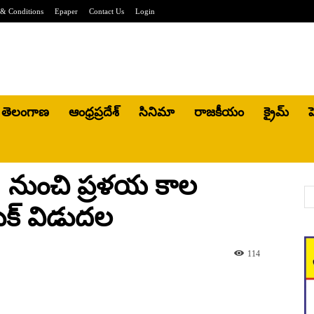
& Conditions
Epaper
Contact Us
Login
తెలంగాణ
ఆంధ్రప్రదేశ్
సినిమా
రాజకీయం
క్రైమ్
హ
ప’ నుంచి ప్రళయ కాల
లుక్ విడుదల
114