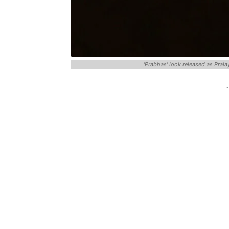
'Prabhas' look released as Pral
-