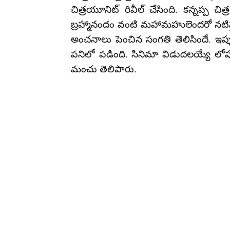
చిత్రయూనిట్ రివీల్ చేసింది. కన్నప్ప 
బ్రహ్మానందం వంటి మహామహులెందరో నటిస్త
అంచనాలు పెంచిన సంగతి తెలిసిందే. ఇప్పుడ
పనిలో పడింది. సినిమా విడుదలయ్యే లోపు ప
మంచు తెలిపారు.