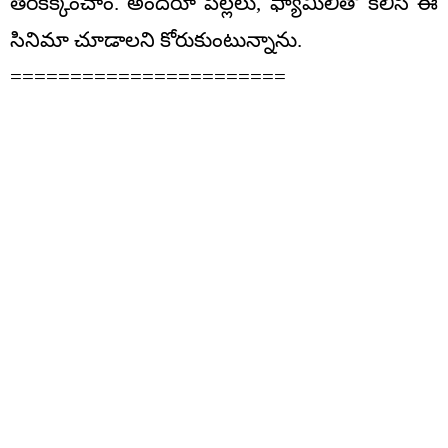
తెరకెక్కించాం. అందరూ పిల్లలు, ఫ్యామిలీతో కలిసి ఈ
సినిమా చూడాలని కోరుకుంటున్నాను.
=======================