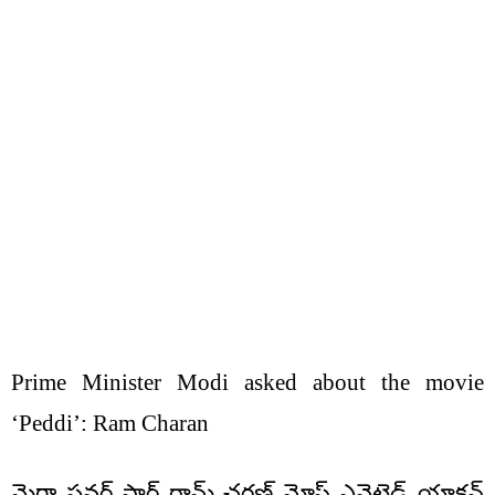
Prime Minister Modi asked about the movie
‘Peddi’: Ram Charan
మెగా పవర్ స్టార్ రామ్ చరణ్ మోస్ట్ ఎవైటెడ్ యాక్షన్