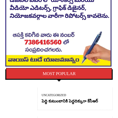
MOST POPULAR
UNCATEGORIZED
పెద్ది కుటుంబానికి పెద్దదిక్కుగా కేసీఆర్