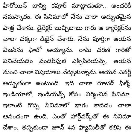
హీరోయిన్ జాన్వి కపూర్ మాట్లాడుతూ.. అందరికీ
నమస్కారం. ఈ సినిమాలో నేను చాలా అద్భుతమైన
పాత్ర చేశాను. డైరెక్టర్ బుచ్చిబాబు గారు ఆ క్యారెక్టర్‌ను
చాలా చక్కగా డిజైన్ చేశారు. నేను పూర్తిగా ఆయన
విజన్‌ను ఫాలో అయ్యాను. రామ్ చరణ్ గారితో
పనిచేయడం వండర్‌ఫుల్ ఎక్స్‌పీరియన్స్. ఆయన
నుంచి చాలా విషయాలు నేర్చుకున్నాను. ఆయన ఎనర్జీ
అద్భుతంగా ఉంటుంది. ఇది చాలా రూటెడ్ ఫిల్మ్.
ఇండియాలో, ఇండియన్స్ కోసం నిర్మించిన సినిమా.
ఇలాంటి గొప్ప సినిమాలో భాగం కావడం చాలా
ఆనందంగా ఉంది. ఎంతో హార్డ్‌వర్క్‌తో ఈ సినిమా
చేశాం. తప్పకుండా జూన్ 4న ఫ్యామిలీతో కలిసి ఈ