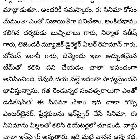
మాట్లాడుతూ.. అందరికీ నమస్కారం. ఈ సినిమా కోసం
మేమంతా ఎంతో నిజాయితీగా పనిచేశాం. అంకితభావం
కలిగిన దర్శకుడు బుచ్చిబాబు గారు, నిర్మాత సతీష్
గారు, లెజెండరీ మ్యూజిక్ డైరెక్టర్ ఏఆర్ రెహమాన్ గారు,
బోమన్ ఇరానీ గారు, దివ్యేందు ఇలా అద్భుతమైన
టీమ్‌తో కలిసి పని చేయడం చాలా ఆనందంగా
అనిపించింది. దేవుడి దయ వల్లే ఇదంతా సాధ్యమైందని
భావిస్తున్నాను. గత రెండున్నర సంవత్సరాలుగా ఎంతో
డెడికేషన్‌తో ఈ సినిమా చేశాం. ఇది చాలా గొప్ప
ఎంటర్‌టైనర్. ప్రేక్షకులను ఇన్‌స్పైర్ చేసే సినిమా. ఈ
సినిమాను పిల్లలతో కలిసి థియేటర్లలో చూడండి. వాళ్లు
చాలా ఇన్‌స్పైర్ అవుతారు. ఇది మట్టి వాసన ఉన్న కథ.