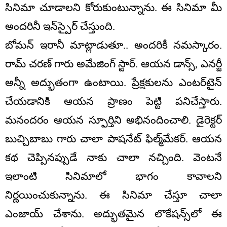
సినిమా చూడాలని కోరుకుంటున్నాను. ఈ సినిమా మీ
అందరినీ ఇన్‌స్పైర్ చేస్తుంది.
బోమన్ ఇరానీ మాట్లాడుతూ.. అందరికీ నమస్కారం.
రామ్ చరణ్ గారు అమేజింగ్ స్టార్. ఆయన డాన్స్, ఎనర్జీ
అన్నీ అద్భుతంగా ఉంటాయి. ప్రేక్షకులను ఎంటర్‌టైన్
చేయడానికి ఆయన ప్రాణం పెట్టి పనిచేస్తారు.
మనందరం ఆయన స్ఫూర్తిని అభినందించాలి. డైరెక్టర్
బుచ్చిబాబు గారు చాలా పాషనేట్ ఫిల్మ్‌మేకర్. ఆయన
కథ చెప్పినప్పుడే నాకు చాలా నచ్చింది. వెంటనే
ఇలాంటి సినిమాలో భాగం కావాలని
నిర్ణయించుకున్నాను. ఈ సినిమా చేస్తూ చాలా
ఎంజాయ్ చేశాను. అద్భుతమైన లొకేషన్స్‌లో ఈ