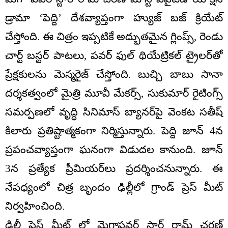
డ్రామా ‘పెద్ది’ దేశవ్యాప్తంగా హ్యుజ్ బజ్ క్రియేట్
చేస్తోంది. ఈ చిత్రం ఇప్పటికే అద్భుతమైన గ్లింప్స్, రెండు
చార్ట్ బస్టర్ పాటలు, పవర్ ఫుల్ థియేట్రికల్ ట్రైలర్‌తో
ప్రేక్షకులను మెస్మరైజ్ చేస్తోంది. బుచ్చి బాబు సానా
దర్శకత్వంలో మైత్రి మూవీ మేకర్స్, సుకుమార్ రైటింగ్స్
సమర్పణలో వృద్ధి సినిమాస్ బ్యానర్‌పై వెంకట సతీష్
కిలారు ప్రతిష్టాత్మకంగా నిర్మిస్తున్నారు. పెద్ది జూన్ 4న
ప్రపంచవ్యాప్తంగా ఘనంగా విడుదల కానుంది. జూన్
3న ప్రత్యేక ప్రీమియర్‌లు ప్రదర్శించనున్నారు. ఈ
నేపధ్యంలో చిత్ర బృందం ఢిల్లీలో గ్రాండ్ ప్రెస్ మీట్
నిర్వహించింది.
ఢిల్లీ ప్రెస్ మీట్ లో మెగాపవర్ స్టార్ రామ్ చరణ్