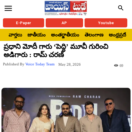
E-Paper
AP
Youtube
వార్తలు
జాతీయం
అంతర్జాతీయం
తెలంగాణ
ఆంధ్రప్రదేశ్
ప్రధాని మోదీ గారు ‘పెద్ది’ మూవీ గురించి
అడిగారు : రామ్ చరణ్
Published By
Voice Today Team
May 28, 2026
69