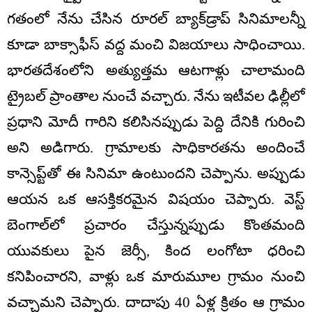
గతంలో నేను చేసిన రూరల్ బ్యాక్‌డ్రాప్ సినిమాలన్నీ
కూడా బాక్సాఫీస్ వద్ద మంచి విజయాలు సాధించాయి.
భారతదేశంలోని అత్యుత్తమ ఆటగాళ్లు చాలామంది
ట్రైబల్ ప్రాంతాల నుంచే వచ్చారు. నేను ఇటీవల ఢిల్లీలో
ప్రధాని మోదీ గారిని కలిసినప్పుడు పెద్ది దేనికి గురించి
అని అడిగారు. గ్రామాలకు సాధికారతను అందించే
కాన్సెప్ట్‌తో ఈ సినిమా ఉంటుందని చెప్పాను. అప్పుడు
ఆయన ఒక ఆసక్తికరమైన విషయం చెప్పారు. వెస్ట్
బెంగాల్‌లో ప్రచారం చేస్తున్నప్పుడు కొంతమంది
యువకులు పైన జెర్సీ, కింద లంగోటా ధరించి
కనిపించారని, వాళ్లు ఒక మారుమూల గ్రామం నుంచి
వచ్చామని చెప్పారు. దాదాపు 40 ఏళ్ల క్రితం ఆ గ్రామం