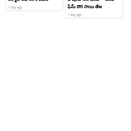
ఫేమ్ దొర సాయి తేజ
1 day ago
1 day ago