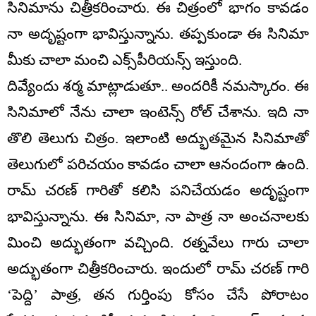
సినిమాను చిత్రీకరించారు. ఈ చిత్రంలో భాగం కావడం
నా అదృష్టంగా భావిస్తున్నాను. తప్పకుండా ఈ సినిమా
మీకు చాలా మంచి ఎక్స్‌పీరియన్స్ ఇస్తుంది.
దివ్యేందు శర్మ మాట్లాడుతూ.. అందరికీ నమస్కారం. ఈ
సినిమాలో నేను చాలా ఇంటెన్స్ రోల్ చేశాను. ఇది నా
తొలి తెలుగు చిత్రం. ఇలాంటి అద్భుతమైన సినిమాతో
తెలుగులో పరిచయం కావడం చాలా ఆనందంగా ఉంది.
రామ్ చరణ్ గారితో కలిసి పనిచేయడం అదృష్టంగా
భావిస్తున్నాను. ఈ సినిమా, నా పాత్ర నా అంచనాలకు
మించి అద్భుతంగా వచ్చింది. రత్నవేలు గారు చాలా
అద్భుతంగా చిత్రీకరించారు. ఇందులో రామ్ చరణ్ గారి
‘పెద్ది’ పాత్ర, తన గుర్తింపు కోసం చేసే పోరాటం