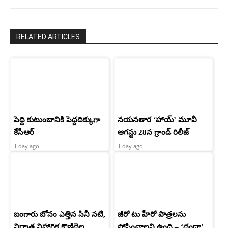
RELATED ARTICLES
పెద్ది కుటుంబానికి పెద్దదిక్కుగా
నయనతార ‘హాయ్’ మూవీ
కేసీఆర్
ఆగస్టు 28న గ్రాండ్ రిలీజ్
1 day ago
1 day ago
బంగారు బోనం ఎత్తిన సినీ నటి,
జీరో టు హీరో పాత్రలను
నిర్మాత నిహారిక కొణిదెల
పోషించాలని ఉంది – ‘దందా’