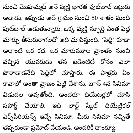
నుంచి మొహమ్మద్ అనే వ్యక్తి భారత ఫుట్‌బాల్ జట్టుకు
ఆడాడు. ఇప్పుడు అదే గ్రామం నుంచి 80 శాతం మంది
ఫుట్‌బాల్ ఆడుతున్నారు. ఒక్క వ్యక్తి స్ఫూర్తి ఎంత పెద్ద
మార్పు తీసుకురాగలదో అది చూపిస్తుంది. ‘పెద్ది’ కూడా
అలాంటి ఒక కథ. ఒక మారుమూల ప్రాంతం నుంచి
వచ్చిన యువకుడు తన ఐడెంటిటీ కోసం ఎలా
పోరాడాడనేది పెద్దిలో చూస్తారు. ఈ పాత్రకు ఏం
కావాలో అంతా ప్రాణం పెట్టి చేశాను. జూన్ 4న సినిమా
విడుదల అవుతోంది. అందరూ థియేటర్లలో చూసి
సపోర్ట్ చేయాలి. ఇది లార్జ్ స్కేల్ థియేట్రికల్
ఎక్స్‌పీరియన్స్ ఇచ్చే సినిమా. మీకు సినిమా నచ్చితే
తప్పకుండా ప్రమోట్ చేయండి. అందరికీ థాంక్యూ.