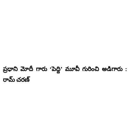
ప్రధాని మోదీ గారు ‘పెద్ది’ మూవీ గురించి అడిగారు :
రామ్ చరణ్