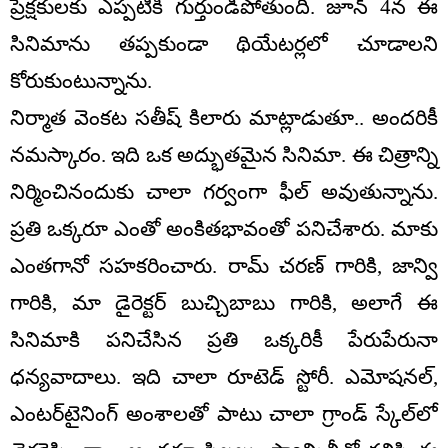
ప్రేక్షకులకు ఎప్పటికీ గుర్తుండిపోతుంది. జూన్ 4న ఈ
సినిమాను తప్పకుండా థియేటర్లలో చూడాలని
కోరుకుంటున్నాను.
నిర్మాత వెంకట సతీష్ కిలారు మాట్లాడుతూ.. అందరికీ
నమస్కారం. ఇది ఒక అద్భుతమైన సినిమా. ఈ చిత్రాన్ని
నిర్మించినందుకు చాలా గర్వంగా ఫీల్ అవుతున్నాను.
ప్రతి ఒక్కరూ ఎంతో అంకితభావంతో పనిచేశారు. మాకు
ఎంతగానో సహకరించారు. రామ్ చరణ్ గారికి, జాన్వి
గారికి, మా డైరెక్టర్ బుచ్చిబాబు గారికి, అలాగే ఈ
సినిమాకి పనిచేసిన ప్రతి ఒక్కరికీ పేరుపేరునా
ధన్యవాదాలు. ఇది చాలా రూటెడ్ స్టోరీ. ఎమోషనల్,
ఎంటర్‌టైనింగ్ అంశాలతో పాటు చాలా గ్రాండ్ స్కేల్‌లో