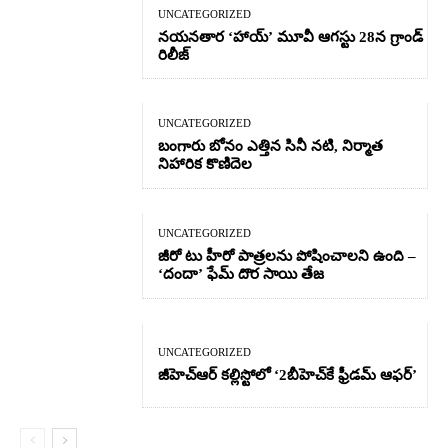
UNCATEGORIZED
నయనతార ‘హాయ్’ మూవీ ఆగస్టు 28న గ్రాండ్
రిలీజ్
UNCATEGORIZED
బంగారు బోనం ఎత్తిన సినీ నటి, నిర్మాత
నిహారిక కొణిదెల
UNCATEGORIZED
జీరో టు హీరో పాత్రలను పోషించాలని ఉంది –
‘దందా’ ఫేమ్ దొర సాయి తేజ
UNCATEGORIZED
జీహెచ్ఆర్‌ కల్లిస్టోలో ‘2బీహెచ్‌కే ఫ్రీడమ్ ఆఫర్’