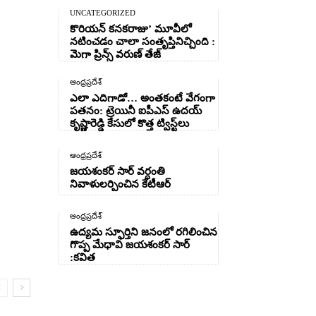
UNCATEGORIZED
కొరియన్ కనకరాజు’ మూవీలో
నటించడం చాలా సంతృప్తినిచ్చింది :
మెగా ప్రిన్స్ వరుణ్ తేజ్
ఆంధ్రప్రదేశ్
ఎలా ఎదిగాడో… అంతకంటే వేగంగా
పతనం: ట్రెయినీ ఐపీఎస్ ఉదయ్
కృష్ణారెడ్డి కేసులో కొత్త ట్విస్ట్‌లు
ఆంధ్రప్రదేశ్
జయశంకర్ సార్ వర్ధంతి
నివాళులర్పించిన కేటీఆర్
ఆంధ్రప్రదేశ్
ఉద్యమ స్ఫూర్తిని జనంలో రగిలించిన
గొప్ప మేధావి జయశంకర్ సార్
:కవిత