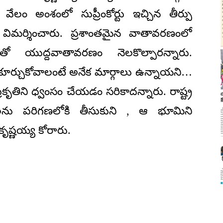
లం అంశంలో సుప్రీంకోర్టు ఇచ్చిన తీర్పు
దని విమర్శించారు. ప్రశాంతమైన వాతావరణంలో
లతో యుద్దవాతావరణం నెలకొల్పారన్నారు.
ూర్చుకోవాలంటే అనేక మార్గాలు ఉన్నాయని…
ప్రకృతిని ధ్వంసం చేయడం సరికాదన్నారు. రాష్ట్ర
్ లను పరిగణలోకి తీసుకుని , ఆ భూమిని
కృష్ణయ్య కోరారు.