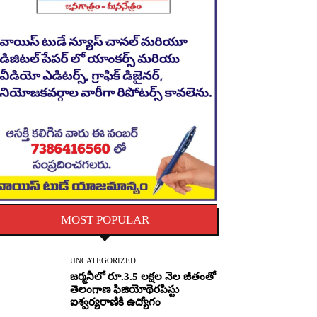
MOST POPULAR
UNCATEGORIZED
జర్మనీలో రూ.3.5 లక్షల నెల జీతంతో
తెలంగాణ ఫిజియోథెరపిస్టు
ఐశ్వర్యరాణికి ఉద్యోగం