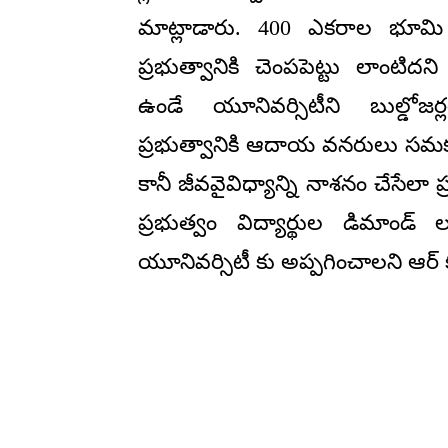
మాట్లాడారు. 400 ఎకరాల భూమి వే
ప్రభుత్వానికి చెంపపెట్టు లాంటి
ఉండే యూనివర్సిటీని బుల్డోజర్
ప్రభుత్వానికి ఆదాయ వనరులు సమక
కానీ జీవవైవిధ్యాన్ని నాశనం చేసేలా 
ప్రభుత్వం విద్యార్థుల డిమాండ
యూనివర్సిటీ కు అప్పగించాలని ఆర్ 