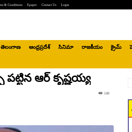
ms & Conditions
Epaper
Contact Us
Login
తెలంగాణ
ఆంధ్రప్రదేశ్
సినిమా
రాజకీయం
క్రైమ్
హ
ు పట్టిన ఆర్ కృష్ణయ్య
149