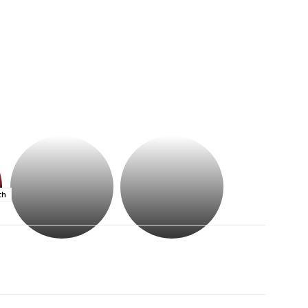
భగవంతుని
కేజీఎఫ్
ప్రసాదం
సినిమాతో
తీర్థం..తులసీదళం
పాన్
లేకుండా
ఇండియా
ch
అసంపూర్ణం
స్టార్
హీరోయిన్‏గా
శ్రీనిధి
శెట్టి.