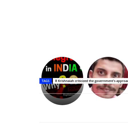
Upasana:
భర్తపై
రివెంజ్
TAGS
R Krishnaiah criticized the government's approa
తీర్చుకున్న
ఉపాసన..
పాపం
రామ్
చరణ్
Share