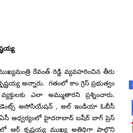
ష్ణయ్య
్యమంత్రి రేవంత్ రెడ్డి వ్యవహరించిన తీరు
ష్ణయ్య అన్నారు. గతంలో కాం గ్రెస్ ప్రభుత్వం
్యక్తులకు ఎలా అమ్ముతారని ప్రశ్నించారు.
ూడెంట్స్ అసోసియేషన్ , అల్ ఇండియా ఓబీసీ
సీ ఆధ్వర్యంలో హైదరాబాద్ బషీర్ బాగ్ ప్రెస్
లో ఆర్ కృష్ణయ్య ముఖ్య అతిధిగా పాల్గొని