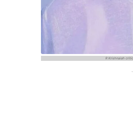
R Krishnaiah crit
-