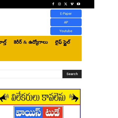
E-Paper
AP
Youtube
ెల్త్‌
కెరీర్ & ఉద్యోగాలు
లైఫ్ స్టైల్
Search