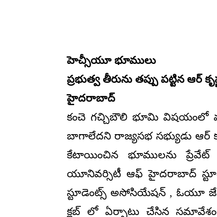
హెచ్సీయూ భూములు
ప్రభుత్వ తీరును తప్పు పట్టిన ఆర్ కృ
హైదరాబాద్
కంచె గచ్చిబౌలి భూమి విషయంలో ముఖ
బాగాలేదని రాజ్యసభ సభ్యుడు ఆర్ కృ
కేటాయించిన భూములను ప్రేవేట్ వ
యూనివర్సిటీ ఆఫ్ హైదరాబాద్ స్ట
స్టూడెంట్స్ అసోసియేషన్ , ఓయూ జేఏ
క్లబ్ లో ఏర్పాటు చేసిన సమావేశం