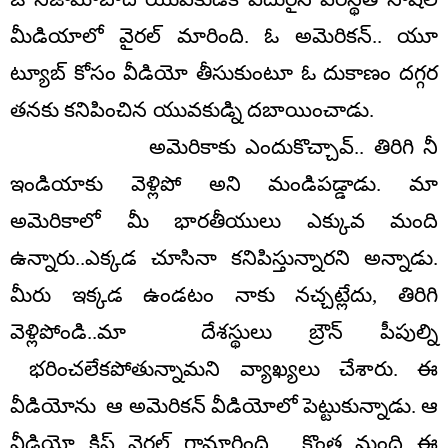
మీడియాలో వైరల్ మారింది. ఓ అమెరికన్.. యూ
ట్యూబ్ కోసం వీడియో తీసుకుంటూ ఓ దుకాణం దగ్గర
తనకు కనిపించిన యువకుడ్ని దబాయించాడు.
అమెరికాకు ఎందుకొచ్చావ్.. తిరిగి నీ
ఇండియాకు వెళ్లిపో అని మండిపడ్డాడు. మా
అమెరికాలో మీ భారతీయులు ఎక్కువ మంది
ఉన్నారు..ఎక్కడ చూసినా కనిపిస్తున్నారని అన్నాడు.
మీరు ఇక్కడ ఉండటం నాకు నచ్చట్లేదు, తిరిగి
వెళ్లిపోండి..మా దేశస్థులు బ్రౌన్ పీపుల్ని
భరించలేకపోతున్నామని వ్యాఖ్యలు చేశారు. ఈ
వీడియోను ఆ అమెరికన్ వీడియోలో పెట్టుకున్నాడు. ఆ
వీడియో క్లిప్ వైరల్ గామారింది. కొంత మంది ఈ