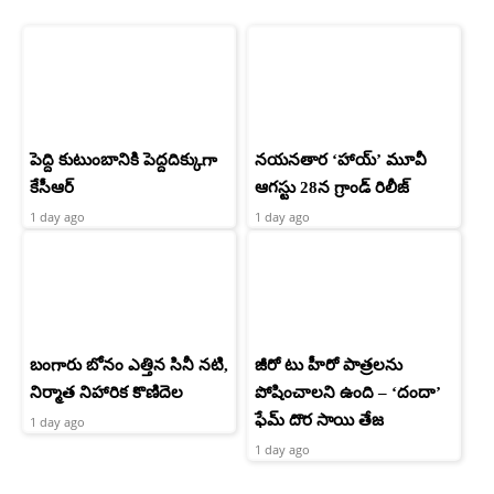
పెద్ది కుటుంబానికి పెద్దదిక్కుగా
నయనతార ‘హాయ్’ మూవీ
కేసీఆర్
ఆగస్టు 28న గ్రాండ్ రిలీజ్
1 day ago
1 day ago
బంగారు బోనం ఎత్తిన సినీ నటి,
జీరో టు హీరో పాత్రలను
నిర్మాత నిహారిక కొణిదెల
పోషించాలని ఉంది – ‘దందా’
ఫేమ్ దొర సాయి తేజ
1 day ago
1 day ago