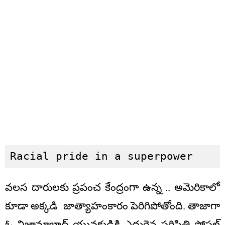
Racial pride in a superpower
వలస దారులకు ప్రపంచ కేంద్రంగా ఉన్న .. అమెరికాలో
కూడా అక్కడి జాత్యాహంకారం పెరిగిపోతోంది. తాజాగా
ఓ నిజామాబాద్ యువకుడికి ఎదురైన పరిస్థితి సోషల్