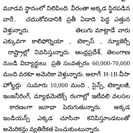
మూడవ స్థానంలో నిలిపింది. వీరంతా అక్కడ స్థిరపడిన
వారే.. చదుుకోవడానికి ప్రతీ ఏడాది పెద్ద ఎత్తున
వెళ్తున్నారు. తెలుగు మాట్లాడే వారు
ఎక్కువగా కాలిఫోర్నియా , టెక్సాస్ , న్యూజెర్సీ
రాష్ట్రాల్లో నివసిస్తున్నారు. ఆంధ్రప్రదేశ్, తెలంగాణ
నుండి విద్యార్థులు ప్రతి సంవత్సరం 60,000-70,000
మంది వరకూ అమెరికా వెళ్తున్నారు. అలాగే H-1B వీసా
హోల్డర్లు సుమారు 10,000 మంది , సైన్స్, టెక్నాలజీ,
ఇంజనీరింగ్, మ్యాథమెటిక్స్ రంగాల్లో ఇటీవలి వలసల
కారణంగా జనాభా పెరుగుతున్నారు. అక్కడ
ఇండియన్స్ ఎక్కడ చూసినా కనిపిస్తూండటంతో
అమెరికన్లు వ్యతిరేకత పెంచుకుంటున్నారు.