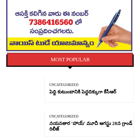
MOST POPULAR
UNCATEGORIZED
పెద్ది కుటుంబానికి పెద్దదిక్కుగా కేసీఆర్
UNCATEGORIZED
నయనతార ‘హాయ్’ మూవీ ఆగస్టు 28న గ్రాండ్
రిలీజ్