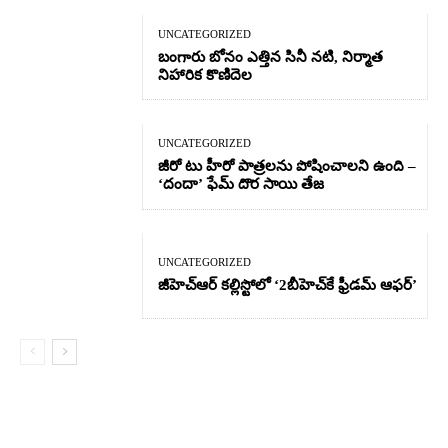
UNCATEGORIZED
బంగారు బోనం ఎత్తిన సినీ నటి, నిర్మాత
నిహారిక కొణిదెల
UNCATEGORIZED
జీరో టు హీరో పాత్రలను పోషించాలని ఉంది –
‘దందా’ ఫేమ్ దొర సాయి తేజ
UNCATEGORIZED
జీహెచ్ఆర్‌ కల్లిస్టోలో ‘2బీహెచ్‌కే ఫ్రీడమ్ ఆఫర్’