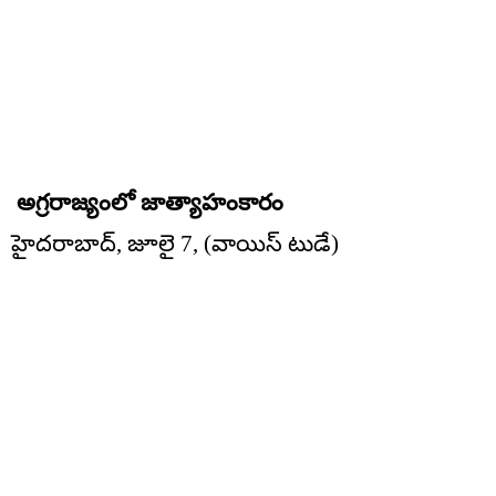
అగ్రరాజ్యంలో జాత్యాహంకారం
హైదరాబాద్, జూలై 7, (వాయిస్ టుడే)