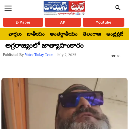
E-Paper
AP
Youtube
వార్తలు
జాతీయం
అంతర్జాతీయం
తెలంగాణ
ఆంధ్రప్రదేశ్
అగ్రరాజ్యంలో జాత్యాహంకారం
Published By
Voice Today Team
July 7, 2025
83