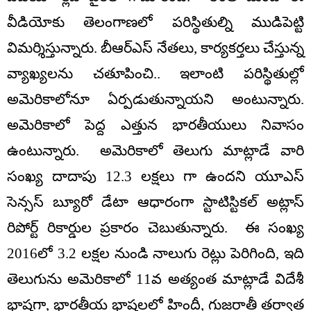
వీడియోకు తెలంగాణలో పరిస్థితుల్ని ముడిపెట్టి
విమర్శిస్తున్నారు. బీఆర్ఎస్ నేతలు, కార్యకర్తలు చేస్తున్న
వ్యాఖ్యలను చతూపించి.. ఇలాంటి పరిస్థితుల్లో
అమెరికాలోనూ ఏర్పడుతున్నాయని అంటున్నారు.
అమెరికాలో పెద్ద ఎత్తున భారతీయులు నివాసం
ఉంటున్నారు. అమెరికాలో తెలుగు మాట్లాడే వారి
సంఖ్య దాదాపు 12.3 లక్షలు గా ఉందని యూఎస్
సెన్సస్ బ్యూరో డేటా ఆధారంగా స్టాటిస్టికల్ అట్లాస్
రిపోర్ట్ రికార్డుల ప్రకారం చెబుతున్నారు. ఈ సంఖ్య
2016లో 3.2 లక్షల నుండి నాలుగు రెట్లు పెరిగింది, ఇది
తెలుగును అమెరికాలో 11వ అత్యంత మాట్లాడే విదేశీ
భాషగా, భారతీయ భాషలలో హిందీ, గుజరాతీ తర్వాత