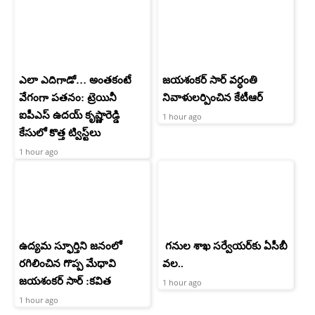
ఎలా ఎదిగాడో… అంతకంటే
జయశంకర్ సార్ వర్ధంతి
వేగంగా పతనం: ట్రెయినీ
నివాళులర్పించిన కేటీఆర్
ఐపీఎస్ ఉదయ్ కృష్ణారెడ్డి
1 hour ago
కేసులో కొత్త ట్విస్ట్‌లు
1 hour ago
ఉద్యమ స్ఫూర్తిని జనంలో
గనుల శాఖ సర్వేయర్‌కు ఏసీబీ
రగిలించిన గొప్ప మేధావి
వల..
జయశంకర్ సార్ :కవిత
1 hour ago
1 hour ago