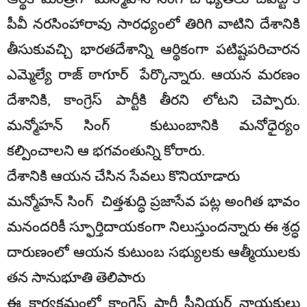
పీవీ నరసింహారావు సారధ్యంలో తిరిగి వాటిని దేశానికి
తీసుకువచ్చి భారతదేశాన్ని ఆర్థికంగా పటిష్టపరిచారన
ఎమ్మెల్యే రాజ్ ఠాగూర్ పేర్కొన్నారు. ఆయన మరణం
దేశానికి, కాంగ్రెస్ పార్టీకి తీరని లోటని చెప్పారు.
మన్మోహన్ సింగ్ కుటుంబానికి మనోధైర్యం
కల్పించాలని ఆ భగవంతున్ని కోరారు.
దేశానికి ఆయన చేసిన సేవలు కొనియాడారు
మన్మోహన్ సింగ్ చిత్తశుద్ధి ప్రజాసేవ పట్ల అంగిత భావం
మనందరికీ స్ఫూర్తిదాయకంగా నిలుస్తుందన్నారు ఈ శ్రద్ధ
దారుణంలో ఆయన కుటుంబ సభ్యులకు ఆత్మీయులకు
తన సానుభూతి తెలిపారు
ఈ కార్యక్రమంలో కాంగ్రెస్ పార్టీ సీనియర్ నాయకులు