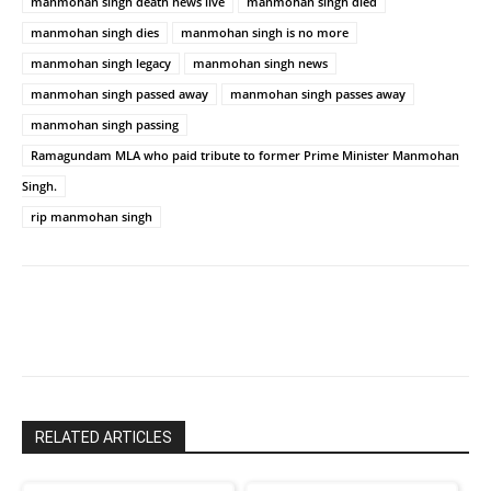
manmohan singh death news live
manmohan singh died
manmohan singh dies
manmohan singh is no more
manmohan singh legacy
manmohan singh news
manmohan singh passed away
manmohan singh passes away
manmohan singh passing
Ramagundam MLA who paid tribute to former Prime Minister Manmohan
Singh.
rip manmohan singh
RELATED ARTICLES