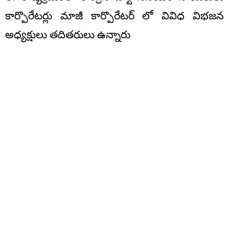
కార్పొరేటర్లు మాజీ కార్పొరేటర్ లో వివిధ విభజన
అధ్యక్షులు తదితరులు ఉన్నారు