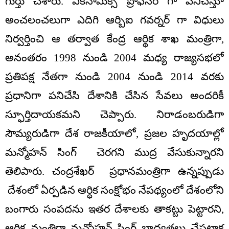
గుర్తు చేశారు. ఎకనామిక్స్ ప్రొఫెసర్ గా పనిచేస్తూ
అంచలంచలుగా ఎదిగి ఆర్బిఐ గవర్నర్ గా విధులు
నిర్వర్తించి ఆ తర్వాత కేంద్ర ఆర్థిక శాఖ మంత్రిగా,
అనంతరం 1998 నుండి 2004 మధ్య రాజ్యసభలో
ప్రతిపక్ష నేతగా నుండి 2004 నుండి 2014 వరకు
ప్రధానిగా పనిచేసి దేశానికి చేసిన సేవలు అందరికీ
స్ఫూర్తిదాయకమని చెప్పారు. నిరాడంబరుడిగా
సౌమ్యరుడిగా దేశ రాజకీయాలో, ప్రజల హృదయాల్లో
మన్మోహన్ సింగ్ చెరగని ముద్ర వేసుకున్నారని
తెలిపారు. చంద్రశేఖర్ ప్రధానమంత్రిగా ఉన్నప్పుడు
దేశంలో ఏర్పడిన ఆర్థిక సంక్షోభం నేపథ్యంలో దేశంలోని
బంగారు సంపదను ఇతర దేశాలకు తాకట్టు పెట్టారని,
ఆర్థిక మంత్రిగా మన్మోహన్ సింగ్ బాధ్యతలు చేపట్టాక