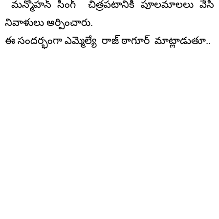
మన్మోహన్ సింగ్ చిత్రపటానికి పూలమాలలు వేసి
నివాళులు అర్పించారు.
ఈ సందర్భంగా ఎమ్మెల్యే రాజ్ ఠాగూర్ మాట్లాడుతూ..