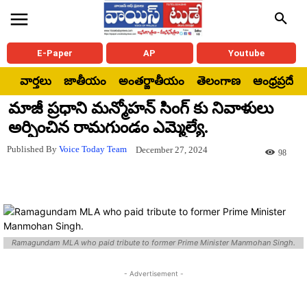
E-Paper
AP
Youtube
వార్తలు
జాతీయం
అంతర్జాతీయం
తెలంగాణ
ఆంధ్రప్రదేశ్
మాజీ ప్రధాని మన్మోహన్ సింగ్ కు నివాళులు
అర్పించిన రామగుండం ఎమ్మెల్యే.
Published By
Voice Today Team
December 27, 2024
98
Ramagundam MLA who paid tribute to former Prime Minister Manmohan Singh.
- Advertisement -