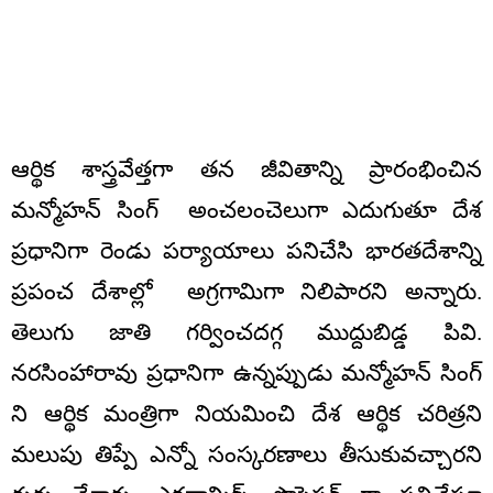
ఆర్థిక శాస్త్రవేత్తగా తన జీవితాన్ని ప్రారంభించిన
మన్మోహన్ సింగ్ అంచలంచెలుగా ఎదుగుతూ దేశ
ప్రధానిగా రెండు పర్యాయాలు పనిచేసి భారతదేశాన్ని
ప్రపంచ దేశాల్లో అగ్రగామిగా నిలిపారని అన్నారు.
తెలుగు జాతి గర్వించదగ్గ ముద్దుబిడ్డ పివి.
నరసింహారావు ప్రధానిగా ఉన్నప్పుడు మన్మోహన్ సింగ్
ని ఆర్థిక మంత్రిగా నియమించి దేశ ఆర్థిక చరిత్రని
మలుపు తిప్పే ఎన్నో సంస్కరణాలు తీసుకువచ్చారని