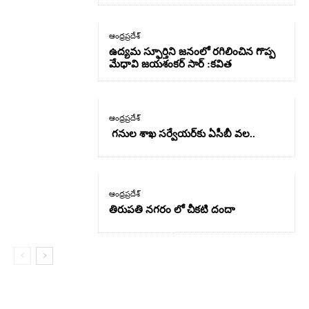
ఆంధ్రప్రదేశ్
ఉద్యమ స్ఫూర్తిని జనంలో రగిలించిన గొప్ప
మేధావి జయశంకర్ సార్ :కవిత
ఆంధ్రప్రదేశ్
గనుల శాఖ సర్వేయర్‌కు ఏసీబీ వల..
ఆంధ్రప్రదేశ్
తిరుపతి నగరం లో చీకటి దందా