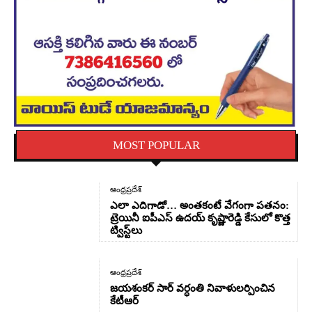
MOST POPULAR
ఆంధ్రప్రదేశ్
ఎలా ఎదిగాడో… అంతకంటే వేగంగా పతనం:
ట్రెయినీ ఐపీఎస్ ఉదయ్ కృష్ణారెడ్డి కేసులో కొత్త
ట్విస్ట్‌లు
ఆంధ్రప్రదేశ్
జయశంకర్ సార్ వర్ధంతి నివాళులర్పించిన
కేటీఆర్