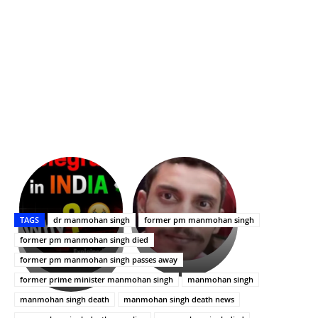
భగవంతుని
కేజీఎఫ్
ప్రసాదం
Upasana:
సినిమాతో
తీర్థం..తులసీదళం
భర్తపై
పాన్
TAGS
dr manmohan singh
former pm manmohan singh
లేకుండా
రివెంజ్
ఇండియా
అసంపూర్ణం
తీర్చుకున్న
స్టార్
former pm manmohan singh died
ఉపాసన..
హీరోయిన్‏గా
former pm manmohan singh passes away
పాపం
శ్రీనిధి
former prime minister manmohan singh
manmohan singh
రామ్
శెట్టి.
చరణ్
manmohan singh death
manmohan singh death news