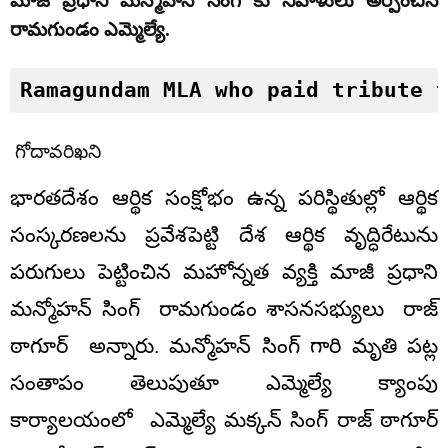
మాజీ ప్రధాని మన్మోహన్ సింగ్ కు నివాళులు అర్పించిన
రామగుండం ఎమ్మెల్యే.
Ramagundam MLA who paid tribute 
గోదావరిఖని
భారతదేశం ఆర్థిక సంక్షోభం ఉన్న పరిస్థితుల్లో ఆర్థిక
సంస్కరణలను ప్రవేశపెట్టి దేశ ఆర్థిక వృద్ధిరేటును
పరుగులు పెట్టించిన మహోన్నత వ్యక్తి మాజీ ప్రధాని
మన్మోహన్ సింగ్ రామగుండం శాసనసభ్యులు రాజ్
ఠాగూర్ అన్నారు. మన్మోహన్ సింగ్ గారి మృతి పట్ల
సంతాపం తెలుపుతూ ఎమ్మెల్యే క్యాంపు
కార్యాలయంలో ఎమ్మెల్యే మక్కన్ సింగ్ రాజ్ ఠాగూర్