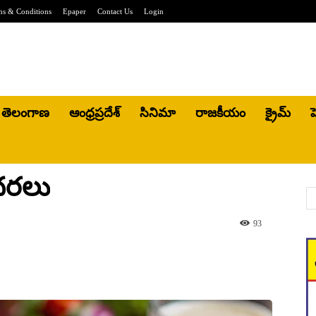
ms & Conditions
Epaper
Contact Us
Login
తెలంగాణ
ఆంధ్రప్రదేశ్
సినిమా
రాజకీయం
క్రైమ్
హ
 ధరలు
93