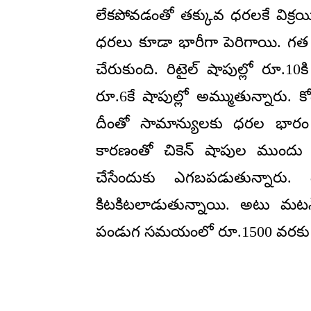
లేకపోవడంతో తక్కువ ధరలకే విక్రయిస
ధరలు కూడా భారీగా పెరిగాయి. గత 
చేరుకుంది. రిటైల్ షాపుల్లో రూ.10క
రూ.6కే షాపుల్లో అమ్ముతున్నారు. 
దీంతో సామాన్యులకు ధరల భారం త
కారణంతో చికెన్ షాపుల ముందు జ
చేసేందుకు ఎగబపడుతున్నారు. 
కిటకిటలాడుతున్నాయి. అటు మట
పండుగ సమయంలో రూ.1500 వరకు పలక