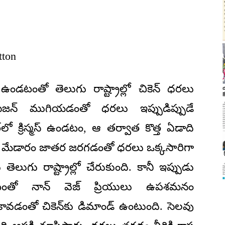
tton
డటంతో తెలుగు రాష్ట్రాల్లో చికెన్ ధరలు
సీజన్ ముగియడంతో ధరలు ఇప్పుడిప్పుడే
్‌లో క్రిస్మస్ ఉండటం, ఆ తర్వాత కొత్త ఏడాది
, మేడారం జాతర జరగడంతో ధరలు ఒక్కసారిగా
తెలుగు రాష్ట్రాల్లో చేరుకుంది. కానీ ఇప్పుడు
ండటంతో నాన్ వెజ్ ప్రియులు ఉపశమనం
ావడంతో చికెన్‌కు డిమాండ్ ఉంటుంది. సెలవు