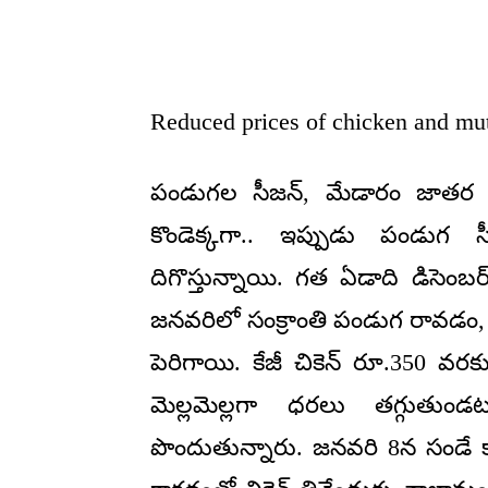
Reduced prices of chicken and mu
పండుగల సీజన్, మేడారం జాతర ఉం
కొండెక్కగా.. ఇప్పుడు పండుగ 
దిగొస్తున్నాయి. గత ఏడాది డిసెంబర
జనవరిలో సంక్రాంతి పండుగ రావడం
పెరిగాయి. కేజీ చికెన్ రూ.350 వరకు 
మెల్లమెల్లగా ధరలు తగ్గుతు
పొందుతున్నారు. జనవరి 8న సండే క