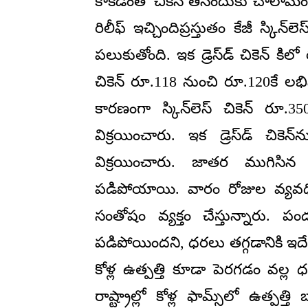
కాకడంతో చికెన్ తినేందుకు చాలామంది 
రిలీఫ్ ఇచ్చిందిప్రస్తుతం కేజీ స్కి
పలుకుతోంది. ఇక డ్రెస్‌డ్ చికెన్ 
చికెన్ రూ.118 నుంచి రూ.120కే 
కారణంగా స్కిన్‌లెస్ చికెన్ రూ
విక్రయించారు. ఇక డ్రెస్‌డ్ చికె
విక్రయించారు. జాతర ముగిస
పడిపోయాయి. వారం రోజుల వ్యవధిల
సంతోషం వ్యక్తం చేస్తున్నారు. 
పడిపోయిందని, ధరలు తగ్గడానికి ఇద
కోళ్ల ఉత్పత్తి కూడా పెరగడం వల్
రాష్ట్రాల్లో కోళ్ల ఫామ్స్‌లో ఉత్పత్తి