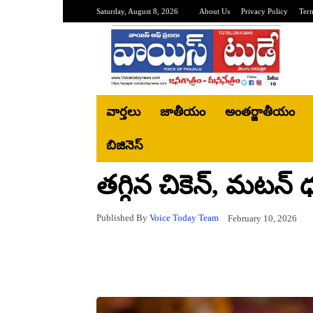
Saturday, August 8, 2026
About Us
Privacy Policy
Ter
వార్తలు
జాతీయం
అంతర్జాతీయం
బిజినెస్‌
తగ్గిన చికెన్, మటన్
Published By
Voice Today Team
February 10, 2026