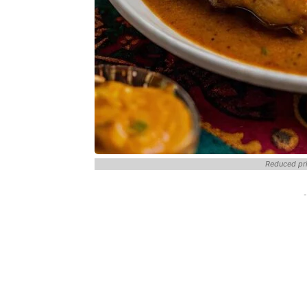
Reduced pri
-