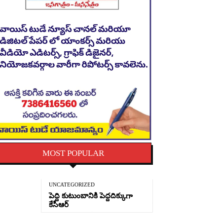
MOST POPULAR
UNCATEGORIZED
పెద్ది కుటుంబానికి పెద్దదిక్కుగా
కేసీఆర్