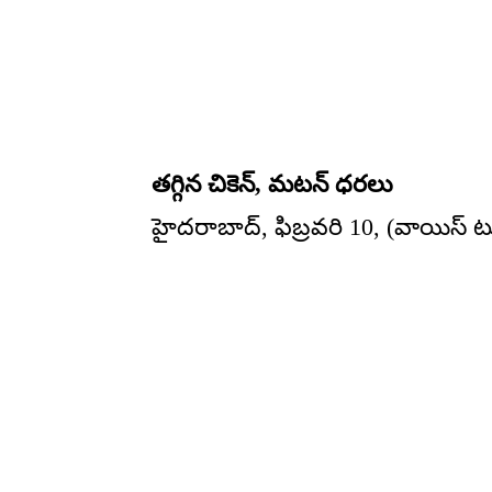
తగ్గిన చికెన్, మటన్ ధరలు
హైదరాబాద్, ఫిబ్రవరి 10, (వాయిస్ ట