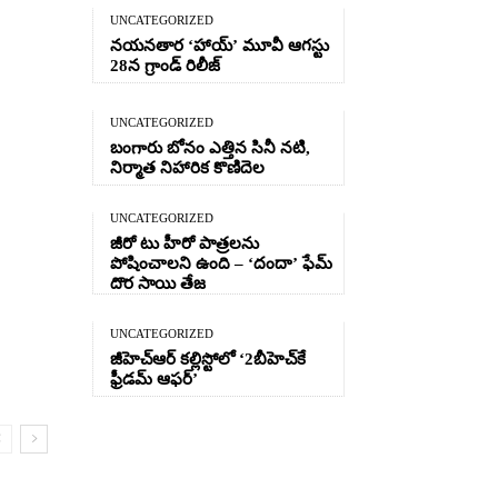
UNCATEGORIZED
నయనతార ‘హాయ్’ మూవీ ఆగస్టు
28న గ్రాండ్ రిలీజ్
UNCATEGORIZED
బంగారు బోనం ఎత్తిన సినీ నటి,
నిర్మాత నిహారిక కొణిదెల
UNCATEGORIZED
జీరో టు హీరో పాత్రలను
పోషించాలని ఉంది – ‘దందా’ ఫేమ్
దొర సాయి తేజ
UNCATEGORIZED
జీహెచ్ఆర్‌ కల్లిస్టోలో ‘2బీహెచ్‌కే
ఫ్రీడమ్ ఆఫర్’