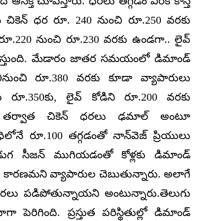
ఆసక్తి చూపిస్తారు. ధరలు తగ్గడం వీరికి కాస్త
న్‌లెస్ చికెన్ ధర రూ. 240 నుంచి రూ.250 వరకు
కిలో రూ.220 నుంచి రూ.230 వరకు ఉండగా.. లైవ్
లభిస్తుంది. మేడారం జాతర సమయంలో డిమాండ్
.350నుంచి రూ.380 వరకు కూడా వ్యాపారులు
న్‌ను రూ.350కు, లైవ్ కోడిని రూ.200 వరకు
ిన తర్వాత చికెన్ ధరలు ఢమాల్ అంటూ
ోనే రూ.100 తగ్గడంతో నాన్‌వెజ్ ప్రియులు
పండుగ సీజన్ ముగియడంతో కోళ్లకు డిమాండ్
ే కారణమని వ్యాపారుల చెబుతున్నారు. అలాగే
ల ధరలు పడిపోతున్నాయని అంటున్నారు.తెలుగు
 బాగా పెరిగింది. ప్రస్తుత పరిస్థితుల్లో డిమాండ్