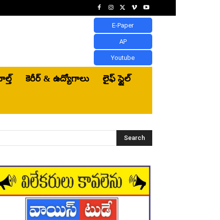
E-Paper
AP
Youtube
ెల్త్‌
కెరీర్ & ఉద్యోగాలు
లైఫ్ స్టైల్
Search