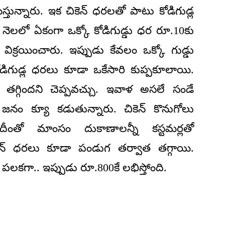
్తున్నారు. ఇక చికెన్ ధరలతో పాటు కోడిగుడ్ల
నెలలో ఏకంగా ఒక్కో కోడిగుడ్డు ధర రూ.10కు
ి విక్రయించారు. ఇప్పుడు కేవలం ఒక్కో గుడ్డు
కోడిగుడ్ల ధరలు కూడా ఒకేసారి కుప్పకూలాయి.
గ్గిందని చెప్పవచ్చు. ఇవాళ అసలే సండే
నం క్యూ కడుతున్నారు. చికెన్ కొనుగోలు
దీంతో మాంసం దుకాణాలన్నీ కస్టమర్లతో
న్ ధరలు కూడా పండుగ తర్వాత తగ్గాయి.
గా.. ఇప్పుడు రూ.800కే లభిస్తోంది.