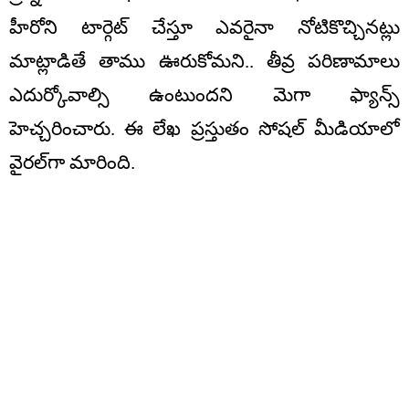
హీరోని టార్గెట్ చేస్తూ ఎవరైనా నోటికొచ్చినట్లు
మాట్లాడితే తాము ఊరుకోమని.. తీవ్ర పరిణామాలు
ఎదుర్కోవాల్సి ఉంటుందని మెగా ఫ్యాన్స్
హెచ్చరించారు. ఈ లేఖ ప్రస్తుతం సోషల్‌ మీడియాలో
వైరల్‌గా మారింది.