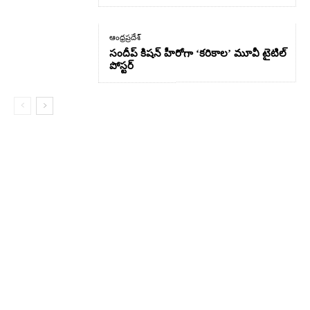
ఆంధ్రప్రదేశ్
సందీప్ కిషన్ హీరోగా ‘కరికాల’ మూవీ టైటిల్
పోస్టర్