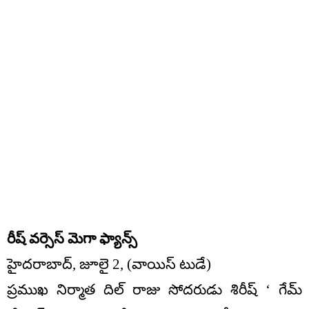
రీష్ వర్సెస్ మెగా ఫ్యాన్స్
హైదరాబాద్, జూలై 2, (వాయిస్ టుడే)
ప్రముఖ నిర్మాత దిల్ రాజు సోదరుడు శిరీష్ ‘ గేమ్