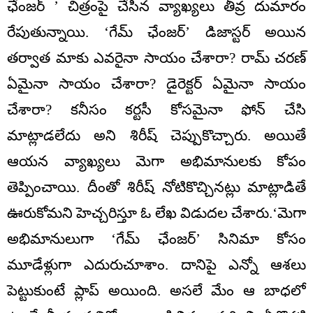
ఛేంజర్ ’ చిత్రంపై చేసిన వ్యాఖ్యలు తీవ్ర దుమారం
రేపుతున్నాయి. ‘గేమ్ ఛేంజర్’ డిజాస్టర్ అయిన
తర్వాత మాకు ఎవరైనా సాయం చేశారా? రామ్ చరణ్
ఏమైనా సాయం చేశారా? డైరెక్టర్ ఏమైనా సాయం
చేశారా? కనీసం కర్టసీ కోసమైనా ఫోన్ చేసి
మాట్లాడలేదు అని శిరీష్ చెప్పుకొచ్చారు. అయితే
ఆయన వ్యాఖ్యలు మెగా అభిమానులకు కోపం
తెప్పించాయి. దీంతో శిరీష్ నోటికొచ్చినట్లు మాట్లాడితే
ఊరుకోమని హెచ్చరిస్తూ ఓ లేఖ విడుదల చేశారు.‘మెగా
అభిమానులుగా ‘గేమ్ ఛేంజర్‌’ సినిమా కోసం
మూడేళ్లుగా ఎదురుచూశాం. దానిపై ఎన్నో ఆశలు
పెట్టుకుంటే ప్లాప్ అయింది. అసలే మేం ఆ బాధలో