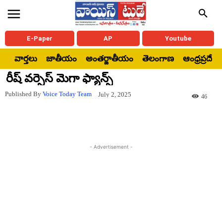
E-Paper
AP
Youtube
వార్తలు
జాతీయం
అంతర్జాతీయం
తెలంగాణ
ఆంధ్రప్రదేశ్
రీష్ వర్సెస్ మెగా ఫ్యాన్స్
Published By
Voice Today Team
July 2, 2025
46
- Advertisement -