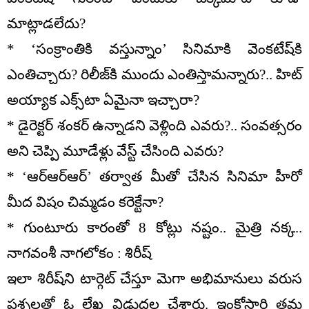
మాట్లాడలేదు?
* ‘సంక్రాంతికి వస్తున్నాం’ సినిమాకి వెంకటేష్‌కి
ఎంతిచ్చారు? రిలీజ్‌కి ముందు ఎంతిస్తామన్నారు?.. హిట్
అయ్యాక ఎక్స్‌టా ఏమైనా ఇచ్చారా?
* డైరెక్టర్ శంకర్ ఉన్నాడని వెళ్లింది ఎవరు?.. సంవత్సరం
అని చెప్పి మూడేళ్లు వేస్ట్ చేసింది ఎవరు?
* ‘ఆర్ఆర్ఆర్’ తర్వాత మీతో చేసిన సినిమా హీరో
మీద విషం చిమ్మడం కరెక్టేనా?
* గుంటూరు కారంతో 8 కోట్లు నష్టం.. మైత్రి నక్క..
నాగవంశీ నాగలోకం : శిరీష్
ఇలా శిరీష్‌ని టార్గెట్ చేస్తూ మెగా అభిమానులు వరుస
ప్రశ్నలతో ఓ లేఖ విడుదల చేశారు. ఇంకోసారి తమ