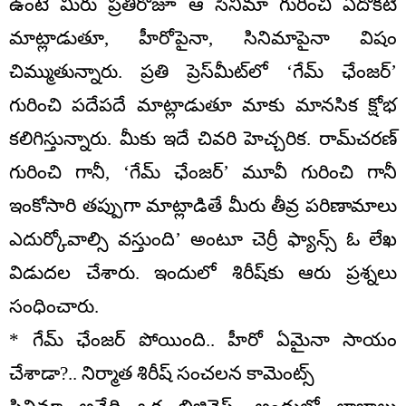
ఉంటే మీరు ప్రతిరోజూ ఆ సినిమా గురించి ఏదొకటి
మాట్లాడుతూ, హీరోపైనా, సినిమాపైనా విషం
చిమ్ముతున్నారు. ప్రతి ప్రెస్‌మీట్‌లో ‘గేమ్ ఛేంజర్’
గురించి పదేపదే మాట్లాడుతూ మాకు మానసిక క్షోభ
కలిగిస్తున్నారు. మీకు ఇదే చివరి హెచ్చరిక. రామ్‌చరణ్
గురించి గానీ, ‘గేమ్ ఛేంజర్’ మూవీ గురించి గానీ
ఇంకోసారి తప్పుగా మాట్లాడితే మీరు తీవ్ర పరిణామాలు
ఎదుర్కోవాల్సి వస్తుంది’ అంటూ చెర్రీ ఫ్యాన్స్ ఓ లేఖ
విడుదల చేశారు. ఇందులో శిరీష్‌కు ఆరు ప్రశ్నలు
సంధించారు.
* గేమ్ ఛేంజర్ పోయింది.. హీరో ఏమైనా సాయం
చేశాడా?.. నిర్మాత శిరీష్ సంచలన కామెంట్స్