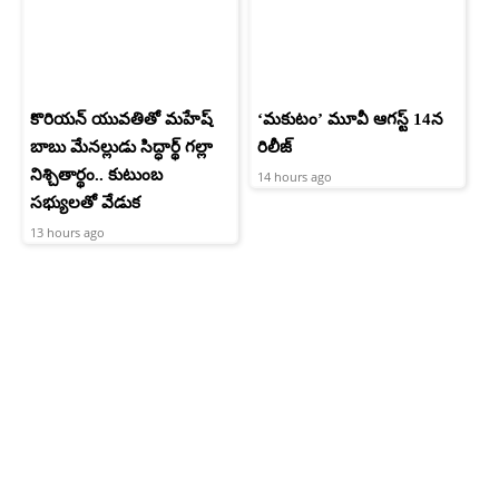
కొరియన్ యువతితో మహేష్
‘మకుటం’ మూవీ ఆగస్ట్ 14న
బాబు మేనల్లుడు సిద్ధార్థ్ గల్లా
రిలీజ్
నిశ్చితార్థం.. కుటుంబ
14 hours ago
సభ్యులతో వేడుక
13 hours ago