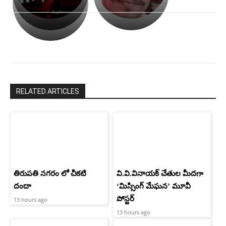
అసంపూర్ణం
తీర్చుకున్న
స్టార్
ఉపాసన..
హీరోయిన్‏గా
పాపం
శ్రీనిధి
రామ్
శెట్టి.
చరణ్
RELATED ARTICLES
తిరుపతి నగరం లో చీకటి
వి.వి.వినాయక్ చేతుల మీదగా
దందా
‘మిస్సింగ్ మేఘన’ మూవీ
పోస్టర్
13 hours ago
13 hours ago