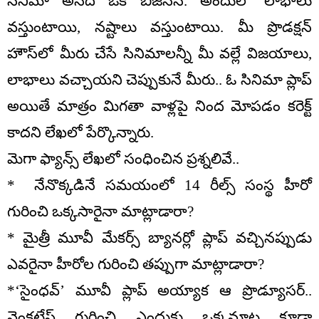
సినిమా అనేది ఒక బిజినెస్. అందులో లాభాలు
వస్తుంటాయి, నష్టాలు వస్తుంటాయి. మీ ప్రొడక్షన్
హౌస్‌లో మీరు చేసే సినిమాలన్నీ మీ వల్లే విజయాలు,
లాభాలు వచ్చాయని చెప్పుకునే మీరు.. ఓ సినిమా ప్లాప్
అయితే మాత్రం మిగతా వాళ్లపై నింద మోపడం కరెక్ట్
కాదని లేఖలో పేర్కొన్నారు.
మెగా ఫ్యాన్స్ లేఖలో సంధించిన ప్రశ్నలివే..
* నేనొక్కడినే సమయంలో 14 రీల్స్ సంస్థ హీరో
గురించి ఒక్కసారైనా మాట్లాడారా?
* మైత్రీ మూవీ మేకర్స్ బ్యానర్లో ప్లాప్ వచ్చినప్పుడు
ఎవరైనా హీరోల గురించి తప్పుగా మాట్లాడారా?
*‘సైంధవ్’ మూవీ ప్లాప్ అయ్యాక ఆ ప్రొడ్యూసర్..
వెంకటేష్ గురించి ఎందుకు ఒక్కమాట కూడా