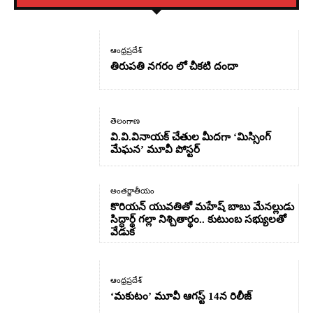
ఆంధ్రప్రదేశ్
తిరుపతి నగరం లో చీకటి దందా
తెలంగాణ
వి.వి.వినాయక్ చేతుల మీదగా ‘మిస్సింగ్
మేఘన’ మూవీ పోస్టర్
అంతర్జాతీయం
కొరియన్ యువతితో మహేష్ బాబు మేనల్లుడు
సిద్ధార్థ్ గల్లా నిశ్చితార్థం.. కుటుంబ సభ్యులతో
వేడుక
ఆంధ్రప్రదేశ్
‘మకుటం’ మూవీ ఆగస్ట్ 14న రిలీజ్