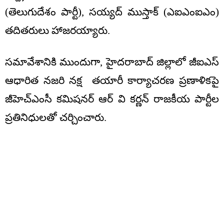
(తెలుగుదేశం పార్టీ), సయ్యద్ ముస్తాక్ (ఎఐఎంఐఎం)
తదితరులు హాజరయ్యారు.
సమావేశానికి ముందుగా, హైదరాబాద్ జిల్లాలో జీఐఎస్
ఆధారిత నజరి నక్ష తయారీ కార్యాచరణ ప్రణాళికపై
జీహెచ్ఎంసీ కమిషనర్ ఆర్ వి కర్ణన్ రాజకీయ పార్టీల
ప్రతినిధులతో చర్చించారు.