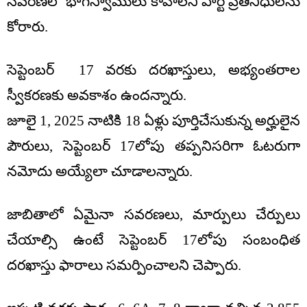
సవరణలో భాగస్వాములు కావాలని పార్టీ ప్రతినిధులను
కోరారు.
సెప్టెంబర్ 17 వరకు దరఖాస్తులు, అభ్యంతరాల
స్వీకరణకు అవకాశం ఉందన్నారు.
జూలై 1, 2025 నాటికి 18 ఏళ్లు పూర్తిచేసుకున్న అర్హులైన
పౌరులు, సెప్టెంబర్ 17లోపు తప్పనిసరిగా ఓటరుగా
నమోదు అయ్యేలా చూడాలన్నారు.
జాబితాలో ఏమైనా సవరణలు, మార్పులు చేర్పులు
చేయాల్సి ఉంటే సెప్టెంబర్ 17లోపు సంబంధిత
దరఖాస్తు ఫారాలు సమర్పించాలని చెప్పారు.