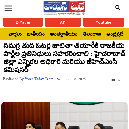
E-Paper
AP
Youtube
వార్తలు
జాతీయం
అంతర్జాతీయం
తెలంగాణ
ఆంధ్రప్రదేశ్
సమగ్ర తుది ఓటర్ల జాబితా తయారీకి రాజకీయ
పార్టీల ప్రతినిధులు సహకరించాలి : హైదరాబాద్
జిల్లా ఎన్నికల అధికారి మరియు జీహెచ్ఎంసీ
కమిషనర్
Published By
Voice Today Team
September 8, 2025
87