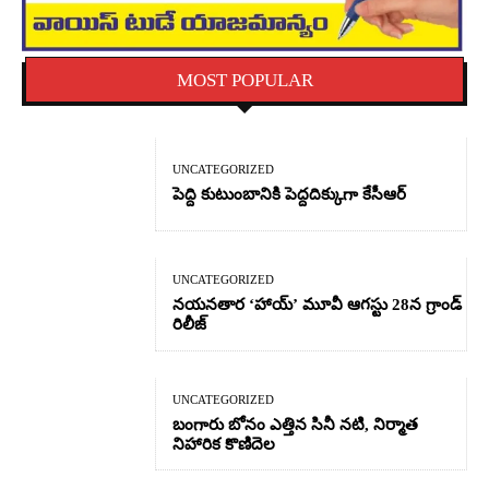
MOST POPULAR
UNCATEGORIZED
పెద్ది కుటుంబానికి పెద్దదిక్కుగా కేసీఆర్
UNCATEGORIZED
నయనతార ‘హాయ్’ మూవీ ఆగస్టు 28న గ్రాండ్
రిలీజ్
UNCATEGORIZED
బంగారు బోనం ఎత్తిన సినీ నటి, నిర్మాత
నిహారిక కొణిదెల