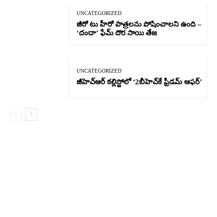
UNCATEGORIZED
జీరో టు హీరో పాత్రలను పోషించాలని ఉంది –
‘దందా’ ఫేమ్ దొర సాయి తేజ
UNCATEGORIZED
జీహెచ్ఆర్‌ కల్లిస్టోలో ‘2బీహెచ్‌కే ఫ్రీడమ్ ఆఫర్’