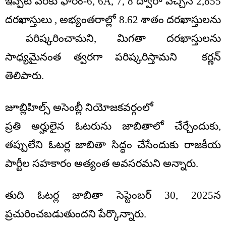
ఇప్పటి వరకు ఫారం-6, 6A, 7, 8 ద్వారా వచ్చిన 2,855
దరఖాస్తులు , అభ్యంతరాల్లో 8.62 శాతం దరఖాస్తులను
పరిష్కరించామని, మిగతా దరఖాస్తులను
సాధ్యమైనంత త్వరగా పరిష్కరిస్తామని కర్ణన్
తెలిపారు.
జూబ్లిహిల్స్ అసెంబ్లీ నియోజకవర్గంలో
ప్రతి అర్హులైన ఓటరును జాబితాలో చేర్చేందుకు,
తప్పులేని ఓటర్ల జాబితా సిద్ధం చేసేందుకు రాజకీయ
పార్టీల సహకారం అత్యంత అవసరమని అన్నారు.
తుది ఓటర్ల జాబితా సెప్టెంబర్ 30, 2025న
ప్రచురించబడుతుందని పేర్కొన్నారు.