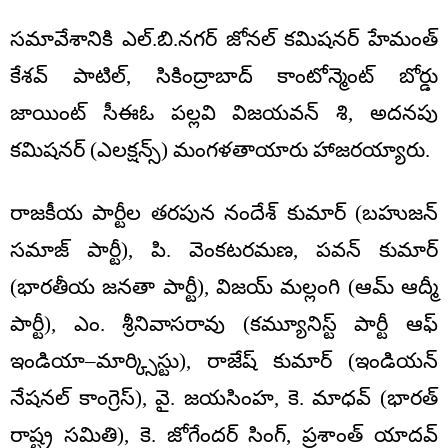
సమావేశానికి ఎల్.బి.నగర్ జోనల్ కమిషనర్ హేమంత్
కేశవ్ పాటిల్, సికింద్రాబాద్ కాంటోన్మెంట్ బోర్డు
జాయింట్ సీఈఓ పల్లవి విజయవన్ శి, అదనపు
కమిషనర్ (ఎలక్షన్స్) మంగళతాయారు హాజరయ్యారు.
రాజకీయ పార్టీల తరపున నందేశ్ కుమార్ (బహుజన్
సమాజ్ పార్టీ), పి. వెంకటరమణ, పవన్ కుమార్
(భారతీయ జనతా పార్టీ), విజయ్ మల్లంగి (ఆమ్ ఆద్మీ
పార్టీ), ఎం. శ్రీనివాసరావు (కమ్యూనిస్ట్ పార్టీ ఆఫ్
ఇండియా–మార్క్సిస్టు), రాజేష్ కుమార్ (ఇండియన్
నేషనల్ కాంగ్రెస్), వై. జయసింహ, కె. మాధవ్ (భారత్
రాష్ట్ర సమితి), కె. జోగేందర్ సింగ్, ప్రశాంత్ యాదవ్