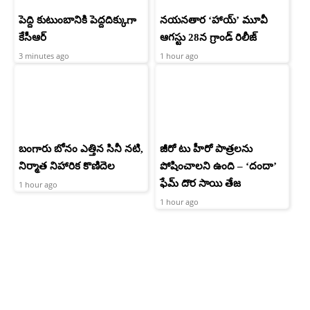
పెద్ది కుటుంబానికి పెద్దదిక్కుగా
నయనతార ‘హాయ్’ మూవీ
కేసీఆర్
ఆగస్టు 28న గ్రాండ్ రిలీజ్
3 minutes ago
1 hour ago
బంగారు బోనం ఎత్తిన సినీ నటి,
జీరో టు హీరో పాత్రలను
నిర్మాత నిహారిక కొణిదెల
పోషించాలని ఉంది – ‘దందా’
ఫేమ్ దొర సాయి తేజ
1 hour ago
1 hour ago