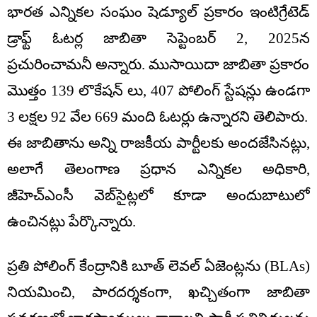
భారత ఎన్నికల సంఘం షెడ్యూల్ ప్రకారం ఇంటిగ్రేటెడ్
డ్రాఫ్ట్ ఓటర్ల జాబితా సెప్టెంబర్ 2, 2025న
ప్రచురించామనీ అన్నారు. ముసాయిదా జాబితా ప్రకారం
మొత్తం 139 లొకేషన్ లు, 407 పోలింగ్ స్టేషన్లు ఉండగా
3 లక్షల 92 వేల 669 మంది ఓటర్లు ఉన్నారని తెలిపారు.
ఈ జాబితాను అన్ని రాజకీయ పార్టీలకు అందజేసినట్లు,
అలాగే తెలంగాణ ప్రధాన ఎన్నికల అధికారి,
జీహెచ్ఎంసీ వెబ్‌సైట్లలో కూడా అందుబాటులో
ఉంచినట్లు పేర్కొన్నారు.
ప్రతి పోలింగ్ కేంద్రానికి బూత్ లెవల్ ఏజెంట్లను (BLAs)
నియమించి, పారదర్శకంగా, ఖచ్చితంగా జాబితా