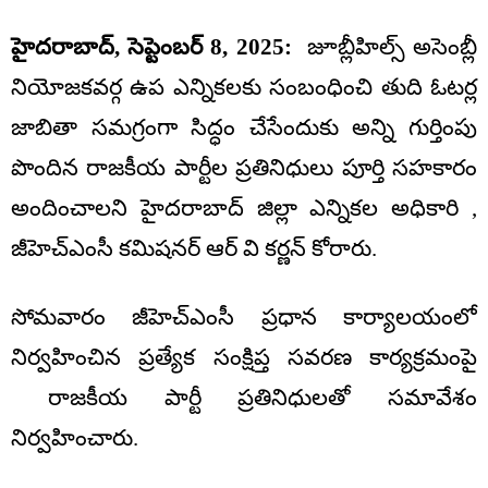
హైదరాబాద్‌, సెప్టెంబర్ 8, 2025:
జూబ్లీహిల్స్ అసెంబ్లీ
నియోజకవర్గ ఉప ఎన్నికలకు సంబంధించి తుది ఓటర్ల
జాబితా సమగ్రంగా సిద్ధం చేసేందుకు అన్ని గుర్తింపు
పొందిన రాజకీయ పార్టీల ప్రతినిధులు పూర్తి సహకారం
అందించాలని హైదరాబాద్ జిల్లా ఎన్నికల అధికారి ,
జీహెచ్ఎంసీ కమిషనర్ ఆర్ వి కర్ణన్ కోరారు.
సోమవారం జీహెచ్ఎంసీ ప్రధాన కార్యాలయంలో
నిర్వహించిన ప్రత్యేక సంక్షిప్త సవరణ కార్యక్రమంపై
రాజకీయ పార్టీ ప్రతినిధులతో సమావేశం
నిర్వహించారు.