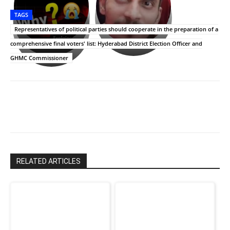
తీర్థం..తులసీదళం
భర్తపై
పాన్
TAGS
లేకుండా
రివెంజ్
ఇండియా
అసంపూర్ణం
తీర్చుకున్న
స్టార్
Representatives of political parties should cooperate in the preparation of a
ఉపాసన..
హీరోయిన్‏గా
comprehensive final voters' list: Hyderabad District Election Officer and
పాపం
శ్రీనిధి
GHMC Commissioner
రామ్
శెట్టి.
చరణ్
RELATED ARTICLES