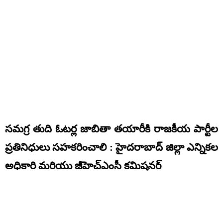
సమగ్ర తుది ఓటర్ల జాబితా తయారీకి రాజకీయ పార్టీల
ప్రతినిధులు సహకరించాలి : హైదరాబాద్ జిల్లా ఎన్నికల
అధికారి మరియు జీహెచ్ఎంసీ కమిషనర్