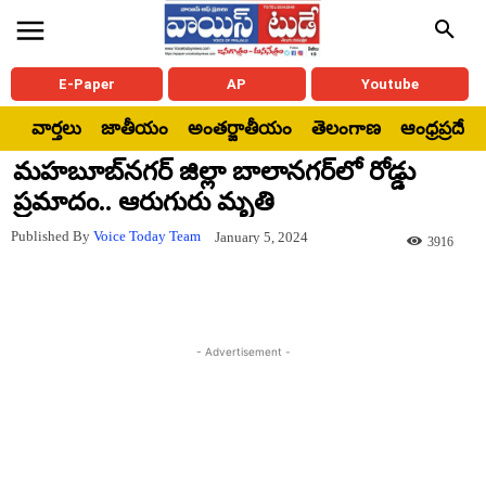
E-Paper
AP
Youtube
వార్తలు
జాతీయం
అంతర్జాతీయం
తెలంగాణ
ఆంధ్రప్రదేశ్
మహబూబ్‌నగర్ జిల్లా బాలానగర్‌లో రోడ్డు
ప్రమాదం.. ఆరుగురు మృతి
Published By
Voice Today Team
January 5, 2024
3916
- Advertisement -