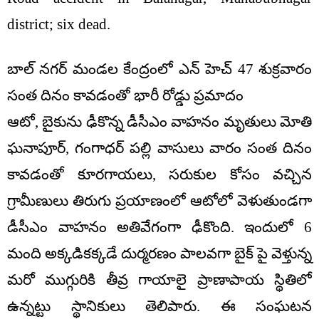
district; six dead.
బాల్ నగర్ మండల కేంద్రంలో ఎన్ హెచ్ 47 శుక్రవారం
సంత దినం కావడంతో భారీ రోడ్డు ప్రమాదం
ఆటో, బైకును ఢీకొన్న డీసీఎం వాహనం మృతులు మోతి
ఘనాపూర్, గంగాధర్ పల్లి వాసులు వారం సంత దినం
కావడంతో కూరగాయలు, సరుకుల కోసం వచ్చిన
గ్రామీణులు తిరుగు ప్రయాణంలో ఆటోలో వెళుతుండగా
డీసీఎం వాహనం అతివేగంగా ఢీకొంది. ఇందులో 6
మంది అక్కడికక్కడే దుర్మరణం పాలవగా బైక్ పై వెళ్తున్న
మరో ముగ్గురికి తీవ్ర గాయాలై ప్రాణాపాయ స్థితిలో
ఉన్నట్టు స్థానికులు తెలిపారు. ఈ సంఘటన