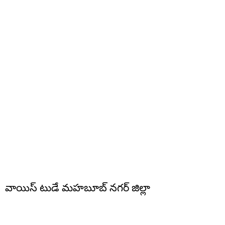
వాయిస్ టుడే మహబూబ్ నగర్ జిల్లా