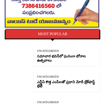
MOST POPULAR
UNCATEGORIZED
సమాచార భవన్‌లో ఘనంగా బోనాల
ఉత్సవాలు
UNCATEGORIZED
ఎన్డీఏ కొత్త ఎంపీలతో ప్రధాని మోదీ బ్రేక్‌ఫాస్ట్
భేటీ
UNCATEGORIZED