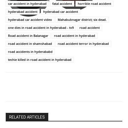
ఉపాసన..
హీరోయిన్‏గా
car accident in hyderabad
fatal accident
horrible road accident
పాపం
శ్రీనిధి
hyderabad accident
hyderabad car accident
రామ్
శెట్టి.
చరణ్
hyderabad car accident video
Mahabubnagar district; six dead.
one dies in road accident in hyderabad - tv9
road accident
Road accident in Balanagar
road accident in hyderabad
road accident in shamshabad
road accident terror in hyderabad
road accidents in hyderababd
techie killed in road accident in hyderabad
RELATED ARTICLES