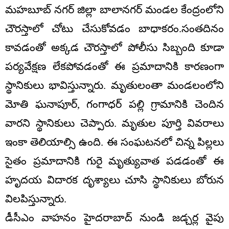
మహబూబ్ నగర్ జిల్లా బాలానగర్ మండల కేంద్రంలోని
చౌరస్తాలో చోటు చేసుకోవడం బాధాకరం.సంతదినం
కావడంతో అక్కడ చౌరస్తాలో పోలీసు సిబ్బంది కూడా
పర్యవేక్షణ లేకపోవడంతో ఈ ప్రమాదానికి కారణంగా
స్థానికులు భావిస్తున్నారు. మృతులంతా మండలంలోని
మోతి ఘనాపూర్, గంగాధర్ పల్లి గ్రామానికి చెందిన
వారని స్థానికులు చెప్పారు. మృతుల పూర్తి వివరాలు
ఇంకా తెలియాల్సి ఉంది. ఈ సంఘటనలో చిన్న పిల్లలు
సైతం ప్రమాదానికి గురై మృత్యువాత పడడంతో ఈ
హృదయ విదారక దృశ్యాలు చూసి స్థానికులు బోరున
విలపిస్తున్నారు.
డీసీఎం వాహనం హైదరాబాద్ నుండి జడ్చర్ల వైపు