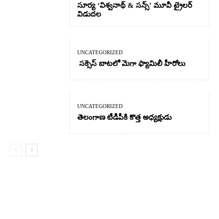
సూర్య ‘విశ్వనాథ్ & సన్స్’ మూవీ ట్రైలర్
విడుదల
UNCATEGORIZED
సక్సెస్ బాటలో మెగా ఫ్యామిలీ హీరోలు
UNCATEGORIZED
తెలంగాణ టీడీపీకి కొత్త అధ్యక్షుడు