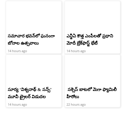
సమాచార భవన్‌లో ఘనంగా
ఎన్డీఏ కొత్త ఎంపీలతో ప్రధాని
బోనాల ఉత్సవాలు
మోదీ బ్రేక్‌ఫాస్ట్ భేటీ
14 hours ago
14 hours ago
సూర్య ‘విశ్వనాథ్ & సన్స్’
సక్సెస్ బాటలో మెగా ఫ్యామిలీ
మూవీ ట్రైలర్ విడుదల
హీరోలు
14 hours ago
22 hours ago