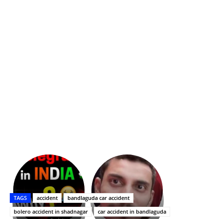
భగవంతుని
కేజీఎఫ్
ప్రసాదం
Upasana:
సినిమాతో
తీర్థం..తులసీదళం
భర్తపై
పాన్
TAGS
accident
bandlaguda car accident
లేకుండా
రివెంజ్
ఇండియా
అసంపూర్ణం
తీర్చుకున్న
స్టార్
bolero accident in shadnagar
car accident in bandlaguda