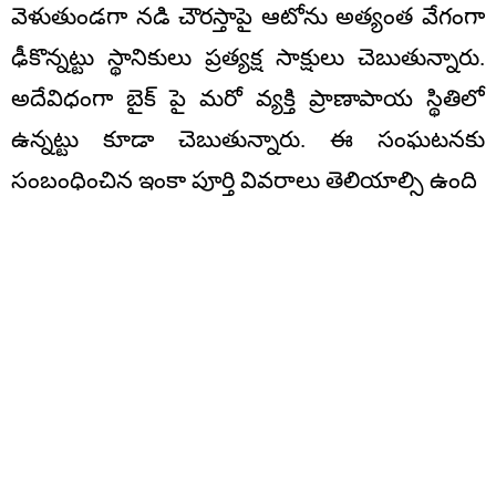
వెళుతుండగా నడి చౌరస్తాపై ఆటోను అత్యంత వేగంగా
ఢీకొన్నట్టు స్థానికులు ప్రత్యక్ష సాక్షులు చెబుతున్నారు.
అదేవిధంగా బైక్ పై మరో వ్యక్తి ప్రాణాపాయ స్థితిలో
ఉన్నట్టు కూడా చెబుతున్నారు. ఈ సంఘటనకు
సంబంధించిన ఇంకా పూర్తి వివరాలు తెలియాల్సి ఉంది