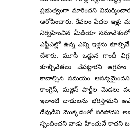
ప్రభుత్వంగా మారిందని విమర్శించారు
ఆరోపించారు. కేవలం పేదల ఇళ్లు మాత
నిర్వహించిన మీడియా సమావేశంలో
ఎఫ్టీఎల్లో ఉన్న ఎన్ని ఇళ్లను కూల్చ
చేశారు. మూసీ ఒడ్డున గాంధీ వి
కూల్చివేతలు చేపట్టారని ఆగ్రహ
కావాల్సిన సమయం ఆసన్నమైందని అ
కాంగ్రెస్, మజ్లిస్ పార్టీల మెడలు
ఇలాంటి దాడులను భరిస్తామని ఆవేదన
దేవుడిని మొక్కడంతో సరిపోదని అ
స్పందించని వాడు హిందువే కాదని 