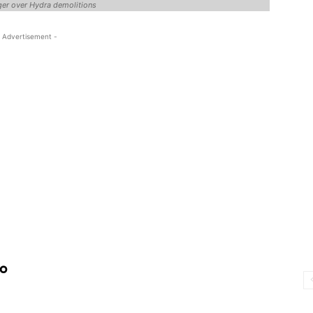
ger over Hydra demolitions
 Advertisement -
ం