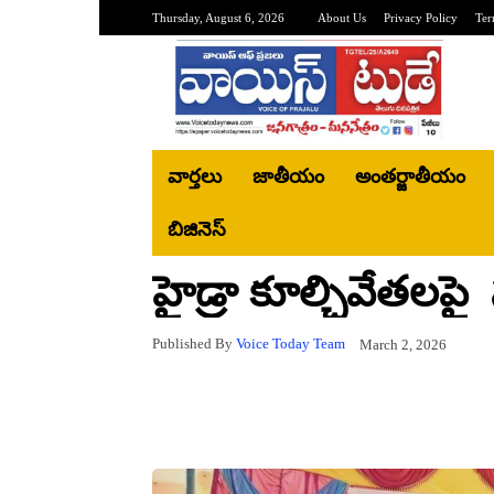
Thursday, August 6, 2026
About Us
Privacy Policy
Ter
వార్తలు
జాతీయం
అంతర్జాతీయం
బిజినెస్‌
హైడ్రా కూల్చివేతలప
Published By
Voice Today Team
March 2, 2026