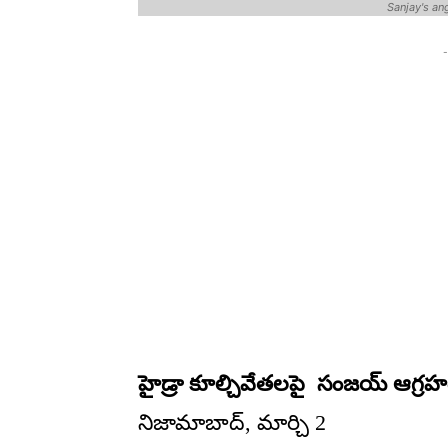
Sanjay's an
-
హైడ్రా కూల్చివేతలపై సంజయ్ ఆగ్రహ
నిజామాబాద్, మార్చి 2