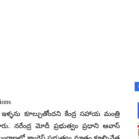
ions
ఇళ్ళను కూల్చుతోందని కేంద్ర సహాయ మంత్రి
ు. నరేంద్ర మోదీ ప్రభుత్వం ప్రధాని ఆవాస్
తెలంగాణలో కాంగ్రెస్ ప్రభుత్వం మాత్రం కూల్చివేత