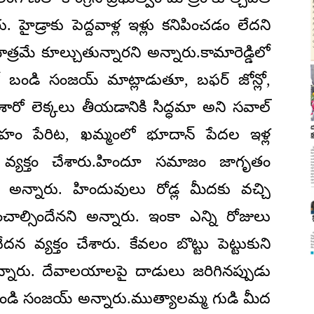
. హైడ్రాకు పెద్దవాళ్ల ఇళ్లు కనిపించడం లేదని
్రమే కూల్చుతున్నారని అన్నారు.కామారెడ్డిలో
 బండి సంజయ్ మాట్లాడుతూ, బఫర్ జోన్లో,
ివేశారో లెక్కలు తీయడానికి సిద్ధమా అని సవాల్
గ్రహం పేరిట, ఖమ్మంలో భూదాన్ పేదల ఇళ్ల
ం వ్యక్తం చేశారు.హిందూ సమాజం జాగృతం
న్నారు. హిందువులు రోడ్ల మీదకు వచ్చి
 వంచాల్సిందేనని అన్నారు. ఇంకా ఎన్ని రోజులు
 వ్యక్తం చేశారు. కేవలం బొట్టు పెట్టుకుని
న్నారు. దేవాలయాలపై దాడులు జరిగినప్పుడు
బండి సంజయ్ అన్నారు.ముత్యాలమ్మ గుడి మీద