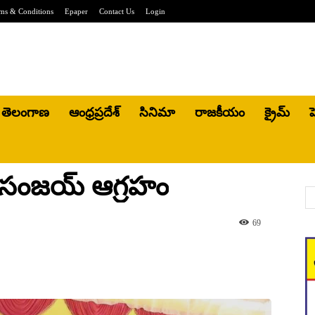
ms & Conditions
Epaper
Contact Us
Login
తెలంగాణ
ఆంధ్రప్రదేశ్
సినిమా
రాజకీయం
క్రైమ్
హ
ై సంజయ్ ఆగ్రహం
69