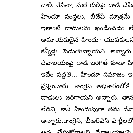
దాడి చేసినా, మరే గుడిపై దాడి చేస
హిందూ సంస్థలు, బీజేపీ మాత్రమ
ఇలాంటి దాడులను ఖండించడం లేదన
అమాయకులైన హిందూ యువకులను అరెస
కన్నీళ్లు పెడుతున్నాయని అన్నార
దేవాలయంపై దాడి జరిగితే కూడా 
ఇదేం పద్ధతి… హిందూ సమాజం ఇలాం
ప్రశ్నించారు. కాంగ్రెస్ అధికారం
దాడులు జరిగాయని అన్నారు. తాన
లేదని, కానీ హిందువుగా తమ దేవాల
అన్నారు.కాంగ్రెస్, బీఆర్ఎస్ పార్ట
అర్థం చేసుకోవాలని, దేవాలయాలప