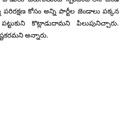
మ పరిరక్షణ కోసం అన్ని పార్టీల జెండాలు పక్కన
్టుకుని కొట్లాడుదామని పిలుపునిచ్చారు.
్టకరమని అన్నారు.