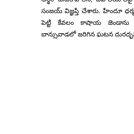
సంజయ్ విజ్ఞప్తి చేశారు. హిందూ ధర్
పెట్టి కేవలం కాషాయ జెండాను పట
బాన్సువాడలో జరిగిన ఘటన దురదృష