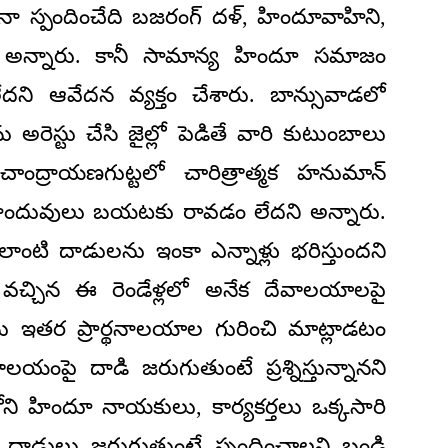
ినా స్పందించేది బజరంగ్ దళ్, హిందూవాహిని,
ే అన్నారు. కానీ సామాన్య హిందూ సమాజం
ి ఆవేదన వ్యక్తం చేశారు. బాన్సువాడలో
్టు చేసి జైల్లో పెడితే వారి కుటుంబాలు
ు.చాంద్రాయణగుట్టలో చారిత్రాత్మక హనుమాన్
హిందువులు బయటకు రావడం లేదని అన్నారు.
టి దాడులను ఇంకా ఎన్నాళ్లు భరిస్తుందని
లోకి వచ్చిన ఈ రెండేళ్లలో అనేక దేవాలయాలపై
ు ఇతర ప్రార్థనాలయాల గురించి మాట్లాడటం
యంపై దాడి జరుగుతుంటే ప్రశ్నిస్తున్నానని
ీలలోని హిందూ నాయకులు, కార్యకర్తలు ఒక్కసారి
ై దాడులు జరుగుతుంటే స్పందించాలని బండి