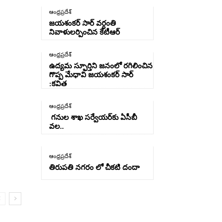
ఆంధ్రప్రదేశ్
జయశంకర్ సార్ వర్ధంతి
నివాళులర్పించిన కేటీఆర్
ఆంధ్రప్రదేశ్
ఉద్యమ స్ఫూర్తిని జనంలో రగిలించిన
గొప్ప మేధావి జయశంకర్ సార్
:కవిత
ఆంధ్రప్రదేశ్
గనుల శాఖ సర్వేయర్‌కు ఏసీబీ
వల..
ఆంధ్రప్రదేశ్
తిరుపతి నగరం లో చీకటి దందా