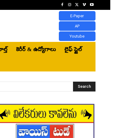
E-Paper
AP
Youtube
ెల్త్‌
కెరీర్ & ఉద్యోగాలు
లైఫ్ స్టైల్
Search