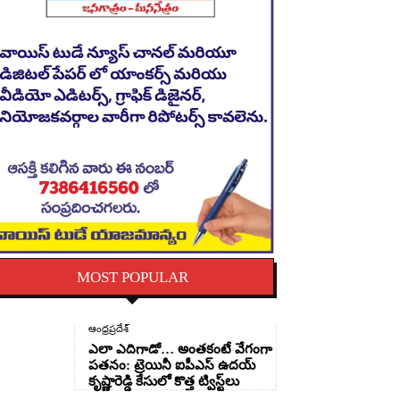
MOST POPULAR
ఆంధ్రప్రదేశ్
ఎలా ఎదిగాడో… అంతకంటే వేగంగా
పతనం: ట్రెయినీ ఐపీఎస్ ఉదయ్
కృష్ణారెడ్డి కేసులో కొత్త ట్విస్ట్‌లు