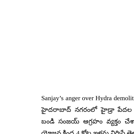
Sanjay’s anger over Hydra demolit
హైదరాబాద్ నగరంలో హైడ్రా పేదల 
బండి సంజయ్ ఆగ్రహం వ్యక్తం చేశార
యోజన కింద 4 కోట్ల ఇళ్లను నిర్మిస్తే 