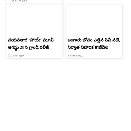
19 hours ago
నయనతార ‘హాయ్’ మూవీ
బంగారు బోనం ఎత్తిన సినీ నటి,
ఆగస్టు 28న గ్రాండ్ రిలీజ్
నిర్మాత నిహారిక కొణిదెల
2 days ago
2 days ago