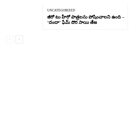
UNCATEGORIZED
జీరో టు హీరో పాత్రలను పోషించాలని ఉంది –
‘దందా’ ఫేమ్ దొర సాయి తేజ