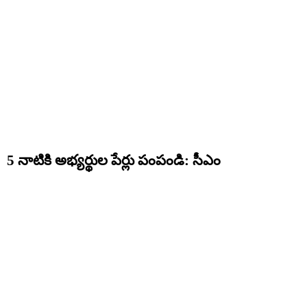
5 నాటికి అభ్యర్థుల పేర్లు పంపండి: సీఎం