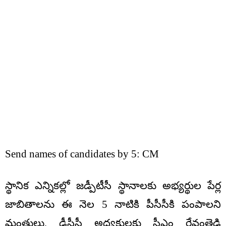
Send names of candidates by 5: CM
స్థానిక ఎన్నికల్లో జడ్పీటీసీ స్థానాలకు అభ్యర్థుల పేర్ల
జాబితాలను ఈ నెల 5 నాటికి పీసీసీకి పంపాలని
మంత్రులు, డీసీసీ అధ్యక్షులకు సీఎం రేవంత్రెడ్డి