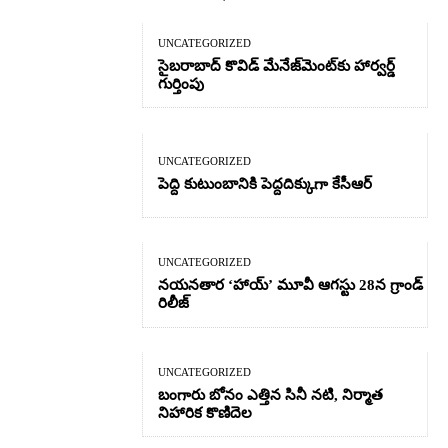
UNCATEGORIZED
సైబరాబాద్‌ కొవిడ్‌ మేనేజ్‌మెంట్‌కు హార్వర్డ్‌
గుర్తింపు
UNCATEGORIZED
పెద్ది కుటుంబానికి పెద్దదిక్కుగా కేసీఆర్
UNCATEGORIZED
నయనతార ‘హాయ్’ మూవీ ఆగస్టు 28న గ్రాండ్
రిలీజ్
UNCATEGORIZED
బంగారు బోనం ఎత్తిన సినీ నటి, నిర్మాత
నిహారిక కొణిదెల