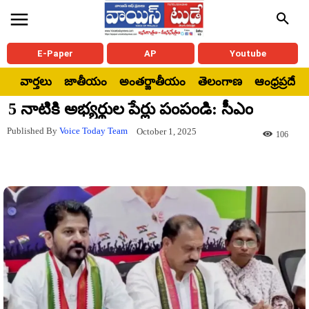
E-Paper
AP
Youtube
వార్తలు
జాతీయం
అంతర్జాతీయం
తెలంగాణ
ఆంధ్రప్రదేశ్
5 నాటికి అభ్యర్థుల పేర్లు పంపండి: సీఎం
Published By
Voice Today Team
October 1, 2025
106