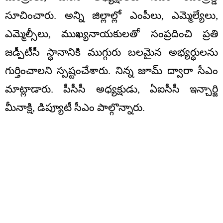
సూచించారు. అన్ని జిల్లాల్లో ఎంపీలు, ఎమ్మెల్యేలు,
ఎమ్మెల్సీలు, ముఖ్యనాయకులతో సంప్రదించి ప్రతి
జడ్పీటీసీ స్థానానికి ముగ్గురు బలమైన అభ్యర్థులను
గుర్తించాలని స్పష్టంచేశారు. నిన్న జూమ్ ద్వారా సీఎం
మాట్లాడారు. పీసీసీ అధ్యక్షుడు, ఏఐసీసీ ఇన్చార్జి
మీనాక్షి, డిప్యూటీ సీఎం పాల్గొన్నారు.