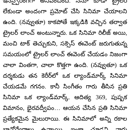
ఇన్‌స్పైరింగ్‌గా అనిపించింది. నేనూ కూడా ట్రైలర్
లేకుండా అందంగా ప్రమోట్ చేసి సినిమా చేయాలని
ఉంది. (నవ్వుతూ) కాకపోతే ఇక్కడికి వచ్చిన తర్వాత
ట్రైలర్ లాంచ్ అంటున్నారు. ఒక సినిమా రిలీజ్ అయి,
మంచి టాక్ తెచ్చుకుని, సక్సెస్ ఈవెంట్ జరుగుతున్న
సమయంలో ట్రైలర్ లాంచ్ ఈవెంట్ చేయడం నిజంగా
చాలా వింతగా, చాలా కొత్తగా ఉంది. (నవ్వుతూ) ఒక
దర్శకుడు తన కెరీర్‌లో ఒక ల్యాండ్‌మార్క్ సినిమా
చేయడమే గగనం. కానీ సింగీతం గారు తీసిన ప్రతి
సినిమా ఒక ల్యాండ్‌మార్క్. ఆదిత్య 369, పుష్పక
విమానం, భైరవద్వీపం… ఆయన చేసిన ప్రతి సినిమా
ప్రత్యేకమైన మైలురాయి. ఈ సినిమాలో అన్ని రకాల
భావోద్వేగాలు ఉన్నాయి. ఇంకా చూడని వారు