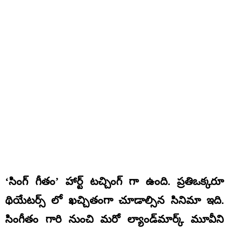
‘సింగ్ గీతం’ హార్ట్ టచ్చింగ్ గా ఉంది. ప్రతిఒక్కరూ
థియేటర్స్ లో ఖచ్చితంగా చూడాల్సిన సినిమా ఇది.
సింగీతం గారి నుంచి మరో ల్యాండ్‌మార్క్ మూవీని