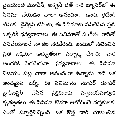
వైజయంతి మూవీస్, అశ్వినీ దత్ గారి బ్యానర్‌లో ఈ
సినిమా చేయడం చాలా ఆనందంగా ఉంది. రైటింగ్
టీమ్‌కు, డైరెక్షన్ టీమ్‌కు, ఈ సినిమాకు పనిచేసిన ప్రతి
ఒక్కరికీ ధన్యవాదాలు. ఈ సినిమాతో సింగీతం గారితో
పనిచేయాలనే నా కల నెరవేరింది. ఇందులో నటించిన
ప్రతి ఒక్కరూ అద్భుతంగా పెర్ఫార్మ్ చేశారు. వారి
అందరికీ పేరుపేరునా ధన్యవాదాలు. ఈ సినిమా
విజయం పట్ల చాలా ఆనందంగా ఉన్నాను. ఇది ఒక
అందమైన జర్నీ. ఈ సినిమాను సూపర్ డూపర్
బ్లాక్‌బస్టర్ చేసిన ప్రేక్షకులకు హృదయపూర్వక
కృతజ్ఞతలు. ఈ సినిమా కొత్తగా ఆలోచించే దర్శకులకు
ఎంతో స్ఫూర్తినిచ్చింది. ఒక కొత్త దారి చూపించిన