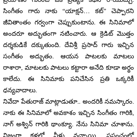
సింగీతం గారు నాకు “యాక్షన్… కట్” చెప్పారని
జీవితాంతం గర్వంగా చెప్పుకుంటాను. ఈ సినిమాలో
అందరూ అద్భుతంగా నటించారు. ఆ క్రెడిట్ మొత్తం
దర్శకుడికే దక్కుతుంది. దేవిశ్రీ ప్రసాద్ గారు ఇచ్చిన
సంగీతం అద్భుతం. ఆయన పాటలకు మాటలు
రాశారా, మాటలకు పాటలు కట్టారా అనేది కూడా అర్థం
కాలేదు. ఈ సినిమాకు పనిచేసిన ప్రతి ఒక్కరికీ
ధన్యవాదాలు.
నివేదా పేతురాజ్ మాట్లాడుతూ.. అందరికీ నమస్కారం.
నాకు ఈ సినిమాలో అవకాశం ఇచ్చిన సింగీతం గారికి,
నాగ్ అశ్విన్ గారికి థాంక్యూ. నేను సినిమా చూశాను.
నిజంగా కళ్లల్లో నీళ్లు వచ్చాయి. ప్రపంచంలో