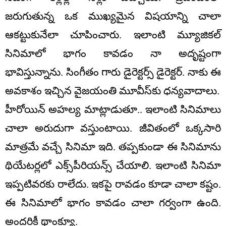
జరుగుతున్న ఒక ముఖ్యమైన విషయాన్ని చాలా
ఆకట్టుకునేలా చూపించారు. ఇలాంటి మ్యూజికల్
సినిమాలో భాగం కావడం నా అదృష్టంగా
భావిస్తున్నాను. సింగీతం గారు డైరెక్టర్స్ డైరెక్టర్. నాకు ఈ
అవకాశం ఇచ్చిన వైజయంతి మూవీస్‌కు ధన్యవాదాలు.
హీరోయిన్ అహల్య మాట్లాడుతూ.. ఇలాంటి సినిమాలు
చాలా అరుదుగా వస్తుంటాయి. జీవితంలో ఒక్కసారి
మాత్రమే వచ్చే సినిమా ఇది. తప్పకుండా ఈ సినిమాను
థియేటర్లలో ఎక్స్‌పీరియన్స్ చేయాలి. ఇలాంటి సినిమా
ఇప్పటివరకు రాలేదు. ఇకపై రావడం కూడా చాలా కష్టం.
ఈ సినిమాలో భాగం కావడం చాలా గర్వంగా ఉంది.
అందరికీ థాంక్యూ.