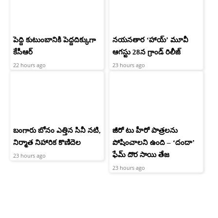
పెద్ది కుటుంబానికి పెద్దదిక్కుగా
నయనతార ‘హాయ్’ మూవీ
కేసీఆర్
ఆగస్టు 28న గ్రాండ్ రిలీజ్
22 hours ago
23 hours ago
బంగారు బోనం ఎత్తిన సినీ నటి,
జీరో టు హీరో పాత్రలను
నిర్మాత నిహారిక కొణిదెల
పోషించాలని ఉంది – ‘దందా’
ఫేమ్ దొర సాయి తేజ
23 hours ago
23 hours ago