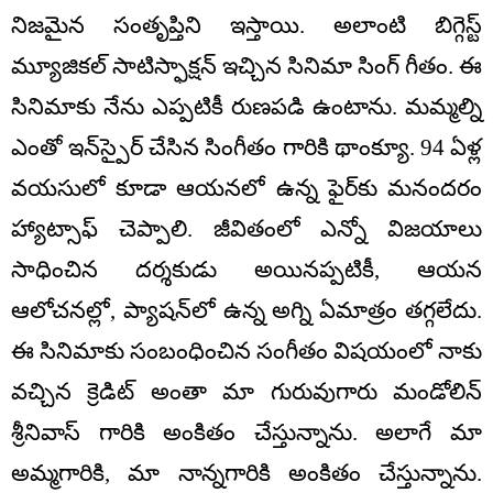
నిజమైన సంతృప్తిని ఇస్తాయి. అలాంటి బిగ్గెస్ట్
మ్యూజికల్ సాటిస్ఫాక్షన్ ఇచ్చిన సినిమా సింగ్ గీతం. ఈ
సినిమాకు నేను ఎప్పటికీ రుణపడి ఉంటాను. మమ్మల్ని
ఎంతో ఇన్‌స్పైర్ చేసిన సింగీతం గారికి థాంక్యూ. 94 ఏళ్ల
వయసులో కూడా ఆయనలో ఉన్న ఫైర్‌కు మనందరం
హ్యాట్సాఫ్ చెప్పాలి. జీవితంలో ఎన్నో విజయాలు
సాధించిన దర్శకుడు అయినప్పటికీ, ఆయన
ఆలోచనల్లో, ప్యాషన్‌లో ఉన్న అగ్ని ఏమాత్రం తగ్గలేదు.
ఈ సినిమాకు సంబంధించిన సంగీతం విషయంలో నాకు
వచ్చిన క్రెడిట్ అంతా మా గురువుగారు మండోలిన్
శ్రీనివాస్ గారికి అంకితం చేస్తున్నాను. అలాగే మా
అమ్మగారికి, మా నాన్నగారికి అంకితం చేస్తున్నాను.