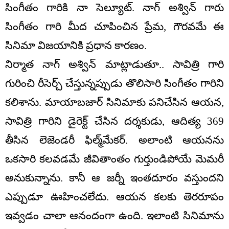
సింగీతం గారికి నా సెల్యూట్. నాగ్ అశ్విన్ గారు
సింగీతం గారి మీద చూపించిన ప్రేమ, గౌరవమే ఈ
సినిమా విజయానికి ప్రధాన కారణం.
నిర్మాత నాగ్ అశ్విన్ మాట్లాడుతూ.. సావిత్రి గారి
గురించి రీసెర్చ్ చేస్తున్నప్పుడు తొలిసారి సింగీతం గారిని
కలిశాను. మాయాబజార్ సినిమాకు పనిచేసిన ఆయన,
సావిత్రి గారిని డైరెక్ట్ చేసిన దర్శకుడు, ఆదిత్య 369
తీసిన లెజెండరీ ఫిల్మ్‌మేకర్. అలాంటి ఆయనను
ఒకసారి కలవడమే జీవితాంతం గుర్తుండిపోయే మెమరీ
అనుకున్నాను. కానీ ఆ జర్నీ ఇంతదూరం వస్తుందని
ఎప్పుడూ ఊహించలేదు. ఆయన కలకు తెరరూపం
ఇవ్వడం చాలా ఆనందంగా ఉంది. ఇలాంటి సినిమాను