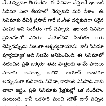
మేమెప్పుడూ తీయలేదు. ఈ సినిమా చేస్తూనే ఇలాంటి
సినిమా ఎలా తీయాలో నేర్చుకుని మరీ తీశాం. ఈ
సినిమాకు దేవిశ్రీ ప్రసాద్ గారే సంగీత దర్శకుడిగా సరైన
ఎంపిక అని సింగీతం గారే చెప్పారు. ఇలాంటి సినిమా
ప్రపంచంలో ఎవరూ చేయలేదని సింగీతం గారు
చెప్పినప్పుడు నిజంగా ఆశ్చర్యపోయాను. కానీ సినిమా
పూర్తయ్యాక అది నిజమే అనిపించింది. ఈ సినిమాలో
నటించిన ప్రతి ఒక్కరూ తమ పాత్రలకు తామే పాటలు
పాడారు. అహల్య, శాలిని, అయాన్ అందరూ
అద్భుతంగా కుదిరారు. నివేదా, రాహుల్ ఎపిసోడ్ నాకు
చాలా ఇష్టం. ప్రతి సినిమాకు ప్రేక్షకుల్లో ఒక సందేహం
ఉంటుంది. కానీ ఒకసారి మంచి మౌత్ టాక్ వచ్చిన