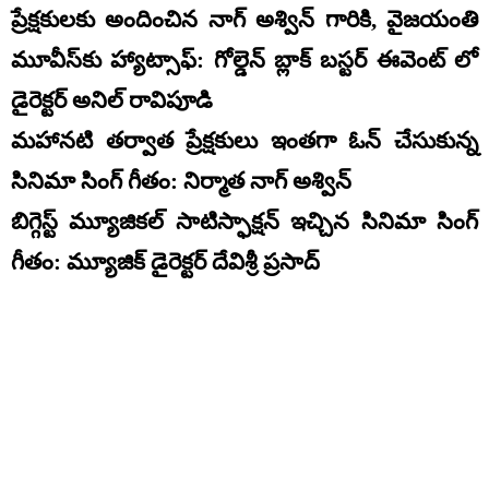
ప్రేక్షకులకు అందించిన నాగ్ అశ్విన్ గారికి, వైజయంతి
మూవీస్‌కు హ్యాట్సాఫ్: గోల్డెన్ బ్లాక్ బస్టర్ ఈవెంట్ లో
డైరెక్టర్ అనిల్ రావిపూడి
మహానటి తర్వాత ప్రేక్షకులు ఇంతగా ఓన్ చేసుకున్న
సినిమా సింగ్ గీతం: నిర్మాత నాగ్ అశ్విన్
బిగ్గెస్ట్ మ్యూజికల్ సాటిస్ఫాక్షన్ ఇచ్చిన సినిమా సింగ్
గీతం: మ్యూజిక్ డైరెక్టర్ దేవిశ్రీ ప్రసాద్