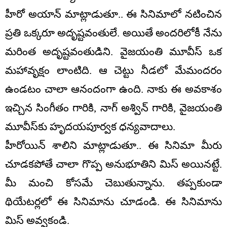
హీరో అయాన్ మాట్లాడుతూ.. ఈ సినిమాలో నటించిన
ప్రతి ఒక్కరూ అదృష్టవంతులే. అయితే అందరిలోకీ నేను
మరింత అదృష్టవంతుడిని. వైజయంతి మూవీస్ ఒక
మహావృక్షం లాంటిది. ఆ చెట్టు నీడలో మేమందరం
ఉండటం చాలా ఆనందంగా ఉంది. నాకు ఈ అవకాశం
ఇచ్చిన సింగీతం గారికి, నాగ్ అశ్విన్ గారికి, వైజయంతి
మూవీస్‌కు హృదయపూర్వక ధన్యవాదాలు.
హీరోయిన్ శాలిని మాట్లాడుతూ.. ఈ సినిమా మీరు
చూడకపోతే చాలా గొప్ప అనుభూతిని మిస్ అయినట్టే.
మీ మంచి కోసమే చెబుతున్నాను. తప్పకుండా
థియేటర్లలో ఈ సినిమాను చూడండి. ఈ సినిమాను
మిస్ అవ్వకండి.