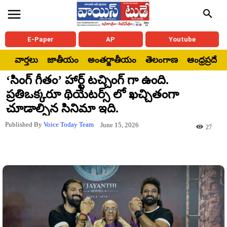
E-Paper
AP
Youtube
వార్తలు
జాతీయం
అంతర్జాతీయం
తెలంగాణ
ఆంధ్రప్రదేశ్
‘సింగ్ గీతం’ హార్ట్ టచ్చింగ్ గా ఉంది.
ప్రతిఒక్కరూ థియేటర్స్ లో ఖచ్చితంగా
చూడాల్సిన సినిమా ఇది.
Published By
Voice Today Team
June 15, 2026
27