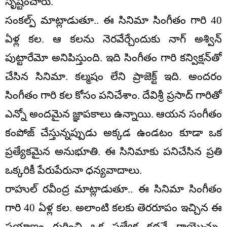
సృష్టించారు.
సంకల్ప్ మాట్లాడుతూ.. ఈ సినిమా సింగీతం గారి 40
ఏళ్ల కల. ఆ కలను నెరవేర్చేందుకు నాగ్ అశ్విన్
పుట్టారేమో అనిపిస్తుంది. ఇది సింగీతం గారి కన్విక్షన్‌తో
చేసిన సినిమా. కల్మషం లేని ప్రాజెక్ట్ ఇది. అందరం
సింగీతం గారి కల కోసం పనిచేశాం. దేవిశ్రీ ప్రసాద్ గారితో
ఎన్నో అందమైన జ్ఞాపకాలు ఉన్నాయి. ఆయన సంగీతం
కంపోజ్ చేస్తున్నప్పుడు అక్కడ ఉండటం కూడా ఒక
ప్రత్యేకమైన అనుభూతి. ఈ సినిమాకు పనిచేసిన ప్రతి
ఒక్కరికీ పేరుపేరునా ధన్యవాదాలు.
రాహుల్ రవీంద్ర మాట్లాడుతూ.. ఈ సినిమా సింగీతం
గారి 40 ఏళ్ల కల. అలాంటి కలకు తెరరూపం ఇచ్చిన ఈ
ప్రయాణం గురించి ఒక ప్రత్యేక కథనే రాయొచ్చు.