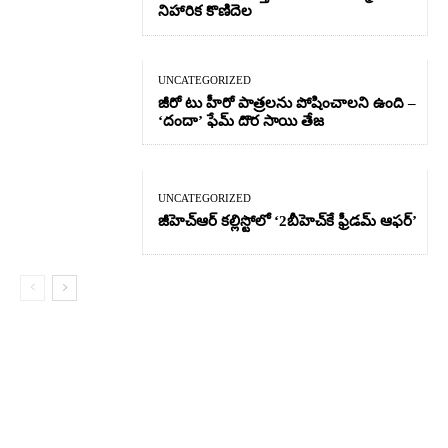
నిహారిక కొణిదెల
UNCATEGORIZED
జీరో టు హీరో పాత్రలను పోషించాలని ఉంది –
‘దందా’ ఫేమ్ దొర సాయి తేజ
UNCATEGORIZED
జీహెచ్ఆర్‌ కల్లిస్టోలో ‘2బీహెచ్‌కే ఫ్రీడమ్ ఆఫర్’