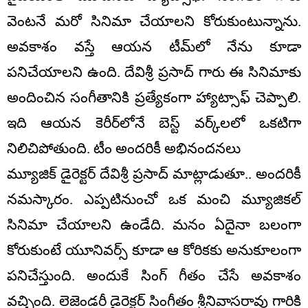
వెంటనే మరో సినిమా చేయాలని కోరుకుంటున్నాను.
అవకాశం వస్తే ఆయన టీమ్‌లో నేను కూడా
పనిచేయాలని ఉంది. దేవిశ్రీ ప్రసాద్ గారు ఈ సినిమాకు
అందించిన సంగీతానికి ప్రత్యేకంగా హ్యాట్సాఫ్ చెప్పాలి.
ఇది ఆయన కెరీర్‌లోనే బెస్ట్ వర్క్‌లలో ఒకటిగా
నిలిచిపోతుంది. టీం అందరికీ అభినందనలు
మ్యూజిక్ డైరెక్టర్ దేవిశ్రీ ప్రసాద్ మాట్లాడుతూ.. అందరికీ
నమస్కారం. ఎప్పటినుంచో ఒక మంచి మ్యూజికల్
సినిమా చేయాలని ఉండేది. మనం ఏదైనా బలంగా
కోరుకుంటే యూనివర్స్ కూడా ఆ కోరికకు అనుకూలంగా
పనిచేస్తుంది. అందుకే సింగ్ గీతం చేసే అవకాశం
వచ్చింది. లెజెండరీ డైరెక్టర్ సింగీతం శ్రీనివాసరావు గారికి