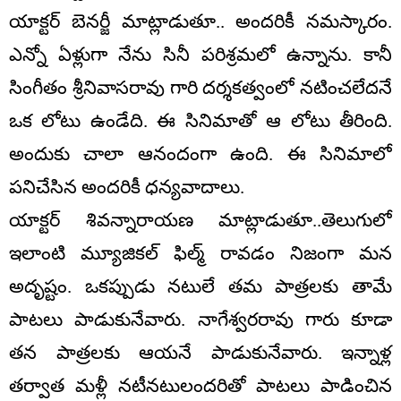
యాక్టర్ బెనర్జీ మాట్లాడుతూ.. అందరికీ నమస్కారం.
ఎన్నో ఏళ్లుగా నేను సినీ పరిశ్రమలో ఉన్నాను. కానీ
సింగీతం శ్రీనివాసరావు గారి దర్శకత్వంలో నటించలేదనే
ఒక లోటు ఉండేది. ఈ సినిమాతో ఆ లోటు తీరింది.
అందుకు చాలా ఆనందంగా ఉంది. ఈ సినిమాలో
పనిచేసిన అందరికీ ధన్యవాదాలు.
యాక్టర్ శివన్నారాయణ మాట్లాడుతూ..తెలుగులో
ఇలాంటి మ్యూజికల్ ఫిల్మ్ రావడం నిజంగా మన
అదృష్టం. ఒకప్పుడు నటులే తమ పాత్రలకు తామే
పాటలు పాడుకునేవారు. నాగేశ్వరరావు గారు కూడా
తన పాత్రలకు ఆయనే పాడుకునేవారు. ఇన్నాళ్ల
తర్వాత మళ్లీ నటీనటులందరితో పాటలు పాడించిన