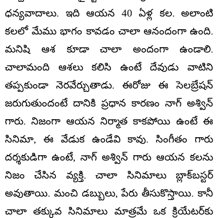
ధన్యవాదాలు. ఇది ఆయన 40 ఏళ్ల కల. అలాంటి
కలలో మేము భాగం కావడం చాలా ఆనందంగా ఉంది.
మనిషి ఆశ కూడా చాలా అందంగా ఉండాలి.
చాలామంది ఆశలు కలిసి ఉంటే దేవుడు వాటిని
తప్పకుండా నెరవేర్చుతాడు. ఈరోజు ఈ సెలబ్రేషన్
జరుగుతుందంటే దానికి ప్రధాన కారణం నాగ్ అశ్విన్
గారు. నిజంగా ఆయన నిర్మాత కాకపోయి ఉంటే ఈ
సినిమా, ఈ వేడుక ఉండేవి కావు. సింగీతం గారు
దర్శకుడిగా ఉంటే, నాగ్ అశ్విన్ గారు ఆయన కలను
నిజం చేసిన వ్యక్తి. చాలా సినిమాలు బ్లాక్‌బస్టర్
అవుతాయి. మంచి డబ్బులు, పేరు తీసుకొస్తాయి. కానీ
చాలా తక్కువ సినిమాలు మాత్రమే ఒక క్రియేటర్‌కు