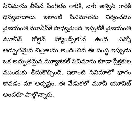
సినిమాను తీసిన సింగీతం గారికి, నాగ్ అశ్విన్ గారికి
ధన్యవాదాలు. ఇలాంటి సినిమాలను నిర్మించడం
వైజయంతి మూవీస్‌కే సాధ్యమైంది. ఇప్పటికీ వైజయంతి
మూవీస్ గోల్డెన్ హ్యాండ్స్‌లోనే ఉంది. ఎన్నో
అద్భుతమైన చిత్రాలను అందించిన ఈ సంస్థ ఇప్పుడు
ఒక అద్భుతమైన మ్యూజికల్ సినిమాను కూడా ప్రేక్షకుల
ముందుకు తీసుకొచ్చింది. ఇలాంటి సినిమాలో భాగం
కావడం మా అదృష్టం. ఈ వేడుకలో మూవీ యూనిట్
అందరూ పాల్గొన్నారు.