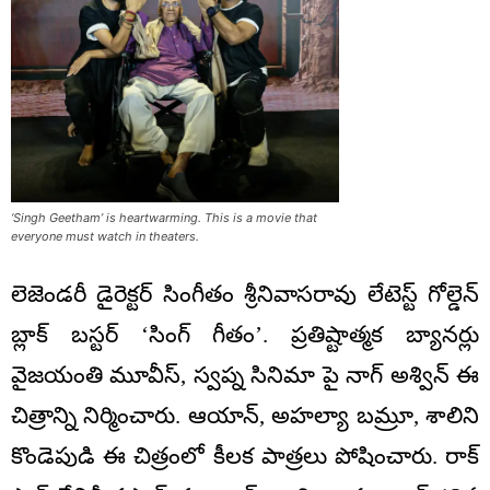
‘Singh Geetham’ is heartwarming. This is a movie that
everyone must watch in theaters.
లెజెండరీ డైరెక్టర్ సింగీతం శ్రీనివాసరావు లేటెస్ట్ గోల్డెన్
బ్లాక్ బస్టర్ ‘సింగ్ గీతం’. ప్రతిష్టాత్మక బ్యానర్లు
వైజయంతి మూవీస్, స్వప్న సినిమా పై నాగ్ అశ్విన్ ఈ
చిత్రాన్ని నిర్మించారు. ఆయాన్, అహల్యా బమ్రూ, శాలిని
కొండెపుడి ఈ చిత్రంలో కీలక పాత్రలు పోషించారు. రాక్