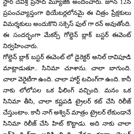
స్టార్ దేవిశ్రీ ప్రసాద్ మ్యూజిక్ అందించారు. జూన్ 12న
ప్రపంచవ్యాప్తంగా థియేటర్లలోనమై ఈ చిత్రం ప్రేక్షకులు
విమర్శకులు అందుకొని సక్సెస్ ఫుల్ గా రన్ అవుతోంది.
ఈ సందర్భంగా మేకర్స్ గోల్డెన్ బ్లాక్ బస్టర్ ఈవెంట్
నిర్వహించారు.
గోల్డెన్ బ్లాక్ బస్టర్ ఈవెంట్ లో డైరెక్టర్ అనిల్ రావిపూడి
మాట్లాడుతూ.. సినిమా చూశాను. చాలా బాగుంది.
చాలా వెరైటీగా ఉంది. చాలా హార్ట్ టచింగ్‌గా ఉంది. కానీ
నాకు లోలోపల ఒక ఫీలింగ్ వచ్చింది. మనం ఒక
సినిమా తీసి, చాలా కష్టపడి ట్రైలర్ కట్ చేసి రిలీజ్
చేస్తుంటాం. కానీ నాగ్ అశ్విన్ మాత్రం ట్రైలర్ లేకుండానే
సినిమా రిలీజ్ చేసి హిట్ కొట్టాడు. అది నాకు చాలా