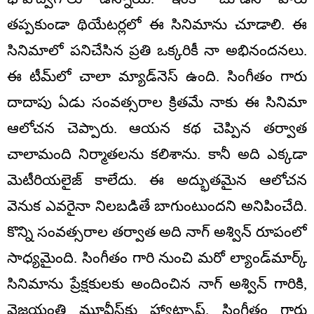
తప్పకుండా థియేటర్లలో ఈ సినిమాను చూడాలి. ఈ
సినిమాలో పనిచేసిన ప్రతి ఒక్కరికీ నా అభినందనలు.
ఈ టీమ్‌లో చాలా మ్యాడ్‌నెస్ ఉంది. సింగీతం గారు
దాదాపు ఏడు సంవత్సరాల క్రితమే నాకు ఈ సినిమా
ఆలోచన చెప్పారు. ఆయన కథ చెప్పిన తర్వాత
చాలామంది నిర్మాతలను కలిశాను. కానీ అది ఎక్కడా
మెటీరియలైజ్ కాలేదు. ఈ అద్భుతమైన ఆలోచన
వెనుక ఎవరైనా నిలబడితే బాగుంటుందని అనిపించేది.
కొన్ని సంవత్సరాల తర్వాత అది నాగ్ అశ్విన్ రూపంలో
సాధ్యమైంది. సింగీతం గారి నుంచి మరో ల్యాండ్‌మార్క్
సినిమాను ప్రేక్షకులకు అందించిన నాగ్ అశ్విన్ గారికి,
వైజయంతి మూవీస్‌కు హ్యాట్సాఫ్. సింగీతం గారు