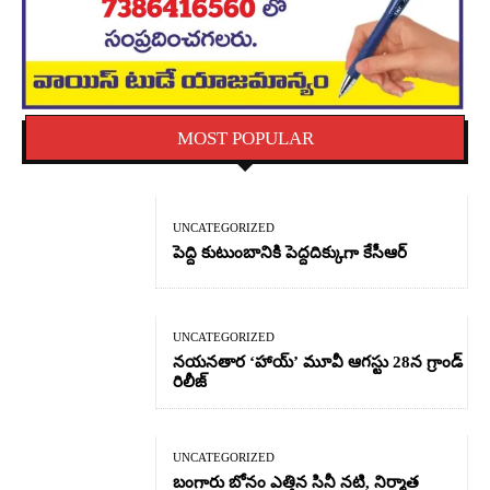
MOST POPULAR
UNCATEGORIZED
పెద్ది కుటుంబానికి పెద్దదిక్కుగా కేసీఆర్
UNCATEGORIZED
నయనతార ‘హాయ్’ మూవీ ఆగస్టు 28న గ్రాండ్
రిలీజ్
UNCATEGORIZED
బంగారు బోనం ఎత్తిన సినీ నటి, నిర్మాత