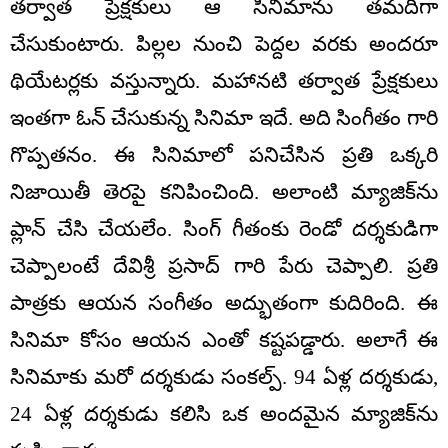
తర్వాత ప్రేక్షకులు ఆ సినిమాను తమదిగా
చేసుకుంటారు. పిల్లల నుంచి పెద్దల వరకు అందరూ
థియేటర్లకు వస్తున్నారు. మహానటి తర్వాత ప్రేక్షకులు
ఇంతగా ఓన్ చేసుకున్న సినిమా ఇదే. అది సింగీతం గారి
గొప్పతనం. ఈ సినిమాలో పనిచేసిన ప్రతి ఒక్కరి
నిజాయితీ తెరపై కనిపించింది. అలాంటి మ్యాజిక్‌ను
ప్లాన్ చేసి చేయలేం. సింగ్ గీతంకు రెండో దర్శకుడిగా
చెప్పాలంటే దేవిశ్రీ ప్రసాద్ గారి పేరు చెప్పాలి. ప్రతి
పాత్రకు ఆయన సంగీతం అద్భుతంగా కుదిరింది. ఈ
సినిమా కోసం ఆయన ఎంతో కష్టపడ్డారు. అలాగే ఈ
సినిమాకు మరో దర్శకుడు సంకల్ప్. 94 ఏళ్ల దర్శకుడు,
24 ఏళ్ల దర్శకుడు కలిసి ఒక అందమైన మ్యాజిక్‌ను