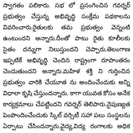
స్వాగతం పలికారు. సభ లో ప్రసంగించిన గవర్నర్
ప్రభుత్వం చేస్తున్న అభివృద్ధి సంక్షేమ పథకాలను
వివరించారు.రైతులకు తమ ప్రభుత్వం వెన్నంటి
ఉంటుందని అన్నారు.దీంతో పాటు రైతు కూలీలకు
సైతం దన్నుగా నిలుస్తుందని చెప్పారు.తెలంగాణ
ఇప్పటికే అభివృద్ధి చెందిన రాష్ట్రంగా రూపాంతరం
చెందుతుందని అన్నారు.మహిళ శక్తి ని గుర్తించిన
ప్రభుత్వం వారికి చేయూత ను అందించేందుకు అన్ని
విధాలా కృషి చేస్తుందన్నారు. కాగా యువత కోసం అనేక
కార్యక్రమాలు చేపట్టిందని గవర్నర్ తెలిపారు.నైపుణ్యత
పెంపొందించేందుకు స్కిల్ వర్సిటీ సహా పలు సంస్థలను
ఏర్పాటు చేసిందన్నారు.వైద్య,విద్య రంగాలకు అధిక