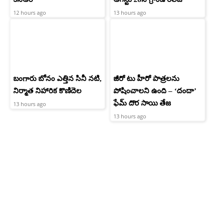
12 hours ago
13 hours ago
బంగారు బోనం ఎత్తిన సినీ నటి,
జీరో టు హీరో పాత్రలను
నిర్మాత నిహారిక కొణిదెల
పోషించాలని ఉంది – ‘దందా’
ఫేమ్ దొర సాయి తేజ
13 hours ago
13 hours ago