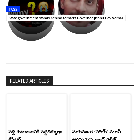
తీర్థం..తులసీదళం
భర్తపై
పాన్
TAGS
లేకుండా
రివెంజ్
ఇండియా
అసంపూర్ణం
తీర్చుకున్న
స్టార్
State government stands behind farmers Governor Jishnu Dev Verma
ఉపాసన..
హీరోయిన్‏గా
పాపం
శ్రీనిధి
రామ్
శెట్టి.
చరణ్
RELATED ARTICLES
పెద్ది కుటుంబానికి పెద్దదిక్కుగా
నయనతార ‘హాయ్’ మూవీ
కేసీఆర్
ఆగస్టు 28న గ్రాండ్ రిలీజ్