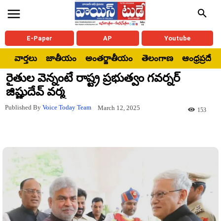
E-Paper
AP
Youtube
వార్తలు
జాతీయం
అంతర్జాతీయం
తెలంగాణ
ఆంధ్రప్రదేశ్
రైతుల వెన్నంటే రాష్ట్ర ప్రభుత్వం గవర్నర్
జిష్ణుదేవ్ వర్మ
Published By
Voice Today Team
March 12, 2025
153