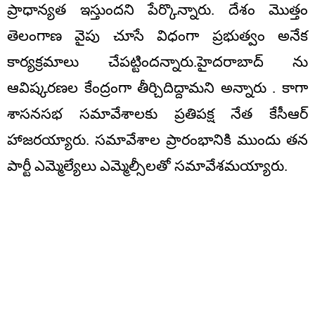
ప్రాధాన్యత ఇస్తుందని పేర్కొన్నారు. దేశం మొత్తం
తెలంగాణ వైపు చూసే విధంగా ప్రభుత్వం అనేక
కార్యక్రమాలు చేపట్టిందన్నారు.హైదరాబాద్ ను
ఆవిష్కరణల కేంద్రంగా తీర్చిదిద్దామని అన్నారు . కాగా
శాసనసభ సమావేశాలకు ప్రతిపక్ష నేత కేసీఆర్
హాజరయ్యారు. సమావేశాల ప్రారంభానికి ముందు తన
పార్టీ ఎమ్మెల్యేలు ఎమ్మెల్సీలతో సమావేశమయ్యారు.