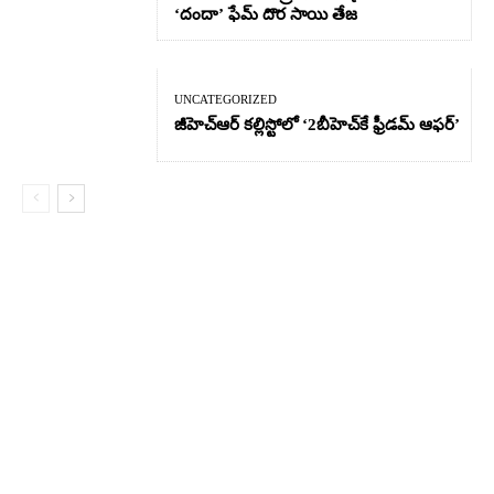
‘దందా’ ఫేమ్ దొర సాయి తేజ
UNCATEGORIZED
జీహెచ్ఆర్‌ కల్లిస్టోలో ‘2బీహెచ్‌కే ఫ్రీడమ్ ఆఫర్’