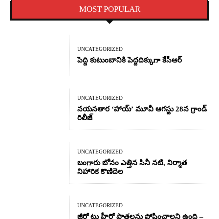
MOST POPULAR
UNCATEGORIZED
పెద్ది కుటుంబానికి పెద్దదిక్కుగా కేసీఆర్
UNCATEGORIZED
నయనతార ‘హాయ్’ మూవీ ఆగస్టు 28న గ్రాండ్
రిలీజ్
UNCATEGORIZED
బంగారు బోనం ఎత్తిన సినీ నటి, నిర్మాత
నిహారిక కొణిదెల
UNCATEGORIZED
జీరో టు హీరో పాత్రలను పోషించాలని ఉంది –