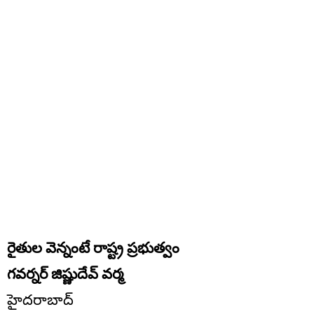
రైతుల వెన్నంటే రాష్ట్ర ప్రభుత్వం
గవర్నర్ జిష్ణుదేవ్ వర్మ
హైదరాబాద్