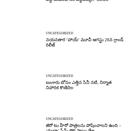
UNCATEGORIZED
నయనతార ‘హాయ్’ మూవీ ఆగస్టు 28న గ్రాండ్
రిలీజ్
UNCATEGORIZED
బంగారు బోనం ఎత్తిన సినీ నటి, నిర్మాత
నిహారిక కొణిదెల
UNCATEGORIZED
జీరో టు హీరో పాత్రలను పోషించాలని ఉంది –
‘దందా’ ఫేమ్ దొర సాయి తేజ