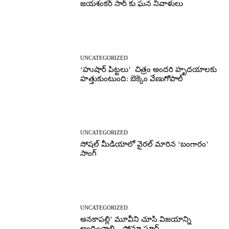
జయశంకర్ సార్ కు ఘన నివాళులు
UNCATEGORIZED
‘హుషార్‌ పిట్టలు’ చిత్రం అందరి హృదయాలకు
హత్తుకుంటుంది: బెక్కెం వేణుగోపాల్‌
UNCATEGORIZED
సోషల్ మీడియాలో వైరల్ మారిన ‘బంగారం’
సాంగ్
UNCATEGORIZED
అనకాపల్లి’ మూవీని చూసి విజయాన్ని
అందించాలి – సోనూ సూద్