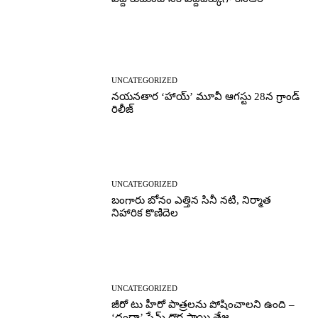
UNCATEGORIZED
నయనతార ‘హాయ్’ మూవీ ఆగస్టు 28న గ్రాండ్
రిలీజ్
UNCATEGORIZED
బంగారు బోనం ఎత్తిన సినీ నటి, నిర్మాత
నిహారిక కొణిదెల
UNCATEGORIZED
జీరో టు హీరో పాత్రలను పోషించాలని ఉంది –
‘దందా’ ఫేమ్ దొర సాయి తేజ