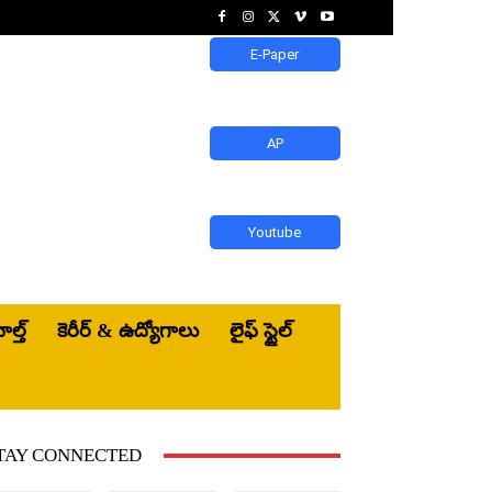
E-Paper
AP
Youtube
ెల్త్‌
కెరీర్ & ఉద్యోగాలు
లైఫ్ స్టైల్
TAY CONNECTED