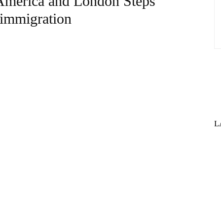
 America and London Steps
l immigration
L