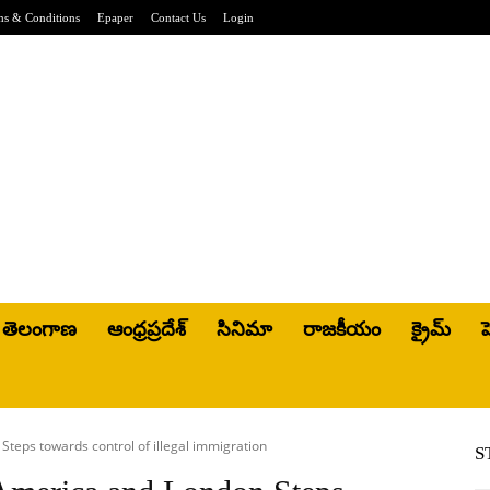
ms & Conditions
Epaper
Contact Us
Login
తెలంగాణ
ఆంధ్రప్రదేశ్
సినిమా
రాజకీయం
క్రైమ్
హ
Steps towards control of illegal immigration
S