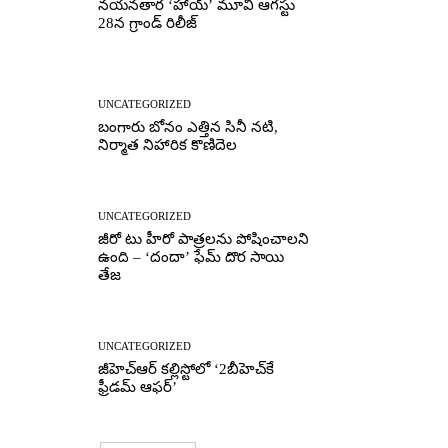
నయనతార ‘హాయ్’ మూవీ ఆగస్టు
28న గ్రాండ్ రిలీజ్
UNCATEGORIZED
బంగారు బోనం ఎత్తిన సినీ నటి,
నిర్మాత నిహారిక కొణిదెల
UNCATEGORIZED
జీరో టు హీరో పాత్రలను పోషించాలని
ఉంది – ‘దందా’ ఫేమ్ దొర సాయి
తేజ
UNCATEGORIZED
జీహెచ్ఆర్‌ కల్లిస్టోలో ‘2బీహెచ్‌కే
ఫ్రీడమ్ ఆఫర్’