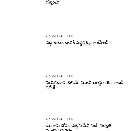
గుర్తింపు
UNCATEGORIZED
పెద్ది కుటుంబానికి పెద్దదిక్కుగా కేసీఆర్
UNCATEGORIZED
నయనతార ‘హాయ్’ మూవీ ఆగస్టు 28న గ్రాండ్
రిలీజ్
UNCATEGORIZED
బంగారు బోనం ఎత్తిన సినీ నటి, నిర్మాత
నిహారిక కొణిదెల