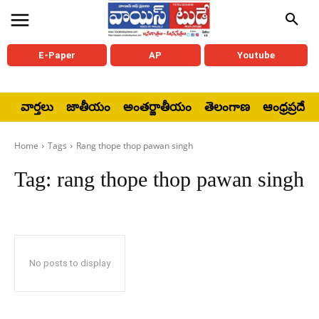
E-Paper
AP
Youtube
వార్తలు
జాతీయం
అంతర్జాతీయం
తెలంగాణ
ఆంధ్రప్రదేశ్
Home
Tags
Rang thope thop pawan singh
Tag:
rang thope thop pawan singh
No posts to display