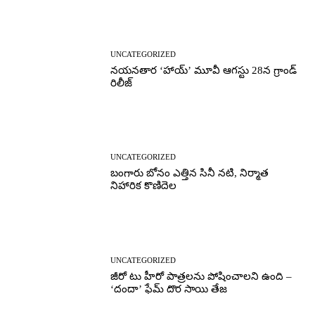
UNCATEGORIZED
నయనతార ‘హాయ్’ మూవీ ఆగస్టు 28న గ్రాండ్
రిలీజ్
UNCATEGORIZED
బంగారు బోనం ఎత్తిన సినీ నటి, నిర్మాత
నిహారిక కొణిదెల
UNCATEGORIZED
జీరో టు హీరో పాత్రలను పోషించాలని ఉంది –
‘దందా’ ఫేమ్ దొర సాయి తేజ