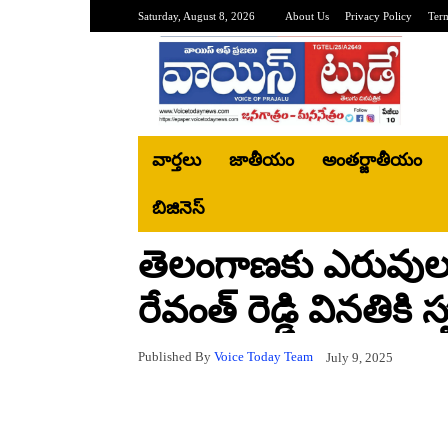
Saturday, August 8, 2026
About Us
Privacy Policy
Ter
వార్తలు
జాతీయం
అంతర్జాతీయం
బిజినెస్‌
తెలంగాణకు ఎరువుల 
రేవంత్ రెడ్డి వినతికి స
Published By
Voice Today Team
July 9, 2025