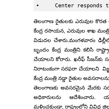
•     Center responds t
తెలంగాణ రైతులకు ఎరువుల కొరత ల
కేంద్ర రసాయన, ఎరువుల శాఖ మంత్రి
విడుదల చేశారు.మంగళవారం ఢిల్లీలో 
బృందం కేంద్ర మంత్రిని కలిసి రా
చేయాలని కోరారు. ఖరీఫ్ సీజన్‌కు 
నిరాటంకంగా సరఫరా చేయాలని విజ్ఞప్తి
కేంద్ర మంత్రి నడ్డా రైతుల అవసరాలన
తెలంగాణకు అవసరమైన మేరకు సర
అధికారులను ఆదేశించారు.
మళ్లించకుండా, రాష్ట్రంలోని వివిధ