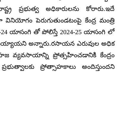
ట్ర ప్రభుత్వ అధికారులను కోరారు.ఇదే
ియోగం పెరుగుతుండటంపై కేంద్ర మంత్రి
3-24 యాసంగి తో పోలిస్తే 2024-25 యాసంగి లో
య్యాయని అన్నారు.రసాయన ఎరువుల అధిక
సహజ వ్యవసాయాన్ని ప్రోత్సహించడానికి కేంద్రం
్రభుత్వాలకు ప్రోత్సాహకాలు అందిస్తుందని