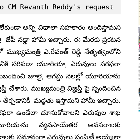
o CM Revanth Reddy's request
ేకుండా అన్ని విధాలా సహకారం అందిస్తామని
 జేపీ నడ్డా హామీ ఇచ్చారు. ఈ మేరకు ప్రకటన
ముఖ్యమంత్రి ఎ.రేవంత్ రెడ్డి నేతృత్వంలోని
ష్ట్రానికి సరిపడా యూరియా, ఎరువులు సరఫరా
సంబంధించి జూలై, ఆగస్టు నెలల్లో యూరియాను
 చేశారు. ముఖ్యమంత్రి విజ్ఞప్తి పై స్పందించిన
ు తీర్చడానికి మద్దతు ఇస్తామని హామీ ఇచ్చారు.
ఫరా ఉండేలా చూసుకోవాలని ఎరువుల శాఖ
 యూరియాను వ్యవసాయేతర అవసరాలకు
 జిల్లాలకు సమానంగా ఎరువులు పంపిణీ అయ్యేలా