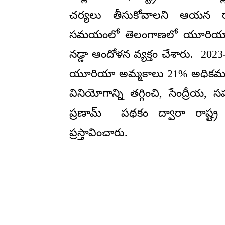
చర్యలు తీసుకోవాలని ఆయన రాష్
సమయంలో తెలంగాణలో యూరియా విన
నడ్డా ఆందోళన వ్యక్తం చేశారు. 202
యూరియా అమ్మకాలు 21% అధికమ
వినియోగాన్ని తగ్గించి, సేంద్రీయ, 
ప్రణామ్ పథకం ద్వారా రాష్ట్ర ప
ప్రస్తావించారు.