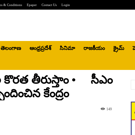
ms & Conditions
Epaper
Contact Us
Login
తెలంగాణ
ఆంధ్రప్రదేశ్
సినిమా
రాజకీయం
క్రైమ్
హ
కొరత తీరుస్తాం • సీఎం
్పందించిన కేంద్రం
149