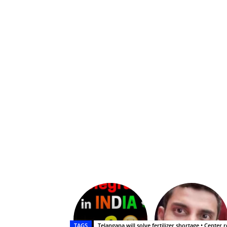
Upasana:
భర్తపై
రివెంజ్
TAGS
Telangana will solve fertilizer shortage • Cente