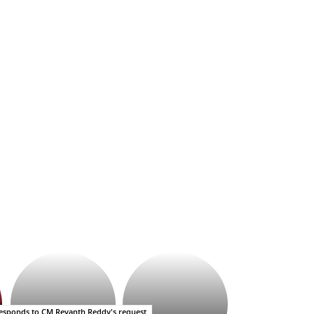
భగవంతుని
కేజీఎఫ్
ప్రసాదం
సినిమాతో
తీర్థం..తులసీదళం
పాన్
లేకుండా
ఇండియా
r responds to CM Revanth Reddy's request