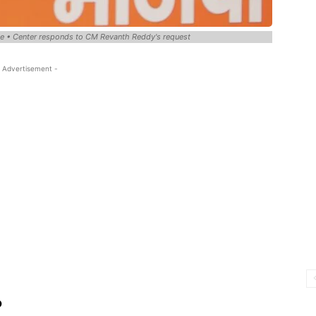
tage • Center responds to CM Revanth Reddy's request
 Advertisement -
ం