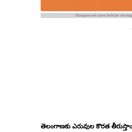
Telangana will solve fertilizer shor
-
తెలంగాణకు ఎరువుల కొరత తీరుస్తా