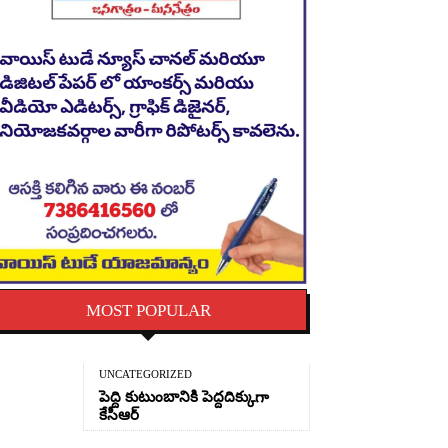
MOST POPULAR
UNCATEGORIZED
పెద్ది కుటుంబానికి పెద్దదిక్కుగా
కేసీఆర్