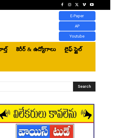
E-Paper
AP
Youtube
ెల్త్‌
కెరీర్ & ఉద్యోగాలు
లైఫ్ స్టైల్
Search