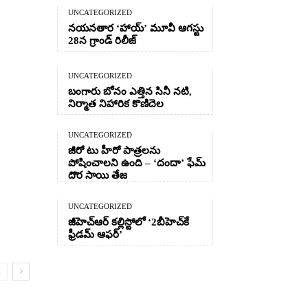
UNCATEGORIZED
నయనతార ‘హాయ్’ మూవీ ఆగస్టు
28న గ్రాండ్ రిలీజ్
UNCATEGORIZED
బంగారు బోనం ఎత్తిన సినీ నటి,
నిర్మాత నిహారిక కొణిదెల
UNCATEGORIZED
జీరో టు హీరో పాత్రలను
పోషించాలని ఉంది – ‘దందా’ ఫేమ్
దొర సాయి తేజ
UNCATEGORIZED
జీహెచ్ఆర్‌ కల్లిస్టోలో ‘2బీహెచ్‌కే
ఫ్రీడమ్ ఆఫర్’