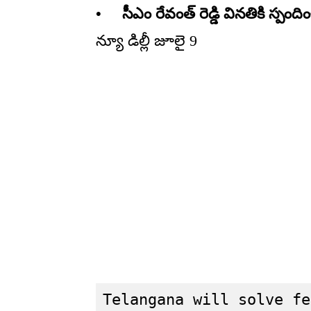
• సీఎం రేవంత్ రెడ్డి వినతికి స్పందిం
న్యూ డిల్లీ జూలై 9
Telangana will solve fe