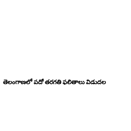
తెలంగాణలో పదో తరగతి ఫలితాలు విడుదల