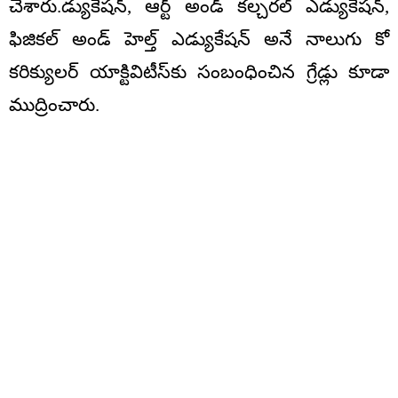
చేశారు.డ్యుకేషన్, ఆర్ట్ అండ్ కల్చరల్ ఎడ్యుకేషన్,
ఫిజికల్ అండ్ హెల్త్ ఎడ్యుకేషన్ అనే నాలుగు కో
కరిక్యులర్ యాక్టివిటీస్‌కు సంబంధించిన గ్రేడ్లు కూడా
ముద్రించారు.