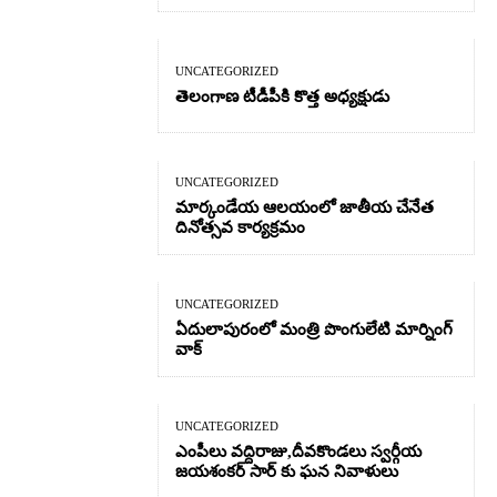
UNCATEGORIZED
తెలంగాణ టీడీపీకి కొత్త అధ్యక్షుడు
UNCATEGORIZED
మార్కండేయ ఆలయంలో జాతీయ చేనేత
దినోత్సవ కార్యక్రమం
UNCATEGORIZED
ఏదులాపురంలో మంత్రి పొంగులేటి మార్నింగ్
వాక్
UNCATEGORIZED
ఎంపీలు వద్దిరాజు,దీవకొండలు స్వర్గీయ
జయశంకర్ సార్ కు ఘన నివాళులు