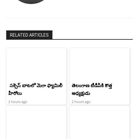
రామ్
శెట్టి.
చరణ్
RELATED ARTICLES
సక్సెస్ బాటలో మెగా ఫ్యామిలీ
తెలంగాణ టీడీపీకి కొత్త
హీరోలు
అధ్యక్షుడు
2 hours ago
2 hours ago