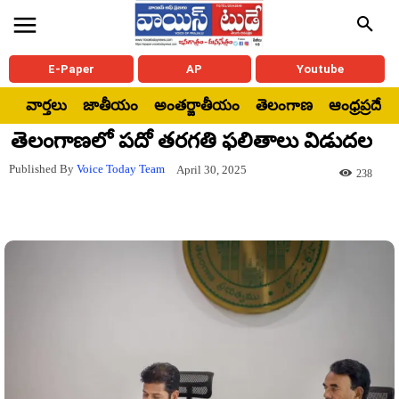
E-Paper
AP
Youtube
వార్తలు
జాతీయం
అంతర్జాతీయం
తెలంగాణ
ఆంధ్రప్రదేశ్
తెలంగాణలో పదో తరగతి ఫలితాలు విడుదల
Published By
Voice Today Team
April 30, 2025
238