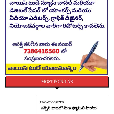
MOST POPULAR
UNCATEGORIZED
సక్సెస్ బాటలో మెగా ఫ్యామిలీ హీరోలు