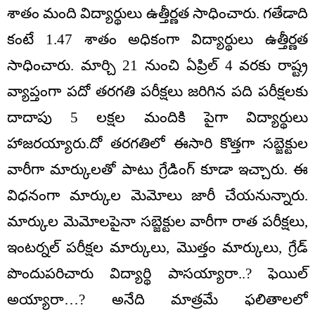
శాతం మంది విద్యార్థులు ఉత్తీర్ణత సాధించారు. గతేడాది
కంటే 1.47 శాతం అధికంగా విద్యార్థులు ఉత్తీర్ణత
సాధించారు. మార్చి 21 నుంచి ఏప్రిల్ 4 వరకు రాష్ట్ర
వ్యాప్తంగా పదో తరగతి పరీక్షలు జరిగిన పది పరీక్షలకు
దాదాపు 5 లక్షల మందికి పైగా విద్యార్థులు
హాజరయ్యారు.దో తరగతిలో ఈసారి కొత్తగా సబ్జెక్టుల
వారీగా మార్కులతో పాటు గ్రేడింగ్ కూడా ఇచ్చారు. ఈ
విధనంగా మార్కుల మెమోలు జారీ చేయనున్నారు.
మార్కుల మెమోలపైనా సబ్జెక్టుల వారీగా రాత పరీక్షలు,
ఇంటర్నల్ పరీక్షల మార్కులు, మొత్తం మార్కులు, గ్రేడ్
పొందుపరిచారు విద్యార్థి పాసయ్యారా..? ఫెయిల్
అయ్యారా…? అనేది మాత్రమే ఫలితాలలో