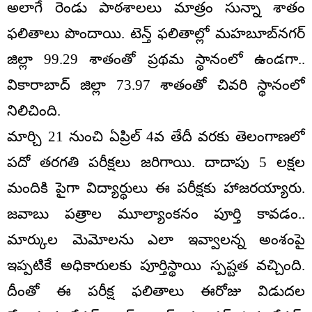
అలాగే రెండు పాఠశాలలు మాత్రం సున్నా శాతం
ఫలితాలు పొందాయి. టెన్త్ ఫలితాల్లో మహబూబ్‌నగర్
జిల్లా 99.29 శాతంతో ప్రథమ స్థానంలో ఉండగా..
వికారాబాద్ జిల్లా 73.97 శాతంతో చివరి స్థానంలో
నిలిచింది.
మార్చి 21 నుంచి ఏప్రిల్‌ 4వ తేదీ వరకు తెలంగాణలో
పదో తరగతి పరీక్షలు జరిగాయి. దాదాపు 5 లక్షల
మందికి పైగా విద్యార్థులు ఈ పరీక్షకు హాజరయ్యారు.
జవాబు పత్రాల మూల్యాంకనం పూర్తి కావడం..
మార్కుల మెమోలను ఎలా ఇవ్వాలన్న అంశంపై
ఇప్పటికే అధికారులకు పూర్తిస్థాయి స్పష్టత వచ్చింది.
దీంతో ఈ పరీక్ష ఫలితాలు ఈరోజు విడుదల