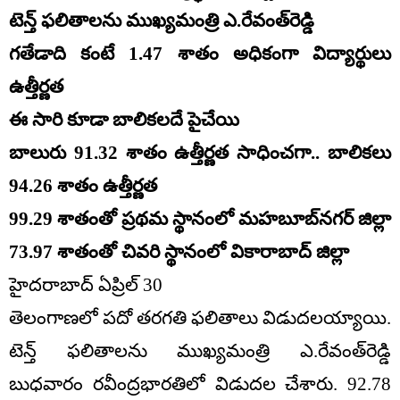
టెన్త్ ఫలితాలను ముఖ్యమంత్రి ఎ.రేవంత్‌రెడ్డి
గతేడాది కంటే 1.47 శాతం అధికంగా విద్యార్థులు
ఉత్తీర్ణత
ఈ సారి కూడా బాలికలదే పైచేయి
బాలురు 91.32 శాతం ఉత్తీర్ణత సాధించగా.. బాలికలు
94.26 శాతం ఉత్తీర్ణత
99.29 శాతంతో ప్రథమ స్థానంలో మహబూబ్‌నగర్ జిల్లా
73.97 శాతంతో చివరి స్థానంలో వికారాబాద్ జిల్లా
హైదరాబాద్ ఏప్రిల్ 30
తెలంగాణలో పదో తరగతి ఫలితాలు విడుదలయ్యాయి.
టెన్త్ ఫలితాలను ముఖ్యమంత్రి ఎ.రేవంత్‌రెడ్డి
బుధవారం రవీంద్రభారతిలో విడుదల చేశారు. 92.78