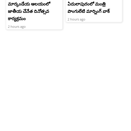
మార్కండేయ ఆలయంలో
ఏదులాపురంలో మంత్రి
జాతీయ చేనేత దినోత్సవ
పొంగులేటి మార్నింగ్ వాక్
కార్యక్రమం
2 hours ago
2 hours ago