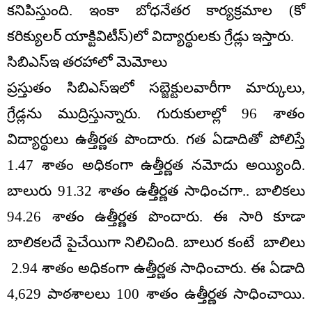
కనిపిస్తుంది. ఇంకా బోధనేతర కార్యక్రమాల (కో
కరిక్యులర్ యాక్టివిటీస్)లో విద్యార్థులకు గ్రేడ్లు ఇస్తారు.
సిబిఎస్‌ఇ తరహాలో మెమోలు
ప్రస్తుతం సిబిఎస్‌ఇలో సబ్జెక్టులవారీగా మార్కులు,
గ్రేడ్లను ముద్రిస్తున్నారు. గురుకులాల్లో 96 శాతం
విద్యార్థులు ఉత్తీర్ణత పొందారు. గత ఏడాదితో పోలిస్తే
1.47 శాతం అధికంగా ఉత్తీర్ణత నమోదు అయ్యింది.
బాలురు 91.32 శాతం ఉత్తీర్ణత సాధించగా.. బాలికలు
94.26 శాతం ఉత్తీర్ణత పొందారు. ఈ సారి కూడా
బాలికలదే పైచేయిగా నిలిచింది. బాలుర కంటే బాలిలు
2.94 శాతం అధికంగా ఉత్తీర్ణత సాధించారు. ఈ ఏడాది
4,629 పాఠశాలలు 100 శాతం ఉత్తీర్ణత సాధించాయి.