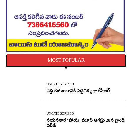
MOST POPULAR
UNCATEGORIZED
పెద్ది కుటుంబానికి పెద్దదిక్కుగా కేసీఆర్
UNCATEGORIZED
నయనతార ‘హాయ్’ మూవీ ఆగస్టు 28న గ్రాండ్
రిలీజ్