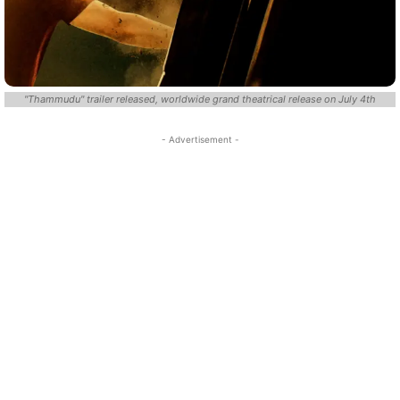
"Thammudu" trailer released, worldwide grand theatrical release on July 4th
- Advertisement -