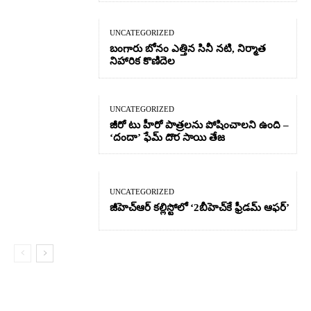
UNCATEGORIZED
బంగారు బోనం ఎత్తిన సినీ నటి, నిర్మాత
నిహారిక కొణిదెల
UNCATEGORIZED
జీరో టు హీరో పాత్రలను పోషించాలని ఉంది –
‘దందా’ ఫేమ్ దొర సాయి తేజ
UNCATEGORIZED
జీహెచ్ఆర్‌ కల్లిస్టోలో ‘2బీహెచ్‌కే ఫ్రీడమ్ ఆఫర్’