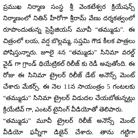
ప్రముఖ నిర్మాణ సంస్థ శ్రీ వెంకటేశ్వర క్రియేషన్స్
నిర్మాణంలో నితిన్ హీరోగా శ్రీరామ్ వేణు దర్శకత్వంలో
రూపొందుతున్న ప్రెస్టీజియస్ మూవీ “తమ్ముడు”. ఈ
చిత్రంలో లయ, వర్ష బొల్లమ్మ, సప్తమి గౌడ కీలక పాత్రలు
పోషిస్తున్నారు. జూలై 4న “తమ్ముడు” సినిమా వరల్డ్
వైడ్ గా గ్రాండ్ థియేట్రికల్ రిలీజ్ కు రెడీ అవుతోంది. ఈ
రోజు ఈ సినిమా ట్రైలర్ రిలీజ్ డేట్ అనౌన్స్ మెంట్
చేశారు మేకర్స్. ఈ నెల 11న సాయంత్రం 5 గంటలకు
“తమ్ముడు” సినిమా ట్రైలర్ విడుదల చేయబోతున్నట్లు
క్రియేటివ్ గా, ఎంటర్ టైనింగ్ వీడియోతో తెలిపారు.
“తమ్ముడు” మూవీ ట్రైలర్ రిలీజ్ అనౌన్స్ మెంట్
వీడియో ఫన్నీగా డిజైన్ చేశారు. తాను గట్టిగా