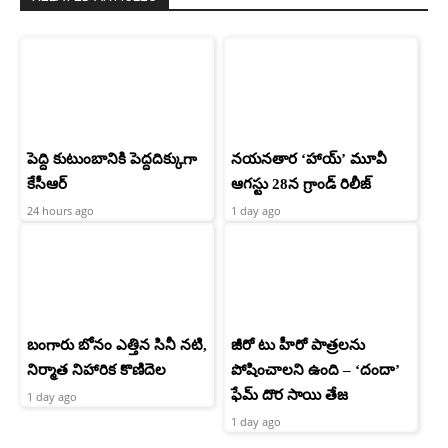
పెద్ది కుటుంబానికి పెద్దదిక్కుగా
నయనతార ‘హాయ్’ మూవీ
కేసీఆర్
ఆగస్టు 28న గ్రాండ్ రిలీజ్
24 hours ago
1 day ago
బంగారు బోనం ఎత్తిన సినీ నటి,
జీరో టు హీరో పాత్రలను
నిర్మాత నిహారిక కొణిదెల
పోషించాలని ఉంది – ‘దందా’
ఫేమ్ దొర సాయి తేజ
1 day ago
1 day ago