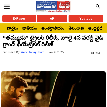
E-Paper
AP
Youtube
వార్తలు
జాతీయం
అంతర్జాతీయం
తెలంగాణ
ఆంధ్రప్రదేశ్
“తమ్ముడు” ట్రైలర్ రిలీజ్, జూలై 4న వరల్డ్ వైడ్
గ్రాండ్ థియేట్రికల్ రిలీజ్
Published By
Voice Today Team
June 9, 2025
204