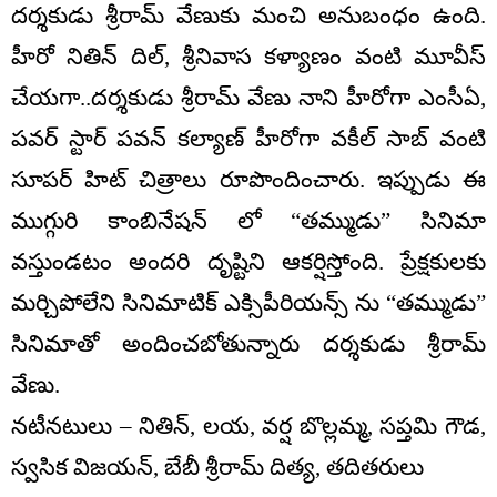
దర్శకుడు శ్రీరామ్ వేణుకు మంచి అనుబంధం ఉంది.
హీరో నితిన్ దిల్, శ్రీనివాస కళ్యాణం వంటి మూవీస్
చేయగా..దర్శకుడు శ్రీరామ్ వేణు నాని హీరోగా ఎంసీఏ,
పవర్ స్టార్ పవన్ కల్యాణ్ హీరోగా వకీల్ సాబ్ వంటి
సూపర్ హిట్ చిత్రాలు రూపొందించారు. ఇప్పుడు ఈ
ముగ్గురి కాంబినేషన్ లో “తమ్ముడు” సినిమా
వస్తుండటం అందరి దృష్టిని ఆకర్షిస్తోంది. ప్రేక్షకులకు
మర్చిపోలేని సినిమాటిక్ ఎక్సిపీరియన్స్ ను “తమ్ముడు”
సినిమాతో అందించబోతున్నారు దర్శకుడు శ్రీరామ్
వేణు.
నటీనటులు – నితిన్, లయ, వర్ష బొల్లమ్మ, సప్తమి గౌడ,
స్వసిక విజయన్, బేబీ శ్రీరామ్ దిత్య, తదితరులు