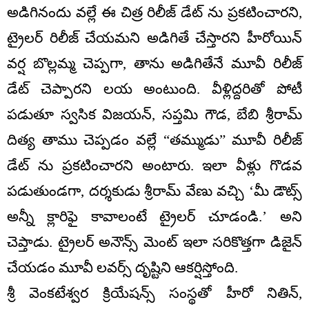
అడిగినందు వల్లే ఈ చిత్ర రిలీజ్ డేట్ ను ప్రకటించారని,
ట్రైలర్ రిలీజ్ చేయమని అడిగితే చేస్తారని హీరోయిన్
వర్ష బొల్లమ్మ చెప్పగా, తాను అడిగితేనే మూవీ రిలీజ్
డేట్ చెప్పారని లయ అంటుంది. వీళ్లిద్దరితో పోటీ
పడుతూ స్వసిక విజయన్, సప్తమి గౌడ, బేబి శ్రీరామ్
దిత్య తాము చెప్పడం వల్లే “తమ్ముడు” మూవీ రిలీజ్
డేట్ ను ప్రకటించారని అంటారు. ఇలా వీళ్లు గొడవ
పడుతుండగా, దర్శకుడు శ్రీరామ్ వేణు వచ్చి ‘మీ డౌట్స్
అన్నీ క్లారిఫై కావాలంటే ట్రైలర్ చూడండి.’ అని
చెప్తాడు. ట్రైలర్ అనౌన్స్ మెంట్ ఇలా సరికొత్తగా డిజైన్
చేయడం మూవీ లవర్స్ దృష్టిని ఆకర్షిస్తోంది.
శ్రీ వెంకటేశ్వర క్రియేషన్స్ సంస్థతో హీరో నితిన్,