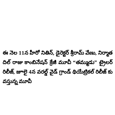
ఈ నెల 11న హీరో నితిన్, డైరెక్టర్ శ్రీరామ్ వేణు, నిర్మాత
దిల్ రాజు కాంబినేషన్ క్రేజీ మూవీ “తమ్ముడు” ట్రైలర్
రిలీజ్, జూలై 4న వరల్డ్ వైడ్ గ్రాండ్ థియేట్రికల్ రిలీజ్ కు
వస్తున్న మూవీ