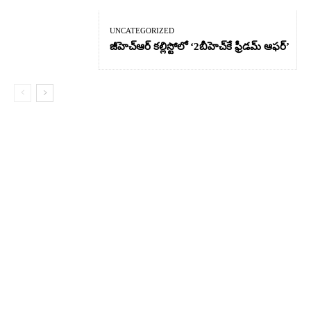
UNCATEGORIZED
జీహెచ్ఆర్‌ కల్లిస్టోలో ‘2బీహెచ్‌కే ఫ్రీడమ్ ఆఫర్’