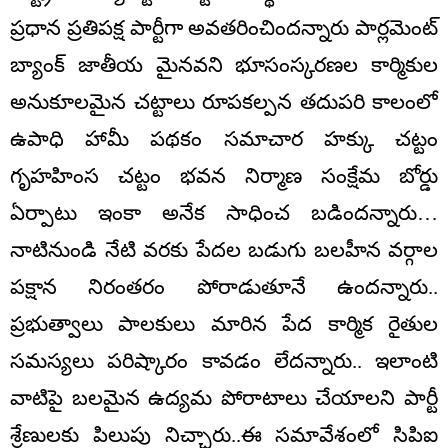
ప్రధాన ప్రతిపక్ష పార్టీగా అవతరించిందన్నారు పార్లమెంట్
బ్యాంక్ జాతీయ మైనవని భూసంస్కరణల కార్మికుల
అనుకూలమైన చట్టాలు రూపకల్పన తదుపరి కాలంలో
ఉపాధి హామీ పథకం సమాచార హక్కు చట్టం
గృహహింస చట్టం భవన నిర్మాణ సంక్షేమ బోర్డు
ఏర్పాటు ఇంకా అనేక సాధించ బడిందన్నారు…
నాటినుండి నేటి వరకు పేదల బడుగు బలహీన వర్గాల
పక్షాన నిరంతరం పోరాడుతూనే ఉందన్నారు..
ప్రభుత్వాలు పాలకులు మారిన పేద కార్మిక రైతుల
సమస్యలు పరిష్కారం కావడం లేదన్నారు.. ఇలాంటి
వాటిపై బలమైన ఉద్యమ పోరాటాలు చేయాలని పార్టీ
శ్రేణులకు పిలుపు నిచ్చారు..ఈ సమావేశంలో సిపిఐ