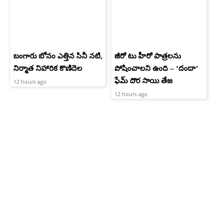
బంగారు బోనం ఎత్తిన సినీ నటి,
జీరో టు హీరో పాత్రలను
నిర్మాత నిహారిక కొణిదెల
పోషించాలని ఉంది – ‘దందా’
ఫేమ్ దొర సాయి తేజ
12 hours ago
12 hours ago