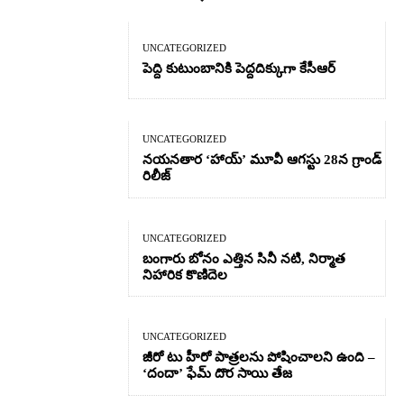
UNCATEGORIZED
పెద్ది కుటుంబానికి పెద్దదిక్కుగా కేసీఆర్
UNCATEGORIZED
నయనతార ‘హాయ్’ మూవీ ఆగస్టు 28న గ్రాండ్
రిలీజ్
UNCATEGORIZED
బంగారు బోనం ఎత్తిన సినీ నటి, నిర్మాత
నిహారిక కొణిదెల
UNCATEGORIZED
జీరో టు హీరో పాత్రలను పోషించాలని ఉంది –
‘దందా’ ఫేమ్ దొర సాయి తేజ