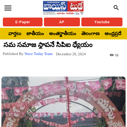
E-Paper
AP
Youtube
వార్తలు
జాతీయం
అంతర్జాతీయం
తెలంగాణ
ఆంధ్రప్రదేశ్
సమ సమాజ స్థాపనే సిపిఐ ధ్యేయం
Published By
Voice Today Team
December 26, 2024
68