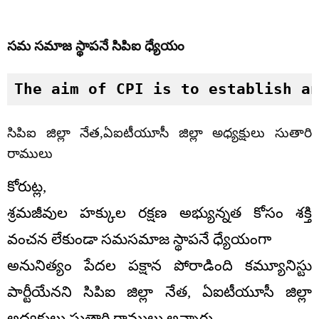
సమ సమాజ స్థాపనే సిపిఐ ధ్యేయం
The aim of CPI is to establish a
సిపిఐ జిల్లా నేత,ఏఐటీయూసీ జిల్లా అధ్యక్షులు సుతారి
రాములు
కోరుట్ల,
శ్రమజీవుల హక్కుల రక్షణ అభ్యున్నత కోసం శక్తి
వంచన లేకుండా సమసమాజ స్థాపనే ధ్యేయంగా
అనునిత్యం పేదల పక్షాన పోరాడింది కమ్యూనిస్టు
పార్టీయేనని సిపిఐ జిల్లా నేత, ఏఐటీయూసీ జిల్లా
అధ్యక్షులు సుతారి రాములు అన్నారు..