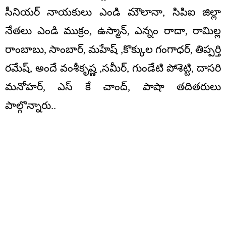
సీనియర్ నాయకులు ఎండి మౌలానా, సిపిఐ జిల్లా
నేతలు ఎండి ముక్రం, ఉస్మాన్, ఎన్నం రాదా, రామిల్ల
రాంబాబు, సాంబార్, మహేష్ ,కొక్కుల గంగాధర్, తిప్పర్తి
రమేష్, అందే వంశీకృష్ణ ,సమీర్, గుండేటి పోశెట్టి, దాసరి
మనోహర్, ఎస్ కే చాంద్, పాషా తదితరులు
పాల్గొన్నారు..