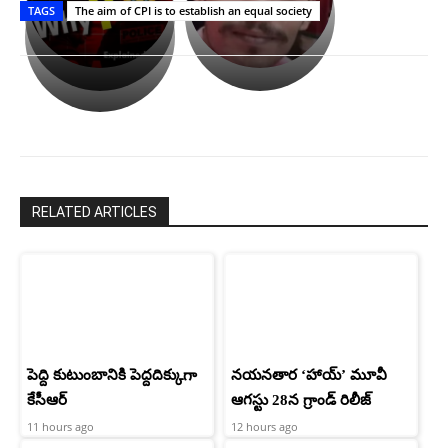
TAGS
The aim of CPI is to establish an equal society
లేకుండా
రివెంజ్
ఇండియా
అసంపూర్ణం
తీర్చుకున్న
స్టార్
ఉపాసన..
హీరోయిన్‏గా
పాపం
శ్రీనిధి
రామ్
శెట్టి.
చరణ్
RELATED ARTICLES
పెద్ది కుటుంబానికి పెద్దదిక్కుగా
నయనతార ‘హాయ్’ మూవీ
కేసీఆర్
ఆగస్టు 28న గ్రాండ్ రిలీజ్
11 hours ago
12 hours ago