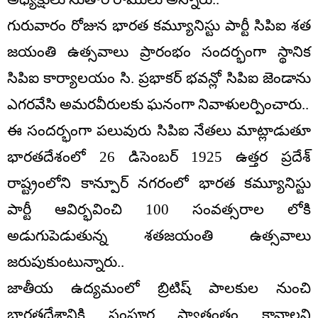
గురువారం రోజున భారత కమ్యూనిస్టు పార్టీ సిపిఐ శత
జయంతి ఉత్సవాలు ప్రారంభం సందర్భంగా స్థానిక
సిపిఐ కార్యాలయం సి. ప్రభాకర్ భవన్లో సిపిఐ జెండాను
ఎగరవేసి అమరవీరులకు ఘనంగా నివాళులర్పించారు..
ఈ సందర్భంగా పలువురు సిపిఐ నేతలు మాట్లాడుతూ
భారతదేశంలో 26 డిసెంబర్ 1925 ఉత్తర ప్రదేశ్
రాష్ట్రంలోని కాన్పూర్ నగరంలో భారత కమ్యూనిస్టు
పార్టీ ఆవిర్భవించి 100 సంవత్సరాల లోకి
అడుగుపెడుతున్న శతజయంతి ఉత్సవాలు
జరుపుకుంటున్నారు..
జాతీయ ఉద్యమంలో బ్రిటిష్ పాలకుల నుంచి
భారతదేశానికి సంపూర్ణ స్వాతంత్రం కావాలని