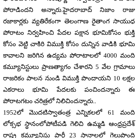
పోరాడిందని అన్నారు.హైదరాబాద్ నిజాం రాజు
రజాకార్లకు వ్యతిరేకంగా తెలంగాణ రైతాంగ సాయుధ
పోరాటం నిర్వహించి పేదల పక్షాన భూమికోసం భుక్తి
కోసం వెట్టి చాకిరి విముక్తి కోసం దున్నిన వాడికి భూమి
కావాలని జరిగిన ఉద్యమ పోరాటాలలో 4000 మంది
కమ్యూనిస్టులు ప్రాణత్యాగం చేశారని 5 వేల గ్రామాలు
రాజరికం పాలన నుండి విముక్తి పొందాయని 10 లక్షల
ఎకరాలు భూమి పేదలకు పంచిందన్నారు ఈ
పోరాటగటం చరిత్రలో నిలిచిందన్నారు..
1952లో మొదటిస్వాతంత్ర ఎన్నికలలో 61 మంది
లోక్సభ స్థానంలోపోటీపడి గెలిచి ఉమ్మడి ఆంధ్రప్రదేశ్
రాష్ట్ర కమ్యూనిస్టు పార్టీ 23 స్థానాలలో గెలుపొంది