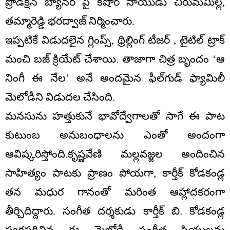
ప్రొడక్షన్ బ్యానర్ పై కిషోర్ నాయుడు చిరుమమిల్ల,
తమ్మారెడ్డి భరద్వాజ్ నిర్మించారు.
ఇప్పటికే విడుదలైన గ్లింప్స్‌, థ్రిల్లింగ్ టీజర్‌ , టైటిల్ ట్రాక్
మంచి బజ్ క్రియేట్ చేశాయి. తాజాగా చిత్ర బృందం ‘ఆ
నింగీ ఈ నేల’ అనే అందమైన ఫీల్‌గుడ్ ఫ్యామిలీ
మెలోడీని విడుదల చేసింది.
మనసును హత్తుకునే భావోద్వేగాలతో సాగే ఈ పాట
కుటుంబ అనుబంధాలను ఎంతో అందంగా
ఆవిష్కరిస్తోంది.కృష్ణవేణి మల్లవజ్జల అందించిన
సాహిత్యం పాటకు ప్రాణం పోయగా, కార్తీక్ కోడకండ్ల
తన మధుర గానంతో మరింత ఆహ్లాదకరంగా
తీర్చిదిద్దారు. సంగీత దర్శకుడు కార్తీక్ బి. కోడకండ్ల
స్వరపరిచిన ఈ మెలోడీ సంగీత ప్రియులను