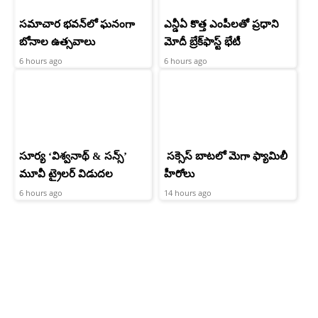
సమాచార భవన్‌లో ఘనంగా
ఎన్డీఏ కొత్త ఎంపీలతో ప్రధాని
బోనాల ఉత్సవాలు
మోదీ బ్రేక్‌ఫాస్ట్ భేటీ
6 hours ago
6 hours ago
సూర్య ‘విశ్వనాథ్ & సన్స్’
సక్సెస్ బాటలో మెగా ఫ్యామిలీ
మూవీ ట్రైలర్ విడుదల
హీరోలు
6 hours ago
14 hours ago