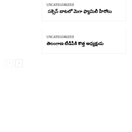
UNCATEGORIZED
సక్సెస్ బాటలో మెగా ఫ్యామిలీ హీరోలు
UNCATEGORIZED
తెలంగాణ టీడీపీకి కొత్త అధ్యక్షుడు