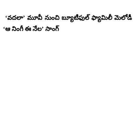
‘వదలా’ మూవీ నుంచి బ్యూటీఫుల్ ఫ్యామిలీ మెలోడీ
‘ఆ నింగీ ఈ నేల’ సాంగ్