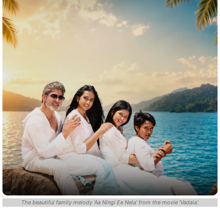
The beautiful family melody 'Aa Ningi Ee Nela' from the movie 'Vadala'.