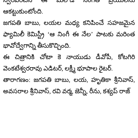
ఆకట్టుకుంటోంది.
జగపతి బాబు, లయల మధ్య కనిపించే సహజమైన
ఫ్యామిలీ కెమిస్ట్రీ ‘ఆ నింగీ ఈ నేల’ పాటకు మరింత
భావోద్వేగాన్ని తీసుకొచ్చింది.
ఈ చిత్రానికి చోటా కె నాయుడు డీవోపీ, కోటగిరి
వెంకటేశ్వరరావు ఎడిటర్, లక్ష్మీ భూపాల రైటర్.
తారాగణం: జగపతి బాబు, లయ, హృతికా శ్రీనివాస్,
అవసరాల శ్రీనివాస్, రవి వర్మ, జెన్నీ, రీను, కశ్యప్ రాజ్