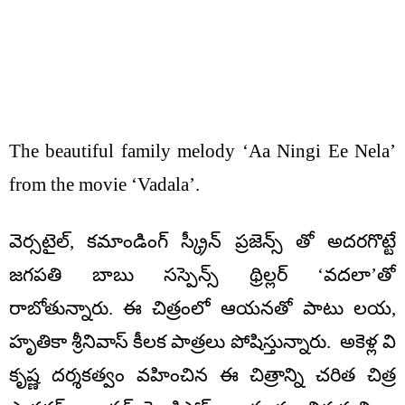
The beautiful family melody ‘Aa Ningi Ee Nela’
from the movie ‘Vadala’.
వెర్సటైల్, కమాండింగ్ స్క్రీన్ ప్రజెన్స్ తో అదరగొట్టే
జగపతి బాబు సస్పెన్స్ థ్రిల్లర్ ‘వదలా’తో
రాబోతున్నారు. ఈ చిత్రంలో ఆయనతో పాటు లయ,
హృతికా శ్రీనివాస్ కీలక పాత్రలు పోషిస్తున్నారు. అకెళ్ల వి
కృష్ణ దర్శకత్వం వహించిన ఈ చిత్రాన్ని చరిత చిత్ర