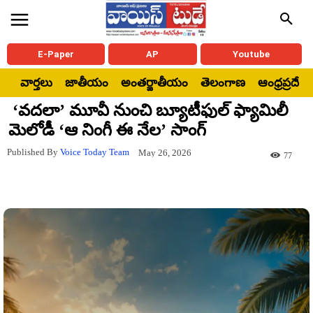
E-Paper
AP
Youtube
వార్తలు
జాతీయం
అంతర్జాతీయం
తెలంగాణ
ఆంధ్రప్రదేశ్
‘వదలా’ మూవీ నుంచి బ్యూటీఫుల్ ఫ్యామిలీ
మెలోడీ ‘ఆ నింగీ ఈ నేల’ సాంగ్
Published By
Voice Today Team
May 26, 2026
77