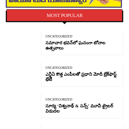
MOST POPULAR
UNCATEGORIZED
సమాచార భవన్‌లో ఘనంగా బోనాల
ఉత్సవాలు
UNCATEGORIZED
ఎన్డీఏ కొత్త ఎంపీలతో ప్రధాని మోదీ బ్రేక్‌ఫాస్ట్
భేటీ
UNCATEGORIZED
సూర్య ‘విశ్వనాథ్ & సన్స్’ మూవీ ట్రైలర్
విడుదల