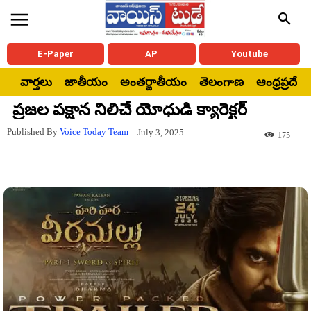
E-Paper
AP
Youtube
వార్తలు
జాతీయం
అంతర్జాతీయం
తెలంగాణ
ఆంధ్రప్రదేశ్
ప్రజల పక్షాన నిలిచే యోధుడి క్యారెక్టర్
Published By
Voice Today Team
July 3, 2025
175