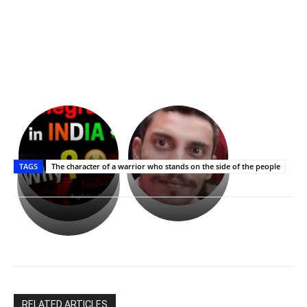
భగవంతుని
కేజీఎఫ్
ప్రసాదం
Upasana:
సినిమాతో
తీర్థం..తులసీదళం
భర్తపై
పాన్
TAGS
The character of a warrior who stands on the side of the people
లేకుండా
రివెంజ్
ఇండియా
అసంపూర్ణం
తీర్చుకున్న
స్టార్
ఉపాసన..
హీరోయిన్‏గా
పాపం
శ్రీనిధి
రామ్
శెట్టి.
చరణ్
RELATED ARTICLES