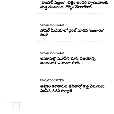
‘హుషార్‌ పిట్టలు’ చిత్రం అందరి హృదయాలకు
హత్తుకుంటుంది: బెక్కెం వేణుగోపాల్‌
UNCATEGORIZED
సోషల్ మీడియాలో వైరల్ మారిన ‘బంగారం’
సాంగ్
UNCATEGORIZED
అనకాపల్లి’ మూవీని చూసి విజయాన్ని
అందించాలి – సోనూ సూద్
UNCATEGORIZED
అల్లికల కళాకారుల జీవితాల్లో కొత్త వెలుగులు
నింపిన పవన్ కళ్యాణ్