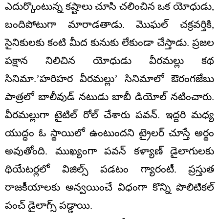
ఎదుర్కొంటున్న కష్టాలు చూసి చలించిన ఒక యోధుడు,
బందిపోటుగా మారాడతాడు. మొఘల్ చక్రవర్తికి,
సైనికులకు కంటి మీద కునుకు లేకుండా చేస్తాడు. ప్రజల
పక్షాన నిలిచిన యోధుడు వీరమల్లు కథ
సినిమా.’హరిహర వీరమల్లు’ సినిమాలో ఔరంగజేబు
పాత్రలో బాలీవుడ్ నటుడు బాబీ డియోల్ నటించారు.
వీరమల్లుగా టైటిల్ రోల్ చేశారు పవన్. ఇద్దరి మధ్య
యుద్ధం ఓ స్థాయిలో ఉంటుందని ట్రైలర్ చూస్తే అర్థం
అవుతోంది. ముఖ్యంగా పవన్ కళ్యాణ్ డైలాగులకు
థియేటర్లలో విజిల్స్ పడటం గ్యారంటీ. ప్రస్తుత
రాజకీయాలకు అన్వయించే విధంగా కొన్ని పొలిటికల్
పంచ్ డైలాగ్స్ పడ్డాయి.