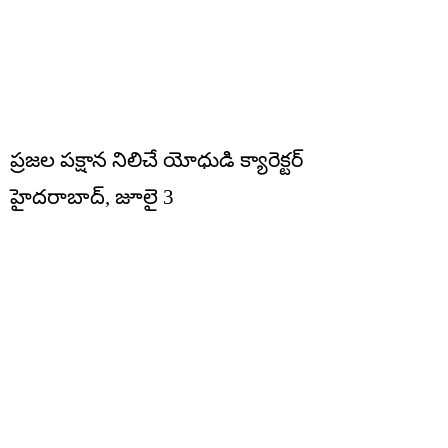
ప్రజల పక్షాన నిలిచే యోధుడి క్యారెక్టర్
హైదరాబాద్, జూలై 3