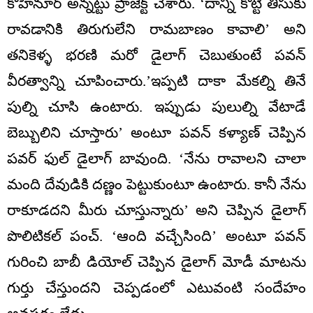
కోహినూర్ అన్నట్టు ప్రాజెక్ట్ చేశారు. ‘దాన్ని కొట్టి తీసుకు
రావడానికి తిరుగులేని రామబాణం కావాలి’ అని
తనికెళ్ళ భరణి మరో డైలాగ్ చెబుతుంటే పవన్
వీరత్వాన్ని చూపించారు.’ఇప్పటి దాకా మేకల్ని తినే
పుల్ని చూసి ఉంటారు. ఇప్పుడు పులుల్ని వేటాడే
బెబ్బులిని చూస్తారు’ అంటూ పవన్ కళ్యాణ్ చెప్పిన
పవర్ ఫుల్ డైలాగ్ బావుంది. ‘నేను రావాలని చాలా
మంది దేవుడికి దణ్ణం పెట్టుకుంటూ ఉంటారు. కానీ నేను
రాకూడదని మీరు చూస్తున్నారు’ అని చెప్పిన డైలాగ్
పొలిటికల్ పంచ్. ‘ఆంది వచ్చేసింది’ అంటూ పవన్
గురించి బాబీ డియోల్ చెప్పిన డైలాగ్ మోడీ మాటను
గుర్తు చేస్తుందని చెప్పడంలో ఎటువంటి సందేహం