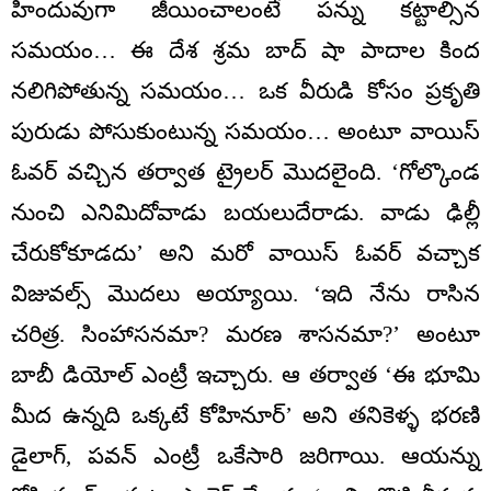
హిందువుగా జీయించాలంటే పన్ను కట్టాల్సిన
సమయం… ఈ దేశ శ్రమ బాద్ షా పాదాల కింద
నలిగిపోతున్న సమయం… ఒక వీరుడి కోసం ప్రకృతి
పురుడు పోసుకుంటున్న సమయం… అంటూ వాయిస్
ఓవర్ వచ్చిన తర్వాత ట్రైలర్ మొదలైంది. ‘గోల్కొండ
నుంచి ఎనిమిదోవాడు బయలుదేరాడు. వాడు ఢిల్లీ
చేరుకోకూడదు’ అని మరో వాయిస్ ఓవర్ వచ్చాక
విజువల్స్ మొదలు అయ్యాయి. ‘ఇది నేను రాసిన
చరిత్ర. సింహాసనమా? మరణ శాసనమా?’ అంటూ
బాబీ డియోల్ ఎంట్రీ ఇచ్చారు. ఆ తర్వాత ‘ఈ భూమి
మీద ఉన్నది ఒక్కటే కోహినూర్’ అని తనికెళ్ళ భరణి
డైలాగ్, పవన్ ఎంట్రీ ఒకేసారి జరిగాయి. ఆయన్ను