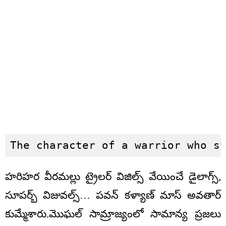
The character of a warrior who s
హరిహర వీరమల్లు ట్రైలర్ విజిల్స్ వేయించే డైలాగ్స్,
సూపర్బ్ విజువల్స్… పవన్ కళ్యాణ్ మాస్ అవతార్
కుమ్మేశారు.మొఘల్ సామ్రాజ్యంలో సామాన్య ప్రజలు