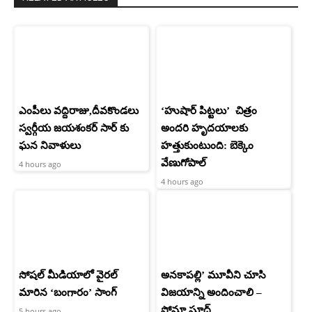
ఎంపీలు వద్దిరాజు,దీవకొండలు
‘హుషార్‌ పిట్టలు’ చిత్రం
స్వర్గీయ జయశంకర్ సార్ కు
అందరి హృదయాలకు
ఘన నివాళులు
హత్తుకుంటుంది: బెక్కెం
వేణుగోపాల్‌
4 hours ago
4 hours ago
సోషల్ మీడియాలో వైరల్
అనకాపల్లి’ మూవీని చూసి
మారిన ‘బంగారం’ సాంగ్
విజయాన్ని అందించాలి –
సోనూ సూద్
5 hours ago