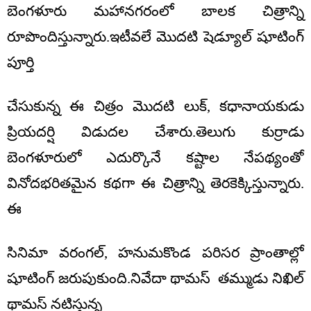
బెంగళూరు మహానగరంలో బాలక చిత్రాన్ని
రూపొందిస్తున్నారు.ఇటీవలే మొదటి షెడ్యూల్ షూటింగ్
పూర్తి
చేసుకున్న ఈ చిత్రం మొదటి లుక్, కధానాయకుడు
ప్రియదర్షి విడుదల చేశారు.తెలుగు కుర్రాడు
బెంగళూరులో ఎదుర్కొనే కష్టాల నేపథ్యంతో
వినోదభరితమైన కథగా ఈ చిత్రాన్ని తెరకెక్కిస్తున్నారు.
ఈ
సినిమా వరంగల్, హనుమకొండ పరిసర ప్రాంతాల్లో
షూటింగ్ జరుపుకుంది.నివేదా థామస్ తమ్ముడు నిఖిల్
థామస్ నటిస్తున్న