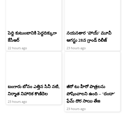
పెద్ది కుటుంబానికి పెద్దదిక్కుగా
నయనతార ‘హాయ్’ మూవీ
కేసీఆర్
ఆగస్టు 28న గ్రాండ్ రిలీజ్
22 hours ago
23 hours ago
బంగారు బోనం ఎత్తిన సినీ నటి,
జీరో టు హీరో పాత్రలను
నిర్మాత నిహారిక కొణిదెల
పోషించాలని ఉంది – ‘దందా’
ఫేమ్ దొర సాయి తేజ
23 hours ago
23 hours ago