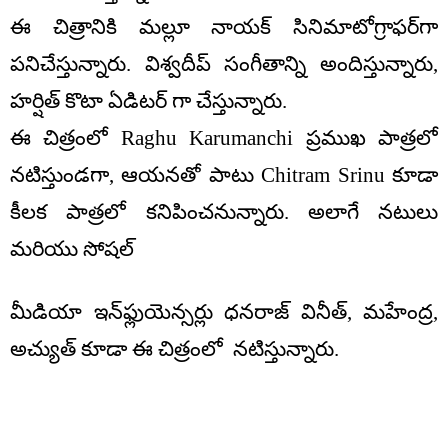
ఈ చిత్రానికి మల్లూ నాయక్ సినిమాటోగ్రాఫర్‌గా
పనిచేస్తున్నారు. విశ్వదీప్ సంగీతాన్ని అందిస్తున్నారు,
హర్షిత్ కొటా ఏడిటర్ గా చేస్తున్నారు.
ఈ చిత్రంలో Raghu Karumanchi ప్రముఖ పాత్రలో
నటిస్తుండగా, ఆయనతో పాటు Chitram Srinu కూడా
కీలక పాత్రలో కనిపించనున్నారు. అలాగే నటులు
మరియు సోషల్
మీడియా ఇన్‌ఫ్లుయెన్సర్లు ధనరాజ్ వినీత్, మహేంద్ర,
అచ్యుత్ కూడా ఈ చిత్రంలో నటిస్తున్నారు.