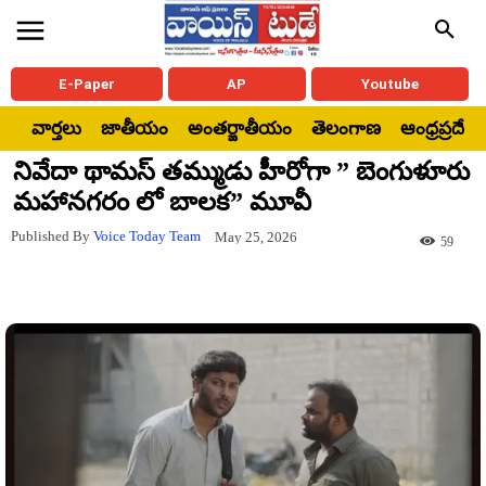
E-Paper
AP
Youtube
వార్తలు
జాతీయం
అంతర్జాతీయం
తెలంగాణ
ఆంధ్రప్రదేశ్
నివేదా థామస్ తమ్ముడు హీరోగా ” బెంగుళూరు
మహానగరం లో బాలక” మూవీ
Published By
Voice Today Team
May 25, 2026
59