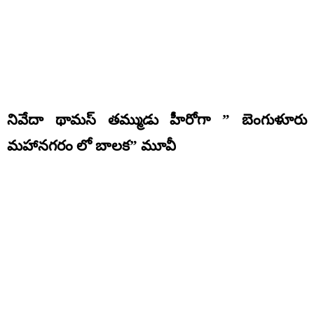
నివేదా థామస్ తమ్ముడు హీరోగా ” బెంగుళూరు
మహానగరం లో బాలక” మూవీ