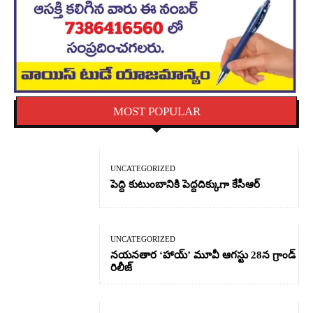
MOST POPULAR
UNCATEGORIZED
పెద్ది కుటుంబానికి పెద్దదిక్కుగా కేసీఆర్
UNCATEGORIZED
నయనతార ‘హాయ్’ మూవీ ఆగస్టు 28న గ్రాండ్
రిలీజ్