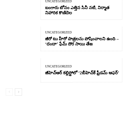
UNCATEGORIZED
బంగారు బోనం ఎత్తిన సినీ నటి, నిర్మాత
నిహారిక కొణిదెల
UNCATEGORIZED
జీరో టు హీరో పాత్రలను పోషించాలని ఉంది –
‘దందా’ ఫేమ్ దొర సాయి తేజ
UNCATEGORIZED
జీహెచ్ఆర్‌ కల్లిస్టోలో ‘2బీహెచ్‌కే ఫ్రీడమ్ ఆఫర్’