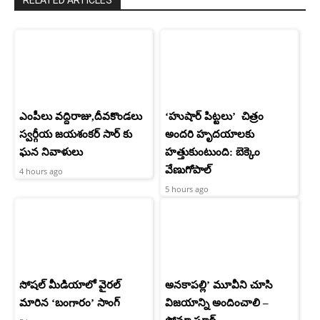
RELATED ARTICLES
ఎంపీలు వద్దిరాజు,దీవకొండలు
‘హుషార్‌ పిట్టలు’ చిత్రం
స్వర్గీయ జయశంకర్ సార్ కు
అందరి హృదయాలకు
ఘన నివాళులు
హత్తుకుంటుంది: బెక్కెం
వేణుగోపాల్‌
4 hours ago
5 hours ago
సోషల్ మీడియాలో వైరల్
అనకాపల్లి’ మూవీని చూసి
మారిన ‘బంగారం’ సాంగ్
విజయాన్ని అందించాలి –