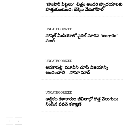
‘హుషార్‌ పిట్టలు’ చిత్రం అందరి హృదయాలకు
హత్తుకుంటుంది: బెక్కెం వేణుగోపాల్‌
UNCATEGORIZED
సోషల్ మీడియాలో వైరల్ మారిన ‘బంగారం’
సాంగ్
UNCATEGORIZED
అనకాపల్లి’ మూవీని చూసి విజయాన్ని
అందించాలి – సోనూ సూద్
UNCATEGORIZED
అల్లికల కళాకారుల జీవితాల్లో కొత్త వెలుగులు
నింపిన పవన్ కళ్యాణ్