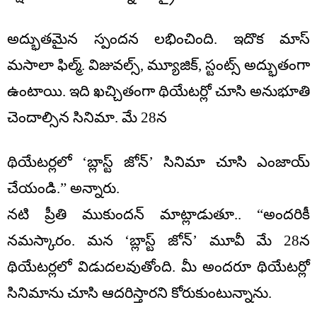
అద్భుతమైన స్పందన లభించింది. ఇదొక మాస్
మసాలా ఫిల్మ్. విజువల్స్, మ్యూజిక్, స్టంట్స్ అద్భుతంగా
ఉంటాయి. ఇది ఖచ్చితంగా థియేటర్లో చూసి అనుభూతి
చెందాల్సిన సినిమా. మే 28న
థియేటర్లలో ‘బ్లాస్ట్ జోన్’ సినిమా చూసి ఎంజాయ్
చేయండి.” అన్నారు.
నటి ప్రీతి ముకుందన్ మాట్లాడుతూ.. “అందరికీ
నమస్కారం. మన ‘బ్లాస్ట్ జోన్’ మూవీ మే 28న
థియేటర్లలో విడుదలవుతోంది. మీ అందరూ థియేటర్లో
సినిమాను చూసి ఆదరిస్తారని కోరుకుంటున్నాను.