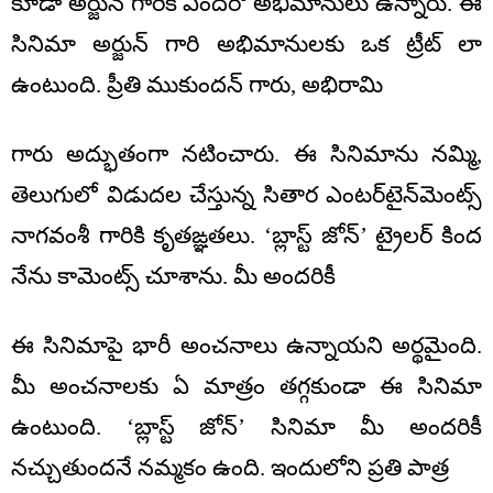
కూడా అర్జున్ గారికి ఎందరో అభిమానులు ఉన్నారు. ఈ
సినిమా అర్జున్ గారి అభిమానులకు ఒక ట్రీట్ లా
ఉంటుంది. ప్రీతి ముకుందన్ గారు, అభిరామి
గారు అద్భుతంగా నటించారు. ఈ సినిమాను నమ్మి,
తెలుగులో విడుదల చేస్తున్న సితార ఎంటర్‌టైన్‌మెంట్స్
నాగవంశీ గారికి కృతఙ్ఞతలు. ‘బ్లాస్ట్ జోన్’ ట్రైలర్ కింద
నేను కామెంట్స్ చూశాను. మీ అందరికీ
ఈ సినిమాపై భారీ అంచనాలు ఉన్నాయని అర్థమైంది.
మీ అంచనాలకు ఏ మాత్రం తగ్గకుండా ఈ సినిమా
ఉంటుంది. ‘బ్లాస్ట్ జోన్’ సినిమా మీ అందరికీ
నచ్చుతుందనే నమ్మకం ఉంది. ఇందులోని ప్రతి పాత్ర