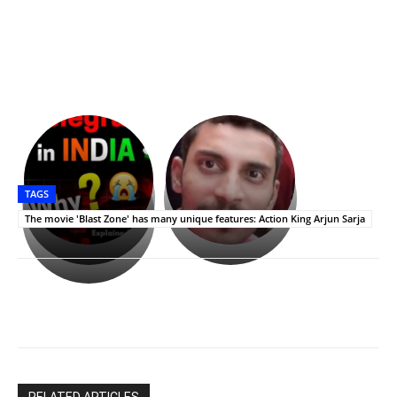
భగవంతుని
కేజీఎఫ్
ప్రసాదం
Upasana:
సినిమాతో
తీర్థం..తులసీదళం
భర్తపై
పాన్
TAGS
లేకుండా
రివెంజ్
ఇండియా
అసంపూర్ణం
తీర్చుకున్న
స్టార్
The movie 'Blast Zone' has many unique features: Action King Arjun Sarja
ఉపాసన..
హీరోయిన్‏గా
పాపం
శ్రీనిధి
రామ్
శెట్టి.
చరణ్