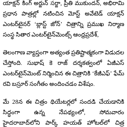
యాక్షన్ కింగ్ అర్జున్ సర్జా, ప్రీతి ముకుందన్, అభిరామి
ప్రధాన పాత్రల్లో నటించిన మోస్ట్ అవేటెడ్ యాక్షన్
ఎంటర్‌టైనర్ ‘బ్లాస్ట్ జోన్’ చిత్రాన్ని ప్రముఖ నిర్మాణ
సంస్థ సితార ఎంటర్‌టైన్‌మెంట్స్ ఆంధ్రప్రదేశ్,
తెలంగాణ వ్యాప్తంగా అత్యంత ప్రతిష్టాత్మకంగా విడుదల
చేస్తోంది. సుభాష్ కె రాజ్ దర్శకత్వంలో ఏజీఎస్
ఎంటర్‌టైన్‌మెంట్ నిర్మించిన ఈ చిత్రానికి ‘కేజీఎఫ్’ ఫేమ్
రవి బస్రూర్ సంగీతం అందించడం విశేషం.
మే 28న ఈ చిత్రం థియేటర్లలో సందడి చేయడానికి
సిద్ధంగా ఉన్న నేపథ్యంలో, సోమవారం
హైదరాబాద్‌లోని పార్క్ హయత్ హోటల్‌లో చిత్ర