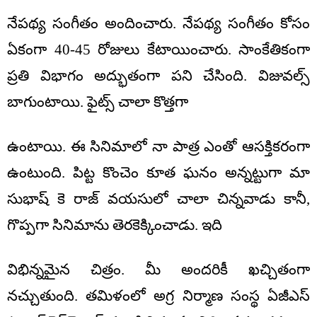
నేపథ్య సంగీతం అందించారు. నేపథ్య సంగీతం కోసం
ఏకంగా 40-45 రోజులు కేటాయించారు. సాంకేతికంగా
ప్రతి విభాగం అద్భుతంగా పని చేసింది. విజువల్స్
బాగుంటాయి. ఫైట్స్ చాలా కొత్తగా
ఉంటాయి. ఈ సినిమాలో నా పాత్ర ఎంతో ఆసక్తికరంగా
ఉంటుంది. పిట్ట కొంచెం కూత ఘనం అన్నట్టుగా మా
సుభాష్ కె రాజ్ వయసులో చాలా చిన్నవాడు కానీ,
గొప్పగా సినిమాను తెరకెక్కించాడు. ఇది
విభిన్నమైన చిత్రం. మీ అందరికీ ఖచ్చితంగా
నచ్చుతుంది. తమిళంలో అగ్ర నిర్మాణ సంస్థ ఏజీఎస్