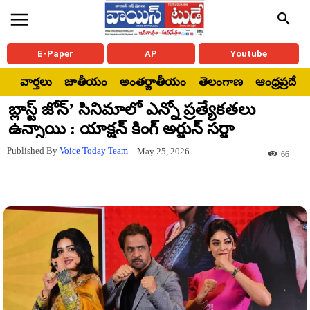
E-Paper
AP
Youtube
వార్తలు
జాతీయం
అంతర్జాతీయం
తెలంగాణ
ఆంధ్రప్రదేశ్
బ్లాస్ట్ జోన్’ సినిమాలో ఎన్నో ప్రత్యేకతలు
ఉన్నాయి : యాక్షన్ కింగ్ అర్జున్ సర్జా
Published By
Voice Today Team
May 25, 2026
66