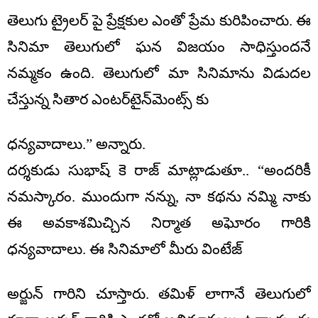
తెలుగు ట్రైలర్ పై ప్రేక్షకుల ఎంతో ప్రేమ కురిపించారు. ఈ
సినిమా తెలుగులో ఘన విజయం సాధిస్తుందనే
నమ్మకం ఉంది. తెలుగులో మా సినిమాను విడుదల
చేస్తున్న సితార ఎంటర్‌టైన్‌మెంట్స్ కు
ధన్యవాదాలు.” అన్నారు.
దర్శకుడు సుభాష్ కె రాజ్ మాట్లాడుతూ.. “అందరికీ
నమస్కారం. ముందుగా నన్ను, నా కథను నమ్మి నాకు
ఈ అవకాశమిచ్చిన నిర్మాత అఘోరం గారికి
ధన్యవాదాలు. ఈ సినిమాలో మీరు వింటేజ్
అర్జున్ గారిని చూస్తారు. తమిళ్ లాగానే తెలుగులో