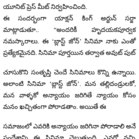
యూనిట్ ప్రెస్ మీట్ నిర్వహించింది.
ఈ సందర్భంగా యాక్షన్ కింగ్ అర్జున్ సర్జా
మాట్లాడుతూ.. “అందరికీ హృదయకపూర్వక
నమస్కారాలు. ఈ ‘బ్లాస్ట్ జోన్’ సినిమా నాకు ఎంతో
ప్రత్యేకమైనది. సినిమా పూర్తయిన తర్వాత అవుట్ పుట్
చూసుకొని సంతృప్తి చెందే సినిమాలు కొన్ని ఉన్నాయి.
అలాంటి సినిమా ‘బ్లాస్ట్ జోన్’. మన తల్లిదండ్రులకో,
మన వాళ్ళకో అన్యాయం జరిగితే న్యాయం కోసం
మనం ఖచ్చితంగా పోరాడతాం. అయితే ఈ
సమాజంలో ఎవరికి అన్యాయం జరిగినా పోరాడాలి అనే
సందేశాన్ని ఈ సినిమా చెబుతుంది. ఎవరో వచ్చి