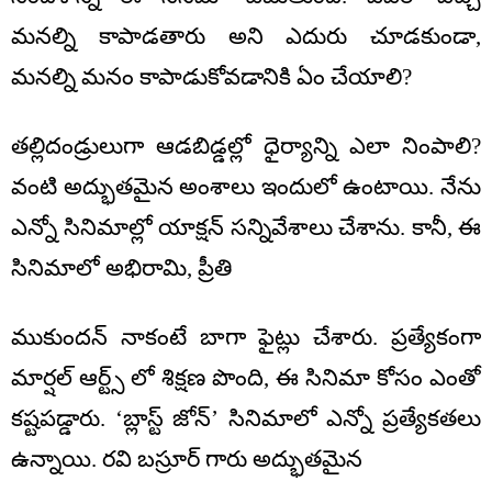
మనల్ని కాపాడతారు అని ఎదురు చూడకుండా,
మనల్ని మనం కాపాడుకోవడానికి ఏం చేయాలి?
తల్లిదండ్రులుగా ఆడబిడ్డల్లో ధైర్యాన్ని ఎలా నింపాలి?
వంటి అద్భుతమైన అంశాలు ఇందులో ఉంటాయి. నేను
ఎన్నో సినిమాల్లో యాక్షన్ సన్నివేశాలు చేశాను. కానీ, ఈ
సినిమాలో అభిరామి, ప్రీతి
ముకుందన్ నాకంటే బాగా ఫైట్లు చేశారు. ప్రత్యేకంగా
మార్షల్ ఆర్ట్స్ లో శిక్షణ పొంది, ఈ సినిమా కోసం ఎంతో
కష్టపడ్డారు. ‘బ్లాస్ట్ జోన్’ సినిమాలో ఎన్నో ప్రత్యేకతలు
ఉన్నాయి. రవి బస్రూర్ గారు అద్భుతమైన