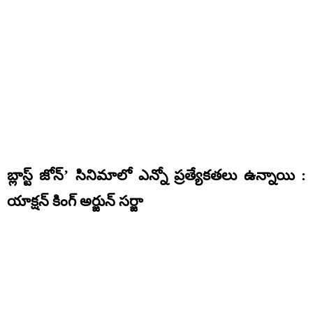
బ్లాస్ట్ జోన్’ సినిమాలో ఎన్నో ప్రత్యేకతలు ఉన్నాయి :
యాక్షన్ కింగ్ అర్జున్ సర్జా