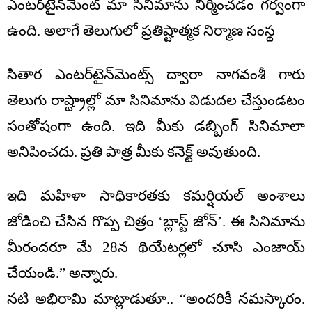
ఎంటర్‌టైన్‌మెంట్ మా సినిమాను నిర్మించడం గర్వంగా
ఉంది. అలాగే తెలుగులో ప్రతిష్టాత్మక నిర్మాణ సంస్థ
సితార ఎంటర్‌టైన్‌మెంట్స్ ద్వారా నాగవంశీ గారు
తెలుగు రాష్ట్రాల్లో మా సినిమాను విడుదల చేస్తుండటం
సంతోషంగా ఉంది. ఇది మీకు డబ్బింగ్ సినిమాలా
అనిపించదు. ప్రతి పాత్ర మీకు కనెక్ట్ అవుతుంది.
ఇది మహిళా సాధికారతకు కమర్షియల్ అంశాలు
జోడించి చేసిన గొప్ప చిత్రం ‘బ్లాస్ట్ జోన్’. ఈ సినిమాను
మీరందరూ మే 28న థియేటర్లలో చూసి ఎంజాయ్
చేయండి.” అన్నారు.
నటి అభిరామి మాట్లాడుతూ.. “అందరికీ నమస్కారం.