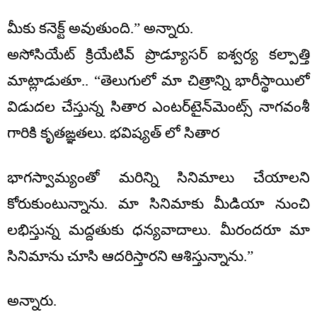
మీకు కనెక్ట్ అవుతుంది.” అన్నారు.
అసోసియేట్ క్రియేటివ్ ప్రొడ్యూసర్ ఐశ్వర్య కల్పాత్తి
మాట్లాడుతూ.. “తెలుగులో మా చిత్రాన్ని భారీస్థాయిలో
విడుదల చేస్తున్న సితార ఎంటర్‌టైన్‌మెంట్స్ నాగవంశీ
గారికి కృతఙ్ఞతలు. భవిష్యత్ లో సితార
భాగస్వామ్యంతో మరిన్ని సినిమాలు చేయాలని
కోరుకుంటున్నాను. మా సినిమాకు మీడియా నుంచి
లభిస్తున్న మద్దతుకు ధన్యవాదాలు. మీరందరూ మా
సినిమాను చూసి ఆదరిస్తారని ఆశిస్తున్నాను.”
అన్నారు.