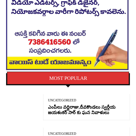
MOST POPULAR
UNCATEGORIZED
ఎంపీలు వద్దిరాజు,దీవకొండలు స్వర్గీయ
జయశంకర్ సార్ కు ఘన నివాళులు
UNCATEGORIZED