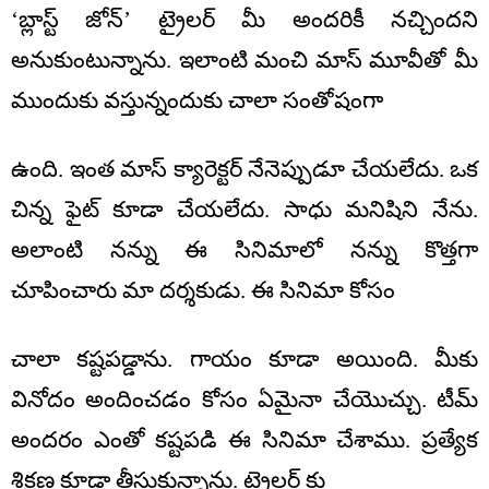
‘బ్లాస్ట్ జోన్’ ట్రైలర్ మీ అందరికీ నచ్చిందని
అనుకుంటున్నాను. ఇలాంటి మంచి మాస్ మూవీతో మీ
ముందుకు వస్తున్నందుకు చాలా సంతోషంగా
ఉంది. ఇంత మాస్ క్యారెక్టర్ నేనెప్పుడూ చేయలేదు. ఒక
చిన్న ఫైట్ కూడా చేయలేదు. సాధు మనిషిని నేను.
అలాంటి నన్ను ఈ సినిమాలో నన్ను కొత్తగా
చూపించారు మా దర్శకుడు. ఈ సినిమా కోసం
చాలా కష్టపడ్డాను. గాయం కూడా అయింది. మీకు
వినోదం అందించడం కోసం ఏమైనా చేయొచ్చు. టీమ్
అందరం ఎంతో కష్టపడి ఈ సినిమా చేశాము. ప్రత్యేక
శిక్షణ కూడా తీసుకున్నాను. ట్రైలర్ కు