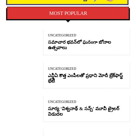
MOST POPULAR
UNCATEGORIZED
సమాచార భవన్‌లో ఘనంగా బోనాల
ఉత్సవాలు
UNCATEGORIZED
ఎన్డీఏ కొత్త ఎంపీలతో ప్రధాని మోదీ బ్రేక్‌ఫాస్ట్
భేటీ
UNCATEGORIZED
సూర్య ‘విశ్వనాథ్ & సన్స్’ మూవీ ట్రైలర్
విడుదల