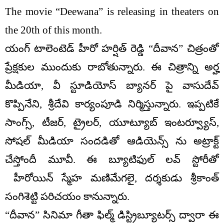
The movie “Deewana” is releasing in theaters on
the 20th of this month.
యంగ్ టాలెంటెడ్ హీరో హర్షిత్ రెడ్డి “దీవాన” చిత్రంతో
ప్రేక్షకుల ముందుకు రాబోతున్నారు. ఈ చిత్రాన్ని అర్హ
మీడియా, వీ స్టూడియోస్ బ్యానర్ పై వాసుదేవ్
కొప్పినేని, శ్రీదేవి కార్యంపూడి నిర్మిస్తున్నారు. ఇప్పటికే
సాంగ్స్, టీజర్, ట్రైలర్, యూట్యూబ్ ఇంటర్వ్యూస్,
సోషల్ మీడియా సందడితో ఆడియెన్స్ ను అట్రాక్ట్
చేస్తోందీ మూవీ. ఈ బ్యూటిఫుల్ లవ్ స్టోరీతో
హీరోయిన్ స్మేహ మణిమేగలై, దర్శకుడు శ్రీకాంత్
సంగిశెట్టి పరిచయం కానున్నారు.
“దీవాన” సినిమా గీతా ఫిల్మ్ డిస్ట్రిబ్యూటర్స్ ద్వారా ఈ