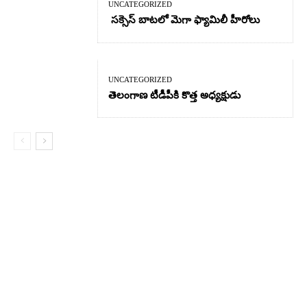
UNCATEGORIZED
సక్సెస్ బాటలో మెగా ఫ్యామిలీ హీరోలు
UNCATEGORIZED
తెలంగాణ టీడీపీకి కొత్త అధ్యక్షుడు