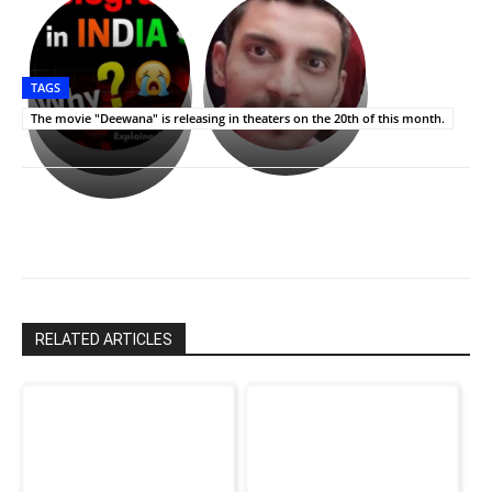
భగవంతుని
కేజీఎఫ్
ప్రసాదం
Upasana:
సినిమాతో
తీర్థం..తులసీదళం
భర్తపై
పాన్
TAGS
లేకుండా
రివెంజ్
ఇండియా
అసంపూర్ణం
తీర్చుకున్న
స్టార్
The movie "Deewana" is releasing in theaters on the 20th of this month.
ఉపాసన..
హీరోయిన్‏గా
పాపం
శ్రీనిధి
రామ్
శెట్టి.
చరణ్
RELATED ARTICLES