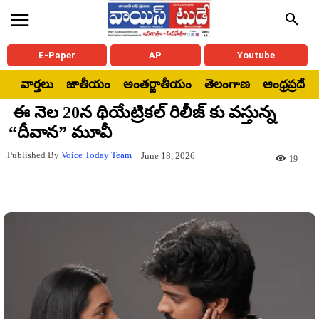
E-Paper
AP
Youtube
వార్తలు
జాతీయం
అంతర్జాతీయం
తెలంగాణ
ఆంధ్రప్రదేశ్
ఈ నెల 20న థియేట్రికల్ రిలీజ్ కు వస్తున్న
“దీవాన” మూవీ
Published By
Voice Today Team
June 18, 2026
19