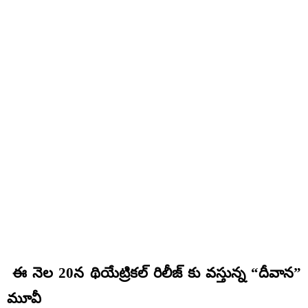
ఈ నెల 20న థియేట్రికల్ రిలీజ్ కు వస్తున్న “దీవాన”
మూవీ