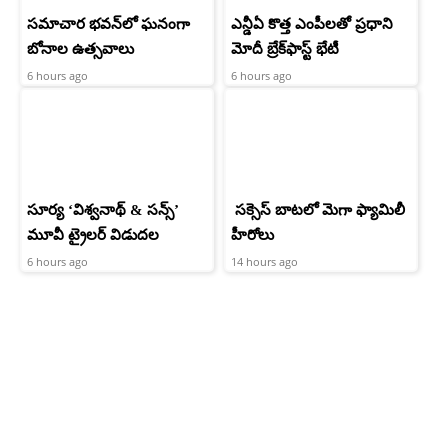
సమాచార భవన్‌లో ఘనంగా
ఎన్డీఏ కొత్త ఎంపీలతో ప్రధాని
బోనాల ఉత్సవాలు
మోదీ బ్రేక్‌ఫాస్ట్ భేటీ
6 hours ago
6 hours ago
సూర్య ‘విశ్వనాథ్ & సన్స్’
సక్సెస్ బాటలో మెగా ఫ్యామిలీ
మూవీ ట్రైలర్ విడుదల
హీరోలు
6 hours ago
14 hours ago